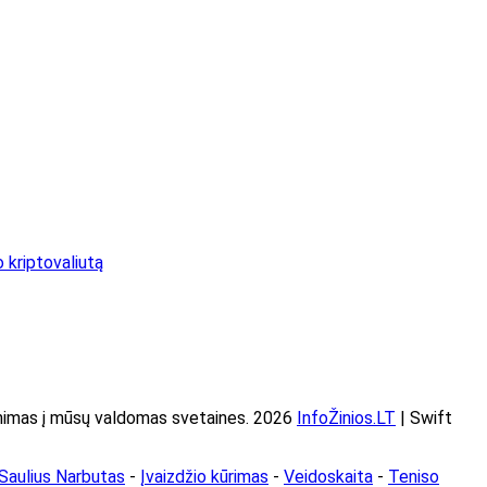
o kriptovaliutą
imas į mūsų valdomas svetaines. 2026
InfoŽinios.LT
| Swift
Saulius Narbutas
-
Įvaizdžio kūrimas
-
Veidoskaita
-
Teniso