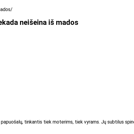
 mados
iekada neišeina iš mados
sių papuošalų, tinkantis tiek moterims, tiek vyrams. Jų subtilus sp