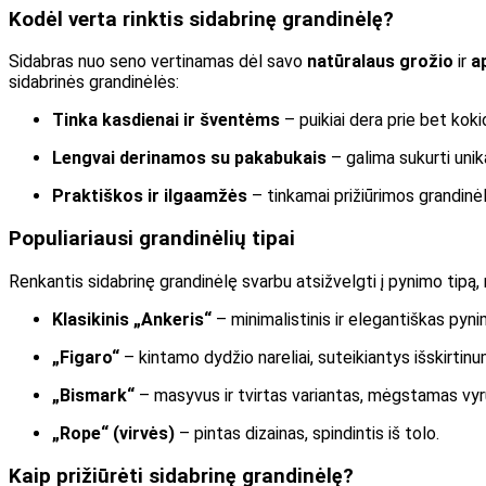
Kodėl verta rinktis sidabrinę grandinėlę?
Sidabras nuo seno vertinamas dėl savo
natūralaus grožio
ir
a
sidabrinės grandinėlės:
Tinka kasdienai ir šventėms
– puikiai dera prie bet kokio
Lengvai derinamos su pakabukais
– galima sukurti unika
Praktiškos ir ilgaamžės
– tinkamai prižiūrimos grandinė
Populiariausi grandinėlių tipai
Renkantis sidabrinę grandinėlę svarbu atsižvelgti į pynimo tipą, 
Klasikinis „Ankeris“
– minimalistinis ir elegantiškas pyni
„Figaro“
– kintamo dydžio nareliai, suteikiantys išskirtinu
„Bismark“
– masyvus ir tvirtas variantas, mėgstamas vyr
„Rope“ (virvės)
– pintas dizainas, spindintis iš tolo.
Kaip prižiūrėti sidabrinę grandinėlę?