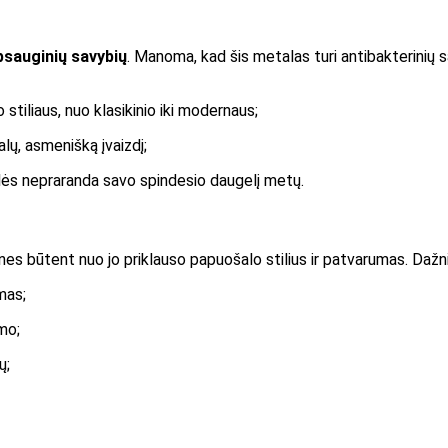
psauginių savybių
. Manoma, kad šis metalas turi antibakterinių sa
 stiliaus, nuo klasikinio iki modernaus;
lų, asmenišką įvaizdį;
lės nepraranda savo spindesio daugelį metų.
nes būtent nuo jo priklauso papuošalo stilius ir patvarumas. Dažni
mas;
mo;
ų;