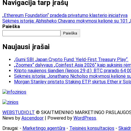
Navigacija tarp įrašų
„Ethereum Foundation“ pradeda privatumo klasterio iniciatyvą
Sėkmės istorija: Abhisheko Chavano mokymosi kelionė su 101 „
Paieška
Paieška
Naujausi įrašai
„Gumi SBI Japan Crypto Fund: Yield-First Treasury Play“.
„Zoomex“ dalyvaus „Coinfest Asia 2026“ kaip auksinis rėmė
Kripto naujienos šiandien (liepos 29 d.): BTC prarado 64 0
Sėkmės istorija: Jonathano Nicholso mokymosi kelionė su
Morgan Stanley pristato Staking ETP, skirtus Ether ir Sol
WEBSTUDIO.LT
© SKAITMENINIO MARKETINGO PASLAUGOS. SEO te
News by
Ascendoor
| Powered by
WordPress
.
Draugai: -
Marketingo agentūra
-
Teisinės konsultacijos
-
Skaid