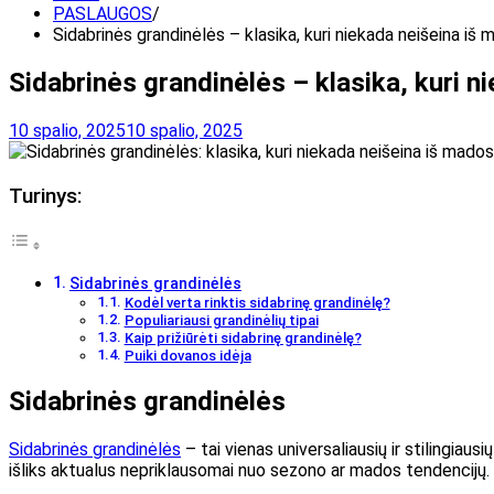
PASLAUGOS
Sidabrinės grandinėlės – klasika, kuri niekada neišeina iš
Sidabrinės grandinėlės – klasika, kuri n
10 spalio, 2025
10 spalio, 2025
Turinys:
Sidabrinės grandinėlės
Kodėl verta rinktis sidabrinę grandinėlę?
Populiariausi grandinėlių tipai
Kaip prižiūrėti sidabrinę grandinėlę?
Puiki dovanos idėja
Sidabrinės grandinėlės
Sidabrinės grandinėlės
– tai vienas universaliausių ir stilingiau
išliks aktualus nepriklausomai nuo sezono ar mados tendencijų.