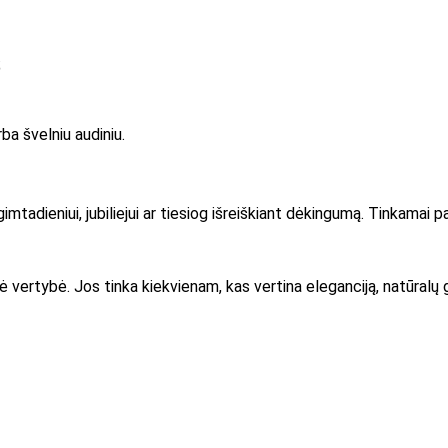
;
ba švelniu audiniu.
gimtadieniui, jubiliejui ar tiesiog išreiškiant dėkingumą. Tinkamai 
žė vertybė. Jos tinka kiekvienam, kas vertina eleganciją, natūralų g