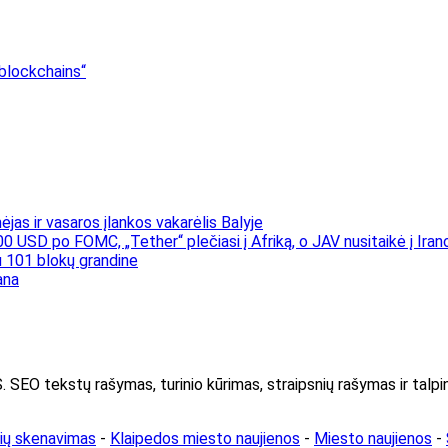
blockchains“
jas ir vasaros įlankos vakarėlis Balyje
00 USD po FOMC, „Tether“ plečiasi į Afriką, o JAV nusitaikė į Iran
 101 blokų grandine
ana
kstų rašymas, turinio kūrimas, straipsnių rašymas ir talpin
rių skenavimas
-
Klaipedos miesto naujienos
-
Miesto naujienos
-