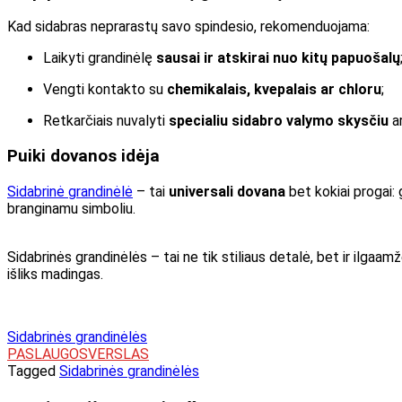
Kad sidabras neprarastų savo spindesio, rekomenduojama:
Laikyti grandinėlę
sausai ir atskirai nuo kitų papuošalų
Vengti kontakto su
chemikalais, kvepalais ar chloru
;
Retkarčiais nuvalyti
specialiu sidabro valymo skysčiu
ar
Puiki dovanos idėja
Sidabrinė grandinėlė
– tai
universali dovana
bet kokiai progai: 
branginamu simboliu.
Sidabrinės grandinėlės – tai ne tik stiliaus detalė, bet ir ilgaam
išliks madingas.
Sidabrinės grandinėlės
PASLAUGOS
VERSLAS
Tagged
Sidabrinės grandinėlės