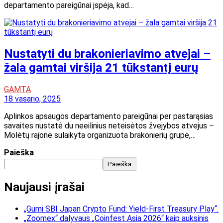
departamento pareigūnai įspėja, kad…
Nustatyti du brakonieriavimo atvejai –
žala gamtai viršija 21 tūkstantį eurų
GAMTA
18 vasario, 2025
Aplinkos apsaugos departamento pareigūnai per pastarąsias
savaites nustatė du neeilinius neteisėtos žvejybos atvejus –
Molėtų rajone sulaikyta organizuota brakonierių grupė,…
Paieška
Paieška
Naujausi įrašai
„Gumi SBI Japan Crypto Fund: Yield-First Treasury Play“.
„Zoomex“ dalyvaus „Coinfest Asia 2026“ kaip auksinis