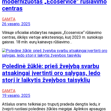
modernizuotas „Ecoservice“ rūšiavimo
centras
GAMTA
26 vasario, 2025
Vilniuje oficialiai atidarytas naujasis „Ecoservice“ rūšiavimo
centras, iškilęs vietoje ankstesniojo, kurį 2023 m. suniokojo
gaisras. 18 mln. eurų kainavęs rūšiavimo…
Poledinė žūklė: prieš žvejybą svarbu
atsakingai įvertinti oro sąlygas, ledo
storį ir laikytis žvejybos taisyklių
GAMTA
19 vasario, 2025
Atšalus orams telkiniai po truputį pradeda dengtis ledu, ir
žvejoti ruošiasi poledinės žūklės mėgėjai. Aplinkos apsaugos