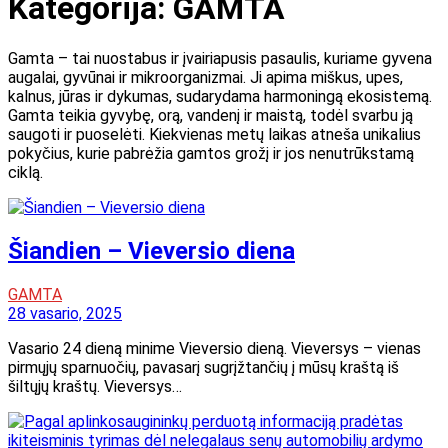
Kategorija:
GAMTA
Gamta – tai nuostabus ir įvairiapusis pasaulis, kuriame gyvena
augalai, gyvūnai ir mikroorganizmai. Ji apima miškus, upes,
kalnus, jūras ir dykumas, sudarydama harmoningą ekosistemą.
Gamta teikia gyvybę, orą, vandenį ir maistą, todėl svarbu ją
saugoti ir puoselėti. Kiekvienas metų laikas atneša unikalius
pokyčius, kurie pabrėžia gamtos grožį ir jos nenutrūkstamą
ciklą.
Šiandien – Vieversio diena
GAMTA
28 vasario, 2025
Vasario 24 dieną minime Vieversio dieną. Vieversys – vienas
pirmųjų sparnuočių, pavasarį sugrįžtančių į mūsų kraštą iš
šiltųjų kraštų. Vieversys…