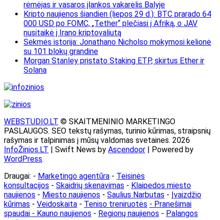
rėmėjas ir vasaros įlankos vakarėlis Balyje
Kripto naujienos šiandien (liepos 29 d.): BTC prarado 64
000 USD po FOMC, „Tether“ plečiasi į Afriką, o JAV
nusitaikė į Irano kriptovaliutą
Sėkmės istorija: Jonathano Nicholso mokymosi kelionė
su 101 blokų grandine
Morgan Stanley pristato Staking ETP, skirtus Ether ir
Solana
WEBSTUDIO.LT
© SKAITMENINIO MARKETINGO
PASLAUGOS. SEO tekstų rašymas, turinio kūrimas, straipsnių
rašymas ir talpinimas į mūsų valdomas svetaines. 2026
InfoŽinios.LT
| Swift News by
Ascendoor
| Powered by
WordPress
.
Draugai: -
Marketingo agentūra
-
Teisinės
konsultacijos
-
Skaidrių skenavimas
-
Klaipedos miesto
naujienos
-
Miesto naujienos
-
Saulius Narbutas
-
Įvaizdžio
kūrimas
-
Veidoskaita
-
Teniso treniruotės
- Pranešimai
spaudai -
Kauno naujienos
-
Regionų naujienos
-
Palangos