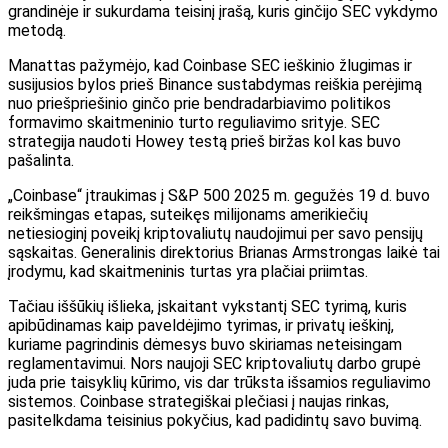
grandinėje ir sukurdama teisinį įrašą, kuris ginčijo SEC vykdymo
metodą.
Manattas pažymėjo, kad Coinbase SEC ieškinio žlugimas ir
susijusios bylos prieš Binance sustabdymas reiškia perėjimą
nuo priešpriešinio ginčo prie bendradarbiavimo politikos
formavimo skaitmeninio turto reguliavimo srityje. SEC
strategija naudoti Howey testą prieš biržas kol kas buvo
pašalinta.
„Coinbase“ įtraukimas į S&P 500 2025 m. gegužės 19 d. buvo
reikšmingas etapas, suteikęs milijonams amerikiečių
netiesioginį poveikį kriptovaliutų naudojimui per savo pensijų
sąskaitas. Generalinis direktorius Brianas Armstrongas laikė tai
įrodymu, kad skaitmeninis turtas yra plačiai priimtas.
Tačiau iššūkių išlieka, įskaitant vykstantį SEC tyrimą, kuris
apibūdinamas kaip paveldėjimo tyrimas, ir privatų ieškinį,
kuriame pagrindinis dėmesys buvo skiriamas neteisingam
reglamentavimui. Nors naujoji SEC kriptovaliutų darbo grupė
juda prie taisyklių kūrimo, vis dar trūksta išsamios reguliavimo
sistemos. Coinbase strategiškai plečiasi į naujas rinkas,
pasitelkdama teisinius pokyčius, kad padidintų savo buvimą.