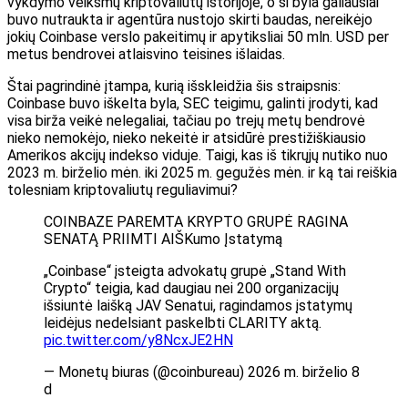
vykdymo veiksmų kriptovaliutų istorijoje, o ši byla galiausiai
buvo nutraukta ir agentūra nustojo skirti baudas, nereikėjo
jokių Coinbase verslo pakeitimų ir apytiksliai 50 mln. USD per
metus bendrovei atlaisvino teisines išlaidas.
Štai pagrindinė įtampa, kurią išskleidžia šis straipsnis:
Coinbase buvo iškelta byla, SEC teigimu, galinti įrodyti, kad
visa birža veikė nelegaliai, tačiau po trejų metų bendrovė
nieko nemokėjo, nieko nekeitė ir atsidūrė prestižiškiausio
Amerikos akcijų indekso viduje. Taigi, kas iš tikrųjų nutiko nuo
2023 m. birželio mėn. iki 2025 m. gegužės mėn. ir ką tai reiškia
tolesniam kriptovaliutų reguliavimui?
COINBAZE PAREMTA KRYPTO GRUPĖ RAGINA
SENATĄ PRIIMTI AIŠKumo Įstatymą
„Coinbase“ įsteigta advokatų grupė „Stand With
Crypto“ teigia, kad daugiau nei 200 organizacijų
išsiuntė laišką JAV Senatui, ragindamos įstatymų
leidėjus nedelsiant paskelbti CLARITY aktą.
pic.twitter.com/y8NcxJE2HN
— Monetų biuras (@coinbureau) 2026 m. birželio 8
d