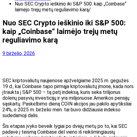
Nuo SEC Crypto ieškinio iki S&P 500: kaip „Coinbase“
laimėjo trejų metų reguliavimo karą
Nuo SEC Crypto ieškinio iki S&P 500:
kaip „Coinbase“ laimėjo trejų metų
reguliavimo karą
9 birželio, 2026
SEC kriptovaliutų naujienose apžvelgiame 2025 m. gegužės
19 d., kai Coinbase tapo pirmąja kriptovaliutų įmone, kada nors
įtraukta į S&P 500 – tą patį indeksą, kuris seka trilijonus
dolerių pasyvių investicijų ir yra milijonuose Amerikos pensijų
sąskaitų. Paskelbimo dieną COIN akcijos jau pakilo apytiksliai
24%, o 2025 m. birželio mėn. tai buvo didžiausia indekso
sudedamoji dalis.
Šis etapas įvyko beveik lygiai po dvejų metų po to, kai SEC
padavė į teismą Coinbase dėl vieno iš reikšmingiausių