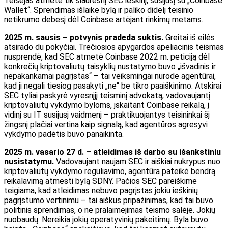
Teisėjas atmetė tik siauresnį SEC ieškinį, susijusį su „Coinbase
Wallet“. Sprendimas išlaikė bylą ir paliko didelį teisinio
netikrumo debesį dėl Coinbase artėjant rinkimų metams.
2025 m. sausis – potvynis pradeda suktis.
Greitai iš eilės
atsirado du pokyčiai. Trečiosios apygardos apeliacinis teismas
nusprendė, kad SEC atmetė Coinbase 2022 m. peticiją dėl
konkrečių kriptovaliutų taisyklių nustatymo buvo „išvadinis ir
nepakankamai pagrįstas“ – tai veiksmingai nurodė agentūrai,
kad ji negali tiesiog pasakyti „ne“ be tikro paaiškinimo. Atskirai
SEC tyliai paskyrė vyresnįjį teisminį advokatą, vadovaujantį
kriptovaliutų vykdymo byloms, įskaitant Coinbase reikalą, į
vidinį su IT susijusį vaidmenį – praktikuojantys teisininkai šį
žingsnį plačiai vertina kaip signalą, kad agentūros agresyvi
vykdymo padėtis buvo panaikinta.
2025 m. vasario 27 d. – atleidimas iš darbo su išankstiniu
nusistatymu.
Vadovaujant naujam SEC ir aiškiai nukrypus nuo
kriptovaliutų vykdymo reguliavimo, agentūra pateikė bendrą
reikalavimą atmesti bylą SDNY. Pačios SEC pareiškime
teigiama, kad atleidimas nebuvo pagrįstas jokiu ieškinių
pagrįstumo vertinimu – tai aiškus pripažinimas, kad tai buvo
politinis sprendimas, o ne pralaimėjimas teismo salėje. Jokių
nuobaudų. Nereikia jokių operatyvinių pakeitimų. Byla buvo