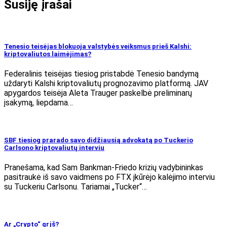
Susiję įrašai
Tenesio teisėjas blokuoja valstybės veiksmus prieš Kalshi:
kriptovaliutos laimėjimas?
Federalinis teisėjas tiesiog pristabdė Tenesio bandymą
uždaryti Kalshi kriptovaliutų prognozavimo platformą. JAV
apygardos teisėja Aleta Trauger paskelbė preliminarų
įsakymą, liepdama…
SBF tiesiog prarado savo didžiausią advokatą po Tuckerio
Carlsono kriptovaliutų interviu
Pranešama, kad Sam Bankman-Friedo krizių vadybininkas
pasitraukė iš savo vaidmens po FTX įkūrėjo kalėjimo interviu
su Tuckeriu Carlsonu. Tariamai „Tucker“…
Ar „Crypto“ grįš?