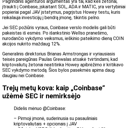
Pagrindinis agentūros argumentas yra tai, kad keli žetonai,
įtraukti į Coinbase, įskaitant SOL, ADA ir MATIC, yra vertybiniai
popieriai pagal JAV įstatymus, pagrįstus Howey testu, kuris
reikalauja investicijų į bendrą įmonę, tikintis pelno.
Jei SEC požiūris vyraus, Coinbase verslo modelis gali būti
pakeistas iš esmės. Po išankstinio Wellso pranešimo,
nurodančio vykdymo veiksmus, ieškinio pateikimo dieną COIN
akcijos nukrito maždaug 12%.
Generalinis direktorius Brianas Armstrongas ir vyriausiasis
teisės pareigūnas Paulas Grewalas atsakė tvirtindami, kad
kriptovaliutų žetonai neatitinka Howey apibrėžimo ir kritikavo
SEC vykdymo metodą. Šios bylos pasekmės apima daug
daugiau nei Coinbase.
Trejų metų kova: kaip „Coinbase“
užėmė SEC ir nemirksėjo
Didelis mėnuo @Coinbase:
– Pirmoji įmonė, suderinusia su pasauliniais
kriptovaliutais + opcionais į JAV