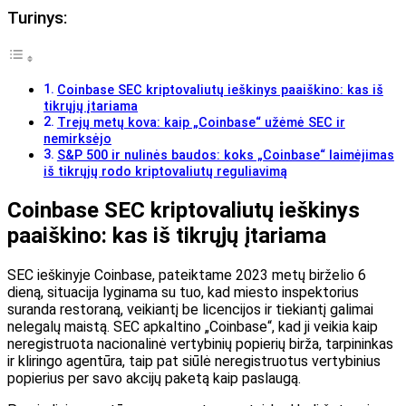
Turinys:
Coinbase SEC kriptovaliutų ieškinys paaiškino: kas iš
tikrųjų įtariama
Trejų metų kova: kaip „Coinbase“ užėmė SEC ir
nemirksėjo
S&P 500 ir nulinės baudos: koks „Coinbase“ laimėjimas
iš tikrųjų rodo kriptovaliutų reguliavimą
Coinbase SEC kriptovaliutų ieškinys
paaiškino: kas iš tikrųjų įtariama
SEC ieškinyje Coinbase, pateiktame 2023 metų birželio 6
dieną, situacija lyginama su tuo, kad miesto inspektorius
suranda restoraną, veikiantį be licencijos ir tiekiantį galimai
nelegalų maistą. SEC apkaltino „Coinbase“, kad ji veikia kaip
neregistruota nacionalinė vertybinių popierių birža, tarpininkas
ir kliringo agentūra, taip pat siūlė neregistruotus vertybinius
popierius per savo akcijų paketą kaip paslaugą.