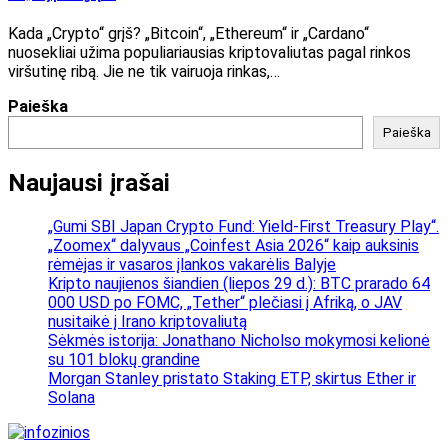
Kada „Crypto“ grįš? „Bitcoin“, „Ethereum“ ir „Cardano“
nuosekliai užima populiariausias kriptovaliutas pagal rinkos
viršutinę ribą. Jie ne tik vairuoja rinkas,…
Paieška
Paieška
Naujausi įrašai
„Gumi SBI Japan Crypto Fund: Yield-First Treasury Play“.
„Zoomex“ dalyvaus „Coinfest Asia 2026“ kaip auksinis
rėmėjas ir vasaros įlankos vakarėlis Balyje
Kripto naujienos šiandien (liepos 29 d.): BTC prarado 64
000 USD po FOMC, „Tether“ plečiasi į Afriką, o JAV
nusitaikė į Irano kriptovaliutą
Sėkmės istorija: Jonathano Nicholso mokymosi kelionė
su 101 blokų grandine
Morgan Stanley pristato Staking ETP, skirtus Ether ir
Solana