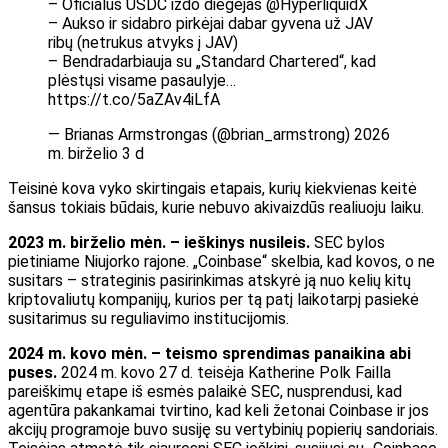
– Oficialus USDC iždo diegėjas @HyperliquidX
– Aukso ir sidabro pirkėjai dabar gyvena už JAV
ribų (netrukus atvyks į JAV)
– Bendradarbiauja su „Standard Chartered“, kad
plėstųsi visame pasaulyje…
https://t.co/5aZAv4iLfA
— Brianas Armstrongas (@brian_armstrong) 2026
m. birželio 3 d
Teisinė kova vyko skirtingais etapais, kurių kiekvienas keitė
šansus tokiais būdais, kurie nebuvo akivaizdūs realiuoju laiku.
2023 m. birželio mėn. – ieškinys nusileis.
SEC bylos
pietiniame Niujorko rajone. „Coinbase“ skelbia, kad kovos, o ne
susitars – strateginis pasirinkimas atskyrė ją nuo kelių kitų
kriptovaliutų kompanijų, kurios per tą patį laikotarpį pasiekė
susitarimus su reguliavimo institucijomis.
2024 m. kovo mėn. – teismo sprendimas panaikina abi
puses.
2024 m. kovo 27 d. teisėja Katherine Polk Failla
pareiškimų etape iš esmės palaikė SEC, nusprendusi, kad
agentūra pakankamai tvirtino, kad keli žetonai Coinbase ir jos
akcijų programoje buvo susiję su vertybinių popierių sandoriais.