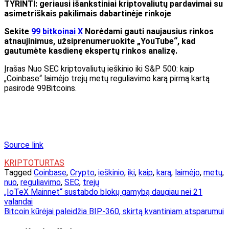
TYRINTI: geriausi išankstiniai kriptovaliutų pardavimai su
asimetriškais pakilimais dabartinėje rinkoje
Sekite
99 bitkoinai X
Norėdami gauti naujausius rinkos
atnaujinimus, užsiprenumeruokite „YouTube“, kad
gautumėte kasdienę ekspertų rinkos analizę.
Įrašas Nuo SEC kriptovaliutų ieškinio iki S&P 500: kaip
„Coinbase“ laimėjo trejų metų reguliavimo karą pirmą kartą
pasirodė 99Bitcoins.
Source link
KRIPTOTURTAS
Tagged
Coinbase
,
Crypto
,
ieškinio
,
iki
,
kaip
,
karą
,
laimėjo
,
metų
,
nuo
,
reguliavimo
,
SEC
,
trejų
Navigacija
„IoTeX Mainnet“ sustabdo blokų gamybą daugiau nei 21
valandai
tarp
Bitcoin kūrėjai paleidžia BIP-360, skirtą kvantiniam atsparumui
įrašų