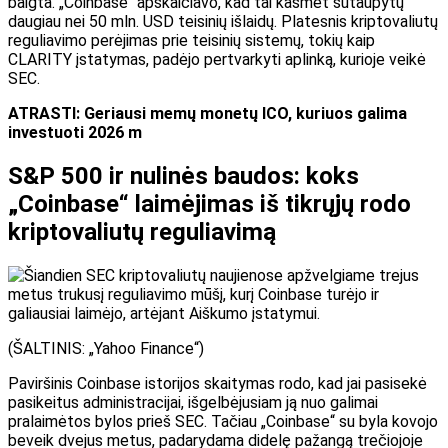
baigta. „Coinbase“ apskaičiavo, kad tai kasmet sutaupytų
daugiau nei 50 mln. USD teisinių išlaidų. Platesnis kriptovaliutų
reguliavimo perėjimas prie teisinių sistemų, tokių kaip
CLARITY įstatymas, padėjo pertvarkyti aplinką, kurioje veikė
SEC.
ATRASTI: Geriausi memų monetų ICO, kuriuos galima
investuoti 2026 m
S&P 500 ir nulinės baudos: koks
„Coinbase“ laimėjimas iš tikrųjų rodo
kriptovaliutų reguliavimą
(ŠALTINIS: „Yahoo Finance“)
Paviršinis Coinbase istorijos skaitymas rodo, kad jai pasisekė
pasikeitus administracijai, išgelbėjusiam ją nuo galimai
pralaimėtos bylos prieš SEC. Tačiau „Coinbase“ su byla kovojo
beveik dvejus metus, padarydama didelę pažangą trečiojoje