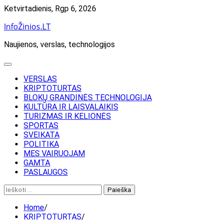
Skip
Ketvirtadienis, Rgp 6, 2026
to
InfoŽinios.LT
content
Naujienos, verslas, technologijos
VERSLAS
KRIPTOTURTAS
BLOKŲ GRANDINĖS TECHNOLOGIJA
KULTŪRA IR LAISVALAIKIS
TURIZMAS IR KELIONĖS
SPORTAS
SVEIKATA
POLITIKA
MES VAIRUOJAM
GAMTA
PASLAUGOS
Ieškoti:
Home
KRIPTOTURTAS