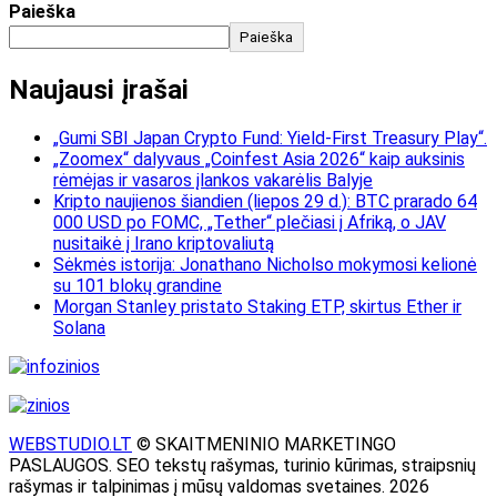
Paieška
Paieška
Naujausi įrašai
„Gumi SBI Japan Crypto Fund: Yield-First Treasury Play“.
„Zoomex“ dalyvaus „Coinfest Asia 2026“ kaip auksinis
rėmėjas ir vasaros įlankos vakarėlis Balyje
Kripto naujienos šiandien (liepos 29 d.): BTC prarado 64
000 USD po FOMC, „Tether“ plečiasi į Afriką, o JAV
nusitaikė į Irano kriptovaliutą
Sėkmės istorija: Jonathano Nicholso mokymosi kelionė
su 101 blokų grandine
Morgan Stanley pristato Staking ETP, skirtus Ether ir
Solana
WEBSTUDIO.LT
© SKAITMENINIO MARKETINGO
PASLAUGOS. SEO tekstų rašymas, turinio kūrimas, straipsnių
rašymas ir talpinimas į mūsų valdomas svetaines. 2026