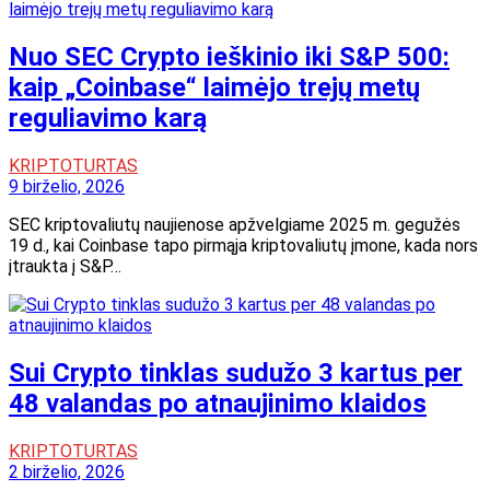
Nuo SEC Crypto ieškinio iki S&P 500:
kaip „Coinbase“ laimėjo trejų metų
reguliavimo karą
KRIPTOTURTAS
9 birželio, 2026
SEC kriptovaliutų naujienose apžvelgiame 2025 m. gegužės
19 d., kai Coinbase tapo pirmąja kriptovaliutų įmone, kada nors
įtraukta į S&P…
Sui Crypto tinklas sudužo 3 kartus per
48 valandas po atnaujinimo klaidos
KRIPTOTURTAS
2 birželio, 2026