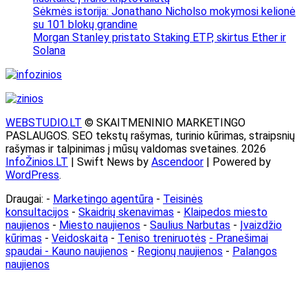
Sėkmės istorija: Jonathano Nicholso mokymosi kelionė
su 101 blokų grandine
Morgan Stanley pristato Staking ETP, skirtus Ether ir
Solana
WEBSTUDIO.LT
© SKAITMENINIO MARKETINGO
PASLAUGOS. SEO tekstų rašymas, turinio kūrimas, straipsnių
rašymas ir talpinimas į mūsų valdomas svetaines. 2026
InfoŽinios.LT
| Swift News by
Ascendoor
| Powered by
WordPress
.
Draugai: -
Marketingo agentūra
-
Teisinės
konsultacijos
-
Skaidrių skenavimas
-
Klaipedos miesto
naujienos
-
Miesto naujienos
-
Saulius Narbutas
-
Įvaizdžio
kūrimas
-
Veidoskaita
-
Teniso treniruotės
- Pranešimai
spaudai -
Kauno naujienos
-
Regionų naujienos
-
Palangos
naujienos