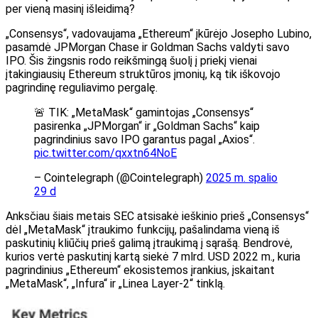
per vieną masinį išleidimą?
„Consensys“, vadovaujama „Ethereum“ įkūrėjo Josepho Lubino,
pasamdė JPMorgan Chase ir Goldman Sachs valdyti savo
IPO. Šis žingsnis rodo reikšmingą šuolį į priekį vienai
įtakingiausių Ethereum struktūros įmonių, ką tik iškovojo
pagrindinę reguliavimo pergalę.
🚨 TIK: „MetaMask“ gamintojas „Consensys“
pasirenka „JPMorgan“ ir „Goldman Sachs“ kaip
pagrindinius savo IPO garantus pagal „Axios“.
pic.twitter.com/qxxtn64NoE
– Cointelegraph (@Cointelegraph)
2025 m. spalio
29 d
Anksčiau šiais metais SEC atsisakė ieškinio prieš „Consensys“
dėl „MetaMask“ įtraukimo funkcijų, pašalindama vieną iš
paskutinių kliūčių prieš galimą įtraukimą į sąrašą. Bendrovė,
kurios vertė paskutinį kartą siekė 7 mlrd. USD 2022 m., kuria
pagrindinius „Ethereum“ ekosistemos įrankius, įskaitant
„MetaMask“, „Infura“ ir „Linea Layer-2“ tinklą.