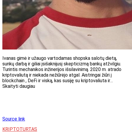
Ivanas gimė ir užaugo vartodamas shopska salotų dietą,
sunkų darbą ir giliai įsišaknijusį skepticizmą bankų atžvilgiu.
Turintis mechanikos inžinerijos išsilavinimą. 2020 m. atrado
kriptovaliutą ir niekada nežiūrėjo atgal. Aistringai žiūri į
blockchain , DeFi ir viską, kas susiję su kriptovaliuta ir…
Skaityti daugiau
Source link
KRIPTOTURTAS