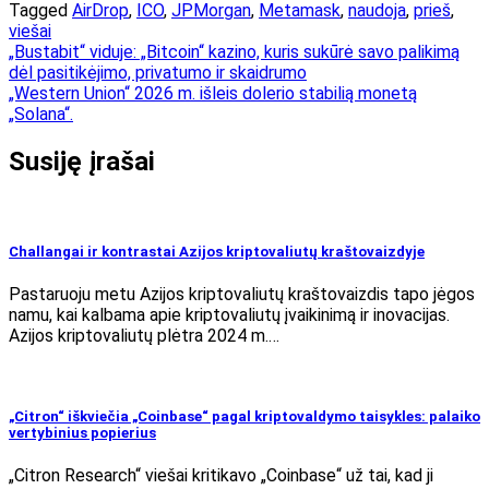
Tagged
AirDrop
,
ICO
,
JPMorgan
,
Metamask
,
naudoja
,
prieš
,
viešai
Navigacija
„Bustabit“ viduje: „Bitcoin“ kazino, kuris sukūrė savo palikimą
dėl pasitikėjimo, privatumo ir skaidrumo
tarp
„Western Union“ 2026 m. išleis dolerio stabilią monetą
įrašų
„Solana“.
Susiję įrašai
Challangai ir kontrastai Azijos kriptovaliutų kraštovaizdyje
Pastaruoju metu Azijos kriptovaliutų kraštovaizdis tapo jėgos
namu, kai kalbama apie kriptovaliutų įvaikinimą ir inovacijas.
Azijos kriptovaliutų plėtra 2024 m.…
„Citron“ iškviečia „Coinbase“ pagal kriptovaldymo taisykles: palaiko
vertybinius popierius
„Citron Research“ viešai kritikavo „Coinbase“ už tai, kad ji