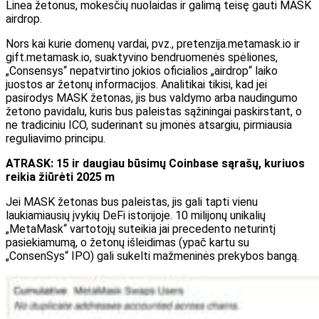
Linea žetonus, mokesčių nuolaidas ir galimą teisę gauti MASK
airdrop.
Nors kai kurie domenų vardai, pvz., pretenzija.metamask.io ir
gift.metamask.io, suaktyvino bendruomenės spėliones,
„Consensys“ nepatvirtino jokios oficialios „airdrop“ laiko
juostos ar žetonų informacijos. Analitikai tikisi, kad jei
pasirodys MASK žetonas, jis bus valdymo arba naudingumo
žetono pavidalu, kuris bus paleistas sąžiningai paskirstant, o
ne tradiciniu ICO, suderinant su įmonės atsargiu, pirmiausia
reguliavimo principu.
ATRASK: 15 ir daugiau būsimų Coinbase sąrašų, kuriuos
reikia žiūrėti 2025 m
Jei MASK žetonas bus paleistas, jis gali tapti vienu
laukiamiausių įvykių DeFi istorijoje. 10 milijonų unikalių
„MetaMask“ vartotojų suteikia jai precedento neturintį
pasiekiamumą, o žetonų išleidimas (ypač kartu su
„ConsenSys“ IPO) gali sukelti mažmeninės prekybos bangą.