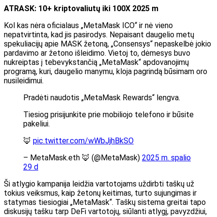
ATRASK: 10+ kriptovaliutų iki 100X 2025 m
Kol kas nėra oficialaus „MetaMask ICO“ ir nė vieno
nepatvirtinta, kad jis pasirodys. Nepaisant daugelio metų
spekuliacijų apie MASK žetoną, „Consensys“ nepaskelbė jokio
pardavimo ar žetono išleidimo. Vietoj to, dėmesys buvo
nukreiptas į tebevykstančią „MetaMask“ apdovanojimų
programą, kuri, daugelio manymu, kloja pagrindą būsimam oro
nusileidimui.
Pradėti naudotis „MetaMask Rewards“ lengva.
Tiesiog prisijunkite prie mobiliojo telefono ir būsite
pakeliui.
🦊
pic.twitter.com/wWbJjhBkSO
– MetaMask.eth 🦊 (@MetaMask)
2025 m. spalio
29 d
Ši atlygio kampanija leidžia vartotojams uždirbti taškų už
tokius veiksmus, kaip žetonų keitimas, turto sujungimas ir
statymas tiesiogiai „MetaMask“. Taškų sistema greitai tapo
diskusijų tašku tarp DeFi vartotojų, siūlanti atlygį, pavyzdžiui,