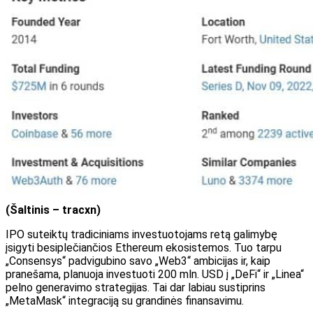
(Šaltinis – tracxn)
IPO suteiktų tradiciniams investuotojams retą galimybę
įsigyti besiplečiančios Ethereum ekosistemos. Tuo tarpu
„Consensys“ padvigubino savo „Web3“ ambicijas ir, kaip
pranešama, planuoja investuoti 200 mln. USD į „DeFi“ ir „Linea“
pelno generavimo strategijas. Tai dar labiau sustiprins
„MetaMask“ integraciją su grandinės finansavimu.