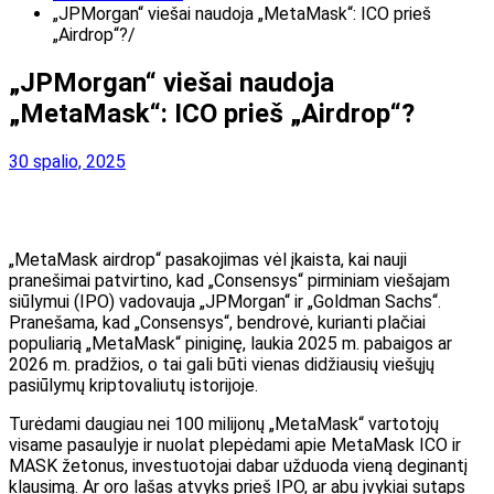
„JPMorgan“ viešai naudoja „MetaMask“: ICO prieš
„Airdrop“?
„JPMorgan“ viešai naudoja
„MetaMask“: ICO prieš „Airdrop“?
30 spalio, 2025
„MetaMask airdrop“ pasakojimas vėl įkaista, kai nauji
pranešimai patvirtino, kad „Consensys“ pirminiam viešajam
siūlymui (IPO) vadovauja „JPMorgan“ ir „Goldman Sachs“.
Pranešama, kad „Consensys“, bendrovė, kurianti plačiai
populiarią „MetaMask“ piniginę, laukia 2025 m. pabaigos ar
2026 m. pradžios, o tai gali būti vienas didžiausių viešųjų
pasiūlymų kriptovaliutų istorijoje.
Turėdami daugiau nei 100 milijonų „MetaMask“ vartotojų
visame pasaulyje ir nuolat plepėdami apie MetaMask ICO ir
MASK žetonus, investuotojai dabar užduoda vieną deginantį
klausimą. Ar oro lašas atvyks prieš IPO, ar abu įvykiai sutaps