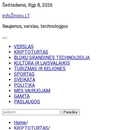
Skip
Šeštadienis, Rgp 8, 2026
to
InfoŽinios.LT
content
Naujienos, verslas, technologijos
VERSLAS
KRIPTOTURTAS
BLOKŲ GRANDINĖS TECHNOLOGIJA
KULTŪRA IR LAISVALAIKIS
TURIZMAS IR KELIONĖS
SPORTAS
SVEIKATA
POLITIKA
MES VAIRUOJAM
GAMTA
PASLAUGOS
Ieškoti:
Home
KRIPTOTURTAS