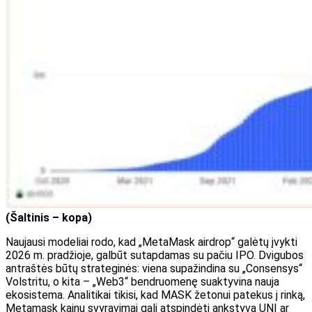
(Šaltinis – kopa)
Naujausi modeliai rodo, kad „MetaMask airdrop“ galėtų įvykti
2026 m. pradžioje, galbūt sutapdamas su pačiu IPO. Dvigubos
antraštės būtų strateginės: viena supažindina su „Consensys“
Volstritu, o kita – „Web3“ bendruomenę suaktyvina nauja
ekosistema. Analitikai tikisi, kad MASK žetonui patekus į rinką,
Metamask kainų svyravimai gali atspindėti ankstyvą UNI ar