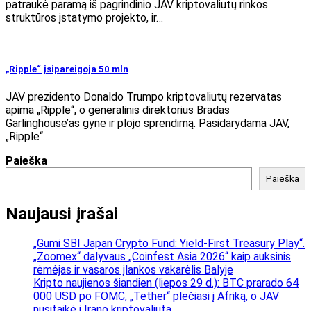
patraukė paramą iš pagrindinio JAV kriptovaliutų rinkos
struktūros įstatymo projekto, ir…
„Ripple“ įsipareigoja 50 mln
JAV prezidento Donaldo Trumpo kriptovaliutų rezervatas
apima „Ripple“, o generalinis direktorius Bradas
Garlinghouse’as gynė ir plojo sprendimą. Pasidarydama JAV,
„Ripple“…
Paieška
Paieška
Naujausi įrašai
„Gumi SBI Japan Crypto Fund: Yield-First Treasury Play“.
„Zoomex“ dalyvaus „Coinfest Asia 2026“ kaip auksinis
rėmėjas ir vasaros įlankos vakarėlis Balyje
Kripto naujienos šiandien (liepos 29 d.): BTC prarado 64
000 USD po FOMC, „Tether“ plečiasi į Afriką, o JAV
nusitaikė į Irano kriptovaliutą