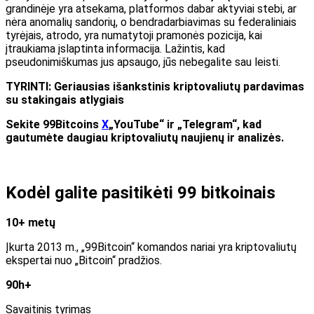
grandinėje yra atsekama, platformos dabar aktyviai stebi, ar
nėra anomalių sandorių, o bendradarbiavimas su federaliniais
tyrėjais, atrodo, yra numatytoji pramonės pozicija, kai
įtraukiama įslaptinta informacija. Lažintis, kad
pseudonimiškumas jus apsaugo, jūs nebegalite sau leisti.
TYRINTI: Geriausias išankstinis kriptovaliutų pardavimas
su stakingais atlygiais
Sekite 99Bitcoins
X
„YouTube“ ir „Telegram“, kad
gautumėte daugiau kriptovaliutų naujienų ir analizės.
Kodėl galite pasitikėti 99 bitkoinais
10+ metų
Įkurta 2013 m., „99Bitcoin“ komandos nariai yra kriptovaliutų
ekspertai nuo „Bitcoin“ pradžios.
90h+
Savaitinis tyrimas