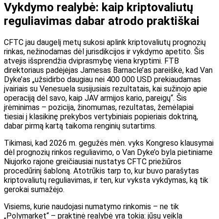
Vykdymo realybė: kaip kriptovaliutų
reguliavimas dabar atrodo praktiškai
CFTC jau daugelį metų sukosi aplink kriptovaliutų prognozių
rinkas, nežinodamas dėl jurisdikcijos ir vykdymo apetito. Šis
atvejis išsprendžia dviprasmybę viena kryptimi. FTB
direktoriaus padėjėjas Jamesas Barnacle’as pareiškė, kad Van
Dyke’as „užsidirbo daugiau nei 400 000 USD prekiaudamas
įvairiais su Venesuela susijusiais rezultatais, kai sužinojo apie
operaciją dėl savo, kaip JAV armijos kario, pareigų“. Šis
įrėminimas – pozicija, žinomumas, rezultatas, žemėlapiai
tiesiai į klasikinę prekybos vertybiniais popieriais doktriną,
dabar pirmą kartą taikoma renginių sutartims.
Tikimasi, kad 2026 m. gegužės mėn. vyks Kongreso klausymai
dėl prognozių rinkos reguliavimo, o Van Dyke’o byla pietiniame
Niujorko rajone greičiausiai nustatys CFTC priežiūros
procedūrinį šabloną. Atotrūkis tarp to, kur buvo parašytas
kriptovaliutų reguliavimas, ir ten, kur vyksta vykdymas, ką tik
gerokai sumažėjo.
Visiems, kurie naudojasi numatymo rinkomis – ne tik
„Polymarket“ – praktinė realybė yra tokia: jūsų veikla