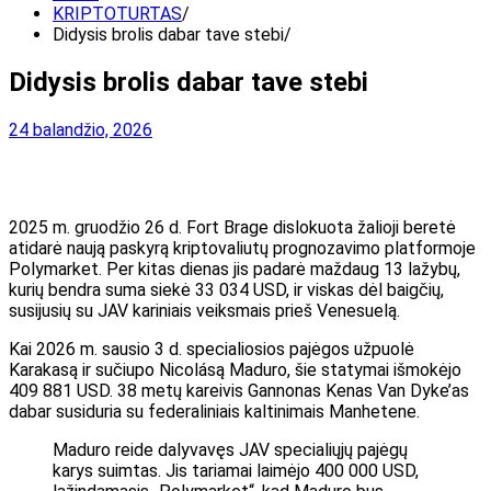
KRIPTOTURTAS
Didysis brolis dabar tave stebi
Didysis brolis dabar tave stebi
24 balandžio, 2026
2025 m. gruodžio 26 d. Fort Brage dislokuota žalioji beretė
atidarė naują paskyrą kriptovaliutų prognozavimo platformoje
Polymarket. Per kitas dienas jis padarė maždaug 13 lažybų,
kurių bendra suma siekė 33 034 USD, ir viskas dėl baigčių,
susijusių su JAV kariniais veiksmais prieš Venesuelą.
Kai 2026 m. sausio 3 d. specialiosios pajėgos užpuolė
Karakasą ir sučiupo Nicolásą Maduro, šie statymai išmokėjo
409 881 USD. 38 metų kareivis Gannonas Kenas Van Dyke’as
dabar susiduria su federaliniais kaltinimais Manhetene.
Maduro reide dalyvavęs JAV specialiųjų pajėgų
karys suimtas. Jis tariamai laimėjo 400 000 USD,