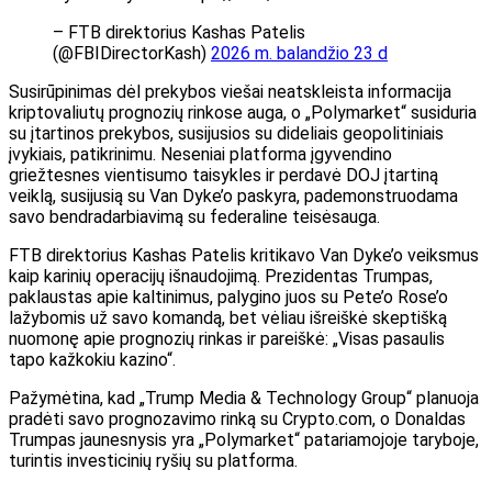
– FTB direktorius Kashas Patelis
(@FBIDirectorKash)
2026 m. balandžio 23 d
Susirūpinimas dėl prekybos viešai neatskleista informacija
kriptovaliutų prognozių rinkose auga, o „Polymarket“ susiduria
su įtartinos prekybos, susijusios su dideliais geopolitiniais
įvykiais, patikrinimu. Neseniai platforma įgyvendino
griežtesnes vientisumo taisykles ir perdavė DOJ įtartiną
veiklą, susijusią su Van Dyke’o paskyra, pademonstruodama
savo bendradarbiavimą su federaline teisėsauga.
FTB direktorius Kashas Patelis kritikavo Van Dyke’o veiksmus
kaip karinių operacijų išnaudojimą. Prezidentas Trumpas,
paklaustas apie kaltinimus, palygino juos su Pete’o Rose’o
lažybomis už savo komandą, bet vėliau išreiškė skeptišką
nuomonę apie prognozių rinkas ir pareiškė: „Visas pasaulis
tapo kažkokiu kazino“.
Pažymėtina, kad „Trump Media & Technology Group“ planuoja
pradėti savo prognozavimo rinką su Crypto.com, o Donaldas
Trumpas jaunesnysis yra „Polymarket“ patariamojoje taryboje,
turintis investicinių ryšių su platforma.