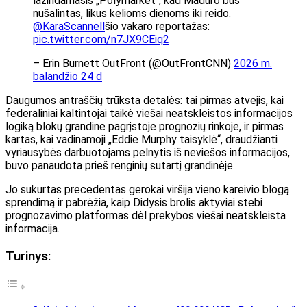
lažindamasis „Polymarket“, kad Maduro bus
nušalintas, likus kelioms dienoms iki reido.
@KaraScannell
šio vakaro reportažas:
pic.twitter.com/n7JX9CEiq2
– Erin Burnett OutFront (@OutFrontCNN)
2026 m.
balandžio 24 d
Daugumos antraščių trūksta detalės: tai pirmas atvejis, kai
federaliniai kaltintojai taikė viešai neatskleistos informacijos
logiką blokų grandine pagrįstoje prognozių rinkoje, ir pirmas
kartas, kai vadinamoji „Eddie Murphy taisyklė“, draudžianti
vyriausybės darbuotojams pelnytis iš neviešos informacijos,
buvo panaudota prieš renginių sutartį grandinėje.
Jo sukurtas precedentas gerokai viršija vieno kareivio blogą
sprendimą ir pabrėžia, kaip Didysis brolis aktyviai stebi
prognozavimo platformas dėl prekybos viešai neatskleista
informacija.
Turinys: