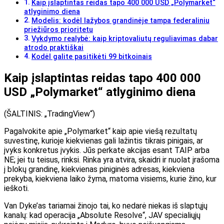
Kaip įslaptintas reidas tapo 400 000 USD „Polymarket“
atlyginimo diena
Modelis: kodėl lažybos grandinėje tampa federaliniu
priežiūros prioritetu
Vykdymo realybė: kaip kriptovaliutų reguliavimas dabar
atrodo praktiškai
Kodėl galite pasitikėti 99 bitkoinais
Kaip įslaptintas reidas tapo 400 000
USD „Polymarket“ atlyginimo diena
(ŠALTINIS: „TradingView“)
Pagalvokite apie „Polymarket“ kaip apie viešą rezultatų
suvestinę, kurioje kiekvienas gali lažintis tikrais pinigais, ar
įvyks konkretus įvykis. Jūs perkate akcijas esant TAIP arba
NE; jei tu teisus, rinksi. Rinka yra atvira, skaidri ir nuolat įrašoma
į blokų grandinę, kiekvienas piniginės adresas, kiekviena
prekyba, kiekviena laiko žyma, matoma visiems, kurie žino, kur
ieškoti.
Van Dyke’as tariamai žinojo tai, ko nedarė niekas iš slaptųjų
kanalų: kad operacija „Absolute Resolve“, JAV specialiųjų