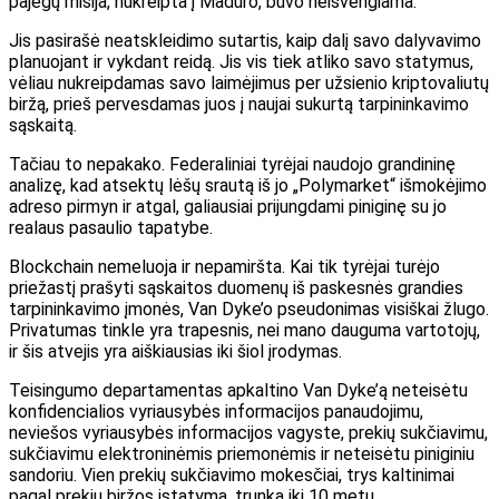
pajėgų misija, nukreipta į Maduro, buvo neišvengiama.
Jis pasirašė neatskleidimo sutartis, kaip dalį savo dalyvavimo
planuojant ir vykdant reidą. Jis vis tiek atliko savo statymus,
vėliau nukreipdamas savo laimėjimus per užsienio kriptovaliutų
biržą, prieš pervesdamas juos į naujai sukurtą tarpininkavimo
sąskaitą.
Tačiau to nepakako. Federaliniai tyrėjai naudojo grandininę
analizę, kad atsektų lėšų srautą iš jo „Polymarket“ išmokėjimo
adreso pirmyn ir atgal, galiausiai prijungdami piniginę su jo
realaus pasaulio tapatybe.
Blockchain nemeluoja ir nepamiršta. Kai tik tyrėjai turėjo
priežastį prašyti sąskaitos duomenų iš paskesnės grandies
tarpininkavimo įmonės, Van Dyke’o pseudonimas visiškai žlugo.
Privatumas tinkle yra trapesnis, nei mano dauguma vartotojų,
ir šis atvejis yra aiškiausias iki šiol įrodymas.
Teisingumo departamentas apkaltino Van Dyke’ą neteisėtu
konfidencialios vyriausybės informacijos panaudojimu,
neviešos vyriausybės informacijos vagyste, prekių sukčiavimu,
sukčiavimu elektroninėmis priemonėmis ir neteisėtu piniginiu
sandoriu. Vien prekių sukčiavimo mokesčiai, trys kaltinimai
pagal prekių biržos įstatymą, trunka iki 10 metų.