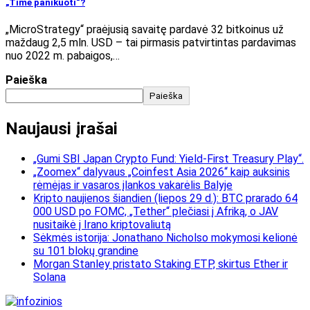
„Time panikuoti“?
„MicroStrategy“ praėjusią savaitę pardavė 32 bitkoinus už
maždaug 2,5 mln. USD – tai pirmasis patvirtintas pardavimas
nuo 2022 m. pabaigos,…
Paieška
Paieška
Naujausi įrašai
„Gumi SBI Japan Crypto Fund: Yield-First Treasury Play“.
„Zoomex“ dalyvaus „Coinfest Asia 2026“ kaip auksinis
rėmėjas ir vasaros įlankos vakarėlis Balyje
Kripto naujienos šiandien (liepos 29 d.): BTC prarado 64
000 USD po FOMC, „Tether“ plečiasi į Afriką, o JAV
nusitaikė į Irano kriptovaliutą
Sėkmės istorija: Jonathano Nicholso mokymosi kelionė
su 101 blokų grandine
Morgan Stanley pristato Staking ETP, skirtus Ether ir
Solana