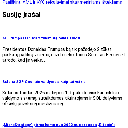
Paaiškinti AML ir KYC reikalavimai skaitmeniniams ištekliams
Susiję įrašai
Ar Trumpas išduos 2 tūkst. Ką reikia žinoti
Prezidentas Donaldas Trumpas ką tik pažadėjo 2 tūkst.
paskatų patikrą visiems, o iždo sekretorius Scottas Bessenet
atrodo, kad jis verks.…
Solana SGP Onchain valdymas: kaip tai veikia
Solanos fondas 2026 m. liepos 1 d. paleido visiškai tinklinio
valdymo sistemą, suteikdamas tikrintojams ir SOL dalyviams
oficialų privalomą mechanizmą…
„MicroStrategy“ pirmą kartą nuo 2022 m. parduoda „Bitcoin“: