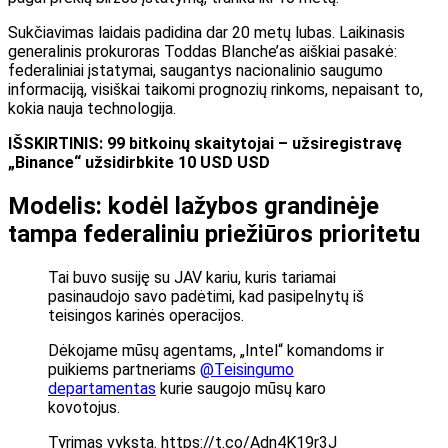
Sukčiavimas laidais padidina dar 20 metų lubas. Laikinasis
generalinis prokuroras Toddas Blanche’as aiškiai pasakė:
federaliniai įstatymai, saugantys nacionalinio saugumo
informaciją, visiškai taikomi prognozių rinkoms, nepaisant to,
kokia nauja technologija.
IŠSKIRTINIS: 99 bitkoinų skaitytojai – užsiregistravę
„Binance“ užsidirbkite 10 USD USD
Modelis: kodėl lažybos grandinėje
tampa federaliniu priežiūros prioritetu
Tai buvo susiję su JAV kariu, kuris tariamai
pasinaudojo savo padėtimi, kad pasipelnytų iš
teisingos karinės operacijos.
Dėkojame mūsų agentams, „Intel“ komandoms ir
puikiems partneriams
@Teisingumo
departamentas
kurie saugojo mūsų karo
kovotojus.
Tyrimas vyksta. https://t.co/Adn4K19r3J