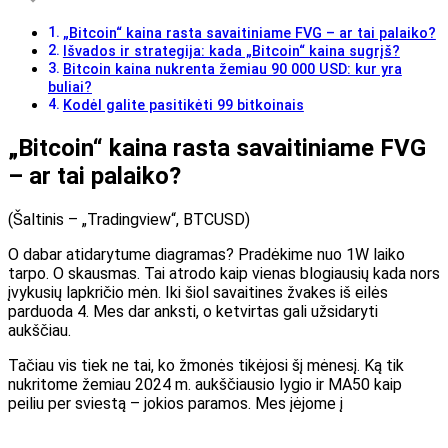
„Bitcoin“ kaina rasta savaitiniame FVG – ar tai palaiko?
Išvados ir strategija: kada „Bitcoin“ kaina sugrįš?
Bitcoin kaina nukrenta žemiau 90 000 USD: kur yra
buliai?
Kodėl galite pasitikėti 99 bitkoinais
„Bitcoin“ kaina rasta savaitiniame FVG
– ar tai palaiko?
(Šaltinis – „Tradingview“, BTCUSD)
O dabar atidarytume diagramas? Pradėkime nuo 1W laiko
tarpo. O skausmas. Tai atrodo kaip vienas blogiausių kada nors
įvykusių lapkričio mėn. Iki šiol savaitines žvakes iš eilės
parduoda 4. Mes dar anksti, o ketvirtas gali užsidaryti
aukščiau.
Tačiau vis tiek ne tai, ko žmonės tikėjosi šį mėnesį. Ką tik
nukritome žemiau 2024 m. aukščiausio lygio ir MA50 kaip
peiliu per sviestą – jokios paramos. Mes įėjome į