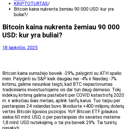
KRIPTOTURTAS
Bitcoin kaina nukrenta žemiau 90 000 USD: kur yra
buliai?
Bitcoin kaina nukrenta žemiau 90 000
USD: kur yra buliai?
18 lapkričio, 2025
Bitcoin kaina sumažėjo beveik -29%, palyginti su ATH spalio
mėn. Palyginti su S&P kiek daugiau nei -4% ir Nasdaq -7%
kritimu, galime nesunkiai teigti, kad BTC nepastovumas
tradiciniams investuotojams vis dar turi daug dėmesio. Tokį
indeksų kritimą galima pastebėti per COVID katastrofą 2020
m. ir anksčiau šiais metais, aplink tarifų karus. Tuo tarpu per
pastarąsias 24 valandas buvo likviduota +400 milijonų dolerių
vertės Bitcoin ilgosios pozicijos. YoY Bitcoin ETF įplaukos
siekia 60 mlrd. USD, o per pastarąsias dvi savaites matėme
1,8 mlrd. USD nutekėjimą, o tai yra beveik 29%. Tai turėtų
pasakyti.