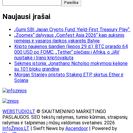
Paieška
Naujausi įrašai
„Gumi SBI Japan Crypto Fund: Yield-First Treasury Play“.
„Zoomex“ dalyvaus „Coinfest Asia 2026“ kaip auksinis
rėmėjas ir vasaros įlankos vakarėlis Balyje
Kripto naujienos šiandien (liepos 29 d.): BTC prarado 64
000 USD po FOMC, „Tether“ plečiasi į Afriką, o JAV
nusitaikė į Irano kriptovaliutą
Sėkmės istorija: Jonathano Nicholso mokymosi kelionė
su 101 blokų grandine
Morgan Stanley pristato Staking ETP, skirtus Ether ir
Solana
WEBSTUDIO.LT
© SKAITMENINIO MARKETINGO
PASLAUGOS. SEO tekstų rašymas, turinio kūrimas, straipsnių
rašymas ir talpinimas į mūsų valdomas svetaines. 2026
InfoŽinios.LT
| Swift News by
Ascendoor
| Powered by