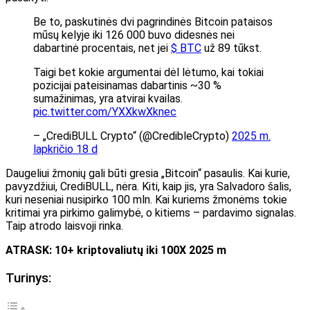
Be to, paskutinės dvi pagrindinės Bitcoin pataisos
mūsų kelyje iki 126 000 buvo didesnės nei
dabartinė procentais, net jei
$ BTC
už 89 tūkst.
Taigi bet kokie argumentai dėl lėtumo, kai tokiai
pozicijai pateisinamas dabartinis ~30 %
sumažinimas, yra atvirai kvailas.
pic.twitter.com/YXXkwXknec
– „CrediBULL Crypto“ (@CredibleCrypto)
2025 m.
lapkričio 18 d
Daugeliui žmonių gali būti gresia „Bitcoin“ pasaulis. Kai kurie,
pavyzdžiui, CrediBULL, nėra. Kiti, kaip jis, yra Salvadoro šalis,
kuri neseniai nusipirko 100 mln. Kai kuriems žmonėms tokie
kritimai yra pirkimo galimybė, o kitiems – pardavimo signalas.
Taip atrodo laisvoji rinka.
ATRASK: 10+ kriptovaliutų iki 100X 2025 m
Turinys: