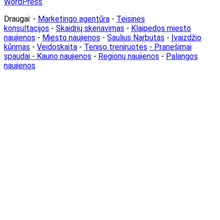
WordPress
.
Draugai: -
Marketingo agentūra
-
Teisinės
konsultacijos
-
Skaidrių skenavimas
-
Klaipedos miesto
naujienos
-
Miesto naujienos
-
Saulius Narbutas
-
Įvaizdžio
kūrimas
-
Veidoskaita
-
Teniso treniruotės
- Pranešimai
spaudai -
Kauno naujienos
-
Regionų naujienos
-
Palangos
naujienos