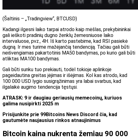
(Šaltinis – „Tradingview“, BTCUSD)
Kadangi ilgesni laiko tarpai atrodo kaip mėšlas, prekybininkai
gali ieškoti pradinių dugno ženklų žemesniuose laiko
intervaluose, pvz., 4H. Iš karto pastebime, kad RSI pasiekė
dugną. Ir mes turime mažėjančią tendenciją. Tačiau gali būti
neišvengiamas pakartotinis MA50 bandymas, po kurio gali būti
atliktas MA100 bandymas.
Gali būti sunku tuo prekiauti, todėl tokioje aplinkoje
pageidautina greitas įėjimas ir išėjimas. Kol kas atrodo, kad
100 000 USD lygio susigrąžinimas yra labai svarbus, kad
ilgalaikė augimo tendencija tęstųsi.
ATRASK: 9 ir daugiau geriausių memecoinų, kuriuos
galima nusipirkti 2025 m
Prisijunkite prie 99Bitcoins News Discord čia, kad
gautumėte naujausius rinkos atnaujinimus
Bitcoin kaina nukrenta žemiau 90 000