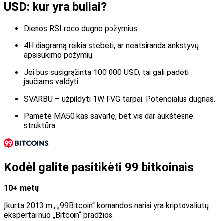
USD: kur yra buliai?
Dienos RSI rodo dugno požymius.
4H diagramą reikia stebėti, ar neatsiranda ankstyvų
apsisukimo požymių.
Jei bus susigrąžinta 100 000 USD, tai gali padėti
jaučiams valdyti
SVARBU – užpildyti 1W FVG tarpai. Potencialus dugnas.
Pametė MA50 kas savaitę, bet vis dar aukštesnė
struktūra
Kodėl galite pasitikėti 99 bitkoinais
10+ metų
Įkurta 2013 m., „99Bitcoin“ komandos nariai yra kriptovaliutų
ekspertai nuo „Bitcoin“ pradžios.