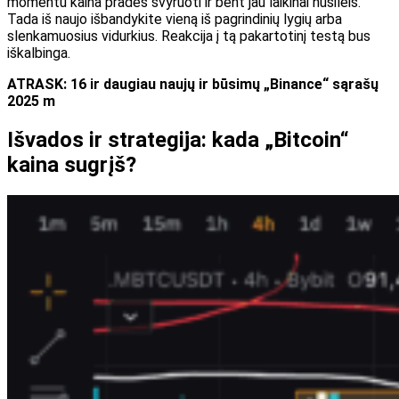
momentu kaina pradės svyruoti ir bent jau laikinai nusileis.
Tada iš naujo išbandykite vieną iš pagrindinių lygių arba
slenkamuosius vidurkius. Reakcija į tą pakartotinį testą bus
iškalbinga.
ATRASK: 16 ir daugiau naujų ir būsimų „Binance“ sąrašų
2025 m
Išvados ir strategija: kada „Bitcoin“
kaina sugrįš?