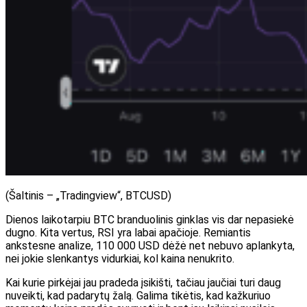
(Šaltinis – „Tradingview“, BTCUSD)
Dienos laikotarpiu BTC branduolinis ginklas vis dar nepasiekė
dugno. Kita vertus, RSI yra labai apačioje. Remiantis
ankstesne analize, 110 000 USD dėžė net nebuvo aplankyta,
nei jokie slenkantys vidurkiai, kol kaina nenukrito.
Kai kurie pirkėjai jau pradeda įsikišti, tačiau jaučiai turi daug
nuveikti, kad padarytų žalą. Galima tikėtis, kad kažkuriuo