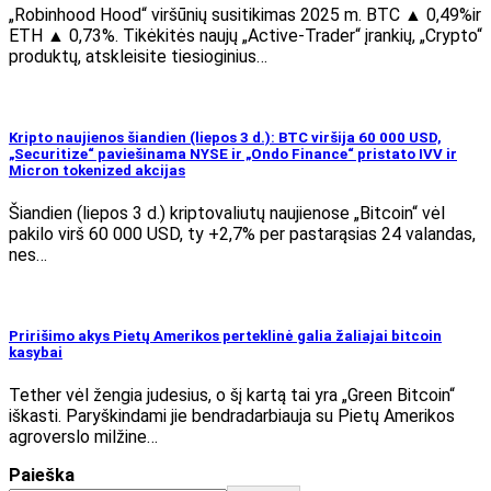
„Robinhood Hood“ viršūnių susitikimas 2025 m. BTC ▲ 0,49%ir
ETH ▲ 0,73%. Tikėkitės naujų „Active-Trader“ įrankių, „Crypto“
produktų, atskleisite tiesioginius…
Kripto naujienos šiandien (liepos 3 d.): BTC viršija 60 000 USD,
„Securitize“ paviešinama NYSE ir „Ondo Finance“ pristato IVV ir
Micron tokenized akcijas
Šiandien (liepos 3 d.) kriptovaliutų naujienose „Bitcoin“ vėl
pakilo virš 60 000 USD, ty +2,7% per pastarąsias 24 valandas,
nes…
Pririšimo akys Pietų Amerikos perteklinė galia žaliajai bitcoin
kasybai
Tether vėl žengia judesius, o šį kartą tai yra „Green Bitcoin“
iškasti. Paryškindami jie bendradarbiauja su Pietų Amerikos
agroverslo milžine…
Paieška