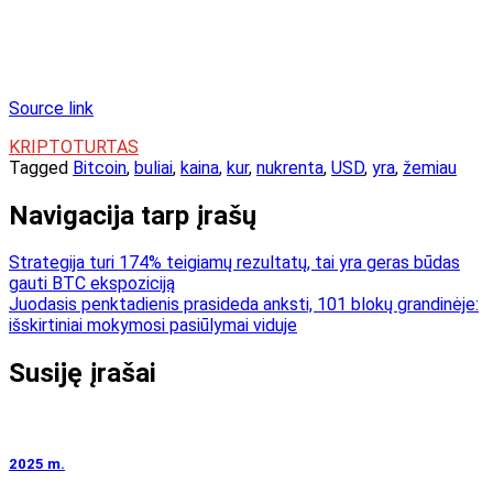
Source link
KRIPTOTURTAS
Tagged
Bitcoin
,
buliai
,
kaina
,
kur
,
nukrenta
,
USD
,
yra
,
žemiau
Navigacija tarp įrašų
Strategija turi 174% teigiamų rezultatų, tai yra geras būdas
gauti BTC ekspoziciją
Juodasis penktadienis prasideda anksti, 101 blokų grandinėje:
išskirtiniai mokymosi pasiūlymai viduje
Susiję įrašai
2025 m.