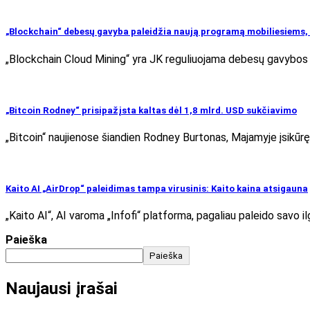
„Blockchain“ debesų gavyba paleidžia naują programą mobiliesiems, 
„Blockchain Cloud Mining“ yra JK reguliuojama debesų gavybos p
„Bitcoin Rodney“ prisipažįsta kaltas dėl 1,8 mlrd. USD sukčiavimo
„Bitcoin“ naujienose šiandien Rodney Burtonas, Majamyje įsikūrę
Kaito AI „AirDrop“ paleidimas tampa virusinis: Kaito kaina atsigauna
„Kaito AI“, AI varoma „Infofi“ platforma, pagaliau paleido savo il
Paieška
Paieška
Naujausi įrašai