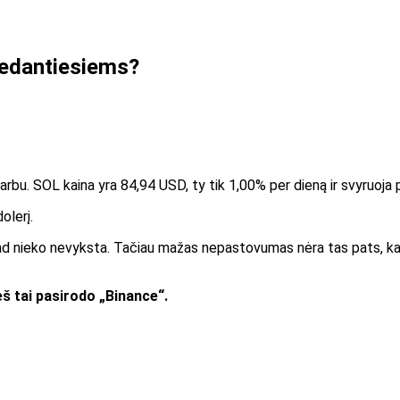
dedantiesiems?
 svarbu. SOL kaina yra 84,94 USD, ty tik 1,00% per dieną ir svyruoj
olerį.
, kad nieko nevyksta. Tačiau mažas nepastovumas nėra tas pats, k
š tai pasirodo „Binance“.