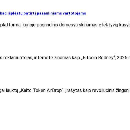
kad išplėstų patirtį pasauliniams vartotojams
latforma, kurioje pagrindinis dėmesys skiriamas efektyvių kasybo
s reklamuotojas, internete žinomas kaip „Bitcoin Rodney“, 2026 m.
gai lauktą „Kaito Token AirDrop“. Įrašytas kaip revoliucinis žingsni