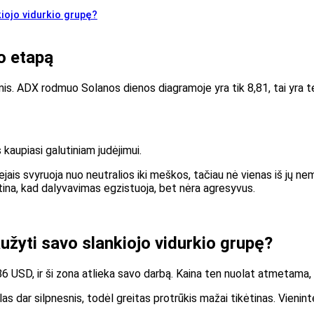
kiojo vidurkio grupę?
o etapą
imis. ADX rodmuo Solanos dienos diagramoje yra tik 8,81, tai yra
 kaupiasi galutiniam judėjimui.
ejais svyruoja nuo neutralios iki meškos, tačiau nė vienas iš jų n
irtina, kad dalyvavimas egzistuoja, bet nėra agresyvus.
aužyti savo slankiojo vidurkio grupę?
 86 USD, ir ši zona atlieka savo darbą. Kaina ten nuolat atmetama, 
dar silpnesnis, todėl greitas protrūkis mažai tikėtinas. Vienintel