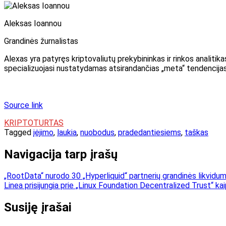
Aleksas Ioannou
Grandinės žurnalistas
Alexas yra patyręs kriptovaliutų prekybininkas ir rinkos analitika
specializuojasi nustatydamas atsirandančias „meta“ tendencijas 
Source link
KRIPTOTURTAS
Tagged
įėjimo
,
laukia
,
nuobodus
,
pradedantiesiems
,
taškas
Navigacija tarp įrašų
„RootData“ nurodo 30 „Hyperliquid“ partnerių grandinės likvidu
Linea prisijungia prie „Linux Foundation Decentralized Trust“ ka
Susiję įrašai