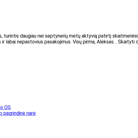
s, turintis daugiau nei septynerių metų aktyvią patirtį skaitmenini
ir labai nepastovius pasakojimus. Visų pirma, Aleksas… Skaityti 
mo OS
ip pagrindinė narė