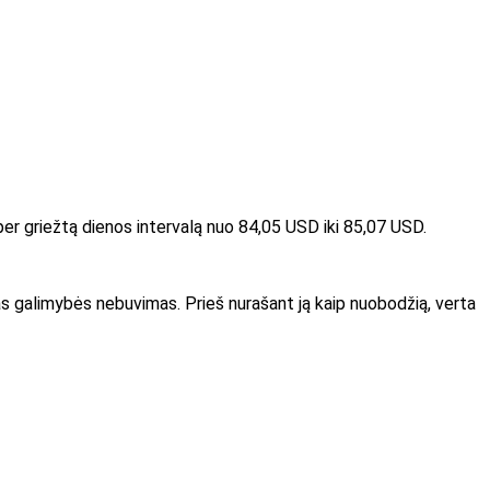
a per griežtą dienos intervalą nuo 84,05 USD iki 85,07 USD.
as galimybės nebuvimas. Prieš nurašant ją kaip nuobodžią, verta