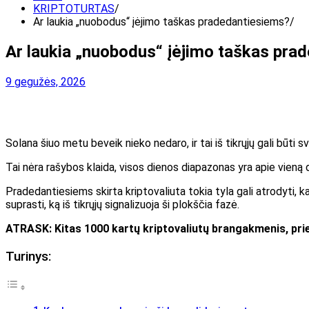
KRIPTOTURTAS
Ar laukia „nuobodus“ įėjimo taškas pradedantiesiems?
Ar laukia „nuobodus“ įėjimo taškas pra
9 gegužės, 2026
Solana šiuo metu beveik nieko nedaro, ir tai iš tikrųjų gali būti
Tai nėra rašybos klaida, visos dienos diapazonas yra apie vieną d
Pradedantiesiems skirta kriptovaliuta tokia tyla gali atrodyti
suprasti, ką iš tikrųjų signalizuoja ši plokščia fazė.
ATRASK: Kitas 1000 kartų kriptovaliutų brangakmenis, prie
Turinys: