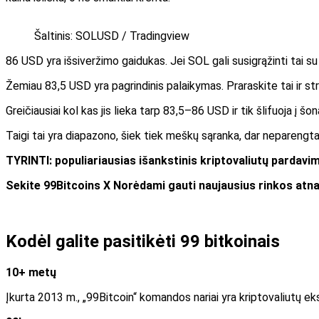
Šaltinis: SOLUSD / Tradingview
86 USD yra išsiveržimo gaidukas. Jei SOL gali susigrąžinti tai su 
Žemiau 83,5 USD yra pagrindinis palaikymas. Praraskite tai ir str
Greičiausiai kol kas jis lieka tarp 83,5–86 USD ir tik šlifuoja į šon
Taigi tai yra diapazono, šiek tiek meškų sąranka, dar neparengta
TYRINTI: populiariausias išankstinis kriptovaliutų pardavima
Sekite 99Bitcoins
X
Norėdami gauti naujausius rinkos atn
Kodėl galite pasitikėti 99 bitkoinais
10+ metų
Įkurta 2013 m., „99Bitcoin“ komandos nariai yra kriptovaliutų eks