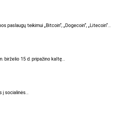
s paslaugų teikimui „Bitcoin“, „Dogecoin“, „Litecoin“…
 birželio 15 d. pripažino kaltę…
s į socialinės…