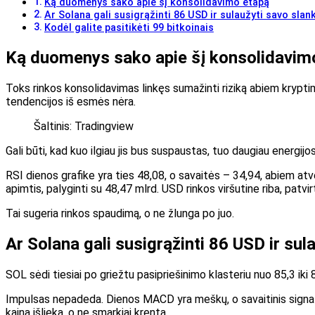
Ką duomenys sako apie šį konsolidavimo etapą
Ar Solana gali susigrąžinti 86 USD ir sulaužyti savo slan
Kodėl galite pasitikėti 99 bitkoinais
Ką duomenys sako apie šį konsolidavim
Toks rinkos konsolidavimas linkęs sumažinti riziką abiem krypt
tendencijos iš esmės nėra.
Šaltinis: Tradingview
Gali būti, kad kuo ilgiau jis bus suspaustas, tuo daugiau energijos
RSI dienos grafike yra ties 48,08, o savaitės – 34,94, abiem atv
apimtis, palyginti su 48,47 mlrd. USD rinkos viršutine riba, patv
Tai sugeria rinkos spaudimą, o ne žlunga po juo.
Ar Solana gali susigrąžinti 86 USD ir sul
SOL sėdi tiesiai po griežtu pasipriešinimo klasteriu nuo 85,3 iki
Impulsas nepadeda. Dienos MACD yra meškų, o savaitinis signalas 
kaina išlieka, o ne smarkiai krenta.