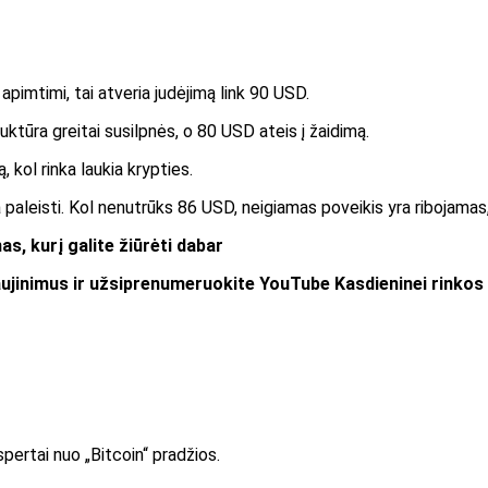
apimtimi, tai atveria judėjimą link 90 USD.
uktūra greitai susilpnės, o 80 USD ateis į žaidimą.
ą, kol rinka laukia krypties.
 paleisti. Kol nenutrūks 86 USD, neigiamas poveikis yra ribojamas,
s, kurį galite žiūrėti dabar
aujinimus ir užsiprenumeruokite
YouTube
Kasdieninei rinkos 
pertai nuo „Bitcoin“ pradžios.