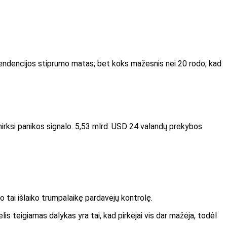
 tendencijos stiprumo matas; bet koks mažesnis nei 20 rodo, kad
emirksi panikos signalo. 5,53 mlrd. USD 24 valandų prekybos
o tai išlaiko trumpalaikę pardavėjų kontrolę.
is teigiamas dalykas yra tai, kad pirkėjai vis dar mažėja, todėl