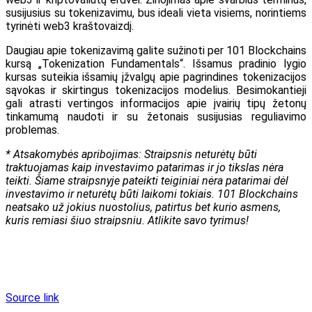
susijusius su tokenizavimu, bus ideali vieta visiems, norintiems
tyrinėti web3 kraštovaizdį.
Daugiau apie tokenizavimą galite sužinoti per 101 Blockchains
kursą „Tokenization Fundamentals“. Išsamus pradinio lygio
kursas suteikia išsamių įžvalgų apie pagrindines tokenizacijos
sąvokas ir skirtingus tokenizacijos modelius. Besimokantieji
gali atrasti vertingos informacijos apie įvairių tipų žetonų
tinkamumą naudoti ir su žetonais susijusias reguliavimo
problemas.
* Atsakomybės apribojimas: Straipsnis neturėtų būti
traktuojamas kaip investavimo patarimas ir jo tikslas nėra
teikti. Šiame straipsnyje pateikti teiginiai nėra patarimai dėl
investavimo ir neturėtų būti laikomi tokiais. 101 Blockchains
neatsako už jokius nuostolius, patirtus bet kurio asmens,
kuris remiasi šiuo straipsniu. Atlikite savo tyrimus!
Source link