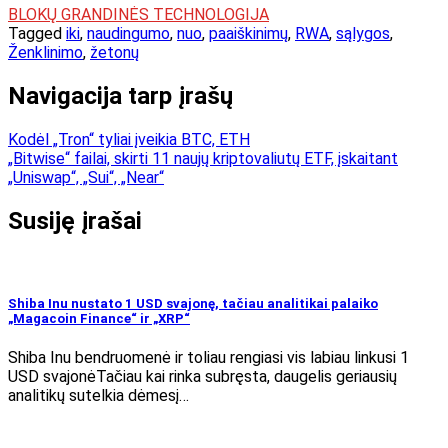
BLOKŲ GRANDINĖS TECHNOLOGIJA
Tagged
iki
,
naudingumo
,
nuo
,
paaiškinimų
,
RWA
,
sąlygos
,
Ženklinimo
,
žetonų
Navigacija tarp įrašų
Kodėl „Tron“ tyliai įveikia BTC, ETH
„Bitwise“ failai, skirti 11 naujų kriptovaliutų ETF, įskaitant
„Uniswap“, „Sui“, „Near“
Susiję įrašai
Shiba Inu nustato 1 USD svajonę, tačiau analitikai palaiko
„Magacoin Finance“ ir „XRP“
Shiba Inu bendruomenė ir toliau rengiasi vis labiau linkusi 1
USD svajonėTačiau kai rinka subręsta, daugelis geriausių
analitikų sutelkia dėmesį…