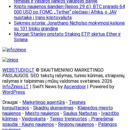
rėmėjas ir vasaros įlankos vakarėlis Balyje
Kripto naujienos šiandien (liepos 29 d.): BTC prarado 64
000 USD po FOMC, „Tether“ plečiasi į Afriką, o JAV
nusitaikė į Irano kriptovaliutą
Sėkmės istorija: Jonathano Nicholso mokymosi kelionė
su 101 blokų grandine
Morgan Stanley pristato Staking ETP, skirtus Ether ir
Solana
WEBSTUDIO.LT
© SKAITMENINIO MARKETINGO
PASLAUGOS. SEO tekstų rašymas, turinio kūrimas, straipsnių
rašymas ir talpinimas į mūsų valdomas svetaines. 2026
InfoŽinios.LT
| Swift News by
Ascendoor
| Powered by
WordPress
.
Draugai: -
Marketingo agentūra
-
Teisinės
konsultacijos
-
Skaidrių skenavimas
-
Klaipedos miesto
naujienos
-
Miesto naujienos
-
Saulius Narbutas
-
Įvaizdžio
kūrimas
-
Veidoskaita
-
Teniso treniruotės
- Pranešimai
spaudai -
Kauno naujienos
-
Regionų naujienos
-
Palangos
naujienos