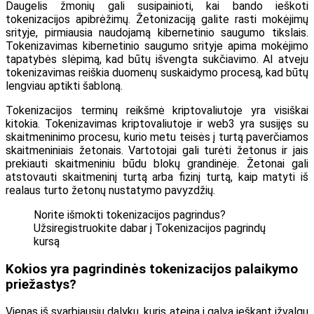
Daugelis žmonių gali susipainioti, kai bando ieškoti
tokenizacijos apibrėžimų. Žetonizaciją galite rasti mokėjimų
srityje, pirmiausia naudojamą kibernetinio saugumo tikslais.
Tokenizavimas kibernetinio saugumo srityje apima mokėjimo
tapatybės slėpimą, kad būtų išvengta sukčiavimo. AI atveju
tokenizavimas reiškia duomenų suskaidymo procesą, kad būtų
lengviau aptikti šabloną.
Tokenizacijos terminų reikšmė kriptovaliutoje yra visiškai
kitokia. Tokenizavimas kriptovaliutoje ir web3 yra susijęs su
skaitmeninimo procesu, kurio metu teisės į turtą paverčiamos
skaitmeniniais žetonais. Vartotojai gali turėti žetonus ir jais
prekiauti skaitmeniniu būdu blokų grandinėje. Žetonai gali
atstovauti skaitmeninį turtą arba fizinį turtą, kaip matyti iš
realaus turto žetonų nustatymo pavyzdžių.
Norite išmokti tokenizacijos pagrindus?
Užsiregistruokite dabar į Tokenizacijos pagrindų
kursą
Kokios yra pagrindinės tokenizacijos palaikymo
priežastys?
Vienas iš svarbiausių dalykų, kuris ateina į galvą ieškant įžvalgų