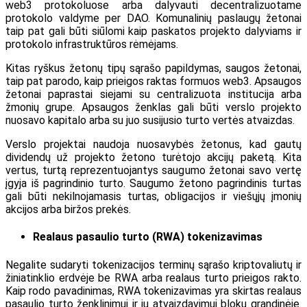
web3 protokoluose arba dalyvauti decentralizuotame
protokolo valdyme per DAO. Komunalinių paslaugų žetonai
taip pat gali būti siūlomi kaip paskatos projekto dalyviams ir
protokolo infrastruktūros rėmėjams.
Kitas ryškus žetonų tipų sąrašo papildymas, saugos žetonai,
taip pat parodo, kaip prieigos raktas formuos web3. Apsaugos
žetonai paprastai siejami su centralizuota institucija arba
žmonių grupe. Apsaugos ženklas gali būti verslo projekto
nuosavo kapitalo arba su juo susijusio turto vertės atvaizdas.
Verslo projektai naudoja nuosavybės žetonus, kad gautų
dividendų už projekto žetono turėtojo akcijų paketą. Kita
vertus, turtą reprezentuojantys saugumo žetonai savo vertę
įgyja iš pagrindinio turto. Saugumo žetono pagrindinis turtas
gali būti nekilnojamasis turtas, obligacijos ir viešųjų įmonių
akcijos arba biržos prekės.
Realaus pasaulio turto (RWA) tokenizavimas
Negalite sudaryti tokenizacijos terminų sąrašo kriptovaliutų ir
žiniatinklio erdvėje be RWA arba realaus turto prieigos rakto.
Kaip rodo pavadinimas, RWA tokenizavimas yra skirtas realaus
pasaulio turto ženklinimui ir jų atvaizdavimui blokų grandinėje.