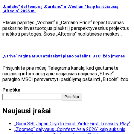
„Unilabs“ dėl tempo į „Cardano“ ir „Vechain“ kaip karščiausią
„Altcoin“ 2025 m.
Plačiai paplitęs „Vechain“ ir „Cardano Price“ nepastovumas
paskatino investuotojus plaukti į perspektyvesnius projektus
ir ieškoti pastogės. Šiose „Altcoins“ nuolatinėse meškos…
„Strive“ ragina MSCI atsisakyti plano pašalinti BTC iždo įmones
Prisijunkite prie mūsų Telegrama kanalą, kad gautumėte
naujausią informaciją apie naujausias naujienas „Strive“
paragino MSCI persvarstyti pasiūlymą pašalinti „Bitcoin“ iždo…
Paieška
Paieška
Naujausi įrašai
„Gumi SBI Japan Crypto Fund: Yield-First Treasury Play“.
„Zoomex“ dalyvaus „Coinfest Asia 2026“ kaip auksinis