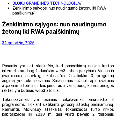
BLOKŲ GRANDINĖS TECHNOLOGIJA
Ženklinimo sąlygos: nuo naudingumo žetonų iki RWA
paaiškinimų
Ženklinimo sąlygos: nuo naudingumo
žetonų iki RWA paaiškinimų
31 gruodžio, 2025
Pasaulis yra ant slenksčio, kad pasveikintų naujos kartos
internetą su daug žadančiais web3 srities pokyčiais. Vienas iš
svarbiausių aspektų, skatinančių žiniatinklio 3 programų
augimą, yra tokenizavimas. Smalsumas sužinoti apie svarbius
atpažinimo terminus leis jums rasti įvairių būdų, kuriais prieigos
raktas yra būtinas web3 ateičiai.
Tokenizavimas yra esminis reikalavimas žiniatinklio 3
programoms, siekiant užtikrinti geresnį išteklių prieinamumą.
Remiantis McKinsey ataskaita, tokenizuota turto rinkos
kapitalizacija iki 2030 m. gali virsti beveik 2 trilijonais