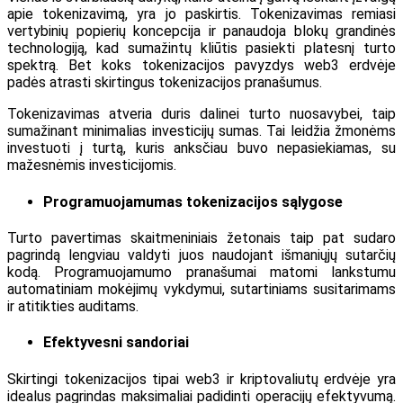
apie tokenizavimą, yra jo paskirtis. Tokenizavimas remiasi
vertybinių popierių koncepcija ir panaudoja blokų grandinės
technologiją, kad sumažintų kliūtis pasiekti platesnį turto
spektrą. Bet koks tokenizacijos pavyzdys web3 erdvėje
padės atrasti skirtingus tokenizacijos pranašumus.
Tokenizavimas atveria duris dalinei turto nuosavybei, taip
sumažinant minimalias investicijų sumas. Tai leidžia žmonėms
investuoti į turtą, kuris anksčiau buvo nepasiekiamas, su
mažesnėmis investicijomis.
Programuojamumas tokenizacijos sąlygose
Turto pavertimas skaitmeniniais žetonais taip pat sudaro
pagrindą lengviau valdyti juos naudojant išmaniųjų sutarčių
kodą. Programuojamumo pranašumai matomi lankstumu
automatiniam mokėjimų vykdymui, sutartiniams susitarimams
ir atitikties auditams.
Efektyvesni sandoriai
Skirtingi tokenizacijos tipai web3 ir kriptovaliutų erdvėje yra
idealus pagrindas maksimaliai padidinti operacijų efektyvumą.