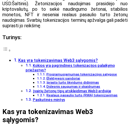
USD.
Šaltinis
). Žetonizacijos naudojimas prasidėjo nuo
kriptovaliutų, po to sekė naudingumo žetonai, stabilios
monetos, NFT ir neseniai realaus pasaulio turto žetonų
naudojimas. Svarbių tokenizacijos terminų apžvalga gali padėti
suprasti jo reikšmę.
Turinys:
Kas yra tokenizavimas Web3 sąlygomis?
Kokios yra pagrindinės tokenizacijos palaikymo
priežastys?
Programuojamumas tokenizacijos sąlygose
Efektyvesni sandoriai
Įprasto turto likvidumo didinimas
Didesnis saugumas ir skaidrumas
Įvairių žetonų tipų atskleidimas Web3 erdvėje
Realaus pasaulio turto (RWA) tokenizavimas
Paskutinės mintys
Kas yra tokenizavimas Web3
sąlygomis?