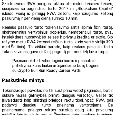
Skaitmeninis RWA prieigos raktas atspindės teisines teises,
susijusias su pagrindiniu turtu. 2017 m. „Blockchain Capital“
išleido vieną iš pirmųjų RWA žetonų kaip saugumo žetonų
pasiūlymą ir per vieną dieną surinko 10 mln.
Realaus pasaulio turto tokenizavimo sritis apima fizinį turtą,
skaitmeninius vertybinius popierius, nematerialųjį turtą, pvz.,
intelektinės nuosavybės teises ir privatų kreditą ar skolą. Šio
rašymo metu RWA žetonai reiškia turtą, kurio vertė viršija 390
mlrd.
Šaltinis
). Tai aiškiai parodo, kaip realaus pasaulio turto
tokenizavimas įgavo didžiulį pagreitį per nedidelį laiko tarpą.
Pasinaudokite technologiniu šuoliu ir pasauliniu
pritaikymu, kuris laukia artėjančiame bulių bėgime
su Crypto Bull Run Ready Career Path.
Paskutinės mintys
Tokenizacijos poveikis ne tik sustiprino web3 pagrindus, bet ir
sukūrė naujas galimybes priimti daugiau vartotojų. Galite tik
įsivaizduoti, kaip skirtingi prieigos raktų tipai, ypač RWA, gali
padaryti daugiau turto prieinamą vartotojams. Be
prieinamumo, prieigos raktas suteikia daug kitų privalumų
web3 ir kriptovaliutų erdvei. Žinojimas apie svarbius terminus,