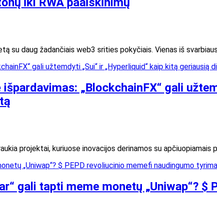
tonų iki RWA paaiškinimų
etą su daug žadančiais web3 srities pokyčiais. Vienas iš svarbiau
špardavimas: „BlockchainFX“ gali užtemdy
tą
raukia projektai, kuriuose inovacijos derinamos su apčiuopiamais pa
ollar“ gali tapti meme monetų „Uniwap“? 