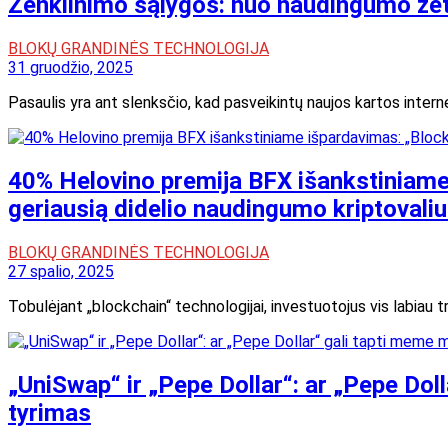
Ženklinimo sąlygos: nuo naudingumo že
BLOKŲ GRANDINĖS TECHNOLOGIJA
31 gruodžio, 2025
Pasaulis yra ant slenksčio, kad pasveikintų naujos kartos intern
40% Helovino premija BFX išankstiniame i
geriausią didelio naudingumo kriptovaliu
BLOKŲ GRANDINĖS TECHNOLOGIJA
27 spalio, 2025
Tobulėjant „blockchain“ technologijai, investuotojus vis labiau t
„UniSwap“ ir „Pepe Dollar“: ar „Pepe D
tyrimas