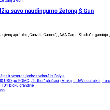
džia savo naudingumo žetoną $ Gun
aujienų aprėptis „Gunzilla Games“, „AAA Game Studio“ ir garsiojo 
jas ir vasaros įlankos vakarėlis Balyje
00 USD po FOMC, „Tether“ plečiasi į Afriką, o JAV nusitaikė į Iran
 101 blokų grandine
ana