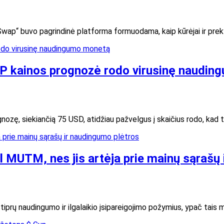
niSwap“ buvo pagrindinė platforma formuodama, kaip kūrėjai ir pr
 XRP kainos prognozė rodo virusinę naudi
ozę, siekiančią 75 USD, atidžiau pažvelgus į skaičius rodo, kad t
ėl MUTM, nes jis artėja prie mainų sąrašų
rų naudingumo ir ilgalaikio įsipareigojimo požymius, ypač tais met