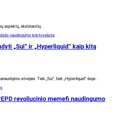
sių aspektų, skatinančių…
ti „Sui“ ir „Hyperliquid“ kaip kitą
naudojimo atvejais. Tiek „Sui“, tiek „Hyperliquid“ šioje…
$ PEPD revoliucinio memefi naudingumo