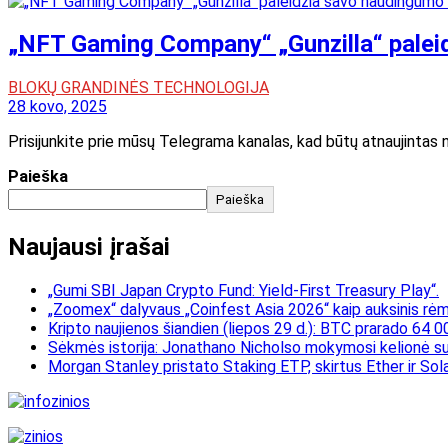
„NFT Gaming Company“ „Gunzilla“ palei
BLOKŲ GRANDINĖS TECHNOLOGIJA
28 kovo, 2025
Prisijunkite prie mūsų Telegrama kanalas, kad būtų atnaujintas n
Paieška
Paieška
Naujausi įrašai
„Gumi SBI Japan Crypto Fund: Yield-First Treasury Play“.
„Zoomex“ dalyvaus „Coinfest Asia 2026“ kaip auksinis rėmė
Kripto naujienos šiandien (liepos 29 d.): BTC prarado 64 0
Sėkmės istorija: Jonathano Nicholso mokymosi kelionė su
Morgan Stanley pristato Staking ETP, skirtus Ether ir Sol