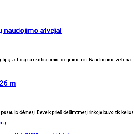
 naudojimo atvejai
airių tipų žetonų su skirtingomis programomis. Naudingumo žetonai
026 m
pasaulio dėmesį. Beveik prieš dešimtmetį rinkoje buvo tik kelios k