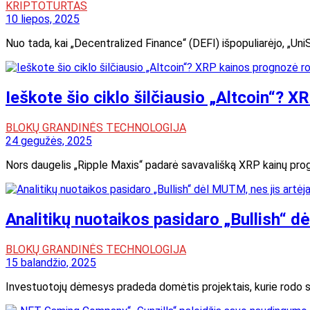
KRIPTOTURTAS
10 liepos, 2025
Nuo tada, kai „Decentralized Finance“ (DEFI) išpopuliarėjo, „U
Ieškote šio ciklo šilčiausio „Altcoin“?
BLOKŲ GRANDINĖS TECHNOLOGIJA
24 gegužės, 2025
Nors daugelis „Ripple Maxis“ padarė savavališką XRP kainų progn
Analitikų nuotaikos pasidaro „Bullish“ d
BLOKŲ GRANDINĖS TECHNOLOGIJA
15 balandžio, 2025
Investuotojų dėmesys pradeda domėtis projektais, kurie rodo stip