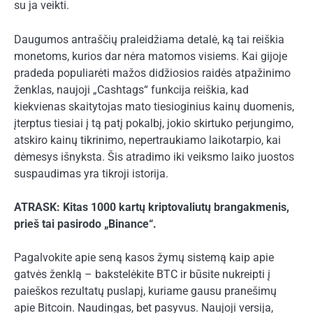
su ja veikti.
Daugumos antraščių praleidžiama detalė, ką tai reiškia
monetoms, kurios dar nėra matomos visiems. Kai gijoje
pradeda populiarėti mažos didžiosios raidės atpažinimo
ženklas, naujoji „Cashtags“ funkcija reiškia, kad
kiekvienas skaitytojas mato tiesioginius kainų duomenis,
įterptus tiesiai į tą patį pokalbį, jokio skirtuko perjungimo,
atskiro kainų tikrinimo, nepertraukiamo laikotarpio, kai
dėmesys išnyksta. Šis atradimo iki veiksmo laiko juostos
suspaudimas yra tikroji istorija.
ATRASK: Kitas 1000 kartų kriptovaliutų brangakmenis,
prieš tai pasirodo „Binance“.
Pagalvokite apie seną kasos žymų sistemą kaip apie
gatvės ženklą – bakstelėkite BTC ir būsite nukreipti į
paieškos rezultatų puslapį, kuriame gausu pranešimų
apie Bitcoin. Naudingas, bet pasyvus. Naujoji versija,