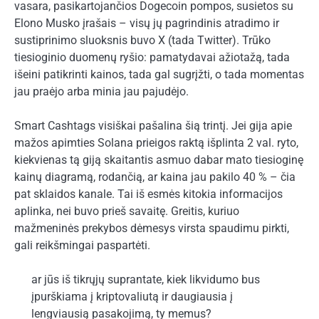
vasara, pasikartojančios Dogecoin pompos, susietos su
Elono Musko įrašais – visų jų pagrindinis atradimo ir
sustiprinimo sluoksnis buvo X (tada Twitter). Trūko
tiesioginio duomenų ryšio: pamatydavai ažiotažą, tada
išeini patikrinti kainos, tada gal sugrįžti, o tada momentas
jau praėjo arba minia jau pajudėjo.
Smart Cashtags visiškai pašalina šią trintį. Jei gija apie
mažos apimties Solana prieigos raktą išplinta 2 val. ryto,
kiekvienas tą giją skaitantis asmuo dabar mato tiesioginę
kainų diagramą, rodančią, ar kaina jau pakilo 40 % – čia
pat sklaidos kanale. Tai iš esmės kitokia informacijos
aplinka, nei buvo prieš savaitę. Greitis, kuriuo
mažmeninės prekybos dėmesys virsta spaudimu pirkti,
gali reikšmingai paspartėti.
ar jūs iš tikrųjų suprantate, kiek likvidumo bus
įpurškiama į kriptovaliutą ir daugiausia į
lengviausią pasakojimą, ty memus?