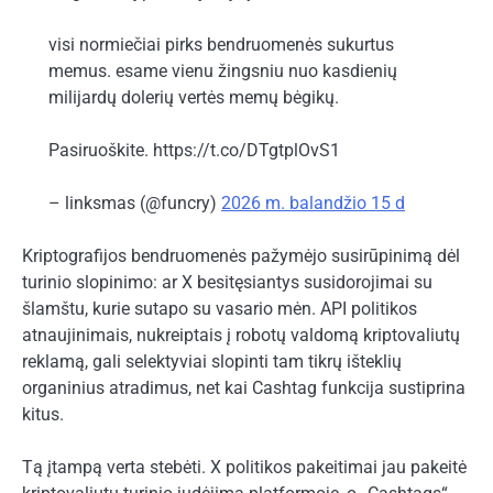
visi normiečiai pirks bendruomenės sukurtus
memus. esame vienu žingsniu nuo kasdienių
milijardų dolerių vertės memų bėgikų.
Pasiruoškite. https://t.co/DTgtplOvS1
– linksmas (@funcry)
2026 m. balandžio 15 d
Kriptografijos bendruomenės pažymėjo susirūpinimą dėl
turinio slopinimo: ar X besitęsiantys susidorojimai su
šlamštu, kurie sutapo su vasario mėn. API politikos
atnaujinimais, nukreiptais į robotų valdomą kriptovaliutų
reklamą, gali selektyviai slopinti tam tikrų išteklių
organinius atradimus, net kai Cashtag funkcija sustiprina
kitus.
Tą įtampą verta stebėti. X politikos pakeitimai jau pakeitė