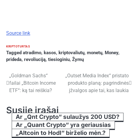
Source link
KRIPTOTURTAS
Tagged
atradimo
,
kasos
,
kriptovaliutų
,
monetų
,
Money
,
prideda
,
revoliuciją
,
tiesioginiu
,
Žymų
Navigacija
„Goldman Sachs“
„Outset Media Index“ pristato
failai „Bitcoin Income
produkto planą: pagrindinės
tarp
ETF“: ką tai reiškia?
įžvalgos apie tai, kas laukia
įrašų
Susiję įrašai
Ar „Qnt Crypto“ sulaužys 200 USD?
Ar „Quant Crypto“ yra geriausias
„Altcoin to Hodl“ birželio mėn.?