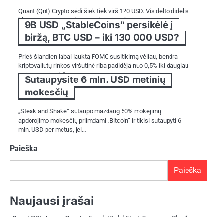
Quant (Qnt) Crypto sėdi šiek tiek virš 120 USD. Vis dėlto didelis
klausimas yra tai, ar jis per mėnesio pabaigą…
9B USD „StableCoins“ persikėlė į
biržą, BTC USD – iki 130 000 USD?
Prieš šiandien labai lauktą FOMC susitikimą vėliau, bendra
kriptovaliutų rinkos viršutinė riba padidėja nuo 0,5% iki daugiau
nei 4,1T. „Bitcoin“…
Sutaupysite 6 mln. USD metinių
mokesčių
„Steak and Shake“ sutaupo maždaug 50% mokėjimų
apdorojimo mokesčių priimdami „Bitcoin“ ir tikisi sutaupyti 6
mln. USD per metus, jei…
Paieška
Paieška
Naujausi įrašai