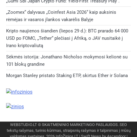
„Gumi SBI Japan Crypto Fund: Yield-First Treasury Play“.
„Zoomex“ dalyvaus „Coinfest Asia 2026“ kaip auksinis
rėmėjas ir vasaros įlankos vakarėlis Balyje
Kripto naujienos šiandien (liepos 29 d.): BTC prarado 64 000
USD po FOMC, „Tether“ plečiasi į Afriką, o JAV nusitaikė į
Irano kriptovaliutą
Sėkmės istorija: Jonathano Nicholso mokymosi kelionė su
101 blokų grandine
Morgan Stanley pristato Staking ETP, skirtus Ether ir Solana
WEBSTUDIO.LT
© SKAITMENINIO MARKETINGO PASLAUGOS. SEO
tekstų rašymas, turinio kūrimas, straipsnių rašymas ir talpinimas į mūsų
valdomas svetaines. 2026
InfoŽinios.LT
| Swift News by
Ascendoor
|