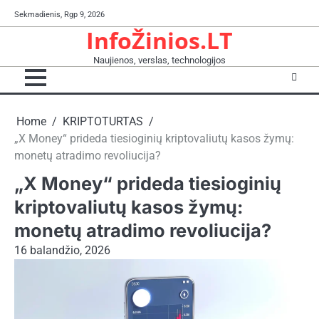
Skip
Sekmadienis, Rgp 9, 2026
to
InfoŽinios.LT
content
Naujienos, verslas, technologijos
Home
KRIPTOTURTAS
„X Money“ prideda tiesioginių kriptovaliutų kasos žymų:
monetų atradimo revoliucija?
„X Money“ prideda tiesioginių
kriptovaliutų kasos žymų:
monetų atradimo revoliucija?
16 balandžio, 2026