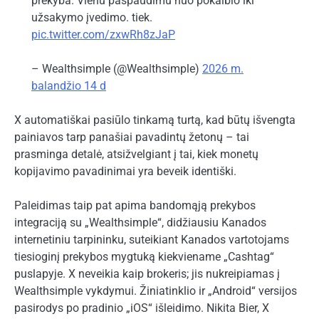
prekyba. Vienu paspaudimu nuo pokalbio iki
užsakymo įvedimo. tiek.
pic.twitter.com/zxwRh8zJaP
– Wealthsimple (@Wealthsimple)
2026 m.
balandžio 14 d
X automatiškai pasiūlo tinkamą turtą, kad būtų išvengta
painiavos tarp panašiai pavadintų žetonų – tai
prasminga detalė, atsižvelgiant į tai, kiek monetų
kopijavimo pavadinimai yra beveik identiški.
Paleidimas taip pat apima bandomąją prekybos
integraciją su „Wealthsimple“, didžiausiu Kanados
internetiniu tarpininku, suteikiant Kanados vartotojams
tiesioginį prekybos mygtuką kiekviename „Cashtag“
puslapyje. X neveikia kaip brokeris; jis nukreipiamas į
Wealthsimple vykdymui. Žiniatinklio ir „Android“ versijos
pasirodys po pradinio „iOS“ išleidimo. Nikita Bier, X