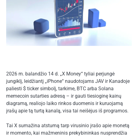
2026 m. balandžio 14 d. „X Money“ tyliai perjungė
jungiklį, leidžiantį „iPhone“ naudotojams JAV ir Kanadoje
paliesti $ ticker simbolį, tarkime, BTC arba Solana
memecoin sutarties adresą – ir gauti tiesioginę kainų
diagramą, realiojo laiko rinkos duomenis ir kuruojamą
įrašų apie tą turtą kanalą, visa tai neišėjus iš programos.
Tai X sumažina atstumą tarp virusinio įrašo apie monetą
ir momento, kai mažmeninis prekybininkas nusprendžia