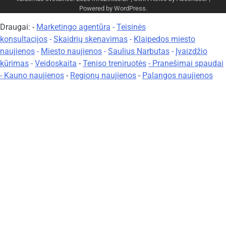
Powered by
WordPress
.
Draugai: -
Marketingo agentūra
-
Teisinės
konsultacijos
-
Skaidrių skenavimas
-
Klaipedos miesto
naujienos
-
Miesto naujienos
-
Saulius Narbutas
-
Įvaizdžio
kūrimas
-
Veidoskaita
-
Teniso treniruotės
- Pranešimai spaudai
-
Kauno naujienos
-
Regionų naujienos
-
Palangos naujienos