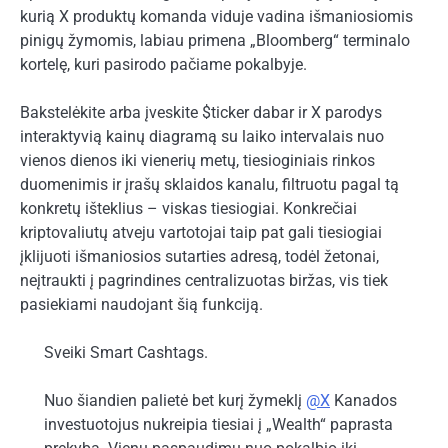
kurią X produktų komanda viduje vadina išmaniosiomis
pinigų žymomis, labiau primena „Bloomberg“ terminalo
kortelę, kuri pasirodo pačiame pokalbyje.
Bakstelėkite arba įveskite $ticker dabar ir X parodys
interaktyvią kainų diagramą su laiko intervalais nuo
vienos dienos iki vienerių metų, tiesioginiais rinkos
duomenimis ir įrašų sklaidos kanalu, filtruotu pagal tą
konkretų išteklius – viskas tiesiogiai. Konkrečiai
kriptovaliutų atveju vartotojai taip pat gali tiesiogiai
įklijuoti išmaniosios sutarties adresą, todėl žetonai,
neįtraukti į pagrindines centralizuotas biržas, vis tiek
pasiekiami naudojant šią funkciją.
Sveiki Smart Cashtags.
Nuo šiandien palietė bet kurį žymeklį
@X
Kanados
investuotojus nukreipia tiesiai į „Wealth“ paprasta