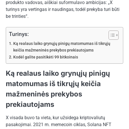
produkto vadovas, aiškiai suformulavo ambicijas: „X
turinys yra vertingas ir naudingas, todėl prekyba turi būti
be trinties“.
Turinys:
Ką realaus laiko grynųjų pinigų matomumas iš tikrųjų
keičia mažmeninės prekybos prekiautojams
Kodėl galite pasitikėti 99 bitkoinais
Ką realaus laiko grynųjų pinigų
matomumas iš tikrųjų keičia
mažmeninės prekybos
prekiautojams
X visada buvo ta vieta, kur užsidega kriptovaliutų
pasakojimai. 2021 m. memecoin ciklas, Solana NFT