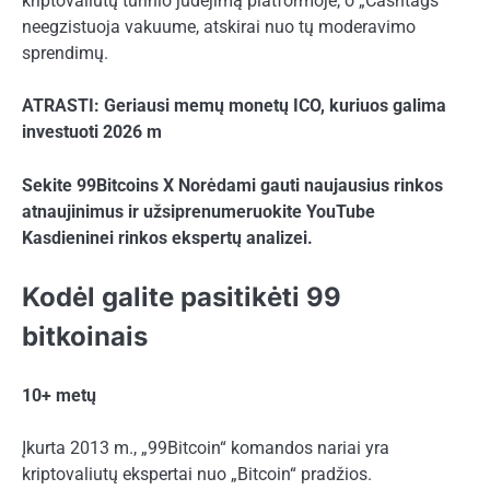
kriptovaliutų turinio judėjimą platformoje, o „Cashtags“
neegzistuoja vakuume, atskirai nuo tų moderavimo
sprendimų.
ATRASTI: Geriausi memų monetų ICO, kuriuos galima
investuoti 2026 m
Sekite 99Bitcoins
X
Norėdami gauti naujausius rinkos
atnaujinimus ir užsiprenumeruokite
YouTube
Kasdieninei rinkos ekspertų analizei.
Kodėl galite pasitikėti 99
bitkoinais
10+ metų
Įkurta 2013 m., „99Bitcoin“ komandos nariai yra
kriptovaliutų ekspertai nuo „Bitcoin“ pradžios.