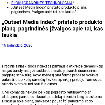
BLOKŲ GRANDINĖS TECHNOLOGIJA
„Outset Media Index“ pristato produkto planą:
pagrindinės įžvalgos apie tai, kas laukia
„Outset Media Index“ pristato produkto
planą: pagrindinės įžvalgos apie tai, kas
laukia
16 balandžio, 2026
Pradinis žiniasklaidos indeksas
pirmiausia atkreipė dėmesį
kaip
naujas bandymas į žiniasklaidos analizę įtraukti duomenimis
pagrįstą struktūrą. Kovo mėnesį platforma pradėta švelniai
paleisti, o po kelių savaičių tai, kas aplink ją pradėjo formuotis,
atrodo svarbiau nei pati išleidimas.
OMI komanda nekuria jos kaip paprasto reitingavimo ar
stebėjimo įrankio su fiksuotu metrikų rinkiniu ir baigta sistema.
Diskusija apie planą, paskelbta po „soft“ paleidimo, rodo