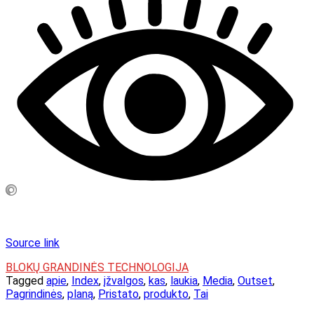
Source link
BLOKŲ GRANDINĖS TECHNOLOGIJA
Tagged
apie
,
Index
,
įžvalgos
,
kas
,
laukia
,
Media
,
Outset
,
Pagrindinės
,
planą
,
Pristato
,
produkto
,
Tai