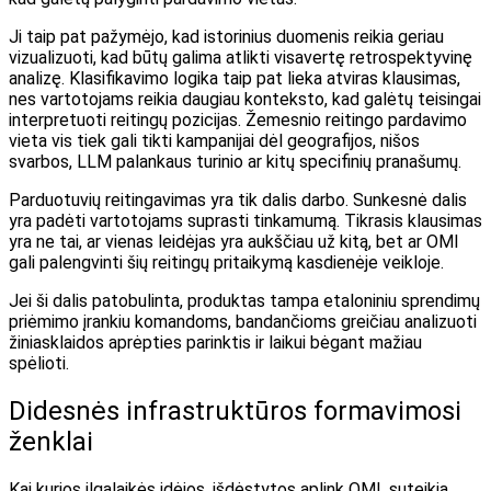
Ji taip pat pažymėjo, kad istorinius duomenis reikia geriau
vizualizuoti, kad būtų galima atlikti visavertę retrospektyvinę
analizę. Klasifikavimo logika taip pat lieka atviras klausimas,
nes vartotojams reikia daugiau konteksto, kad galėtų teisingai
interpretuoti reitingų pozicijas. Žemesnio reitingo pardavimo
vieta vis tiek gali tikti kampanijai dėl geografijos, nišos
svarbos, LLM palankaus turinio ar kitų specifinių pranašumų.
Parduotuvių reitingavimas yra tik dalis darbo. Sunkesnė dalis
yra padėti vartotojams suprasti tinkamumą. Tikrasis klausimas
yra ne tai, ar vienas leidėjas yra aukščiau už kitą, bet ar OMI
gali palengvinti šių reitingų pritaikymą kasdienėje veikloje.
Jei ši dalis patobulinta, produktas tampa etaloniniu sprendimų
priėmimo įrankiu komandoms, bandančioms greičiau analizuoti
žiniasklaidos aprėpties parinktis ir laikui bėgant mažiau
spėlioti.
Didesnės infrastruktūros formavimosi
ženklai
Kai kurios ilgalaikės idėjos, išdėstytos aplink OMI, suteikia