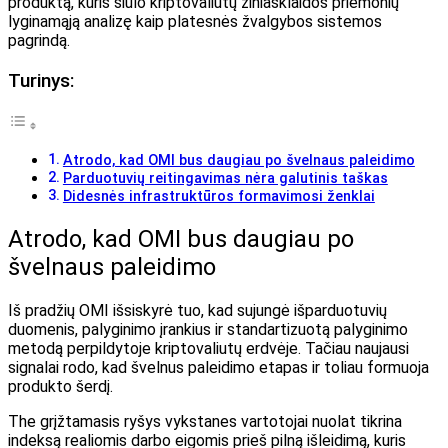
produktą, kuris siūlo kriptovaliutų žiniasklaidos priemonių
lyginamąją analizę kaip platesnės žvalgybos sistemos
pagrindą.
Turinys:
Atrodo, kad OMI bus daugiau po švelnaus paleidimo
Parduotuvių reitingavimas nėra galutinis taškas
Didesnės infrastruktūros formavimosi ženklai
Atrodo, kad OMI bus daugiau po
švelnaus paleidimo
Iš pradžių OMI išsiskyrė tuo, kad sujungė išparduotuvių
duomenis, palyginimo įrankius ir standartizuotą palyginimo
metodą perpildytoje kriptovaliutų erdvėje. Tačiau naujausi
signalai rodo, kad švelnus paleidimo etapas ir toliau formuoja
produkto šerdį.
The
grįžtamasis ryšys vyksta
nes vartotojai nuolat tikrina
indeksą realiomis darbo eigomis prieš pilną išleidimą, kuris