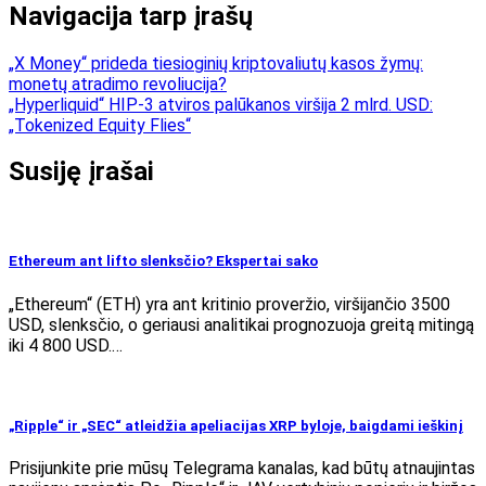
Navigacija tarp įrašų
„X Money“ prideda tiesioginių kriptovaliutų kasos žymų:
monetų atradimo revoliucija?
„Hyperliquid“ HIP-3 atviros palūkanos viršija 2 mlrd. USD:
„Tokenized Equity Flies“
Susiję įrašai
Ethereum ant lifto slenksčio? Ekspertai sako
„Ethereum“ (ETH) yra ant kritinio proveržio, viršijančio 3500
USD, slenksčio, o geriausi analitikai prognozuoja greitą mitingą
iki 4 800 USD.…
„Ripple“ ir „SEC“ atleidžia apeliacijas XRP byloje, baigdami ieškinį
Prisijunkite prie mūsų Telegrama kanalas, kad būtų atnaujintas