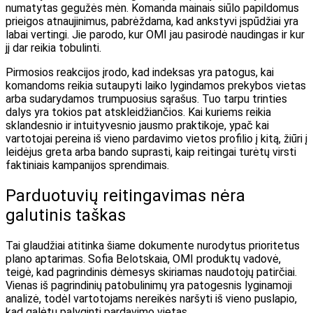
numatytas gegužės mėn. Komanda mainais siūlo papildomus
prieigos atnaujinimus, pabrėždama, kad ankstyvi įspūdžiai yra
labai vertingi. Jie parodo, kur OMI jau pasirodė naudingas ir kur
jį dar reikia tobulinti.
Pirmosios reakcijos įrodo, kad indeksas yra patogus, kai
komandoms reikia sutaupyti laiko lygindamos prekybos vietas
arba sudarydamos trumpuosius sąrašus. Tuo tarpu trinties
dalys yra tokios pat atskleidžiančios. Kai kuriems reikia
sklandesnio ir intuityvesnio jausmo praktikoje, ypač kai
vartotojai pereina iš vieno pardavimo vietos profilio į kitą, žiūri į
leidėjus greta arba bando suprasti, kaip reitingai turėtų virsti
faktiniais kampanijos sprendimais.
Parduotuvių reitingavimas nėra
galutinis taškas
Tai glaudžiai atitinka šiame dokumente nurodytus prioritetus
plano aptarimas
. Sofia Belotskaia, OMI produktų vadovė,
teigė, kad pagrindinis dėmesys skiriamas naudotojų patirčiai.
Vienas iš pagrindinių patobulinimų yra patogesnis lyginamoji
analizė, todėl vartotojams nereikės naršyti iš vieno puslapio,
kad galėtų palyginti pardavimo vietas.