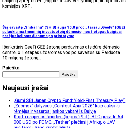
naujienų aprėptis Po „Ripple“ ir JAV vertybinių popierių ir biržos
komisijos XRP…
Šią savaitę „Shiba Inu“ (SHIB) auga 10,8 proc., tačiau „GeeFi“ (GEE)
sulaukia mažmeninių investuotojų dėmesio, nes 1 etapas baigiasi
praėjus kelioms dienoms po pristatymo
Išankstinis GeeFi GEE žetonų pardavimas atsidūrė dėmesio
centre, o 1 etapas uždaromas vos po savaitės su Parduota
10 milijonų žetonų…
Paieška
Paieška
Naujausi įrašai
„Gumi SBI Japan Crypto Fund: Yield-First Treasury Play“.
„Zoomex“ dalyvaus „Coinfest Asia 2026“ kaip auksinis
rėmėjas ir vasaros įlankos vakarėlis Balyje
Kripto naujienos šiandien (liepos 29 d.): BTC prarado 64
000 USD po FOMC, „Tether“ plečiasi į Afriką, o JAV
nusitaikė į Irano kriptovaliutą