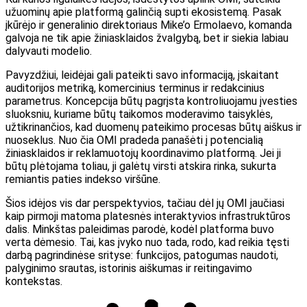
užuominų apie platformą galinčią supti ekosistemą. Pasak
įkūrėjo ir generalinio direktoriaus Mike’o Ermolaevo, komanda
galvoja ne tik apie žiniasklaidos žvalgybą, bet ir siekia labiau
dalyvauti modelio.
Pavyzdžiui, leidėjai gali pateikti savo informaciją, įskaitant
auditorijos metriką, komercinius terminus ir redakcinius
parametrus. Koncepcija būtų pagrįsta kontroliuojamu įvesties
sluoksniu, kuriame būtų taikomos moderavimo taisyklės,
užtikrinančios, kad duomenų pateikimo procesas būtų aiškus ir
nuoseklus. Nuo čia OMI pradeda panašėti į potencialią
žiniasklaidos ir reklamuotojų koordinavimo platformą. Jei ji
būtų plėtojama toliau, ji galėtų virsti atskira rinka, sukurta
remiantis paties indekso viršūne.
Šios idėjos vis dar perspektyvios, tačiau dėl jų OMI jaučiasi
kaip pirmoji matoma platesnės interaktyvios infrastruktūros
dalis. Minkštas paleidimas parodė, kodėl platforma buvo
verta dėmesio. Tai, kas įvyko nuo tada, rodo, kad reikia tęsti
darbą pagrindinėse srityse: funkcijos, patogumas naudoti,
palyginimo srautas, istorinis aiškumas ir reitingavimo
kontekstas.