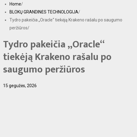
S
Home
k
BLOKŲ GRANDINĖS TECHNOLOGIJA
i
Tydro pakeičia „Oracle“ tiekėją Krakeno rašalu po saugumo
p
peržiūros
t
o
Tydro pakeičia „Oracle“
c
o
tiekėją Krakeno rašalu po
n
t
saugumo peržiūros
e
n
t
15 gegužės, 2026