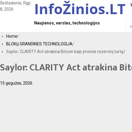
InfoŽinios.LT
S
Šeštadienis, Rgp
k
8, 2026
i
p
Naujienos, verslas, technologijos
I
t
e
o
š
Home
c
k
BLOKŲ GRANDINĖS TECHNOLOGIJA
o
o
Saylor: CLARITY Act atrakina Bitcoin kaip įmonės rezervinį turtą
n
t
t
i
Saylor: CLARITY Act atrakina Bit
e
:
n
t
15 gegužės, 2026