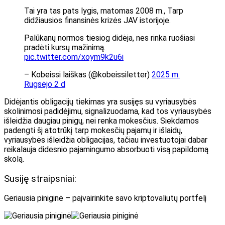
Tai yra tas pats lygis, matomas 2008 m., Tarp
didžiausios finansinės krizės JAV istorijoje.
Palūkanų normos tiesiog didėja, nes rinka ruošiasi
pradėti kursų mažinimą.
pic.twitter.com/xoym9k2u6i
– Kobeissi laiškas (@kobeissiletter)
2025 m.
Rugsėjo 2 d
Didėjantis obligacijų tiekimas yra susijęs su vyriausybės
skolinimosi padidėjimu, signalizuodama, kad tos vyriausybės
išleidžia daugiau pinigų, nei renka mokesčius. Siekdamos
padengti šį atotrūkį tarp mokesčių pajamų ir išlaidų,
vyriausybės išleidžia obligacijas, tačiau investuotojai dabar
reikalauja didesnio pajamingumo absorbuoti visą papildomą
skolą.
Susiję straipsniai:
Geriausia piniginė – paįvairinkite savo kriptovaliutų portfelį