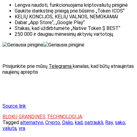
Lengva naudoti, funkcionuojama kriptovaliutų piniginė
Gaukite išankstinę prieigą prie būsimo „Token ICOS“
KELIŲ KONCIJOS, KELIŲ VALNOS, NEMOKAMAI
Dabar „App Store“, „Google Play“
Stakas, kad uždirbtumėte „Native Token $ BEST“
250 000 ir daugiau mėnesinių aktyvių vartotojų
Prisijunkite prie mūsų
Telegrama
kanalas, kad būtų atnaujintas
naujienų aprėptis
Source link
BLOKŲ GRANDINĖS TECHNOLOGIJA
Tagged
alternatyvi
,
Crypto
,
Dalio
,
kad
,
patraukli
,
Ray
,
sako
,
valiuta
,
yra