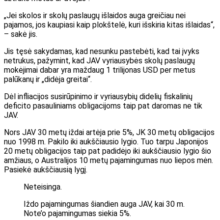
„Jei skolos ir skolų paslaugų išlaidos auga greičiau nei
pajamos, jos kaupiasi kaip plokštelė, kuri išskiria kitas išlaidas“,
– sakė jis.
Jis tęsė sakydamas, kad nesunku pastebėti, kad tai įvyks
netrukus, pažymint, kad JAV vyriausybės skolų paslaugų
mokėjimai dabar yra maždaug 1 trilijonas USD per metus
palūkanų ir „didėja greitai“.
Dėl infliacijos susirūpinimo ir vyriausybių didelių fiskalinių
deficito pasauliniams obligacijoms taip pat daromas ne tik
JAV.
Nors JAV 30 metų iždai artėja prie 5%, JK 30 metų obligacijos
nuo 1998 m. Pakilo iki aukščiausio lygio. Tuo tarpu Japonijos
20 metų obligacijos taip pat padidėjo iki aukščiausio lygio šio
amžiaus, o Australijos 10 metų pajamingumas nuo liepos mėn.
Pasiekė aukščiausią lygį.
Neteisinga.
Iždo pajamingumas šiandien auga JAV, kai 30 m.
Note’o pajamingumas siekia 5%.