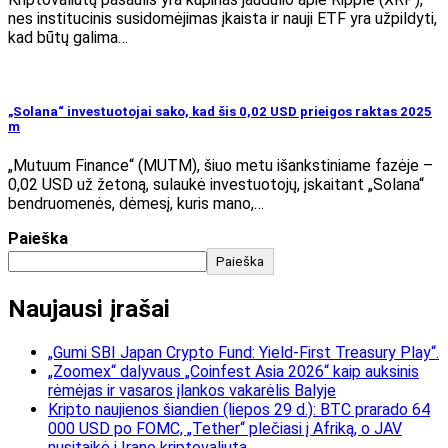
nes institucinis susidomėjimas įkaista ir nauji ETF yra užpildyti,
kad būtų galima…
„Solana“ investuotojai sako, kad šis 0,02 USD prieigos raktas 2025
m
„Mutuum Finance“ (MUTM), šiuo metu išankstiniame fazėje –
0,02 USD už žetoną, sulaukė investuotojų, įskaitant „Solana“
bendruomenės, dėmesį, kuris mano,…
Paieška
Paieška
Naujausi įrašai
„Gumi SBI Japan Crypto Fund: Yield-First Treasury Play“.
„Zoomex“ dalyvaus „Coinfest Asia 2026“ kaip auksinis
rėmėjas ir vasaros įlankos vakarėlis Balyje
Kripto naujienos šiandien (liepos 29 d.): BTC prarado 64
000 USD po FOMC, „Tether“ plečiasi į Afriką, o JAV
nusitaikė į Irano kriptovaliutą