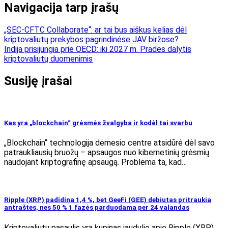
Navigacija tarp įrašų
„SEC-CFTC Collaborate“: ar tai bus aiškus kelias dėl
kriptovaliutų prekybos pagrindinėse JAV biržose?
Indija prisijungia prie OECD: iki 2027 m. Pradės dalytis
kriptovaliutų duomenimis
Susiję įrašai
Kas yra „blockchain“ grėsmės žvalgyba ir kodėl tai svarbu
„Blockchain“ technologija dėmesio centre atsidūrė dėl savo
patraukliausių bruožų – apsaugos nuo kibernetinių grėsmių
naudojant kriptografinę apsaugą. Problema ta, kad…
Ripple (XRP) padidina 1,4 %, bet GeeFi (GEE) debiutas pritraukia
antraštes, nes 50 % 1 fazės parduodama per 24 valandas
Kriptovaliutų pasaulis yra kupinas jaudulio apie Ripple (XRP),