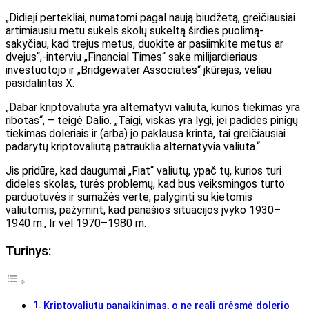
„Didieji pertekliai, numatomi pagal naują biudžetą, greičiausiai
artimiausiu metu sukels skolų sukeltą širdies puolimą-
sakyčiau, kad trejus metus, duokite ar pasiimkite metus ar
dvejus“,-interviu „Financial Times“ sakė milijardieriaus
investuotojo ir „Bridgewater Associates“ įkūrėjas, vėliau
pasidalintas X.
„Dabar kriptovaliuta yra alternatyvi valiuta, kurios tiekimas yra
ribotas“, – teigė Dalio. „Taigi, viskas yra lygi, jei padidės pinigų
tiekimas doleriais ir (arba) jo paklausa krinta, tai greičiausiai
padarytų kriptovaliutą patrauklia alternatyvia valiuta.“
Jis pridūrė, kad daugumai „Fiat“ valiutų, ypač tų, kurios turi
dideles skolas, turės problemų, kad bus veiksmingos turto
parduotuvės ir sumažės vertė, palyginti su kietomis
valiutomis, pažymint, kad panašios situacijos įvyko 1930–
1940 m., Ir vėl 1970–1980 m.
Turinys:
Kriptovaliutų panaikinimas, o ne reali grėsmė dolerio