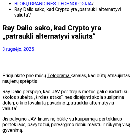
BLOKŲ GRANDINĖS TECHNOLOGIJA
Ray Dalio sako, kad Crypto yra „patraukli alternatyvi
valiuta“
Ray Dalio sako, kad Crypto yra
„patraukli alternatyvi valiuta“
3 rugsėjo, 2025
Prisijunkite prie mūsų
Telegrama
kanalas, kad būtų atnaujintas
naujienų aprėptis
Ray Dalio perspėjo, kad JAV per trejus metus gali susidurti su
skolos sukelta „širdies ataka“, nes didėjanti skola susilpnina
dolerį, o kriptovaliutą pavadino „patrauklia alternatyvia
valiuta“.
Jis palygino JAV finansinę būklę su kaupiamąja pertekliaus
pertekliaus, pavyzdžiui, pervargimo riebiu maistu ir rūkymą visą
gyvenimą.