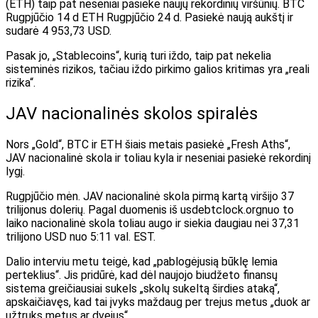
(ETH) taip pat neseniai pasiekė naujų rekordinių viršūnių.
BTC
Rugpjūčio 14 d
ETH
Rugpjūčio 24 d. Pasiekė naują aukštį ir
sudarė 4 953,73 USD.
Pasak jo, „Stablecoins“, kurią turi iždo, taip pat nekelia
sisteminės rizikos, tačiau iždo pirkimo galios kritimas yra „reali
rizika“.
JAV nacionalinės skolos spiralės
Nors „Gold“, BTC ir ETH šiais metais pasiekė „Fresh Aths“,
JAV nacionalinė skola ir toliau kyla ir neseniai pasiekė rekordinį
lygį.
Rugpjūčio mėn. JAV nacionalinė skola pirmą kartą viršijo 37
trilijonus dolerių. Pagal duomenis iš
usdebtclock.org
nuo to
laiko nacionalinė skola toliau augo ir siekia daugiau nei 37,31
trilijono USD nuo 5:11 val. EST.
Dalio interviu metu teigė, kad „pablogėjusią būklę lemia
perteklius“. Jis pridūrė, kad dėl naujojo biudžeto finansų
sistema greičiausiai sukels „skolų sukeltą širdies ataką“,
apskaičiavęs, kad tai įvyks maždaug per trejus metus „duok ar
užtruks metus ar dvejus“.