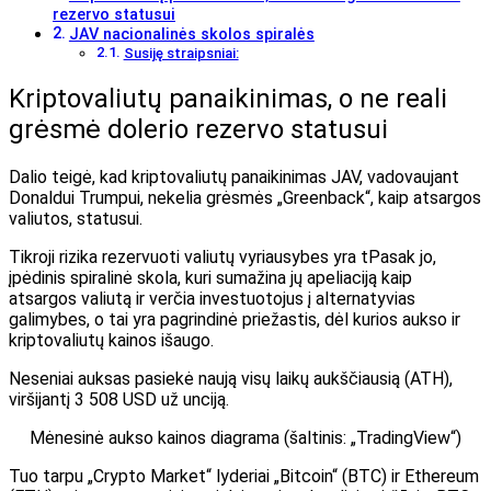
rezervo statusui
JAV nacionalinės skolos spiralės
Susiję straipsniai:
Kriptovaliutų panaikinimas, o ne reali
grėsmė dolerio rezervo statusui
Dalio teigė, kad kriptovaliutų panaikinimas JAV, vadovaujant
Donaldui Trumpui, nekelia grėsmės „Greenback“, kaip atsargos
valiutos, statusui.
Tikroji rizika rezervuoti valiutų vyriausybes yra t
Pasak jo,
įpėdinis spiralinė skola, kuri sumažina jų apeliaciją kaip
atsargos valiutą ir verčia investuotojus į alternatyvias
galimybes, o tai yra pagrindinė priežastis, dėl kurios aukso ir
kriptovaliutų kainos išaugo.
Neseniai auksas pasiekė naują visų laikų aukščiausią (ATH),
viršijantį 3 508 USD už unciją.
Mėnesinė aukso kainos diagrama (šaltinis:
„TradingView“
)
Tuo tarpu „Crypto Market“ lyderiai „Bitcoin“ (BTC) ir Ethereum