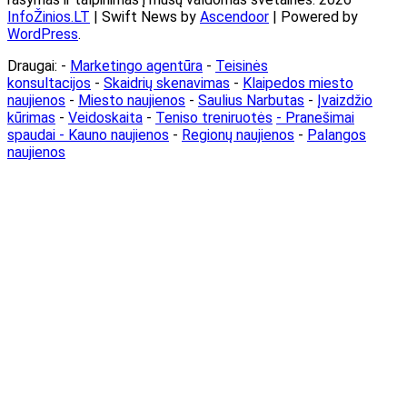
InfoŽinios.LT
| Swift News by
Ascendoor
| Powered by
WordPress
.
Draugai: -
Marketingo agentūra
-
Teisinės
konsultacijos
-
Skaidrių skenavimas
-
Klaipedos miesto
naujienos
-
Miesto naujienos
-
Saulius Narbutas
-
Įvaizdžio
kūrimas
-
Veidoskaita
-
Teniso treniruotės
- Pranešimai
spaudai -
Kauno naujienos
-
Regionų naujienos
-
Palangos
naujienos