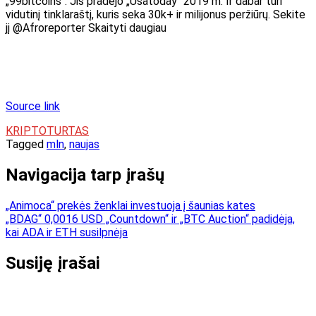
„99bitcoins“. Jis pradėjo „Usatoday“ 2019 m. Ir dabar turi
vidutinį tinklaraštį, kuris seka 30k+ ir milijonus peržiūrų. Sekite
jį @Afroreporter Skaityti daugiau
Source link
KRIPTOTURTAS
Tagged
mln
,
naujas
Navigacija tarp įrašų
„Animoca“ prekės ženklai investuoja į šaunias kates
„BDAG“ 0,0016 USD „Countdown“ ir „BTC Auction“ padidėja,
kai ADA ir ETH susilpnėja
Susiję įrašai