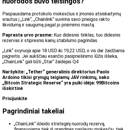
nuorodos buvo teisingos?
Paspausdama protokolo mokesčius ir įmonės atsiskaitymų
srautus į „Link“, „Chainlink“ suvirina savo prieigos rakto
likvidumą ir saugumą pagal jo priėmimo mastą.
Paprasta urvo prasme:
Kuo didesnis tinklas, tuo didesnis
rezervas ir stipresnis kainų stabilumo pagrindas.
„Link“ svyruoja apie 18 USD iki 19,22 USD, o vis dar žaidžiama
pagreitis. Jei aukščiau esančio pasipriešinimo lūžis išlieka,
„ChainLink“ gali būti „Star“ žaidėjas Q4.
Naršykite: „Tether“ generalinis direktorius Paolo
Ardoino tikisi grynųjų teigiamų JAV rinkimų, sako
„Bitcoin Strategic Reserve“ yra puiki idėja: 99Bitcoins
išskirtinė
Prisijunkite
Pagrindiniai takeliai
„ChainLink“ išleido strateginį nuorodų rezervą,
finansuojamą tiek iš grandinės paslaugų mokesčių, tiek