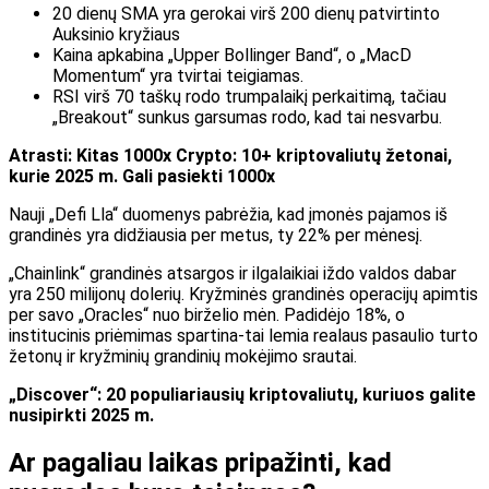
20 dienų SMA yra gerokai virš 200 dienų patvirtinto
Auksinio kryžiaus
Kaina apkabina „Upper Bollinger Band“, o „MacD
Momentum“ yra tvirtai teigiamas.
RSI virš 70 taškų rodo trumpalaikį perkaitimą, tačiau
„Breakout“ sunkus garsumas rodo, kad tai nesvarbu.
Atrasti:
Kitas 1000x Crypto: 10+ kriptovaliutų žetonai,
kurie 2025 m. Gali pasiekti 1000x
Nauji „Defi Lla“ duomenys pabrėžia, kad įmonės pajamos iš
grandinės yra didžiausia per metus, ty 22% per mėnesį.
„Chainlink“ grandinės atsargos ir ilgalaikiai iždo valdos dabar
yra 250 milijonų dolerių. Kryžminės grandinės operacijų apimtis
per savo „Oracles“ nuo birželio mėn. Padidėjo 18%, o
institucinis priėmimas spartina-tai lemia realaus pasaulio turto
žetonų ir kryžminių grandinių mokėjimo srautai.
„Discover“: 20 populiariausių kriptovaliutų, kuriuos galite
nusipirkti 2025 m.
Ar pagaliau laikas pripažinti, kad