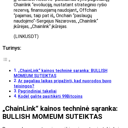
Chainlink “evoliuciją, nustatant strateginio ryšio
rezervą, finansuojamą naudojant„ Offchain
“pajamas, taip pat iš„ Onchain “paslaugų
naudojimo“-Sergejus Nazarovas, „Chainlink“
įkūrėjas, „Chainlink“ įkūrėjas.
(LINKUSDT)
Turinys:
„ChainLink“ kainos techninė sąranka: BULLISH
MOMEUM SUTEIKTAS
Ar pagaliau laikas pripažinti, kad nuorodos buvo
teisingos?
Pagrindiniai takeliai
Kodėl galite pasitikėti 99Bitcoins
„ChainLink“ kainos techninė sąranka:
BULLISH MOMEUM SUTEIKTAS