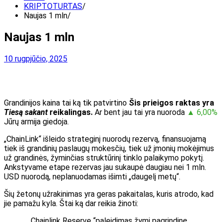
KRIPTOTURTAS
Naujas 1 mln
Naujas 1 mln
10 rugpjūčio, 2025
Grandinijos kaina tai ką tik patvirtino
Šis prieigos raktas yra
Tiesą sakant
reikalingas.
Ar bent jau tai yra nuoroda
▲ 6,00%
Jūrų armija giedoja.
„ChainLink“ išleido strateginį nuorodų rezervą, finansuojamą
tiek iš grandinių paslaugų mokesčių, tiek už įmonių mokėjimus
už grandinės, žyminčias struktūrinį tinklo palaikymo pokytį.
Ankstyvame etape rezervas jau sukaupė daugiau nei 1 mln.
USD nuorodą, neplanuodamas išimti „daugelį metų“.
Šių žetonų užrakinimas yra geras pakaitalas, kuris atrodo, kad
jie pamažu kyla. Štai ką dar reikia žinoti:
„„ Chainlink Reserve “paleidimas žymi pagrindinę„