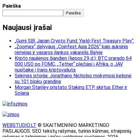
Paieška
Paieška
Naujausi įrašai
„Gumi SBI Japan Crypto Fund: Yield-First Treasury Play“.
„Zoomex“ dalyvaus „Coinfest Asia 2026“ kaip auksinis
rėmėjas ir vasaros įlankos vakarėlis Balyje
Kripto naujienos šiandien (liepos 29 d.): BTC prarado 64
000 USD po FOMC, „Tether“ plečiasi į Afriką, o JAV
nusitaikė į Irano kriptovaliutą
Sėkmės istorija: Jonathano Nicholso mokymosi kelionė
su 101 blokų grandine
Morgan Stanley pristato Staking ETP, skirtus Ether ir
Solana
WEBSTUDIO.LT
© SKAITMENINIO MARKETINGO
PASLAUGOS. SEO tekstų rašymas, turinio kūrimas, straipsnių
rašymas ir talpinimas į mūsų valdomas svetaines. 2026