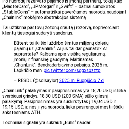
Po nuorodų rezervato pajamos iš įmonių partnerių, tokių kaip
„MasterCard“, „JPMorgan“ ir „Swift“ – dažnai sumokėtos
„StableCoins“ – automatiškai paverčiamos nuoroda, naudojant
„Chainlink“ mokėjimo abstrakcijos sistemą.
Tai užtikrina pastovų žetonų srautą į rezervą, nepriverčiant
klientų tiesiogiai sudaryti sandorius.
Būtent tai iki šiol uždirbo šimtus milijonų dolerių
pajamų už „Chainlink“. Ar jūs tai dar gaunate? Ar
suprantate? Kalbama apie visišką reguliarumą,
įmonių ir finansinę gaudymą. Maitinamas
„ChainLink“. Bendradarbiavimo pabaiga, 2025 m.
Lapkričio mėn.
pic.twitter.com/sggxsbzztp
– RESDL (@sdlsaylor)
2025 m. Rugpjūčio 7 d
„ChainLink“ palaikymas ir pasipriešinimas yra 18,70 USD, išlieka
svarbiausi grindys; 18,30 USD (200 SMA) siūlo gilesnį
palaikymą. Pasipriešinimas yra suskirstytas į 19,04 USD ir
19,15 USD, ir, nes ji yra nuoroda, lieka pasirengusi mesti iššūkį
ankstesniams ATH.
Techniniai signalai yra sukrauti „Bulls“ naudai: