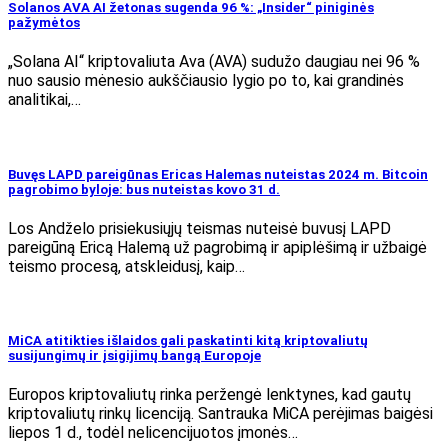
Solanos AVA AI žetonas sugenda 96 %: „Insider“ piniginės
pažymėtos
„Solana AI“ kriptovaliuta Ava (AVA) sudužo daugiau nei 96 %
nuo sausio mėnesio aukščiausio lygio po to, kai grandinės
analitikai,…
Buvęs LAPD pareigūnas Ericas Halemas nuteistas 2024 m. Bitcoin
pagrobimo byloje: bus nuteistas kovo 31 d.
Los Andželo prisiekusiųjų teismas nuteisė buvusį LAPD
pareigūną Ericą Halemą už pagrobimą ir apiplėšimą ir užbaigė
teismo procesą, atskleidusį, kaip…
MiCA atitikties išlaidos gali paskatinti kitą kriptovaliutų
susijungimų ir įsigijimų bangą Europoje
Europos kriptovaliutų rinka peržengė lenktynes, kad gautų
kriptovaliutų rinkų licenciją. Santrauka MiCA perėjimas baigėsi
liepos 1 d., todėl nelicencijuotos įmonės…