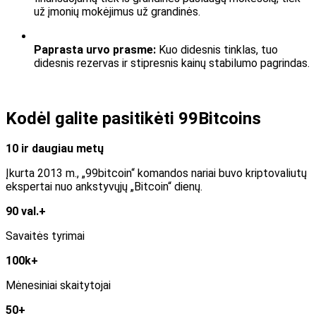
už įmonių mokėjimus už grandinės.
Paprasta urvo prasme:
Kuo didesnis tinklas, tuo
didesnis rezervas ir stipresnis kainų stabilumo pagrindas.
Kodėl galite pasitikėti 99Bitcoins
10 ir daugiau metų
Įkurta 2013 m., „99bitcoin“ komandos nariai buvo kriptovaliutų
ekspertai nuo ankstyvųjų „Bitcoin“ dienų.
90 val.+
Savaitės tyrimai
100k+
Mėnesiniai skaitytojai
50+