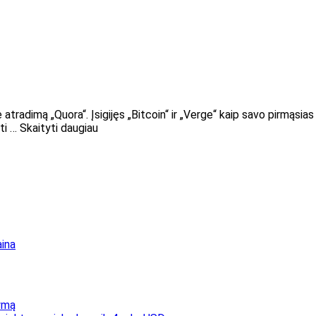
tradimą „Quora“. Įsigijęs „Bitcoin“ ir „Verge“ kaip savo pirmąsias 
ti … Skaityti daugiau
aina
ymą