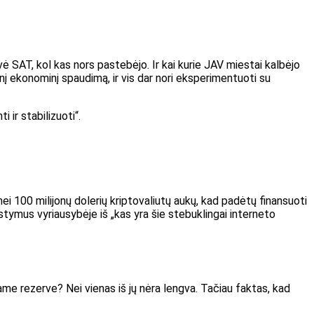
ovė SAT, kol kas nors pastebėjo. Ir kai kurie JAV miestai kalbėjo
ulinį ekonominį spaudimą, ir vis dar nori eksperimentuoti su
i ir stabilizuoti“.
 nei 100 milijonų dolerių kriptovaliutų aukų, kad padėtų finansuoti
stymus vyriausybėje iš „kas yra šie stebuklingai interneto
ame rezerve? Nei vienas iš jų nėra lengva. Tačiau faktas, kad