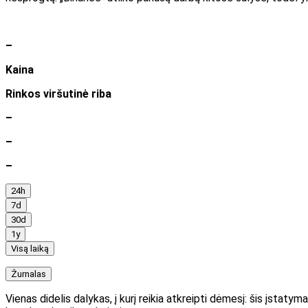
–
Kaina
Rinkos viršutinė riba
–
–
–
24h
7d
30d
1y
Visą laiką
Žurnalas
Vienas didelis dalykas, į kurį reikia atkreipti dėmesį: šis įstatym