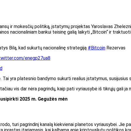
inansų ir mokesčių politiką, įstatymų projektas Yaroslavas Zhelezn
s nacionaliniam bankui teisinę galią laikyti „Bitcoin“ ir traktuoti j
atys Bilą, kad sukurtų nacionalinę strategiją
#Bitcoin
Rezervas
.twitter.com/enegp27ua8
 d
e.
Tai yra platesnio bandymo sukurti realius įstatymus, susijusius 
ačiau vis dar nėra pagrindų, kaip pati vyriausybė iš tikrųjų gali ja 
 nusipirkti 2025 m. Gegužės mėn
rodo, turi pagrindinį kanalą kiekvienai planetos vyriausybei. Jie pa
 įprastas įtariamasis, kai kalbama apie kriptovaliutų politikos kon