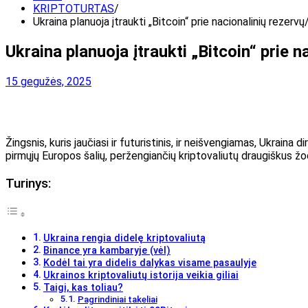
KRIPTOTURTAS
Ukraina planuoja įtraukti „Bitcoin“ prie nacionalinių rezervų
Ukraina planuoja įtraukti „Bitcoin“ prie n
15 gegužės, 2025
Žingsnis, kuris jaučiasi ir futuristinis, ir neišvengiamas, Ukraina di
pirmųjų Europos šalių, peržengiančių kriptovaliutų draugiškus žodž
Turinys:
Ukraina rengia didelę kriptovaliutą
Binance yra kambaryje (vėl)
Kodėl tai yra didelis dalykas visame pasaulyje
Ukrainos kriptovaliutų istorija veikia giliai
Taigi, kas toliau?
Pagrindiniai takeliai