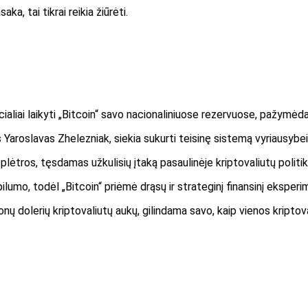
ka, tai tikrai reikia žiūrėti.
icialiai laikyti „Bitcoin“ savo nacionaliniuose rezervuose, pažymė
aroslavas Zhelezniak, siekia sukurti teisinę sistemą vyriausybei v
ėtros, tęsdamas užkulisių įtaką pasaulinėje kriptovaliutų politik
lumo, todėl „Bitcoin“ priėmė drąsų ir strateginį finansinį eksperi
onų dolerių kriptovaliutų aukų, gilindama savo, kaip vienos kriptov