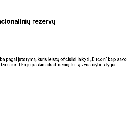
acionalinių rezervų
rba pagal įstatymą, kuris leistų oficialiai laikyti „Bitcoin“ kaip savo n
ius ir iš tikrųjų paskirs skaitmeninį turtą vyriausybės lygiu.