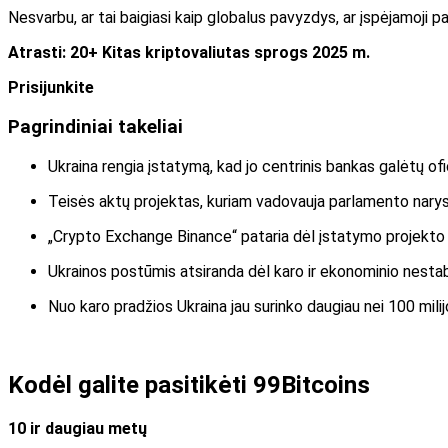
Nesvarbu, ar tai baigiasi kaip globalus pavyzdys, ar įspėjamoji pasa
Atrasti:
20+ Kitas kriptovaliutas sprogs 2025 m.
Prisijunkite
Pagrindiniai takeliai
Ukraina rengia įstatymą, kad jo centrinis bankas galėtų of
Teisės aktų projektas, kuriam vadovauja parlamento narys Y
„Crypto Exchange Binance“ pataria dėl įstatymo projekto pl
Ukrainos postūmis atsiranda dėl karo ir ekonominio nestabi
Nuo karo pradžios Ukraina jau surinko daugiau nei 100 milij
Kodėl galite pasitikėti 99Bitcoins
10 ir daugiau metų