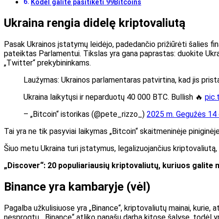
Kodėl galite pasitikėti 99Bitcoins
Ukraina rengia didelę kriptovaliutą
Pasak Ukrainos įstatymų leidėjo, padedančio prižiūrėti šalies f
pateiktas Parlamentui. Tikslas yra gana paprastas: duokite Ukraino
„Twitter“ prekybininkams.
Laužymas: Ukrainos parlamentaras patvirtina, kad jis prist
Ukraina laikytųsi ir neparduotų 40 000 BTC. Bullish 🔥
pic
– „Bitcoin“ istorikas (@pete_rizzo_)
2025 m. Gegužės 14
Tai yra ne tik pasyviai laikymas „Bitcoin“ skaitmeninėje piniginėj
Šiuo metu Ukraina turi įstatymus, legalizuojančius kriptovaliutą, t
„Discover“: 20 populiariausių kriptovaliutų, kuriuos galite
Binance yra kambaryje (vėl)
Pagalba užkulisiuose yra „Binance“, kriptovaliutų mainai, kurie, at
nesprogtų. „Binance“ atliko panašų darbą kitose šalyse, todėl yra