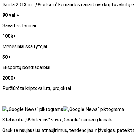
Įkurta 2013 m., „99bitcoin“ komandos nariai buvo kriptovaliutų e
90 val.+
Savaitės tyrimai
100k+
Mėnesiniai skaitytojai
50+
Ekspertų bendradarbiai
2000+
Peržiūrėta kriptovaliutų projektai
Stebėkite „99bitcoins“ savo „Google“ naujienų kanale
Gaukite naujausius atnaujinimus, tendencijas ir įžvalgas, pateikt