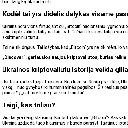
bus daug ką tik suderinti.
Kodėl tai yra didelis dalykas visame pas
Ukraina nėra viena flirtuojant su „Bitcoin“ nacionaliniu lygmeni
apie kriptovaliutų laikymą
taip pat
. Tačiau Ukrainos laikas yra un
skaitmeniniu turtu.
Tai ne tik drąsus. Tai lažybas, kad „Bitcoin“ yra ne tik mėnulio vai
„Discover“: geriausios naujos kriptovaliutos, kurias reikia 
Ukrainos kriptovaliutų istorija veikia gilia
Jei tai atrodo staiga, taip nėra. Nuo karo su Rusija prasidėjo, Uk
viską – nuo gynybos iki humanitarinės pagalbos. Šis realaus pasa
pinigai?“ į „gal turėtume į tai žiūrėti rimtai“.
Taigi, kas toliau?
Vis dar yra daug klausimų. Kur būtų laikomas „Bitcoin“? Kas vald
Ukraina užduoda tuos klausimus ir bando parašyti faktinius įsta