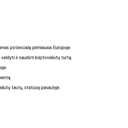
damas potencialą pirmiausia Europoje.
aldyti ir naudoti kriptovaliutų turtą.
oje.
mentą.
aliutų tautų, statusą pasaulyje.