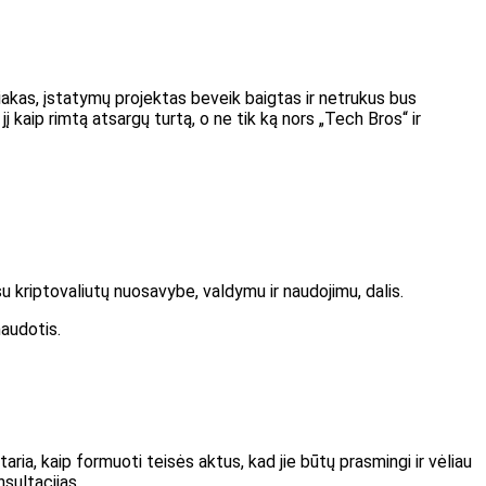
iakas, įstatymų projektas beveik baigtas ir netrukus bus
į kaip rimtą atsargų turtą, o ne tik ką nors „Tech Bros“ ir
su kriptovaliutų nuosavybe, valdymu ir naudojimu, dalis.
naudotis.
taria, kaip formuoti teisės aktus, kad jie būtų prasmingi ir vėliau
sultacijas.