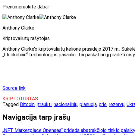
Prenumeruokite dabar
Anthony Clarke
Kriptovaliutų rašytojas
Anthony Clarke’o kriptovaliutų kelionė prasidėjo 2017 m., Sukėlė a
„blockchain“ technologijos pasauliu. Tai paskatino jį pradėti rašy
Source link
KRIPTOTURTAS
Tagged
Bitcoin
,
įtraukti
,
nacionalinių
,
planuoja
,
prie
,
rezervų
,
Ukr
Navigacija tarp įrašų
„NFT Marketplace Opensea“ prideda abstrakčiojo tinklo palaik