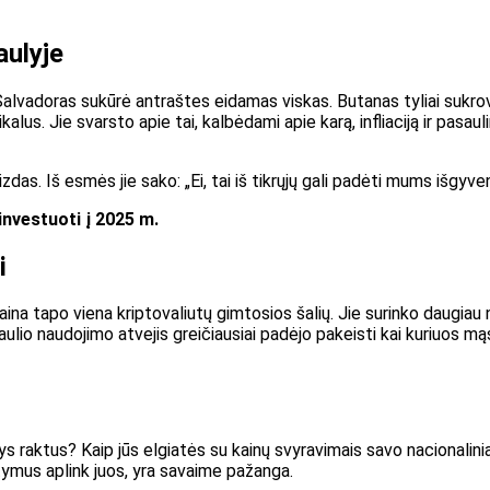
aulyje
u. Salvadoras sukūrė antraštes eidamas
viskas
. Butanas tyliai sukr
ikalus. Jie svarsto apie tai, kalbėdami apie karą, infliaciją ir pasa
zdas. Iš esmės jie sako: „Ei, tai iš tikrųjų gali padėti mums išgyvent
investuoti į 2025 m.
i
raina tapo viena kriptovaliutų gimtosios šalių. Jie surinko daugiau
ulio naudojimo atvejis greičiausiai padėjo pakeisti kai kuriuos mą
ys raktus? Kaip jūs elgiatės su kainų svyravimais savo nacionalini
tymus aplink juos, yra savaime pažanga.