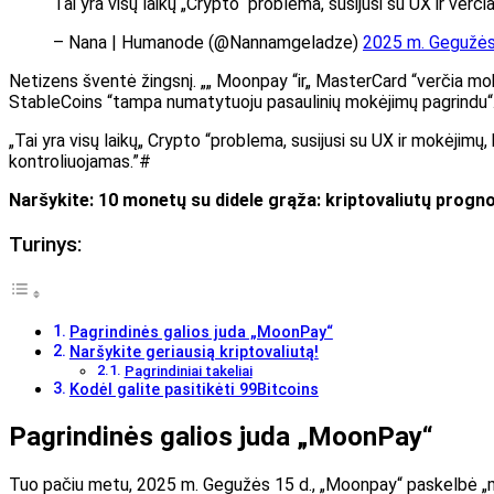
Tai yra visų laikų „Crypto“ problema, susijusi su UX ir ver
– Nana | Humanode (@Nannamgeladze)
2025 m. Gegužės
Netizens šventė žingsnį. „„ Moonpay “ir„ MasterCard “verčia mokė
StableCoins “tampa numatytuoju pasaulinių mokėjimų pagrindu“
„Tai yra visų laikų„ Crypto “problema, susijusi su UX ir mokėjimų
kontroliuojamas.”#
Naršykite:
10 monetų su didele grąža: kriptovaliutų progn
Turinys:
Pagrindinės galios juda „MoonPay“
Naršykite geriausią kriptovaliutą!
Pagrindiniai takeliai
Kodėl galite pasitikėti 99Bitcoins
Pagrindinės galios juda „MoonPay“
Tuo pačiu metu, 2025 m. Gegužės 15 d., „Moonpay“ paskelbė „misi