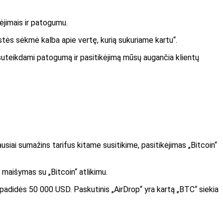
ėjimais ir patogumu.
tės sėkmė kalba apie vertę, kurią sukuriame kartu“.
e, suteikdami patogumą ir pasitikėjimą mūsų augančia klientų
usiai sumažins tarifus kitame susitikime, pasitikėjimas „Bitcoin“
s maišymas su „Bitcoin“ atlikimu.
adidės 50 000 USD. Paskutinis „AirDrop“ yra kartą „BTC“ siekia