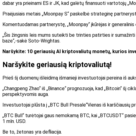
dabar yra prieinami ES ir JK, kad galėtų finansuoti vartotojų „M
Praėjusiais metais „Moonpay S“ paskelbė strateginę partnerystę
Komentuodamas partnerystę, „Moonpay“ įkūrėjas ir generalinis d
„Šis žingsnis leis mums suteikti be trinties patirties ir sumažin
baze“,-sakė Soto-Wrightas.
Naršykite:
10 geriausių AI kriptovaliutų monetų, kurios inv
Naršykite geriausią kriptovaliutą!
Prieš šį duomenų išleidimą išmanieji investuotojai pereina iš auks
„Changpeng Zhao“ iš „Binance“ prognozuoja, kad „Bitcoin“ šį ciklą
perspektyvomis auga.
Investuotojai plūsta į
„BTC Bull Presale“
Vienas iš karščiausių p
„BTC Bull“ turėtojai gaus nemokamą BTC, kai „BTCUSDT“ pasieks
1 mln. USD.
Be to, žetonas yra defliacija.