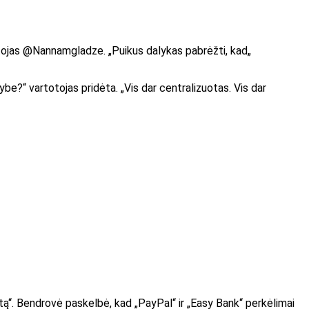
tojas
@Nannamgladze
. „Puikus dalykas pabrėžti, kad„
atybe?“ vartotojas
pridėta. „Vis dar centralizuotas. Vis dar
tą“. Bendrovė paskelbė, kad „PayPal“ ir „Easy Bank“ perkėlimai