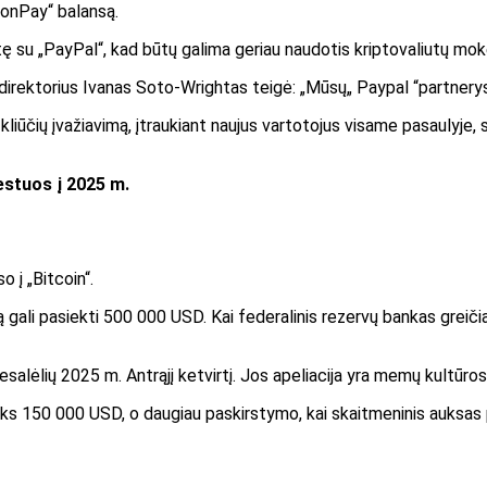
oonPay“ balansą.
 su „PayPal“, kad būtų galima geriau naudotis kriptovaliutų mok
irektorius Ivanas Soto-Wrightas teigė: „Mūsų„ Paypal “partnerys
ti kliūčių įvažiavimą, įtraukiant naujus vartotojus visame pasaulyj
estuos į 2025 m.
o į „Bitcoin“.
 gali pasiekti 500 000 USD. Kai federalinis rezervų bankas greičia
resalėlių 2025 m. Antrąjį ketvirtį. Jos apeliacija yra memų kultūro
 150 000 USD, o daugiau paskirstymo, kai skaitmeninis auksas p