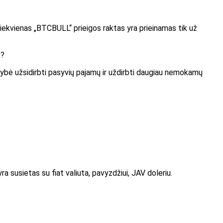
kiekvienas „BTCBULL“ prieigos raktas yra prieinamas tik už
mybė užsidirbti pasyvių pajamų ir uždirbti daugiau nemokamų
a susietas su fiat valiuta, pavyzdžiui, JAV doleriu.