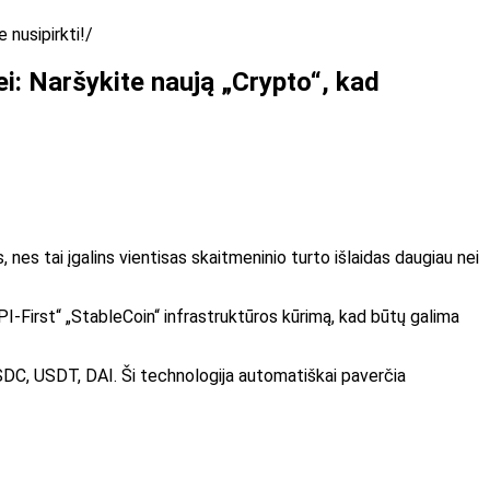
 nusipirkti!
i: Naršykite naują „Crypto“, kad
nes tai įgalins vientisas skaitmeninio turto išlaidas daugiau nei
I-First“ „StableCoin“ infrastruktūros kūrimą, kad būtų galima
C, USDT, DAI. Ši technologija automatiškai paverčia