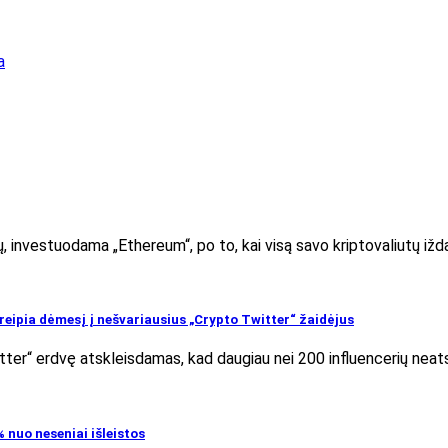
a
 investuodama „Ethereum“, po to, kai visą savo kriptovaliutų iž
reipia dėmesį į nešvariausius „Crypto Twitter“ žaidėjus
tter“ erdvę atskleisdamas, kad daugiau nei 200 influencerių nea
nuo neseniai išleistos