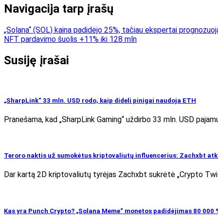
Navigacija tarp įrašų
„Solana“ (SOL) kaina padidėjo 25%, tačiau ekspertai prognozuoj
NFT pardavimo šuolis +11% iki 128 mln
Susiję įrašai
„SharpLink“ 33 mln. USD rodo, kaip dideli pinigai naudoja ETH
Pranešama, kad „SharpLink Gaming“ uždirbo 33 mln. USD pajamų,
Teroro naktis už sumokėtus kriptovaliutų influencerius: Zachxbt atk
Dar kartą 2D kriptovaliutų tyrėjas Zachxbt sukrėtė „Crypto Twi
Kas yra Punch Crypto? „Solana Meme“ monetos padidėjimas 80 000 % 