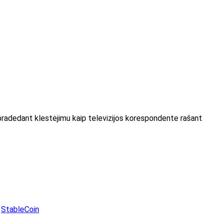
je-pradedant klestėjimu kaip televizijos korespondente rašant
,
StableCoin