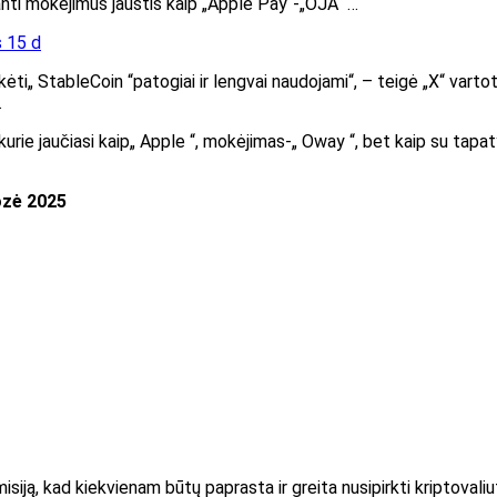
čianti mokėjimus jaustis kaip „Apple Pay“-„OJA“ …
 15 d
ti„ StableCoin “patogiai ir lengvai naudojami“, – teigė „X“ varto
.
, kurie jaučiasi kaip„ Apple “, mokėjimas-„ Oway “, bet kaip su tap
ozė 2025
ją, kad kiekvienam būtų paprasta ir greita nusipirkti kriptovaliu