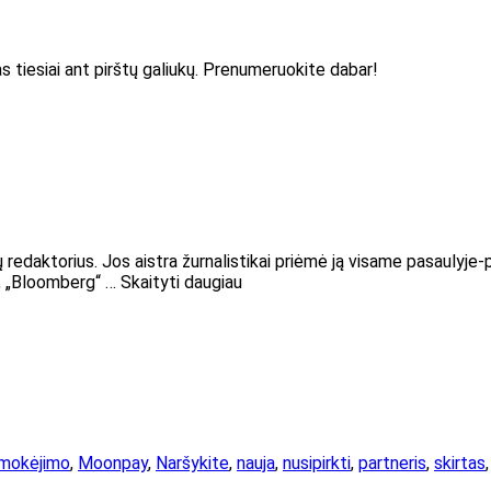
as tiesiai ant pirštų galiukų. Prenumeruokite dabar!
iutų redaktorius. Jos aistra žurnalistikai priėmė ją visame pasauly
“, „Bloomberg“ … Skaityti daugiau
mokėjimo
,
Moonpay
,
Naršykite
,
nauja
,
nusipirkti
,
partneris
,
skirtas