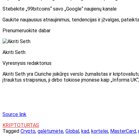
Stebėkite „99bitcoins“ savo „Google“ naujienų kanale
Gaukite naujausius atnaujinimus, tendencijas ir įžvalgas, pateikt
Prenumeruokite dabar
Akriti Seth
Vyresnysis redaktorius
Akriti Seth yra Ciuriche įsikūręs verslo žurnalistas ir kriptoval
įtrauktus straipsnius, ji dirbo tokiose įmonėse kaip „Informa UK
Source link
KRIPTOTURTAS
Tagged
Crypto
,
galėtumėte
,
Global
,
kad
,
kortelei
,
MasterCard
,