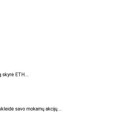
dą skyrė ETH.…
tskleidė savo mokamų akcijų.…