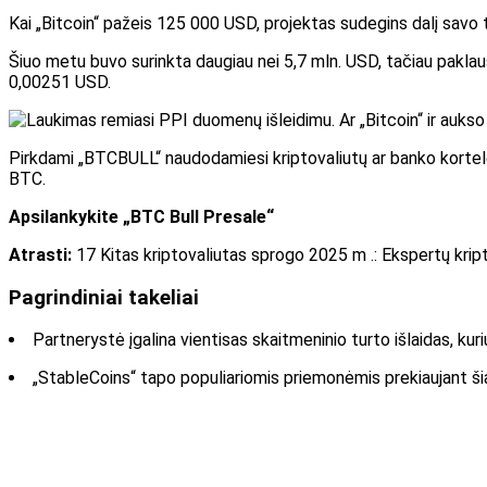
Kai „Bitcoin“ pažeis 125 000 USD, projektas sudegins dalį savo
Šiuo metu buvo surinkta daugiau nei 5,7 mln. USD, tačiau paklau
0,00251 USD.
Pirkdami „BTCBULL“ naudodamiesi kriptovaliutų ar banko kortelė
BTC.
Apsilankykite „BTC Bull Presale“
Atrasti:
17 Kitas kriptovaliutas sprogo 2025 m .: Ekspertų kript
Pagrindiniai takeliai
Partnerystė įgalina vientisas skaitmeninio turto išlaidas, kur
„StableCoins“ tapo populiariomis priemonėmis prekiaujant šiais