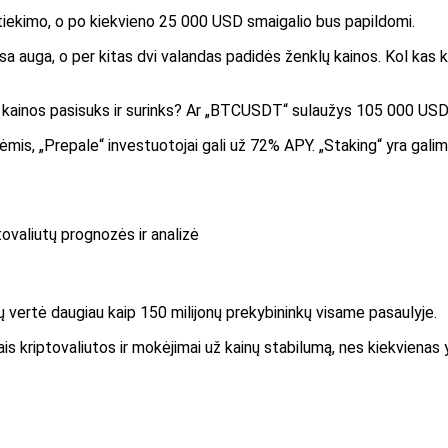
 tiekimo, o po kiekvieno 25 000 USD smaigalio bus papildomi.
sa auga, o per kitas dvi valandas padidės ženklų kainos. Kol kas 
mis, „Prepale“ investuotojai gali už 72% APY. „Staking“ yra gali
ovaliutų prognozės ir analizė
ių vertė daugiau kaip 150 milijonų prekybininkų visame pasaulyje.
 kriptovaliutos ir mokėjimai už kainų stabilumą, nes kiekvienas yr