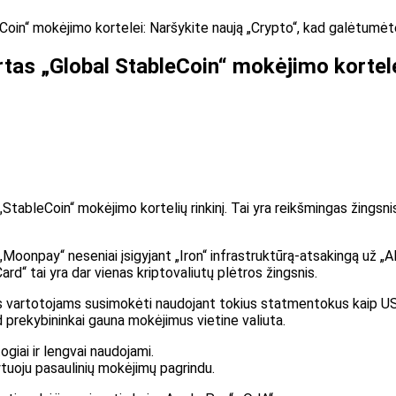
Coin“ mokėjimo kortelei: Naršykite naują „Crypto“, kad galėtumėte
tas „Global StableCoin“ mokėjimo kortele
bleCoin“ mokėjimo kortelių rinkinį. Tai yra reikšmingas žingsnis, 
onpay“ neseniai įsigyjant „Iron“ infrastruktūrą-atsakingą už „AP
rd“ tai yra dar vienas kriptovaliutų plėtros žingsnis.
 vartotojams susimokėti naudojant tokius statmentokus kaip USD
ad prekybininkai gauna mokėjimus vietine valiuta.
giai ir lengvai naudojami.
tuoju pasaulinių mokėjimų pagrindu.