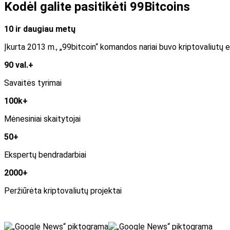
Kodėl galite pasitikėti 99Bitcoins
10 ir daugiau metų
Įkurta 2013 m., „99bitcoin“ komandos nariai buvo kriptovaliutų e
90 val.+
Savaitės tyrimai
100k+
Mėnesiniai skaitytojai
50+
Ekspertų bendradarbiai
2000+
Peržiūrėta kriptovaliutų projektai