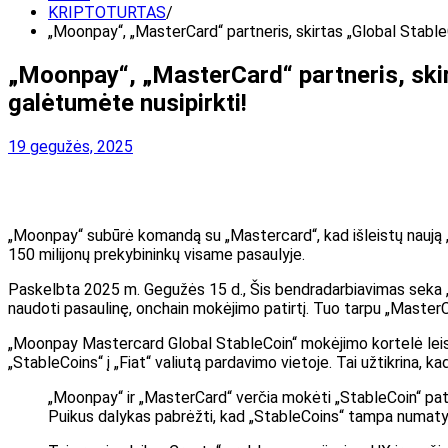
KRIPTOTURTAS
„Moonpay“, „MasterCard“ partneris, skirtas „Global Stable
„Moonpay“, „MasterCard“ partneris, skir
galėtumėte nusipirkti!
19 gegužės, 2025
„Moonpay“ subūrė komandą su „Mastercard“, kad išleistų naują „Sta
150 milijonų prekybininkų visame pasaulyje.
Paskelbta 2025 m. Gegužės 15 d., Šis bendradarbiavimas seka „Mo
naudoti pasaulinę, onchain mokėjimo patirtį. Tuo tarpu „MasterCa
„Moonpay Mastercard Global StableCoin“ mokėjimo kortelė leis
„StableCoins“ į „Fiat“ valiutą pardavimo vietoje. Tai užtikrina, k
„Moonpay“ ir „MasterCard“ verčia mokėti „StableCoin“ pato
Puikus dalykas pabrėžti, kad „StableCoins“ tampa numaty