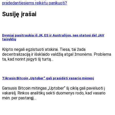
pradedantiesiems reikėtų panikuoti?
Susiję įrašai
Dvyniai pasitraukia iš JK, ES ir Australijos, nes statosi dėl JAV
taisyklių
Kripto negali egzistuoti atskirai. Tiesa, tai žada
decentralizaciją ir išsklaido valdžią atgal žmonėms. Problema
ta, kad norint įsigyti šį turtą…
Tikrasis Bitcoin „Uptober“ gali prasidėti vasario mėnesį
Garsusis Bitcoin mitingas „Uptober“ šį ciklą gali pavėluoti į
vakarėlį. Rinkos analitikų sekti duomenys rodo, kad vasario
mėn. per pastarąjį…