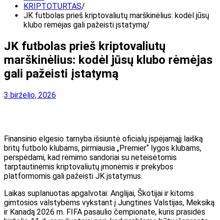
KRIPTOTURTAS
JK futbolas prieš kriptovaliutų marškinėlius: kodėl jūsų
klubo rėmėjas gali pažeisti įstatymą
JK futbolas prieš kriptovaliutų
marškinėlius: kodėl jūsų klubo rėmėjas
gali pažeisti įstatymą
3 birželio, 2026
Finansinio elgesio tarnyba išsiuntė oficialų įspėjamąjį laišką
britų futbolo klubams, pirmiausia „Premier“ lygos klubams,
perspėdami, kad rėmimo sandoriai su neteisėtomis
tarptautinėmis kriptovaliutų įmonėmis ir prekybos
platformomis gali pažeisti JK įstatymus.
Laikas suplanuotas apgalvotai: Anglijai, Škotijai ir kitoms
gimtosios valstybėms vykstant į Jungtines Valstijas, Meksiką
ir Kanadą 2026 m. FIFA pasaulio čempionate, kuris prasidės