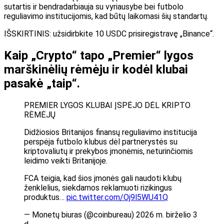
sutartis ir bendradarbiauja su vyriausybe bei futbolo
reguliavimo institucijomis, kad būtų laikomasi šių standartų.
IŠSKIRTINIS: užsidirbkite 10 USDC prisiregistravę „Binance“.
Kaip „Crypto“ tapo „Premier“ lygos
marškinėlių rėmėju ir kodėl klubai
pasakė „taip“.
PREMIER LYGOS KLUBAI ĮSPĖJO DĖL KRIPTO
RĖMĖJŲ
Didžiosios Britanijos finansų reguliavimo institucija
perspėja futbolo klubus dėl partnerystės su
kriptovaliutų ir prekybos įmonėmis, neturinčiomis
leidimo veikti Britanijoje.
FCA teigia, kad šios įmonės gali naudoti klubų
ženklelius, siekdamos reklamuoti rizikingus
produktus…
pic.twitter.com/Oj9l5WU41Q
— Monetų biuras (@coinbureau) 2026 m. birželio 3