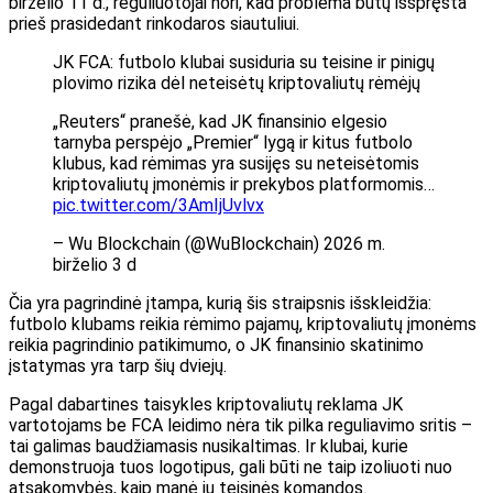
birželio 11 d., reguliuotojai nori, kad problema būtų išspręsta
prieš prasidedant rinkodaros siautuliui.
JK FCA: futbolo klubai susiduria su teisine ir pinigų
plovimo rizika dėl neteisėtų kriptovaliutų rėmėjų
„Reuters“ pranešė, kad JK finansinio elgesio
tarnyba perspėjo „Premier“ lygą ir kitus futbolo
klubus, kad rėmimas yra susijęs su neteisėtomis
kriptovaliutų įmonėmis ir prekybos platformomis…
pic.twitter.com/3AmIjUvlvx
– Wu Blockchain (@WuBlockchain) 2026 m.
birželio 3 d
Čia yra pagrindinė įtampa, kurią šis straipsnis išskleidžia:
futbolo klubams reikia rėmimo pajamų, kriptovaliutų įmonėms
reikia pagrindinio patikimumo, o JK finansinio skatinimo
įstatymas yra tarp šių dviejų.
Pagal dabartines taisykles kriptovaliutų reklama JK
vartotojams be FCA leidimo nėra tik pilka reguliavimo sritis –
tai galimas baudžiamasis nusikaltimas. Ir klubai, kurie
demonstruoja tuos logotipus, gali būti ne taip izoliuoti nuo
atsakomybės, kaip manė jų teisinės komandos.