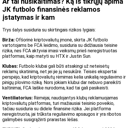
Ar tai nusikaltimas? Ką iš tikrųjų apima
JK futbolo finansinės reklamos
įstatymas ir kam
Trys šalys susiduria su skirtingais rizikos lygiais:
Birža:
Ofšorinė kriptovaliutų įmonė, skirta JK futbolo
vartotojams be FCA leidimo, susiduria su didžiausia teisine
rizika, nes FCA aktyviai imasi veiksmų prieš neregistruotas
platformas, kaip matyti su HTX ir Justin Sun.
Klubas:
Futbolo klubai gali būti atsakingi už neteisėtų
reklamų skatinimą, net jei jie jų nesukūrė. Teisės ekspertai
perspėjo, kad kriptovaliutų rėmimas kelia unikalią reguliavimo ir
pinigų plovimo riziką. Nors jokiam klubui dar nebuvo pareikšti
kaltinimai, FCA laiške nurodoma, kad tai gali pasikeisti.
Ventiliatorius:
Rėmėjai, naudojantys klubų reklamuojamas
kriptovaliutų platformas, turi mažiausiai teisinio poveikio,
tačiau susiduria su didele finansine rizika. Jei platforma
neregistruota, jai trūksta reguliavimo apsaugos ir yra ribotos
galimybės susigrąžinti prarastas lėšas.