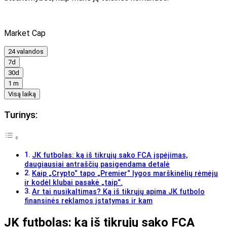
Market Cap
24 valandos
7d
30d
1 m
Visą laiką
Turinys:
JK futbolas: ką iš tikrųjų sako FCA įspėjimas,
daugiausiai antraščių pasigendama detalė
Kaip „Crypto“ tapo „Premier“ lygos marškinėlių rėmėju
ir kodėl klubai pasakė „taip“.
Ar tai nusikaltimas? Ką iš tikrųjų apima JK futbolo
finansinės reklamos įstatymas ir kam
JK futbolas: ką iš tikrųjų sako FCA