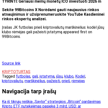
TYRINTI: Geriausi memų monetų ICO investuoti 2026 m
Sekite 99Bitcoins
X
Norėdami gauti naujausius rinkos
atnaujinimus ir užsiprenumeruokite
YouTube
Kasdieninei
rinkos ekspertų analizei.
Įrašas JK futbolas prieš kriptovaliutų marškinėlius: kodėl jūsų
klubo rėmėjas gali pažeisti įstatymą appeared first on
99Bitcoins.
Source link
KRIPTOTURTAS
Tagged
futbolas
,
gali
,
įstatymą
,
jūsų
,
klubo
,
Kodėl
,
kriptovaliutų
,
marškinėlius
,
pažeisti
,
prieš
,
rėmėjas
Navigacija tarp įrašų
Ką iš tikrųjų reiškia „Saylor“ strategijos „Bitcoin“ pardavimas
Kripto ETF nutekėjimas pasiekė 3 mlrd. USD: ar