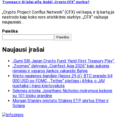
Trumpas ir Xi lašai alfa: Kodėl „Crypto CFX“ siurbia?
„Crypto Project Conflux Network“ (CFX) vėl kepa, ir šį kartą jis
neatrodo kaip koks nors atsitiktinis siurblys. „CFX“ važiuoja
naujausiais…
Paieška
Paieška
Naujausi įrašai
„Gumi SBI Japan Crypto Fund: Yield-First Treasury Play“.
„Zoomex“ dalyvaus „Coinfest Asia 2026“ kaip auksinis
rėmėjas ir vasaros įlankos vakarėlis Balyje
Kripto naujienos šiandien (liepos 29 d.): BTC prarado 64
000 USD po FOMC, „Tether“ plečiasi į Afriką, o JAV
nusitaikė į Irano kriptovaliutą
Sėkmės istorija: Jonathano Nicholso mokymosi kelionė
su 101 blokų grandine
Morgan Stanley pristato Staking ETP, skirtus Ether ir
Solana