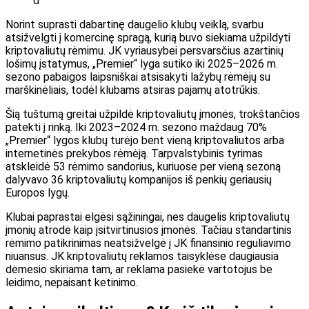
d
Norint suprasti dabartinę daugelio klubų veiklą, svarbu
atsižvelgti į komercinę spragą, kurią buvo siekiama užpildyti
kriptovaliutų rėmimu. JK vyriausybei persvarsčius azartinių
lošimų įstatymus, „Premier“ lyga sutiko iki 2025–2026 m.
sezono pabaigos laipsniškai atsisakyti lažybų rėmėjų su
marškinėliais, todėl klubams atsiras pajamų atotrūkis.
Šią tuštumą greitai užpildė kriptovaliutų įmonės, trokštančios
patekti į rinką. Iki 2023–2024 m. sezono maždaug 70%
„Premier“ lygos klubų turėjo bent vieną kriptovaliutos arba
internetinės prekybos rėmėją. Tarpvalstybinis tyrimas
atskleidė 53 rėmimo sandorius, kuriuose per vieną sezoną
dalyvavo 36 kriptovaliutų kompanijos iš penkių geriausių
Europos lygų.
Klubai paprastai elgėsi sąžiningai, nes daugelis kriptovaliutų
įmonių atrodė kaip įsitvirtinusios įmonės. Tačiau standartinis
rėmimo patikrinimas neatsižvelgė į JK finansinio reguliavimo
niuansus. JK kriptovaliutų reklamos taisyklėse daugiausia
dėmesio skiriama tam, ar reklama pasiekė vartotojus be
leidimo, nepaisant ketinimo.