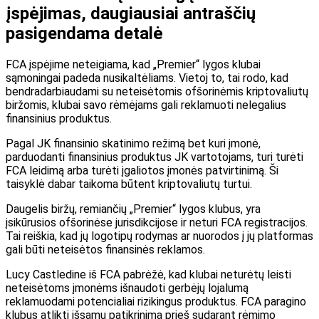
įspėjimas, daugiausiai antraščių
pasigendama detalė
FCA įspėjime neteigiama, kad „Premier“ lygos klubai
sąmoningai padeda nusikaltėliams. Vietoj to, tai rodo, kad
bendradarbiaudami su neteisėtomis ofšorinėmis kriptovaliutų
biržomis, klubai savo rėmėjams gali reklamuoti nelegalius
finansinius produktus.
Pagal JK finansinio skatinimo režimą bet kuri įmonė,
parduodanti finansinius produktus JK vartotojams, turi turėti
FCA leidimą arba turėti įgaliotos įmonės patvirtinimą. Ši
taisyklė dabar taikoma būtent kriptovaliutų turtui.
Daugelis biržų, remiančių „Premier“ lygos klubus, yra
įsikūrusios ofšorinėse jurisdikcijose ir neturi FCA registracijos.
Tai reiškia, kad jų logotipų rodymas ar nuorodos į jų platformas
gali būti neteisėtos finansinės reklamos.
Lucy Castledine iš FCA pabrėžė, kad klubai neturėtų leisti
neteisėtoms įmonėms išnaudoti gerbėjų lojalumą
reklamuodami potencialiai rizikingus produktus. FCA paragino
klubus atlikti išsamų patikrinimą prieš sudarant rėmimo