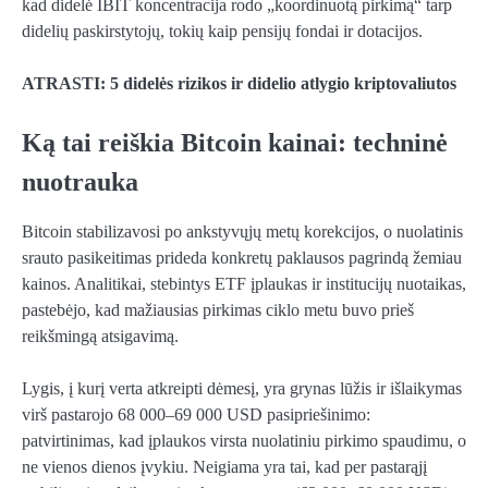
kad didelė IBIT koncentracija rodo „koordinuotą pirkimą“ tarp
didelių paskirstytojų, tokių kaip pensijų fondai ir dotacijos.
ATRASTI: 5 didelės rizikos ir didelio atlygio kriptovaliutos
Ką tai reiškia Bitcoin kainai: techninė
nuotrauka
Bitcoin stabilizavosi po ankstyvųjų metų korekcijos, o nuolatinis
srauto pasikeitimas prideda konkretų paklausos pagrindą žemiau
kainos. Analitikai, stebintys ETF įplaukas ir institucijų nuotaikas,
pastebėjo, kad mažiausias pirkimas ciklo metu buvo prieš
reikšmingą atsigavimą.
Lygis, į kurį verta atkreipti dėmesį, yra grynas lūžis ir išlaikymas
virš pastarojo 68 000–69 000 USD pasipriešinimo:
patvirtinimas, kad įplaukos virsta nuolatiniu pirkimo spaudimu, o
ne vienos dienos įvykiu. Neigiama yra tai, kad per pastarąjį