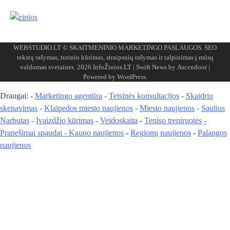
WEBSTUDIO.LT
© SKAITMENINIO MARKETINGO PASLAUGOS. SEO
tekstų rašymas, turinio kūrimas, straipsnių rašymas ir talpinimas į mūsų
valdomas svetaines. 2026
InfoŽinios.LT
| Swift News by
Ascendoor
|
Powered by
WordPress
.
Draugai: -
Marketingo agentūra
-
Teisinės konsultacijos
-
Skaidrių
skenavimas
-
Klaipedos miesto naujienos
-
Miesto naujienos
-
Saulius
Narbutas
-
Įvaizdžio kūrimas
-
Veidoskaita
-
Teniso treniruotės
-
Pranešimai spaudai -
Kauno naujienos
-
Regionų naujienos
-
Palangos
naujienos