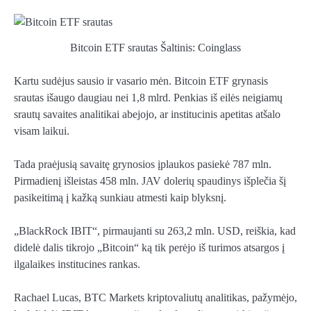
Bitcoin ETF srautas Šaltinis: Coinglass
Kartu sudėjus sausio ir vasario mėn. Bitcoin ETF grynasis
srautas išaugo daugiau nei 1,8 mlrd. Penkias iš eilės neigiamų
srautų savaites analitikai abejojo, ar institucinis apetitas atšalo
visam laikui.
Tada praėjusią savaitę grynosios įplaukos pasiekė 787 mln.
Pirmadienį išleistas 458 mln. JAV dolerių spaudinys išplečia šį
pasikeitimą į kažką sunkiau atmesti kaip blyksnį.
„BlackRock IBIT“, pirmaujanti su 263,2 mln. USD, reiškia, kad
didelė dalis tikrojo „Bitcoin“ ką tik perėjo iš turimos atsargos į
ilgalaikes institucines rankas.
Rachael Lucas, BTC Markets kriptovaliutų analitikas, pažymėjo,