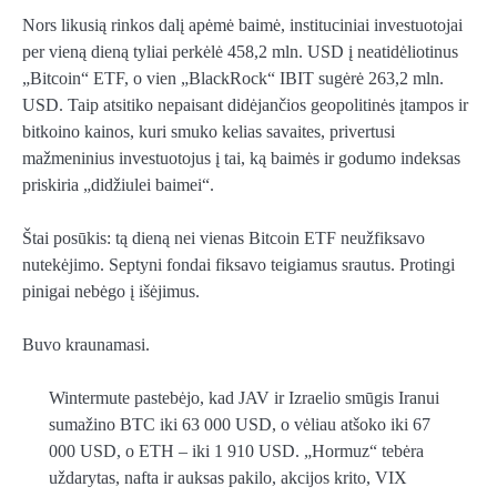
Nors likusią rinkos dalį apėmė baimė, instituciniai investuotojai
per vieną dieną tyliai perkėlė 458,2 mln. USD į neatidėliotinus
„Bitcoin“ ETF, o vien „BlackRock“ IBIT sugėrė 263,2 mln.
USD. Taip atsitiko nepaisant didėjančios geopolitinės įtampos ir
bitkoino kainos, kuri smuko kelias savaites, privertusi
mažmeninius investuotojus į tai, ką baimės ir godumo indeksas
priskiria „didžiulei baimei“.
Štai posūkis: tą dieną nei vienas Bitcoin ETF neužfiksavo
nutekėjimo. Septyni fondai fiksavo teigiamus srautus. Protingi
pinigai nebėgo į išėjimus.
Buvo kraunamasi.
Wintermute pastebėjo, kad JAV ir Izraelio smūgis Iranui
sumažino BTC iki 63 000 USD, o vėliau atšoko iki 67
000 USD, o ETH – iki 1 910 USD. „Hormuz“ tebėra
uždarytas, nafta ir auksas pakilo, akcijos krito, VIX