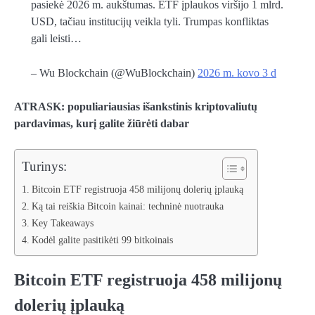
pasiekė 2026 m. aukštumas. ETF įplaukos viršijo 1 mlrd.
USD, tačiau institucijų veikla tyli. Trumpas konfliktas
gali leisti…
– Wu Blockchain (@WuBlockchain)
2026 m. kovo 3 d
ATRASK: populiariausias išankstinis kriptovaliutų
pardavimas, kurį galite žiūrėti dabar
Turinys:
Bitcoin ETF registruoja 458 milijonų dolerių įplauką
Ką tai reiškia Bitcoin kainai: techninė nuotrauka
Key Takeaways
Kodėl galite pasitikėti 99 bitkoinais
Bitcoin ETF registruoja 458 milijonų
dolerių įplauką