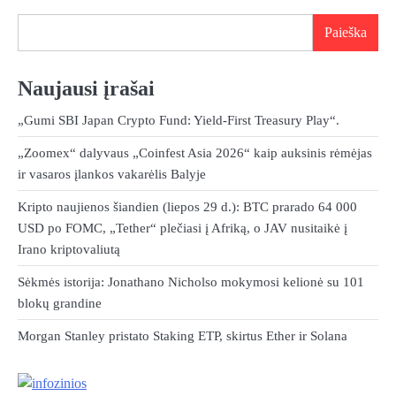
Paieška
Naujausi įrašai
„Gumi SBI Japan Crypto Fund: Yield-First Treasury Play“.
„Zoomex“ dalyvaus „Coinfest Asia 2026“ kaip auksinis rėmėjas
ir vasaros įlankos vakarėlis Balyje
Kripto naujienos šiandien (liepos 29 d.): BTC prarado 64 000
USD po FOMC, „Tether“ plečiasi į Afriką, o JAV nusitaikė į
Irano kriptovaliutą
Sėkmės istorija: Jonathano Nicholso mokymosi kelionė su 101
blokų grandine
Morgan Stanley pristato Staking ETP, skirtus Ether ir Solana