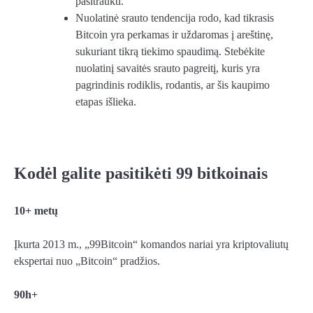
pasitraukti.
Nuolatinė srauto tendencija rodo, kad tikrasis
Bitcoin yra perkamas ir uždaromas į areštinę,
sukuriant tikrą tiekimo spaudimą. Stebėkite
nuolatinį savaitės srauto pagreitį, kuris yra
pagrindinis rodiklis, rodantis, ar šis kaupimo
etapas išlieka.
Kodėl galite pasitikėti 99 bitkoinais
10+ metų
Įkurta 2013 m., „99Bitcoin“ komandos nariai yra kriptovaliutų
ekspertai nuo „Bitcoin“ pradžios.
90h+