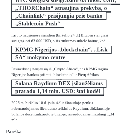
BTC stengiasi susigrąžinti 63 tūkst. USD,
„THORChain“ atnaujina prekybą, o
„Chainlink“ prisijungia prie banko
„Stablecoin Push“
Kripto naujienose šiandien (birželio 24 d.) Bitcoin stengiasi
susigrąžinti 63 000 USD, o šis trūkumas sukėlė baimę, kad
artimiausiu metu…
KPMG Nigerijos „blockchain“, „Lisk
SA“ mokymo centre
Pasinerkite į naujausią iš „Crypto Africa“, nes KPMG ragina
Nigerijos bankus priimti „blockchain“ ir Pietų Afrikos
kriptovaliutų teikėjus nuo 2025…
Solana Raydium DEX įsilaužėliams
prarado 1,34 mln. USD: štai kodėl
2026 m. birželio 10 d. įsilaužėlis išnaudojo penkis
nebenaudojamus likvidumo telkinius Raydium, didžiausioje
Solanos decentralizuotoje biržoje, išnaudodamas maždaug 1,34
mln.…
Paieška