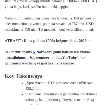
stabilizavimo laikotarpį sukurta parama (63 000–60 000 USD)
yra ta linija, kurią smėlio bulių reikia apginti.
Viena stiprių antplūdžių diena nėra tendencija. Bet penkios iš
eilės nutekėjimo savaitės, po to kassavaitiniai 787 mln. USD
atšaukimai ir 458 mln. Tai modelis, į kurį verta žiūrėti rimtai.
ATRASTI: Kitas galimas 1000x kriptovaliutas 2026 m
Sekite 99Bitcoins
X
Norėdami gauti naujausius rinkos
atnaujinimus, užsiprenumeruokite „YouTube“, kad
gautumėte kasdienę ekspertų rinkos analizę.
Key Takeaways
„Spot Bitcoin“ ETF per vieną dieną užfiksavo
458,2 mln.
Instituciniai investuotojai geopolitinį nestabilumą
traktuoja kaip pirkimo galimybę, o ne priežastį