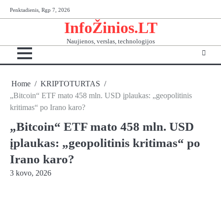
Skip
Penktadienis, Rgp 7, 2026
to
InfoŽinios.LT
content
Naujienos, verslas, technologijos
Home
KRIPTOTURTAS
„Bitcoin“ ETF mato 458 mln. USD įplaukas: „geopolitinis
kritimas“ po Irano karo?
„Bitcoin“ ETF mato 458 mln. USD
įplaukas: „geopolitinis kritimas“ po
Irano karo?
3 kovo, 2026