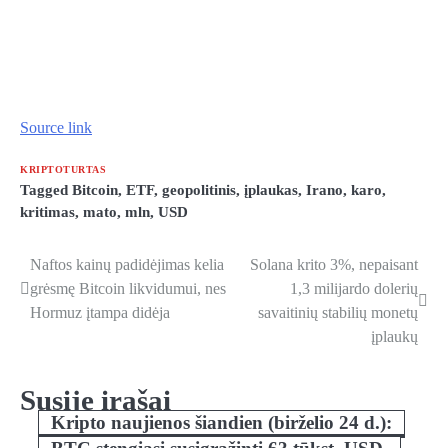
Source link
KRIPTOTURTAS
Tagged
Bitcoin
,
ETF
,
geopolitinis
,
įplaukas
,
Irano
,
karo
,
kritimas
,
mato
,
mln
,
USD
Naftos kainų padidėjimas kelia
Solana krito 3%, nepaisant
Navigacija
grėsmę Bitcoin likvidumui, nes
1,3 milijardo dolerių
tarp
Hormuz įtampa didėja
savaitinių stabilių monetų
įplaukų
įrašų
Susiję įrašai
Kripto naujienos šiandien (birželio 24 d.):