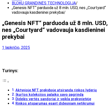
BLOKŲ GRANDINĖS TECHNOLOGIJA
„Genesis NFT“ parduoda už 8 mln. USD, nes „Courtyard“
vadovauja kasdieninei prekybai
„Genesis NFT“ parduoda už 8 mln. USD,
nes „Courtyard“ vadovauja kasdieninei
prekybai
1 lapkričio, 2025
Turinys:
Aktyvioje NFT prekyboje atsiranda rinkos lyderių
Įkurtos kolekcijos palaiko savo pagrindą
Didelės vertės sandoriai ir veikla prekyvietėje
Rinkos atsparumas esant didesniam netikrumui