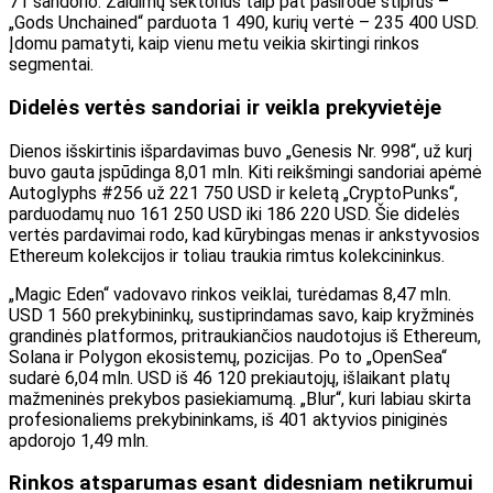
71 sandorio. Žaidimų sektorius taip pat pasirodė stiprus –
„Gods Unchained“ parduota 1 490, kurių vertė – 235 400 USD.
Įdomu pamatyti, kaip vienu metu veikia skirtingi rinkos
segmentai.
Didelės vertės sandoriai ir veikla prekyvietėje
Dienos išskirtinis išpardavimas buvo „Genesis Nr. 998“, už kurį
buvo gauta įspūdinga 8,01 mln. Kiti reikšmingi sandoriai apėmė
Autoglyphs #256 už 221 750 USD ir keletą „CryptoPunks“,
parduodamų nuo 161 250 USD iki 186 220 USD. Šie didelės
vertės pardavimai rodo, kad kūrybingas menas ir ankstyvosios
Ethereum kolekcijos ir toliau traukia rimtus kolekcininkus.
„Magic Eden“ vadovavo rinkos veiklai, turėdamas 8,47 mln.
USD 1 560 prekybininkų, sustiprindamas savo, kaip kryžminės
grandinės platformos, pritraukiančios naudotojus iš Ethereum,
Solana ir Polygon ekosistemų, pozicijas. Po to „OpenSea“
sudarė 6,04 mln. USD iš 46 120 prekiautojų, išlaikant platų
mažmeninės prekybos pasiekiamumą. „Blur“, kuri labiau skirta
profesionaliems prekybininkams, iš 401 aktyvios piniginės
apdorojo 1,49 mln.
Rinkos atsparumas esant didesniam netikrumui