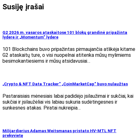
Susiję įrašai
G2 2026 m. vasaros ataskaitose 101 blokų grandinė pripažinta
lydere ir „Momentum“ lydere
101 Blockchains buvo pripažintas pirmaujančia atlikėja kitame
G2 ataskaitų ture, o visi nuopelnai atitenka mūsų mylimiems
besimokantiesiems ir mūsų atsidavusiai…
„Crypto & NFT Data Tracker“ „CoinMarketCap“ buvo nulaužtas
Pastaraisiais mėnesiais labai padidėjo įsilaužimai ir sukčiai, kai
sukčiai ir įsilaužėliai vis labiau sukuria sudėtingesnes ir
sunkesnes atakas. Piratai nukreipia…
Milijardierius Adamas Weitsmanas pristato HV-MTL NFT
prekyvietę