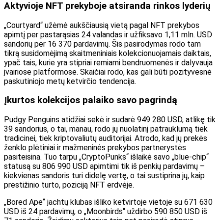
Aktyvioje NFT prekyboje atsiranda rinkos lyderių
„Courtyard“ užėmė aukščiausią vietą pagal NFT prekybos
apimtį per pastarąsias 24 valandas ir užfiksavo 1,11 mln. USD
sandorių per 16 370 pardavimų. Šis pasirodymas rodo tam
tikrą susidomėjimą skaitmeniniais kolekcionuojamais daiktais,
ypač tais, kurie yra stipriai remiami bendruomenės ir dalyvauja
įvairiose platformose. Skaičiai rodo, kas gali būti pozityvesnė
paskutiniojo metų ketvirčio tendencija.
Įkurtos kolekcijos palaiko savo pagrindą
Pudgy Penguins atidžiai sekė ir sudarė 949 280 USD, atlikę tik
39 sandorius, o tai, manau, rodo jų nuolatinį patrauklumą tiek
tradicinei, tiek kriptovaliutų auditorijai. Atrodo, kad jų prekės
ženklo plėtiniai ir mažmeninės prekybos partnerystės
pasiteisina. Tuo tarpu „CryptoPunks“ išlaikė savo „blue-chip“
statusą su 806 990 USD apimtimi tik iš penkių pardavimų –
kiekvienas sandoris turi didelę vertę, o tai sustiprina jų, kaip
prestižinio turto, poziciją NFT erdvėje.
„Bored Ape“ jachtų klubas išliko ketvirtoje vietoje su 671 630
USD iš 24 pardavimų, o „Moonbirds“ uždirbo 590 850 USD iš