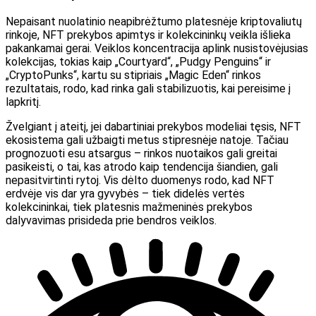
Nepaisant nuolatinio neapibrėžtumo platesnėje kriptovaliutų
rinkoje, NFT prekybos apimtys ir kolekcininkų veikla išlieka
pakankamai gerai. Veiklos koncentracija aplink nusistovėjusias
kolekcijas, tokias kaip „Courtyard“, „Pudgy Penguins“ ir
„CryptoPunks“, kartu su stipriais „Magic Eden“ rinkos
rezultatais, rodo, kad rinka gali stabilizuotis, kai pereisime į
lapkritį.
Žvelgiant į ateitį, jei dabartiniai prekybos modeliai tęsis, NFT
ekosistema gali užbaigti metus stipresnėje natoje. Tačiau
prognozuoti esu atsargus – rinkos nuotaikos gali greitai
pasikeisti, o tai, kas atrodo kaip tendencija šiandien, gali
nepasitvirtinti rytoj. Vis dėlto duomenys rodo, kad NFT
erdvėje vis dar yra gyvybės – tiek didelės vertės
kolekcininkai, tiek platesnis mažmeninės prekybos
dalyvavimas prisideda prie bendros veiklos.