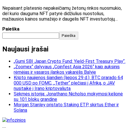
Nepaisant platesnio nepakeičiamų žetonų rinkos nuosmukio,
dėl kurio dauguma NFT patyrė didžiulius nuostolius,
mažiausios kainos sumažėjo ir daugelis NFT investuotojų…
Paieška
Paieška
Naujausi įrašai
„Gumi SBI Japan Crypto Fund: Yield-First Treasury Play“.
„Zoomex“ dalyvaus „Coinfest Asia 2026“ kaip auksinis
rėmėjas ir vasaros įlankos vakarėlis Balyje
Kripto naujienos šiandien (liepos 29 d.): BTC prarado 64
000 USD po FOMC, „Tether“ plečiasi į Afriką, o JAV
nusitaikė į Irano kriptovaliutą
Sėkmės istorija: Jonathano Nicholso mokymosi kelionė
su 101 blokų grandine
Morgan Stanley pristato Staking ETP, skirtus Ether ir
Solana