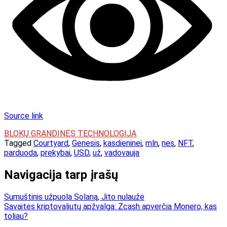
Source link
BLOKŲ GRANDINĖS TECHNOLOGIJA
Tagged
Courtyard
,
Genesis
,
kasdieninei
,
mln
,
nes
,
NFT
,
parduoda
,
prekybai
,
USD
,
už
,
vadovauja
Navigacija tarp įrašų
Sumuštinis užpuola Solaną, Jito nulaužė
Savaitės kriptovaliutų apžvalga: Zcash apverčia Monero, kas
toliau?