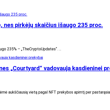
 nes pirkėjų skaičius išaugo 235 proc.
išaugo 235% – „TheCryptoUpdates“. …
nes „Courtyard“ vadovauja kasdieninei pr
žėmė aukščiausią vietą pagal NFT prekybos apimtį per pastarąsia