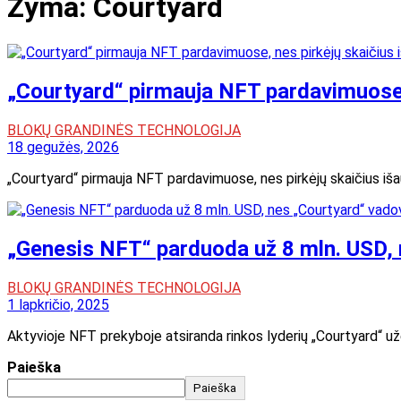
Žyma:
Courtyard
„Courtyard“ pirmauja NFT pardavimuose,
BLOKŲ GRANDINĖS TECHNOLOGIJA
18 gegužės, 2026
„Courtyard“ pirmauja NFT pardavimuose, nes pirkėjų skaičius 
„Genesis NFT“ parduoda už 8 mln. USD, 
BLOKŲ GRANDINĖS TECHNOLOGIJA
1 lapkričio, 2025
Aktyvioje NFT prekyboje atsiranda rinkos lyderių „Courtyard“ u
Paieška
Paieška