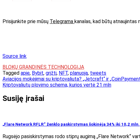
Prisijunkite prie mūsų
Telegrama
kanalas, kad būtų atnaujintas 
Source link
BLOKŲ GRANDINĖS TECHNOLOGIJA
Tagged
apie
,
Bybit
,
grįžti
,
NFT
,
planuoja
,
tweets
Navigacija
Aviacijos mokėjimai su kriptovaliuta? „Jetcraft“ ir „CoinPaymen
Kriptovaliutų plovimo schema, kurios vertė 21 mln
tarp
įrašų
Susiję įrašai
„Flare Network RFLR“ ženklo paskirstymas šokinėja 34% iki 10,2 mln.
Rugsėjo pasiskirstymas rodo stiprų augimą „Flare Network“ vart