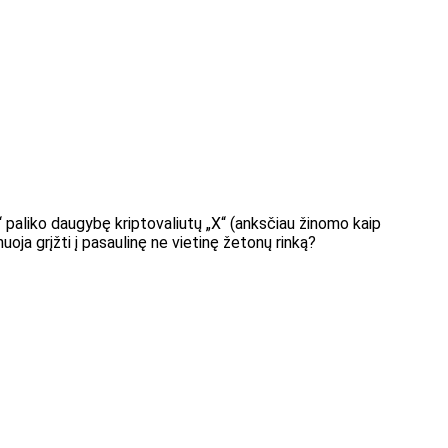
“ paliko daugybę kriptovaliutų „X“ (anksčiau žinomo kaip
ja grįžti į pasaulinę ne vietinę žetonų rinką?