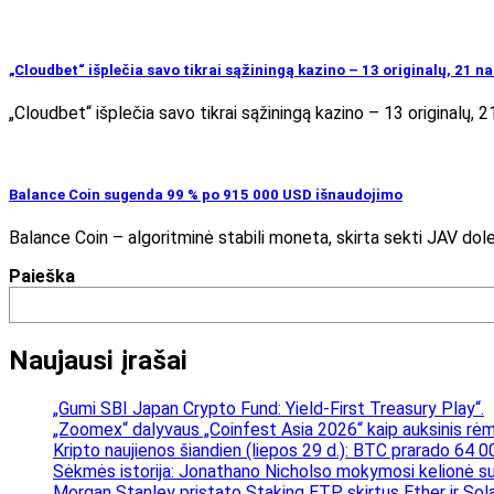
„Cloudbet“ išplečia savo tikrai sąžiningą kazino – 13 originalų, 21 
„Cloudbet“ išplečia savo tikrai sąžiningą kazino – 13 originalų,
Balance Coin sugenda 99 % po 915 000 USD išnaudojimo
Balance Coin – algoritminė stabili moneta, skirta sekti JAV doleri
Paieška
Naujausi įrašai
„Gumi SBI Japan Crypto Fund: Yield-First Treasury Play“.
„Zoomex“ dalyvaus „Coinfest Asia 2026“ kaip auksinis rėmė
Kripto naujienos šiandien (liepos 29 d.): BTC prarado 64 0
Sėkmės istorija: Jonathano Nicholso mokymosi kelionė su
Morgan Stanley pristato Staking ETP, skirtus Ether ir Sol