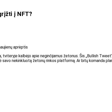
grįžti į NFT?
naujienų aprėptis
, tviteryje kalbėjo apie neginčijamus žetonus. Šis „Bullish Tweet
savo nekinkluotą žetonų rinkos platformą. Ar bitų komanda planuo