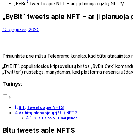
„ByBit“ tweets apie NFT – ar ji planuoja grįžti į NFT?
„ByBit“ tweets apie NFT – ar ji planuoja 
15 gegužės, 2025
Prisijunkite prie mūsų
Telegrama
kanalas, kad būtų atnaujintas 
„BYBIT“, populiariosios kriptovaliutų biržos „ByBit Cex“ komanda
„Twitter“) nustebęs, manydamas, kad platforma neseniai uždarė 
Turinys:
Bitų tweets apie NFTS
Ar bitų planuoja grįžti į NFT?
Susijusios NFT naujienos:
Bitų tweets apie NFTS