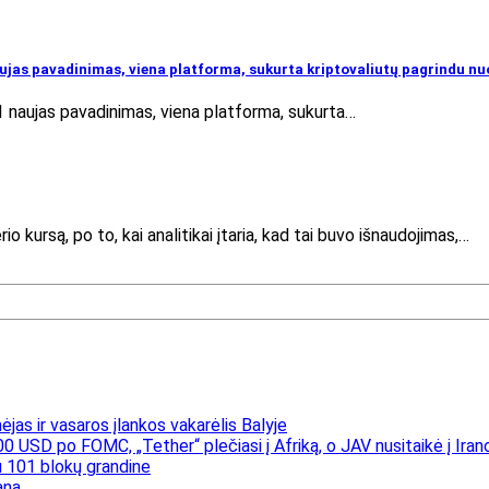
naujas pavadinimas, viena platforma, sukurta kriptovaliutų pagrindu n
 21 naujas pavadinimas, viena platforma, sukurta…
o kursą, po to, kai analitikai įtaria, kad tai buvo išnaudojimas,…
jas ir vasaros įlankos vakarėlis Balyje
00 USD po FOMC, „Tether“ plečiasi į Afriką, o JAV nusitaikė į Iran
 101 blokų grandine
ana