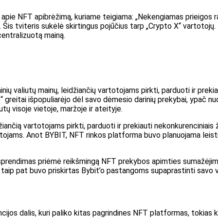
 apie NFT apibrėžimą, kuriame teigiama: „Nekengiamas prieigos ra
 Šis tviteris sukėlė skirtingus pojūčius tarp „Crypto X“ vartotojų. 
centralizuotą mainą.
ų valiutų mainų, leidžiančių vartotojams pirkti, parduoti ir prekiaut
 greitai išpopuliarėjo dėl savo dėmesio darinių prekybai, ypač n
tų visoje vietoje, maržoje ir ateityje.
iančią vartotojams pirkti, parduoti ir prekiauti nekonkurenciniais 
otojams. Anot BYBIT, NFT rinkos platforma buvo planuojama leisti 
s sprendimas priėmė reikšmingą NFT prekybos apimties sumažėjim
aip pat buvo priskirtas Bybit’o pastangoms supaprastinti savo vei
jos dalis, kuri paliko kitas pagrindines NFT platformas, tokias k