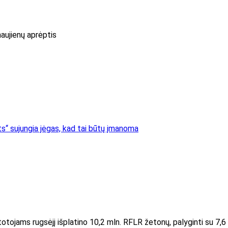
naujienų aprėptis
ts“ sujungia jėgas, kad tai būtų įmanoma
otojams rugsėjį išplatino 10,2 mln. RFLR žetonų, palyginti su 7,