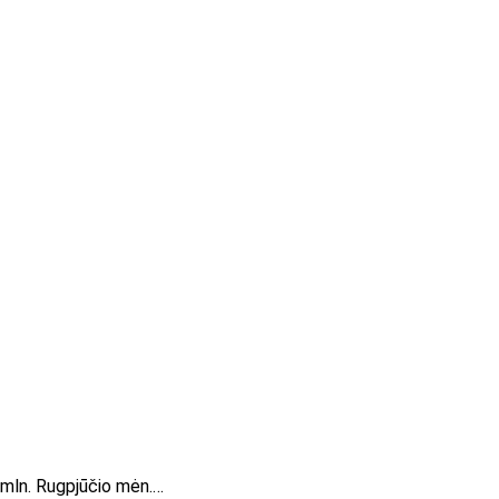
6 mln. Rugpjūčio mėn.…