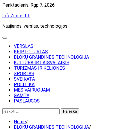
Skip
Penktadienis, Rgp 7, 2026
to
InfoŽinios.LT
content
Naujienos, verslas, technologijos
VERSLAS
KRIPTOTURTAS
BLOKŲ GRANDINĖS TECHNOLOGIJA
KULTŪRA IR LAISVALAIKIS
TURIZMAS IR KELIONĖS
SPORTAS
SVEIKATA
POLITIKA
MES VAIRUOJAM
GAMTA
PASLAUGOS
Ieškoti:
Home
BLOKŲ GRANDINĖS TECHNOLOGIJA