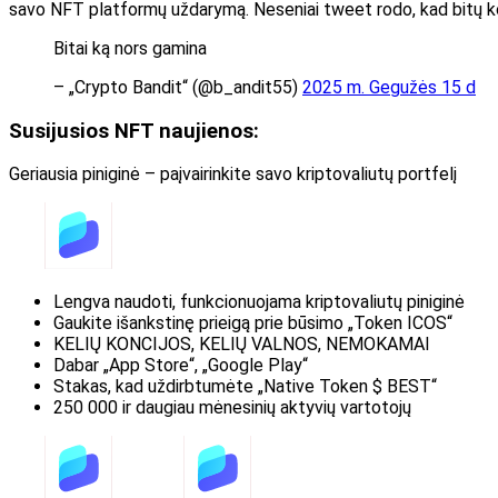
savo NFT platformų uždarymą. Neseniai tweet rodo, kad bitų koman
Bitai ką nors gamina
– „Crypto Bandit“ (@b_andit55)
2025 m. Gegužės 15 d
Susijusios NFT naujienos:
Geriausia piniginė – paįvairinkite savo kriptovaliutų portfelį
Lengva naudoti, funkcionuojama kriptovaliutų piniginė
Gaukite išankstinę prieigą prie būsimo „Token ICOS“
KELIŲ KONCIJOS, KELIŲ VALNOS, NEMOKAMAI
Dabar „App Store“, „Google Play“
Stakas, kad uždirbtumėte „Native Token $ BEST“
250 000 ir daugiau mėnesinių aktyvių vartotojų