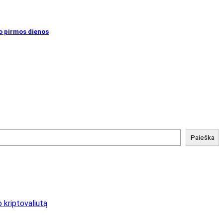
uo pirmos dienos
Paieška
o kriptovaliutą