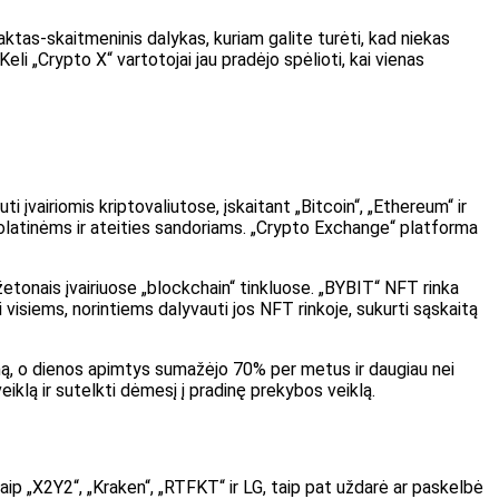
ktas-skaitmeninis dalykas, kuriam galite turėti, kad niekas
Keli „Crypto X“ vartotojai jau pradėjo spėlioti, kai vienas
i įvairiomis kriptovaliutose, įskaitant „Bitcoin“, „Ethereum“ ir
uolatinėms ir ateities sandoriams. „Crypto Exchange“ platforma
žetonais įvairiuose „blockchain“ tinkluose. „BYBIT“ NFT rinka
visiems, norintiems dalyvauti jos NFT rinkoje, sukurti sąskaitą
ą, o dienos apimtys sumažėjo 70% per metus ir daugiau nei
klą ir sutelkti dėmesį į pradinę prekybos veiklą.
aip „X2Y2“, „Kraken“, „RTFKT“ ir LG, taip pat uždarė ar paskelbė