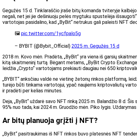
Gegužės 15 d. Tinklaraščio įraše bitų komanda tviteryje kalbėjo
negali, net jei jie dešiniuoju pelės mygtuku spustelėja išsaugoti“.
vartotojas pasidalino, kad „ByBit“ netrukus gali paleisti NFT de
🖼️
pic.twitter.com/1ycfpalo5g
– BYBIT (@Bybit_Official)
2025 m. Gegužės 15 d
2018 m. Kovo mėn. Pradėta, „ByBit“ yra viena iš garsių skaitmenini
kitą skaitmeninį turtą. Bėgant metams, „ByBit Crypto Exchange“
leidžia „Crypto“ vartotojams prekiauti daugiau nei 650 kriptovaliu
„BYBIT“ anksčiau valdė ne vietinę žetonų rinkos platformą, leidž
turėjo būti tinkama vartotojui, ypač naujiems kriptovaliutų vart
ir pradėti per kelias minutes.
Deja, „ByBit“ uždarė savo NFT rinką 2025 m. Balandžio 8 d. Ši
95% nuo tada, kai 2024 m. Gruodžio mėn. Piko lygis. Uždarymas t
Ar bitų planuoja grįžti į NFT?
„ByBit“ pasitraukimas iš NFT rinkos buvo platesnės NFT tendenci