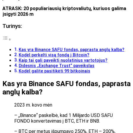
ATRASK: 20 populiariausių kriptovaliutų, kuriuos galima
įsigyti 2026 m
Turinys:
Kas yra Binance SAFU fondas, paprasta anglų kalba?
Kodėl perkelti visą fondą į Bitcoin?
Kaip tai gali paveikti nuolatinius vartotojus?
Didesnis „Exchange Trust“ paveikslas
Kodėl galite pasitikėti 99 bitkoinais
Kas yra Binance SAFU fondas, paprasta
anglų kalba?
2023 m. kovo mėn
– „Binance“ paskelbė, kad 1 Milijardo USD SAFU
FONDO konvertavimas į BTC, ETH ir BNB.
– BTC per metus išpumpavo 250%, ETH – 200%,