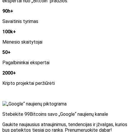
ekspertai nuo „Bitcoin“ pradžios.
90h+
Savaitinis tyrimas
100k+
Mėnesio skaitytojai
50+
Pagalbininkai ekspertai
2000+
Kripto projektai peržiūrėti
Stebėkite 99Bitcoins savo „Google“ naujienų kanale
Gaukite naujausius atnaujinimus, tendencijas ir įžvalgas, kurios
bus pateiktos tiesiai po ranka. Prenumeruokite dabar!