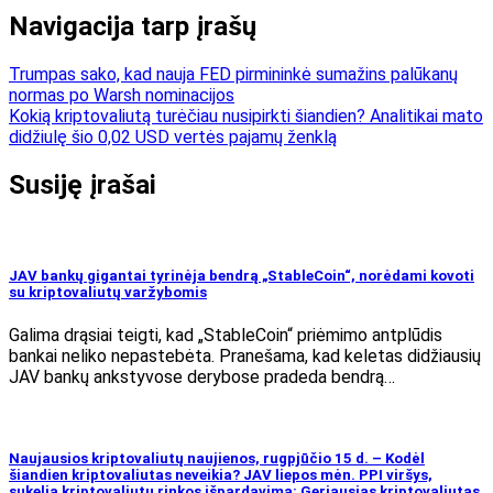
Navigacija tarp įrašų
Trumpas sako, kad nauja FED pirmininkė sumažins palūkanų
normas po Warsh nominacijos
Kokią kriptovaliutą turėčiau nusipirkti šiandien? Analitikai mato
didžiulę šio 0,02 USD vertės pajamų ženklą
Susiję įrašai
JAV bankų gigantai tyrinėja bendrą „StableCoin“, norėdami kovoti
su kriptovaliutų varžybomis
Galima drąsiai teigti, kad „StableCoin“ priėmimo antplūdis
bankai neliko nepastebėta. Pranešama, kad keletas didžiausių
JAV bankų ankstyvose derybose pradeda bendrą…
Naujausios kriptovaliutų naujienos, rugpjūčio 15 d. – Kodėl
šiandien kriptovaliutas neveikia? JAV liepos mėn. PPI viršys,
sukelia kriptovaliutų rinkos išpardavimą: Geriausias kriptovaliutas,