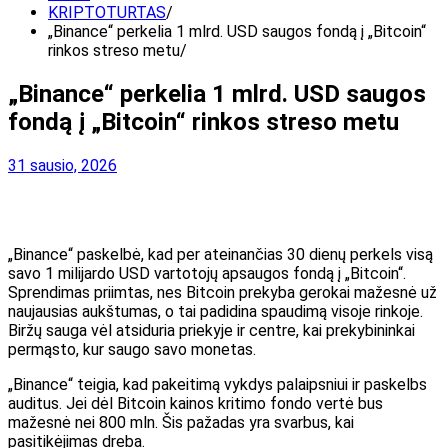
KRIPTOTURTAS
„Binance“ perkelia 1 mlrd. USD saugos fondą į „Bitcoin“
rinkos streso metu
„Binance“ perkelia 1 mlrd. USD saugos
fondą į „Bitcoin“ rinkos streso metu
31 sausio, 2026
„Binance“ paskelbė, kad per ateinančias 30 dienų perkels visą
savo 1 milijardo USD vartotojų apsaugos fondą į „Bitcoin“.
Sprendimas priimtas, nes Bitcoin prekyba gerokai mažesnė už
naujausias aukštumas, o tai padidina spaudimą visoje rinkoje.
Biržų sauga vėl atsiduria priekyje ir centre, kai prekybininkai
permąsto, kur saugo savo monetas.
„Binance“ teigia, kad pakeitimą vykdys palaipsniui ir paskelbs
auditus. Jei dėl Bitcoin kainos kritimo fondo vertė bus
mažesnė nei 800 mln. Šis pažadas yra svarbus, kai
pasitikėjimas dreba.