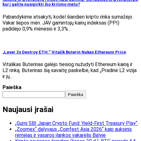
kurį galite nusipirkti šio kritimo metu?
Pabandykime atsakyti, kodėl šiandien kripto rinka sumažėjo.
Vakar liepos mėn. JAV gamintojų kainų indeksas (PPI)
padidėjo 0,9% mėnesio ir 3,3%…
„Layer 2s Destroy ETH:“ Vitalik Buterin Nukes Ethereum Price
Vitalikas Buterinas galėjo tiesiog nužudyti Ethereum kainą ir
L2 rinką. Buterinas šią savaitę paskelbė, kad „Pradinė L2 vizija
ir jų…
Paieška
Paieška
Naujausi įrašai
„Gumi SBI Japan Crypto Fund: Yield-First Treasury Play“.
„Zoomex“ dalyvaus „Coinfest Asia 2026“ kaip auksinis
rėmėjas ir vasaros įlankos vakarėlis Balyje