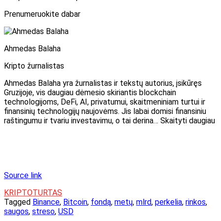
Prenumeruokite dabar
Ahmedas Balaha
Kripto žurnalistas
Ahmedas Balaha yra žurnalistas ir tekstų autorius, įsikūręs
Gruzijoje, vis daugiau dėmesio skiriantis blockchain
technologijoms, DeFi, AI, privatumui, skaitmeniniam turtui ir
finansinių technologijų naujovėms. Jis labai domisi finansiniu
raštingumu ir tvariu investavimu, o tai derina… Skaityti daugiau
Source link
KRIPTOTURTAS
Tagged
Binance
,
Bitcoin
,
fondą
,
metų
,
mlrd
,
perkelia
,
rinkos
,
saugos
,
streso
,
USD