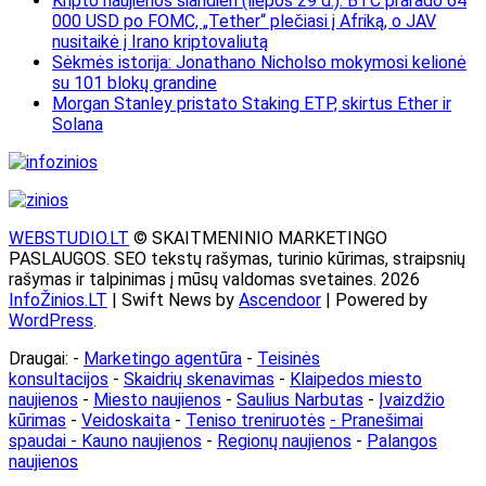
Kripto naujienos šiandien (liepos 29 d.): BTC prarado 64
000 USD po FOMC, „Tether“ plečiasi į Afriką, o JAV
nusitaikė į Irano kriptovaliutą
Sėkmės istorija: Jonathano Nicholso mokymosi kelionė
su 101 blokų grandine
Morgan Stanley pristato Staking ETP, skirtus Ether ir
Solana
WEBSTUDIO.LT
© SKAITMENINIO MARKETINGO
PASLAUGOS. SEO tekstų rašymas, turinio kūrimas, straipsnių
rašymas ir talpinimas į mūsų valdomas svetaines. 2026
InfoŽinios.LT
| Swift News by
Ascendoor
| Powered by
WordPress
.
Draugai: -
Marketingo agentūra
-
Teisinės
konsultacijos
-
Skaidrių skenavimas
-
Klaipedos miesto
naujienos
-
Miesto naujienos
-
Saulius Narbutas
-
Įvaizdžio
kūrimas
-
Veidoskaita
-
Teniso treniruotės
- Pranešimai
spaudai -
Kauno naujienos
-
Regionų naujienos
-
Palangos
naujienos