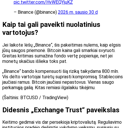
pic.twitter.com/HvWEQYjuKZ
– Binance (@binance)
2026 m. sausio 30 d
Kaip tai gali paveikti nuolatinius
vartotojus?
Jei laikote lėšų „Binance“, šis pakeitimas nulems, kaip elgsis
jūsų saugos priemonė. Bitcoin kaina gali smarkiai svyruoti.
Greitas kritimas sumažina fondo vertę popieriuje, net jei
monetų skaičius išlieka toks pat.
„Binance“ bando kompensuoti šią riziką taikydama 800 mln.
Vis dėlto vartotojai turėtų suprasti kompromisą. Stablecoins
jaučiasi ramus. Bitcoin jaučiasi nepastovus. Vienas saugo
perkamąją galią. Kitas remiasi ilgalaikiu tikėjimu.
(Šaltinis: BTCUSD / TradingView)
Didesnis „Exchange Trust“ paveikslas
Keitimo gedimai vis dar persekioja kriptovaliutą. Reguliavimo
institucijos pradėjo dešimtis vykdymo veiksmų, susijusių su