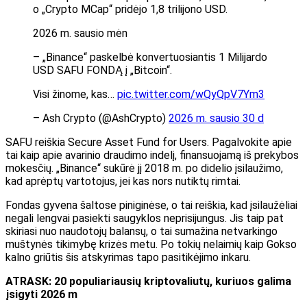
o „Crypto MCap“ pridėjo 1,8 trilijono USD.
2026 m. sausio mėn
– „Binance“ paskelbė konvertuosiantis 1 Milijardo
USD SAFU FONDĄ į „Bitcoin“.
Visi žinome, kas…
pic.twitter.com/wQyQpV7Ym3
– Ash Crypto (@AshCrypto)
2026 m. sausio 30 d
SAFU reiškia Secure Asset Fund for Users. Pagalvokite apie
tai kaip apie avarinio draudimo indelį, finansuojamą iš prekybos
mokesčių. „Binance“ sukūrė jį 2018 m. po didelio įsilaužimo,
kad aprėptų vartotojus, jei kas nors nutiktų rimtai.
Fondas gyvena šaltose piniginėse, o tai reiškia, kad įsilaužėliai
negali lengvai pasiekti saugyklos neprisijungus. Jis taip pat
skiriasi nuo naudotojų balansų, o tai sumažina netvarkingo
muštynės tikimybę krizės metu. Po tokių nelaimių kaip Gokso
kalno griūtis šis atskyrimas tapo pasitikėjimo inkaru.
ATRASK: 20 populiariausių kriptovaliutų, kuriuos galima
įsigyti 2026 m