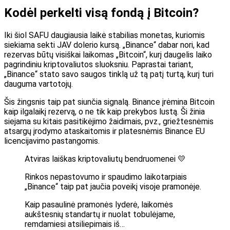
Kodėl perkelti visą fondą į Bitcoin?
Iki šiol SAFU daugiausia laikė stabilias monetas, kuriomis
siekiama sekti JAV dolerio kursą. „Binance“ dabar nori, kad
rezervas būtų visiškai laikomas „Bitcoin“, kurį daugelis laiko
pagrindiniu kriptovaliutos sluoksniu. Paprastai tariant,
„Binance“ stato savo saugos tinklą už tą patį turtą, kurį turi
dauguma vartotojų.
Šis žingsnis taip pat siunčia signalą. Binance įrėmina Bitcoin
kaip ilgalaikį rezervą, o ne tik kaip prekybos lustą. Ši žinia
siejama su kitais pasitikėjimo žaidimais, pvz., griežtesnėmis
atsargų įrodymo ataskaitomis ir platesnėmis Binance EU
licencijavimo pastangomis.
Atviras laiškas kriptovaliutų bendruomenei 💛
Rinkos nepastovumo ir spaudimo laikotarpiais
„Binance“ taip pat jaučia poveikį visoje pramonėje.
Kaip pasaulinė pramonės lyderė, laikomės
aukštesnių standartų ir nuolat tobulėjame,
remdamiesi atsiliepimais iš…