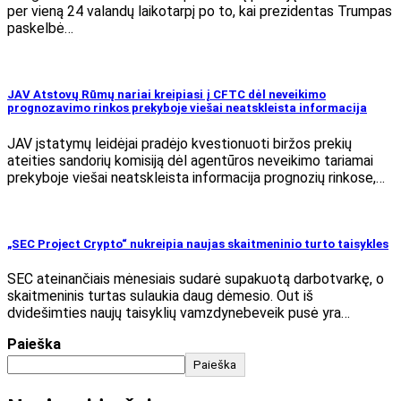
per vieną 24 valandų laikotarpį po to, kai prezidentas Trumpas
paskelbė…
JAV Atstovų Rūmų nariai kreipiasi į CFTC dėl neveikimo
prognozavimo rinkos prekyboje viešai neatskleista informacija
JAV įstatymų leidėjai pradėjo kvestionuoti biržos prekių
ateities sandorių komisiją dėl agentūros neveikimo tariamai
prekyboje viešai neatskleista informacija prognozių rinkose,…
„SEC Project Crypto“ nukreipia naujas skaitmeninio turto taisykles
SEC ateinančiais mėnesiais sudarė supakuotą darbotvarkę, o
skaitmeninis turtas sulaukia daug dėmesio. Out iš
dvidešimties naujų taisyklių vamzdynebeveik pusė yra…
Paieška
Paieška