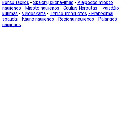
konsultacijos
-
Skaidrių skenavimas
-
Klaipedos miesto
naujienos
-
Miesto naujienos
-
Saulius Narbutas
-
Įvaizdžio
kūrimas
-
Veidoskaita
-
Teniso treniruotės
- Pranešimai
spaudai -
Kauno naujienos
-
Regionų naujienos
-
Palangos
naujienos