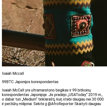
Isaiah Mccall
99BTC Japonijos korespondentas
Isaiah McCall yra ultramaratono bėgikas ir 99 bitkoinų
korespondentas Japonijoje. Jis pradėjo „USAToday“ 2019 m.,
o dabar turi „Medium“ tinklaraštį, kurį stebi daugiau nei 30 000
ir peržiūrų milijonai. Sekite jį @AfroReporter Skaityti daugiau