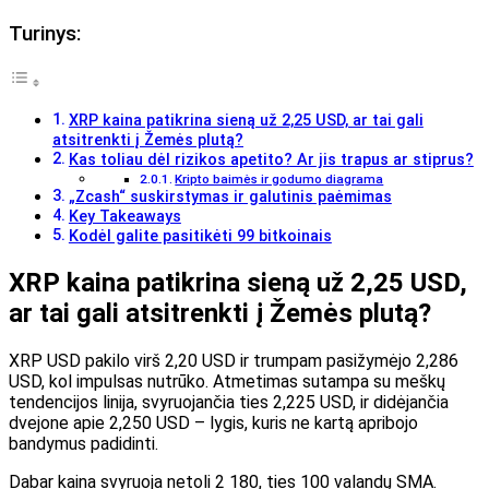
Turinys:
XRP kaina patikrina sieną už 2,25 USD, ar tai gali
atsitrenkti į Žemės plutą?
Kas toliau dėl rizikos apetito? Ar jis trapus ar stiprus?
Kripto baimės ir godumo diagrama
„Zcash“ suskirstymas ir galutinis paėmimas
Key Takeaways
Kodėl galite pasitikėti 99 bitkoinais
XRP kaina patikrina sieną už 2,25 USD,
ar tai gali atsitrenkti į Žemės plutą?
XRP USD pakilo virš 2,20 USD ir trumpam pasižymėjo 2,286
USD, kol impulsas nutrūko. Atmetimas sutampa su meškų
tendencijos linija, svyruojančia ties 2,225 USD, ir didėjančia
dvejone apie 2,250 USD – lygis, kuris ne kartą apribojo
bandymus padidinti.
Dabar kaina svyruoja netoli 2 180, ties 100 valandų SMA.