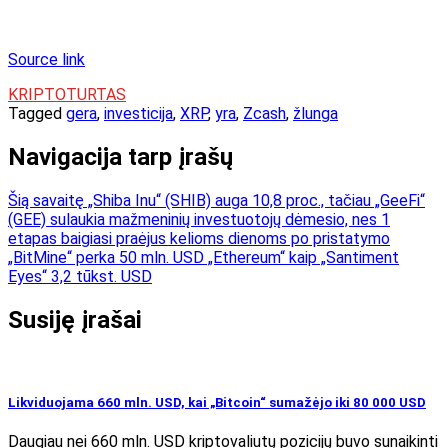
Source link
KRIPTOTURTAS
Tagged
gera
,
investicija
,
XRP
,
yra
,
Zcash
,
žlunga
Navigacija tarp įrašų
Šią savaitę „Shiba Inu“ (SHIB) auga 10,8 proc., tačiau „GeeFi“
(GEE) sulaukia mažmeninių investuotojų dėmesio, nes 1
etapas baigiasi praėjus kelioms dienoms po pristatymo
„BitMine“ perka 50 mln. USD „Ethereum“ kaip „Santiment
Eyes“ 3,2 tūkst. USD
Susiję įrašai
Likviduojama 660 mln. USD, kai „Bitcoin“ sumažėjo iki 80 000 USD
Daugiau nei 660 mln. USD kriptovaliutų pozicijų buvo sunaikinti