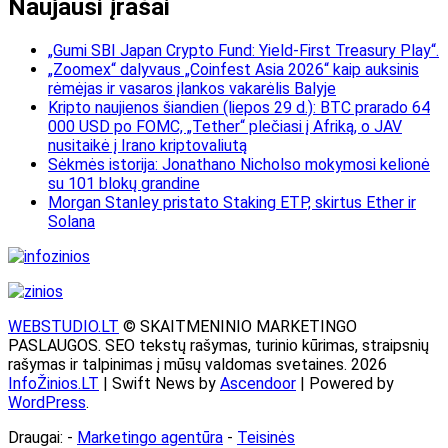
Naujausi įrašai
„Gumi SBI Japan Crypto Fund: Yield-First Treasury Play“.
„Zoomex“ dalyvaus „Coinfest Asia 2026“ kaip auksinis
rėmėjas ir vasaros įlankos vakarėlis Balyje
Kripto naujienos šiandien (liepos 29 d.): BTC prarado 64
000 USD po FOMC, „Tether“ plečiasi į Afriką, o JAV
nusitaikė į Irano kriptovaliutą
Sėkmės istorija: Jonathano Nicholso mokymosi kelionė
su 101 blokų grandine
Morgan Stanley pristato Staking ETP, skirtus Ether ir
Solana
WEBSTUDIO.LT
© SKAITMENINIO MARKETINGO
PASLAUGOS. SEO tekstų rašymas, turinio kūrimas, straipsnių
rašymas ir talpinimas į mūsų valdomas svetaines. 2026
InfoŽinios.LT
| Swift News by
Ascendoor
| Powered by
WordPress
.
Draugai: -
Marketingo agentūra
-
Teisinės