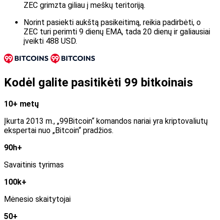
ZEC grimzta giliau į meškų teritoriją.
Norint pasiekti aukštą pasikeitimą, reikia padirbėti, o
ZEC turi perimti 9 dienų EMA, tada 20 dienų ir galiausiai
įveikti 488 USD.
Kodėl galite pasitikėti 99 bitkoinais
10+ metų
Įkurta 2013 m., „99Bitcoin“ komandos nariai yra kriptovaliutų
ekspertai nuo „Bitcoin“ pradžios.
90h+
Savaitinis tyrimas
100k+
Mėnesio skaitytojai
50+