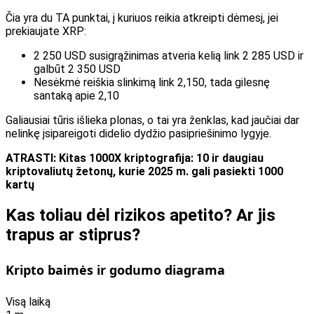
Čia yra du TA punktai, į kuriuos reikia atkreipti dėmesį, jei
prekiaujate XRP:
2 250 USD susigrąžinimas atveria kelią link 2 285 USD ir
galbūt 2 350 USD
Nesėkmė reiškia slinkimą link 2,150, tada gilesnę
santaką apie 2,10
Galiausiai tūris išlieka plonas, o tai yra ženklas, kad jaučiai dar
nelinkę įsipareigoti didelio dydžio pasipriešinimo lygyje.
ATRASTI:
Kitas 1000X kriptografija: 10 ir daugiau
kriptovaliutų žetonų, kurie 2025 m. gali pasiekti 1000
kartų
Kas toliau dėl rizikos apetito? Ar jis
trapus ar stiprus?
Kripto baimės ir godumo diagrama
Visą laiką