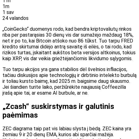
1 m
1m
1 sav
24 valandos
„CoinGecko“ duomenys rodo, kad bendra kriptovaliutų rinkos
riba per pastarąsias 30 dienų vis dar sumažėjo maždaug 18%,
net ir po to, kai Bitcoin atšoko nuo 86 tūkst. Tuo tarpu FRED
kredito skirtumai didėjo antrą savaitę iš eilės, o tai rodo, kad
rizikos turtas, įskaitant aukštos beta versijos altkoinus, tokius
kaip XRP, vis dar veikia griežtėjančiomis likvidumo sąlygomis.
Tuo tarpu akcijos yra gana stabilios dėl švelnios infliacijos,
tačiau diskusijos apie technologijų ir dirbtinio intelekto burbulą
ir toliau kursto baimę, kad 2025 m. baigsime daug skausmo.
Jei šiandien turite laiko, peržiūrėkite naujausią Coffeezilla
įrašą apie tai, ar esame AI burbule, ar ne.
„Zcash“ suskirstymas ir galutinis
paėmimas
ZEC diagrama taip pat vis labiau slysta į bėdą. ZEC kaina yra
žemiau 9 ir 20 dienų EMA, kurios abi sparčiai mažėja.