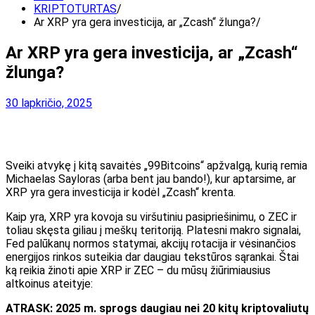
KRIPTOTURTAS
Ar XRP yra gera investicija, ar „Zcash“ žlunga?
Ar XRP yra gera investicija, ar „Zcash“
žlunga?
30 lapkričio, 2025
Sveiki atvykę į kitą savaitės „99Bitcoins“ apžvalgą, kurią remia
Michaelas Sayloras (arba bent jau bando!), kur aptarsime, ar
XRP yra gera investicija ir kodėl „Zcash“ krenta.
Kaip yra, XRP yra
kovoja su viršutiniu pasipriešinimu, o ZEC ir
toliau skęsta
giliau į meškų teritoriją. Platesni makro signalai,
Fed palūkanų normos statymai, akcijų rotacija ir vėsinančios
energijos rinkos suteikia dar daugiau tekstūros sąrankai. Štai
ką reikia žinoti apie XRP ir ZEC – du mūsų žiūrimiausius
altkoinus ateityje:
ATRASK: 2025 m. sprogs daugiau nei 20 kitų kriptovaliutų