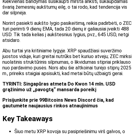
Kiekvienas bandymas susikaupti miršta anksti, sukaupdamas
švarią žemesnių aukštumų eilę, o tai rodo, kad tendencija vis
dar silpnėja.
Norint pasiekti aukšto lygio pasikeitimą, reikia padirbėti, o ZEC
turi perimti 9 dienų EMA, tada 20 dienų ir galiausiai įveikti 488
USD. Tik tada kelias į aukštesnius lygius, pvz., 645 USD, netgi
atsidaro.
Abu turtai yra kritiniame lygyje. XRP spaudžiasi suveržimo
juostos viduje, kuri greitai nutrūks bet kuriuo atveju; ZEC mirksi
nuolatinis struktūrinis silpnumas, o likvidumas stipriai priklauso
nuo pardavimo pusės. Nors abu šie altkoinai turėjo stiprų 2025
m., prireiks staigiai apsisukti, kad metai būtų užbaigti gerai.
TYRINTI: Singapūras atmeta Do Kwon 14 mln. USD
grąžinimo už „pavogtą“ mansarda poreikį
Prisijunkite prie 99Bitcoins News Discord čia, kad
gautumėte naujausius rinkos atnaujinimus
Key Takeaways
Šiuo metu XRP kovoja su pasipriešinimu virš galvos, o