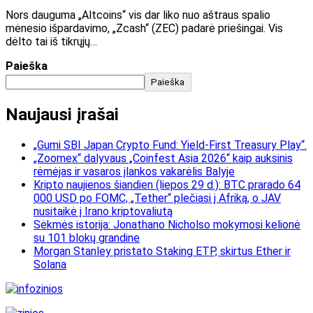
Nors dauguma „Altcoins“ vis dar liko nuo aštraus spalio
mėnesio išpardavimo, „Zcash“ (ZEC) padarė priešingai. Vis
dėlto tai iš tikrųjų…
Paieška
Paieška
Naujausi įrašai
„Gumi SBI Japan Crypto Fund: Yield-First Treasury Play“.
„Zoomex“ dalyvaus „Coinfest Asia 2026“ kaip auksinis
rėmėjas ir vasaros įlankos vakarėlis Balyje
Kripto naujienos šiandien (liepos 29 d.): BTC prarado 64
000 USD po FOMC, „Tether“ plečiasi į Afriką, o JAV
nusitaikė į Irano kriptovaliutą
Sėkmės istorija: Jonathano Nicholso mokymosi kelionė
su 101 blokų grandine
Morgan Stanley pristato Staking ETP, skirtus Ether ir
Solana