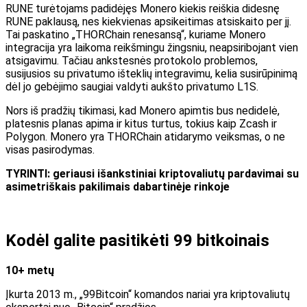
RUNE turėtojams padidėjęs Monero kiekis reiškia didesnę
RUNE paklausą, nes kiekvienas apsikeitimas atsiskaito per jį.
Tai paskatino „THORChain renesansą“, kuriame Monero
integracija yra laikoma reikšmingu žingsniu, neapsiribojant vien
atsigavimu. Tačiau ankstesnės protokolo problemos,
susijusios su privatumo išteklių integravimu, kelia susirūpinimą
dėl jo gebėjimo saugiai valdyti aukšto privatumo L1S.
Nors iš pradžių tikimasi, kad Monero apimtis bus nedidelė,
platesnis planas apima ir kitus turtus, tokius kaip Zcash ir
Polygon. Monero yra THORChain atidarymo veiksmas, o ne
visas pasirodymas.
TYRINTI: geriausi išankstiniai kriptovaliutų pardavimai su
asimetriškais pakilimais dabartinėje rinkoje
Kodėl galite pasitikėti 99 bitkoinais
10+ metų
Įkurta 2013 m., „99Bitcoin“ komandos nariai yra kriptovaliutų