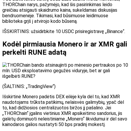
THORChain narys, pažymėjo, kad šis pasirinkimas leido
greičiau atsigauti skaidrumo kaina, sukeldamas diskusijas
bendruomenėje. Tikimasi, kad būsimuose leidimuose
biblioteka grįš į atvirojo kodo būseną.
IŠSKIRTINIS: užsidirbkite 10 USDC prisiregistravę „Binance“.
Kodėl pirmiausia Monero ir ar XMR gali
perkelti RUNE adatą
(ŠALTINIS: „TradingView“)
Išskirtinė Monero padėtis DEX eilėje kyla dėl to, kad XMR
naudotojams trūksta patikimų, nelaisvės galimybių, ypač dėl
to, kad didžiosios centralizuotos biržos jį pašalino. Jei
„THORChain“ įgalins vietinius XMR apsikeitimo sandorius, jis
galėtų dominuoti neleistiniame „Monero“ likvidumui ir dėl savo
kainodaros galios nustatyti 50 bps pradinį mokestį.