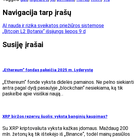
Navigacija tarp įrašų
AI nauda ir rizika sveikatos priežiūros sistemose
„Bitcoin L2 Botanix“ išsijungs liepos 9 d
Susiję įrašai
„Ethereum“ fondas pakeičia 2025 m. Lyderystę
„Ethereum“ fonde vyksta didelės pamainos. Ne pelno siekianti
antra pagal dydį pasaulyje „blockchain“ nesiekiama, ką tik
paskelbė apie visiškai naują…
XRP biržos rezervų šuolis: vyksta banginių kaupimas?
Su XRP kriptovaliuta vyksta kažkas įdomaus. Maždaug 200
mln. žetonų ką tik ištekėjo iš „Binance“, todėl mainų pasiūlos