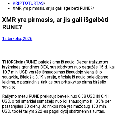
KRIPTOTURTAS
XMR yra pirmasis, ar jis gali išgelbėti RUNE?
XMR yra pirmasis, ar jis gali išgelbėti
RUNE?
12 birželio, 2026
THORChain (RUNE) paleidžiama iš naujo. Decentralizuotas
kryžminės grandinės DEX, sustabdytas nuo gegužės 15 d., kai
10,7 mln. USD vertės išnaudojimas išnaudojo vieną iš jo
saugyklų, išleidžia 3.19 versiją, oficialų iš naujo paleidžiamą
leidimą, o pagrindinis tinklas bus pritaikytas pirmą birželio
savaitę.
Rašymo metu RUNE prekiauja beveik nuo 0,38 USD iki 0,41
USD, o tai smarkiai sumažėjo nuo iki išnaudojimo ir –35% per
pastarąsias 30 dienų. Jo rinkos riba yra maždaug 133 mln.
USD, todėl tai yra 222-as pagal dydį skaitmeninis turtas.