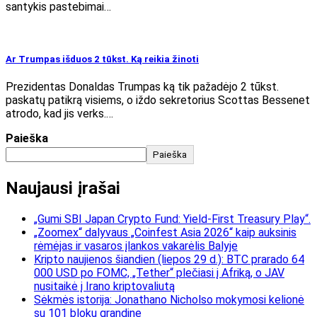
santykis pastebimai…
Ar Trumpas išduos 2 tūkst. Ką reikia žinoti
Prezidentas Donaldas Trumpas ką tik pažadėjo 2 tūkst.
paskatų patikrą visiems, o iždo sekretorius Scottas Bessenet
atrodo, kad jis verks.…
Paieška
Paieška
Naujausi įrašai
„Gumi SBI Japan Crypto Fund: Yield-First Treasury Play“.
„Zoomex“ dalyvaus „Coinfest Asia 2026“ kaip auksinis
rėmėjas ir vasaros įlankos vakarėlis Balyje
Kripto naujienos šiandien (liepos 29 d.): BTC prarado 64
000 USD po FOMC, „Tether“ plečiasi į Afriką, o JAV
nusitaikė į Irano kriptovaliutą
Sėkmės istorija: Jonathano Nicholso mokymosi kelionė
su 101 blokų grandine