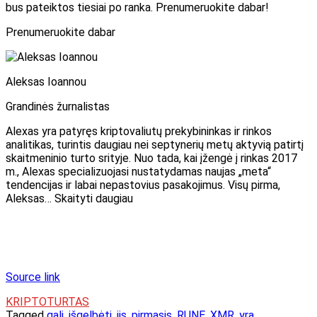
bus pateiktos tiesiai po ranka. Prenumeruokite dabar!
Prenumeruokite dabar
Aleksas Ioannou
Grandinės žurnalistas
Alexas yra patyręs kriptovaliutų prekybininkas ir rinkos
analitikas, turintis daugiau nei septynerių metų aktyvią patirtį
skaitmeninio turto srityje. Nuo tada, kai įžengė į rinkas 2017
m., Alexas specializuojasi nustatydamas naujas „meta“
tendencijas ir labai nepastovius pasakojimus. Visų pirma,
Aleksas… Skaityti daugiau
Source link
KRIPTOTURTAS
Tagged
gali
,
išgelbėti
,
jis
,
pirmasis
,
RUNE
,
XMR
,
yra