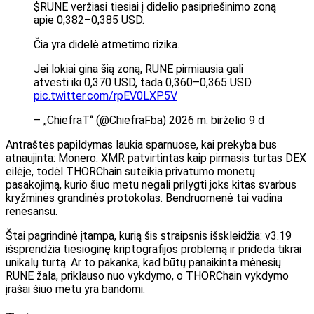
$RUNE veržiasi tiesiai į didelio pasipriešinimo zoną
apie 0,382–0,385 USD.
Čia yra didelė atmetimo rizika.
Jei lokiai gina šią zoną, RUNE pirmiausia gali
atvėsti iki 0,370 USD, tada 0,360–0,365 USD.
pic.twitter.com/rpEV0LXP5V
– „ChiefraT“ (@ChiefraFba) 2026 m. birželio 9 d
Antraštės papildymas laukia sparnuose, kai prekyba bus
atnaujinta: Monero. XMR patvirtintas kaip pirmasis turtas DEX
eilėje, todėl THORChain suteikia privatumo monetų
pasakojimą, kurio šiuo metu negali prilygti joks kitas svarbus
kryžminės grandinės protokolas. Bendruomenė tai vadina
renesansu.
Štai pagrindinė įtampa, kurią šis straipsnis išskleidžia: v3.19
išsprendžia tiesioginę kriptografijos problemą ir prideda tikrai
unikalų turtą. Ar to pakanka, kad būtų panaikinta mėnesių
RUNE žala, priklauso nuo vykdymo, o THORChain vykdymo
įrašai šiuo metu yra bandomi.