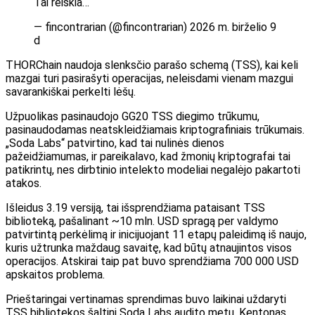
Tai reiškia…
— fincontrarian (@fincontrarian) 2026 m. birželio 9
d
THORChain naudoja slenksčio parašo schemą (TSS), kai keli
mazgai turi pasirašyti operacijas, neleisdami vienam mazgui
savarankiškai perkelti lėšų.
Užpuolikas pasinaudojo GG20 TSS diegimo trūkumu,
pasinaudodamas neatskleidžiamais kriptografiniais trūkumais.
„Soda Labs“ patvirtino, kad tai nulinės dienos
pažeidžiamumas, ir pareikalavo, kad žmonių kriptografai tai
patikrintų, nes dirbtinio intelekto modeliai negalėjo pakartoti
atakos.
Išleidus 3.19 versiją, tai išsprendžiama pataisant TSS
biblioteką, pašalinant ~10 mln. USD spragą per valdymo
patvirtintą perkėlimą ir inicijuojant 11 etapų paleidimą iš naujo,
kuris užtrunka maždaug savaitę, kad būtų atnaujintos visos
operacijos. Atskirai taip pat buvo sprendžiama 700 000 USD
apskaitos problema.
Prieštaringai vertinamas sprendimas buvo laikinai uždaryti
TSS bibliotekos šaltinį Soda Labs audito metu. Kentonas,