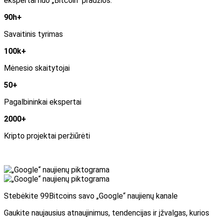
ekspertai nuo „Bitcoin“ pradžios.
90h+
Savaitinis tyrimas
100k+
Mėnesio skaitytojai
50+
Pagalbininkai ekspertai
2000+
Kripto projektai peržiūrėti
Stebėkite 99Bitcoins savo „Google“ naujienų kanale
Gaukite naujausius atnaujinimus, tendencijas ir įžvalgas, kurios