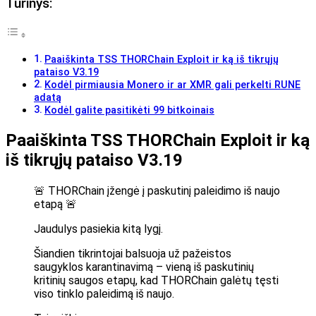
Turinys:
Paaiškinta TSS THORChain Exploit ir ką iš tikrųjų
pataiso V3.19
Kodėl pirmiausia Monero ir ar XMR gali perkelti RUNE
adatą
Kodėl galite pasitikėti 99 bitkoinais
Paaiškinta TSS THORChain Exploit ir ką
iš tikrųjų pataiso V3.19
🚨 THORChain įžengė į paskutinį paleidimo iš naujo
etapą 🚨
Jaudulys pasiekia kitą lygį.
Šiandien tikrintojai balsuoja už pažeistos
saugyklos karantinavimą – vieną iš paskutinių
kritinių saugos etapų, kad THORChain galėtų tęsti
viso tinklo paleidimą iš naujo.