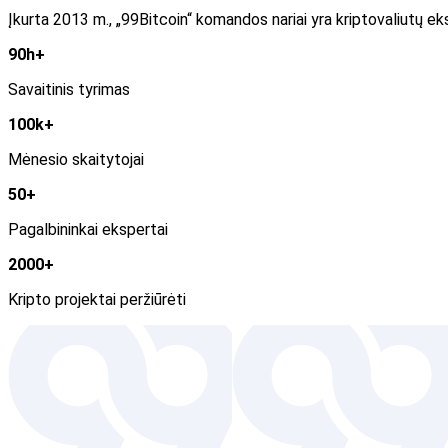
Įkurta 2013 m., „99Bitcoin“ komandos nariai yra kriptovaliutų eks
90h+
Savaitinis tyrimas
100k+
Mėnesio skaitytojai
50+
Pagalbininkai ekspertai
2000+
Kripto projektai peržiūrėti