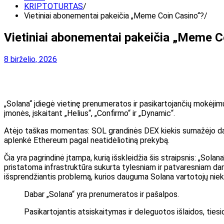
KRIPTOTURTAS
Vietiniai abonementai pakeičia „Meme Coin Casino“?
Vietiniai abonementai pakeičia „Meme C
8 birželio, 2026
„Solana“ įdiegė vietinę prenumeratos ir pasikartojančių mokėjimų in
įmonės, įskaitant „Helius“, „Confirmo“ ir „Dynamic“.
Atėjo taškas momentas: SOL grandinės DEX kiekis sumažėjo dau
aplenkė Ethereum pagal neatidėliotiną prekybą.
Čia yra pagrindinė įtampa, kurią išskleidžia šis straipsnis: „So
pristatoma infrastruktūra sukurta tylesniam ir patvaresniam darbui.
išsprendžiantis problemą, kurios dauguma Solana vartotojų nie
Dabar „Solana“ yra prenumeratos ir pašalpos.
Pasikartojantis atsiskaitymas ir deleguotos išlaidos, tiesi