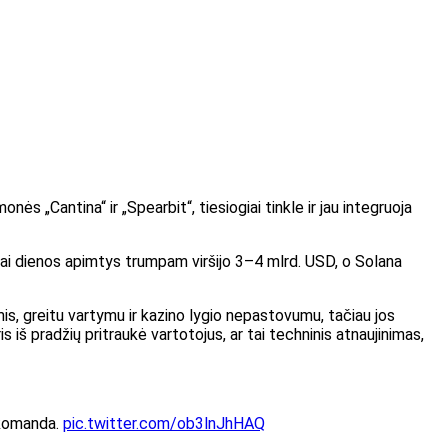
ės „Cantina“ ir „Spearbit“, tiesiogiai tinkle ir jau integruoja
i dienos apimtys trumpam viršijo 3–4 mlrd. USD, o Solana
is, greitu vartymu ir kazino lygio nepastovumu, tačiau jos
s iš pradžių pritraukė vartotojus, ar tai techninis atnaujinimas,
i komanda.
pic.twitter.com/ob3lnJhHAQ