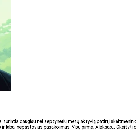
s, turintis daugiau nei septynerių metų aktyvią patirtį skaitmenini
ir labai nepastovius pasakojimus. Visų pirma, Aleksas… Skaityti 