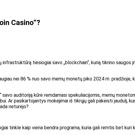
oin Casino“?
frastruktūrą tiesiogiai savo „blockchain“, kurią tikrino saugos įmon
giau nei 86 % nuo savo memų monetų piko 2024 m. pradžioje, ka
lana“ savo auditoriją kūrė remdamasi spekuliacijomis, memų monetom
 Ar pasikartojantys mokėjimai iš tikrųjų gali pakeisti jaudulį, kuri
kada neturėjo?
ogiai tinkle kaip viena bendra programa, kuria gali remtis bet kur