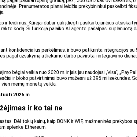
ą pagal pasikartojantį grafiką, pvz., 500 USD kas dvi savaites, o v
nėje. Prenumeratos planai leidžia prekybininkui paskelbti fiksu
ja.
 ir leidimus. Kūrėjai dabar gali įdiegti pasikartojančius atsiskait
 rakto kodą. Ši funkcija palaiko AI agento pašalpas, suplanuotą 
t konfidencialius perkėlimus, ir buvo patikrinta integracijos su 
itės pagal užsakymą atliekamo darbo pavirsta į integravimo dienas i
imo bėgiai veikia nuo 2020 m. ir jais jau naudojasi „Visa“, „PayPal“
sčiai ir bloko patvirtinimai buvo mažesni už 395 milisekundes. So
ų vien memų monetų veikla.
stuoti 2026 m
žėjimas ir ko tai ne
s. Dėl tokių kainų, kaip BONK ir WIF, mažmeninės prekybos spek
mpam aplenkė Ethereum.