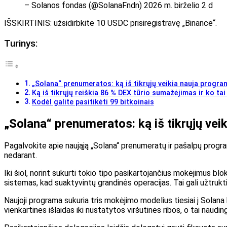
– Solanos fondas (@SolanaFndn) 2026 m. birželio 2 d
IŠSKIRTINIS: užsidirbkite 10 USDC prisiregistravę „Binance“.
Turinys:
„Solana“ prenumeratos: ką iš tikrųjų veikia nauja progra
Ką iš tikrųjų reiškia 86 % DEX tūrio sumažėjimas ir ko tai
Kodėl galite pasitikėti 99 bitkoinais
„Solana“ prenumeratos: ką iš tikrųjų vei
Pagalvokite apie naująją „Solana“ prenumeratų ir pašalpų program
nedarant.
Iki šiol, norint sukurti tokio tipo pasikartojančius mokėjimus blo
sistemas, kad suaktyvintų grandinės operacijas. Tai gali užtrukti 
Naujoji programa sukuria tris mokėjimo modelius tiesiai į Solana ka
vienkartines išlaidas iki nustatytos viršutinės ribos, o tai naud