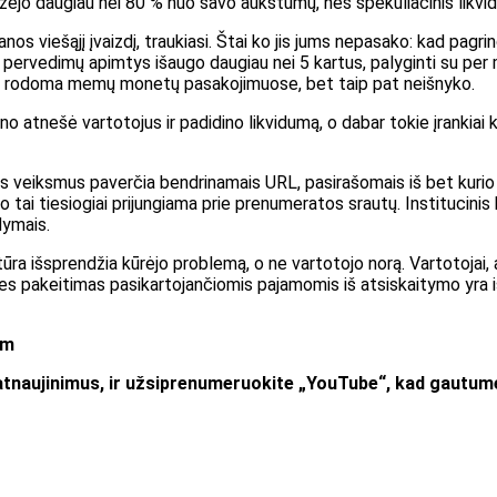
žėjo daugiau nei 80 % nuo savo aukštumų, nes spekuliacinis likvi
s viešąjį įvaizdį, traukiasi. Štai ko jis jums nepasako: kad pagrin
tų pervedimų apimtys išaugo daugiau nei 5 kartus, palyginti su p
buvo rodoma memų monetų pasakojimuose, bet taip pat neišnyko.
ino atnešė vartotojus ir padidino likvidumą, o dabar tokie įrankiai 
us veiksmus paverčia bendrinamais URL, pasirašomais iš bet kurio 
 tai tiesiogiai prijungiama prie prenumeratos srautų. Institucinis
dymais.
ūra išsprendžia kūrėjo problemą, o ne vartotojo norą. Vartotojai
ies pakeitimas pasikartojančiomis pajamomis iš atsiskaitymo yra i
 m
atnaujinimus, ir užsiprenumeruokite „YouTube“, kad gautumė