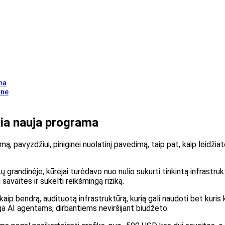
ma
 ne
kia nauja programa
ą, pavyzdžiui, piniginei nuolatinį pavedimą, taip pat, kaip leidžia
kų grandinėje, kūrėjai turėdavo nuo nulio sukurti tinkintą infrastru
savaites ir sukelti reikšmingą riziką.
ip bendrą, audituotą infrastruktūrą, kurią gali naudoti bet kuris kū
inga AI agentams, dirbantiems neviršijant biudžeto.