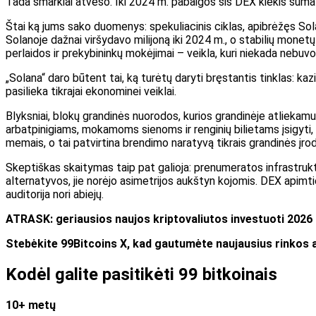
Tada smarkiai atvėso. Iki 2024 m. pabaigos šis DEX kiekis suma
Štai ką jums sako duomenys: spekuliacinis ciklas, apibrėžęs Solano
Solanoje dažnai viršydavo milijoną iki 2024 m., o stabilių mone
perlaidos ir prekybininkų mokėjimai – veikla, kuri niekada ne
„Solana“ daro būtent tai, ką turėtų daryti bręstantis tinklas: kaz
pasilieka tikrajai ekonominei veiklai.
Blyksniai, blokų grandinės nuorodos, kurios grandinėje atliekam
arbatpinigiams, mokamoms sienoms ir renginių bilietams įsigyti, o
memais, o tai patvirtina brendimo naratyvą tikrais grandinės įro
Skeptiškas skaitymas taip pat galioja: prenumeratos infrastrukt
alternatyvos, jie norėjo asimetrijos aukštyn kojomis. DEX apimt
auditorija nori abiejų.
ATRASK: geriausios naujos kriptovaliutos investuoti 2026
Stebėkite 99Bitcoins X, kad gautumėte naujausius rinkos 
Kodėl galite pasitikėti 99 bitkoinais
10+ metų