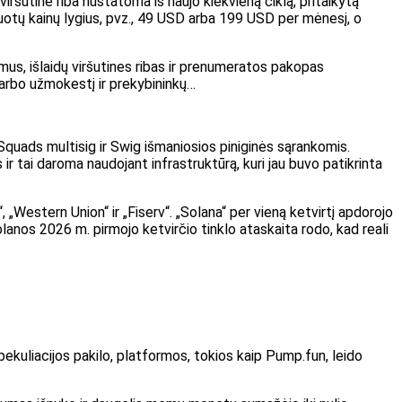
iršutinė riba nustatoma iš naujo kiekvieną ciklą, pritaikytą
otų kainų lygius, pvz., 49 USD arba 199 USD per mėnesį, o
ymus, išlaidų viršutines ribas ir prenumeratos pakopas
darbo užmokestį ir prekybininkų…
Squads multisig ir Swig išmaniosios piniginės sąrankomis.
r tai daroma naudojant infrastruktūrą, kuri jau buvo patikrinta
, „Western Union“ ir „Fiserv“. „Solana“ per vieną ketvirtį apdorojo
lanos 2026 m. pirmojo ketvirčio tinklo ataskaita rodo, kad reali
uliacijos pakilo, platformos, tokios kaip Pump.fun, leido