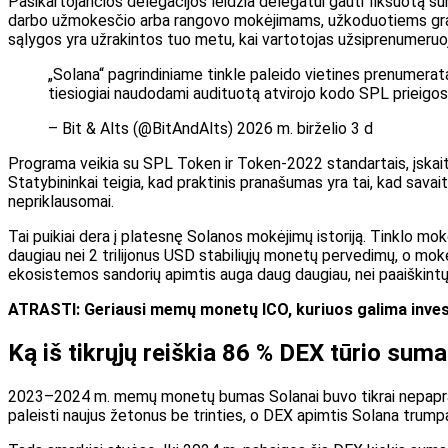
Pasikartojančios delegacijos leidžia delegatui gauti fiksuotą sum
darbo užmokesčio arba rangovo mokėjimams, užkoduotiems grandi
sąlygos yra užrakintos tuo metu, kai vartotojas užsiprenumeruo
„Solana“ pagrindiniame tinkle paleido vietines prenumeratas
tiesiogiai naudodami audituotą atvirojo kodo SPL prieigos
– Bit & Alts (@BitAndAlts) 2026 m. birželio 3 d
Programa veikia su SPL Token ir Token-2022 standartais, įskaitan
Statybininkai teigia, kad praktinis pranašumas yra tai, kad sava
nepriklausomai.
Tai puikiai dera į platesnę Solanos mokėjimų istoriją. Tinklo mokėj
daugiau nei 2 trilijonus USD stabiliųjų monetų pervedimų, o moke
ekosistemos sandorių apimtis auga daug daugiau, nei paaiškint
ATRASTI: Geriausi memų monetų ICO, kuriuos galima inve
Ką iš tikrųjų reiškia 86 % DEX tūrio suma
2023–2024 m. memų monetų bumas Solanai buvo tikrai nepaprasta
paleisti naujus žetonus be trinties, o DEX apimtis Solana tru