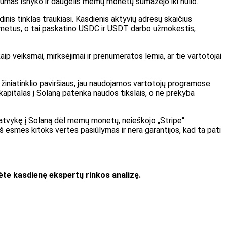
dumas išnyko ir daugelis memų monetų sumažėjo iki nulio.
dinis tinklas traukiasi. Kasdienis aktyvių adresų skaičius
er metus, o tai paskatino USDC ir USDT darbo užmokestis,
kaip veiksmai, mirksėjimai ir prenumeratos lemia, ar tie vartotojai
žiniatinklio paviršiaus, jau naudojamos vartotojų programose
 kapitalas į Solaną patenka naudos tikslais, o ne prekyba
, atvykę į Solaną dėl memų monetų, neieškojo „Stripe“
š esmės kitoks vertės pasiūlymas ir nėra garantijos, kad ta pati
te kasdienę ekspertų rinkos analizę.