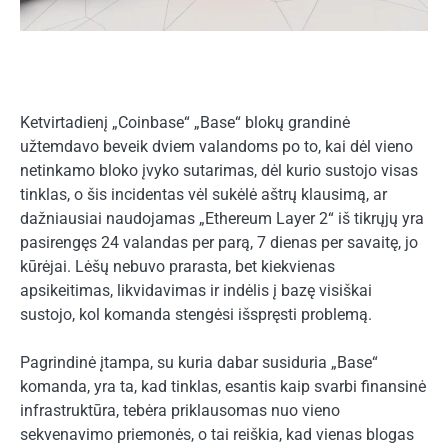
Ketvirtadienį „Coinbase“ „Base“ blokų grandinė
užtemdavo beveik dviem valandoms po to, kai dėl vieno
netinkamo bloko įvyko sutarimas, dėl kurio sustojo visas
tinklas, o šis incidentas vėl sukėlė aštrų klausimą, ar
dažniausiai naudojamas „Ethereum Layer 2“ iš tikrųjų yra
pasirengęs 24 valandas per parą, 7 dienas per savaitę, jo
kūrėjai. Lėšų nebuvo prarasta, bet kiekvienas
apsikeitimas, likvidavimas ir indėlis į bazę visiškai
sustojo, kol komanda stengėsi išspręsti problemą.
Pagrindinė įtampa, su kuria dabar susiduria „Base“
komanda, yra ta, kad tinklas, esantis kaip svarbi finansinė
infrastruktūra, tebėra priklausomas nuo vieno
sekvenavimo priemonės, o tai reiškia, kad vienas blogas