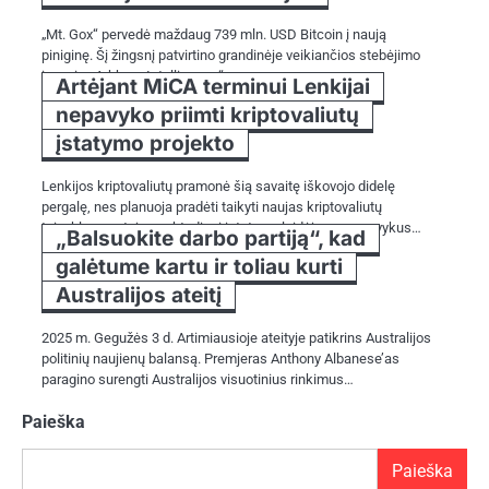
„Mt. Gox“ pervedė maždaug 739 mln. USD Bitcoin į naują
piniginę. Šį žingsnį patvirtino grandinėje veikiančios stebėjimo
įmonės „Arkham Intelligence“…
Artėjant MiCA terminui Lenkijai
nepavyko priimti kriptovaliutų
įstatymo projekto
Lenkijos kriptovaliutų pramonė šią savaitę iškovojo didelę
pergalę, nes planuoja pradėti taikyti naujas kriptovaliutų
taisykles sustojo penktadienį įstatymų leidėjams nepavykus…
„Balsuokite darbo partiją“, kad
galėtume kartu ir toliau kurti
Australijos ateitį
2025 m. Gegužės 3 d. Artimiausioje ateityje patikrins Australijos
politinių naujienų balansą. Premjeras Anthony Albanese’as
paragino surengti Australijos visuotinius rinkimus…
Paieška
Paieška