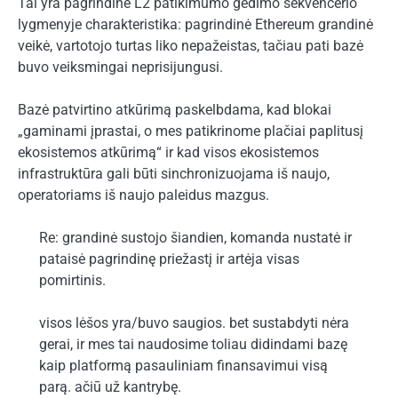
Tai yra pagrindinė L2 patikimumo gedimo sekvencerio
lygmenyje charakteristika: pagrindinė Ethereum grandinė
veikė, vartotojo turtas liko nepažeistas, tačiau pati bazė
buvo veiksmingai neprisijungusi.
Bazė patvirtino atkūrimą paskelbdama, kad blokai
„gaminami įprastai, o mes patikrinome plačiai paplitusį
ekosistemos atkūrimą“ ir kad visos ekosistemos
infrastruktūra gali būti sinchronizuojama iš naujo,
operatoriams iš naujo paleidus mazgus.
Re: grandinė sustojo šiandien, komanda nustatė ir
pataisė pagrindinę priežastį ir artėja visas
pomirtinis.
visos lėšos yra/buvo saugios. bet sustabdyti nėra
gerai, ir mes tai naudosime toliau didindami bazę
kaip platformą pasauliniam finansavimui visą
parą. ačiū už kantrybę.