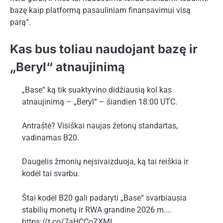
bazę kaip platformą pasauliniam finansavimui visą
parą“.
Kas bus toliau naudojant bazę ir
„Beryl“ atnaujinimą
„Base“ ką tik suaktyvino didžiausią kol kas
atnaujinimą – „Beryl“ – šiandien 18:00 UTC.
Antraštė? Visiškai naujas žetonų standartas,
vadinamas B20.
Daugelis žmonių neįsivaizduoja, ką tai reiškia ir
kodėl tai svarbu.
Štai kodėl B20 gali padaryti „Base“ svarbiausia
stabilių monetų ir RWA grandine 2026 m.…
https://t.co/7aHCCoZXMI