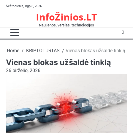
Skip
Šeštadienis, Rgp 8, 2026
to
InfoŽinios.LT
content
Naujienos, verslas, technologijos
Home
KRIPTOTURTAS
Vienas blokas užšaldė tinklą
Vienas blokas užšaldė tinklą
26 birželio, 2026