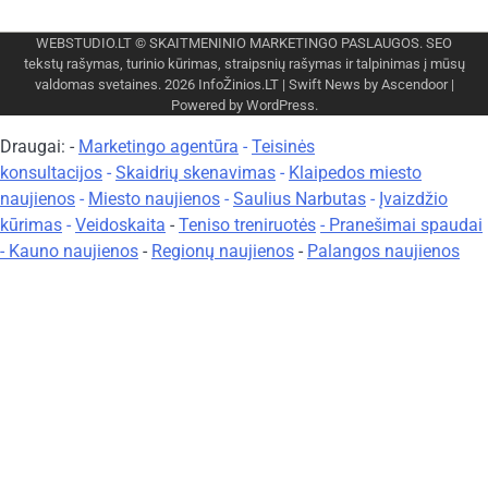
WEBSTUDIO.LT
© SKAITMENINIO MARKETINGO PASLAUGOS. SEO
tekstų rašymas, turinio kūrimas, straipsnių rašymas ir talpinimas į mūsų
valdomas svetaines. 2026
InfoŽinios.LT
| Swift News by
Ascendoor
|
Powered by
WordPress
.
Draugai: -
Marketingo agentūra
-
Teisinės
konsultacijos
-
Skaidrių skenavimas
-
Klaipedos miesto
naujienos
-
Miesto naujienos
-
Saulius Narbutas
-
Įvaizdžio
kūrimas
-
Veidoskaita
-
Teniso treniruotės
- Pranešimai spaudai
-
Kauno naujienos
-
Regionų naujienos
-
Palangos naujienos