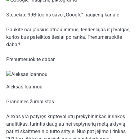
Stebėkite 99Bitcoins savo „Google“ naujienų kanale
Gaukite naujausius atnaujinimus, tendencijas ir įžvalgas,
kurios bus pateiktos tiesiai po ranka. Prenumeruokite
dabar!
Prenumeruokite dabar
Aleksas Ioannou
Grandinės žurnalistas
Alexas yra patyręs kriptovaliutų prekybininkas ir rinkos
analitikas, turintis daugiau nei septynerių metų aktyvią
patirtį skaitmeninio turto srityje. Nuo pat įėjimo į rinkas
2017 m. Aleksas specializuojasi nustatydamas