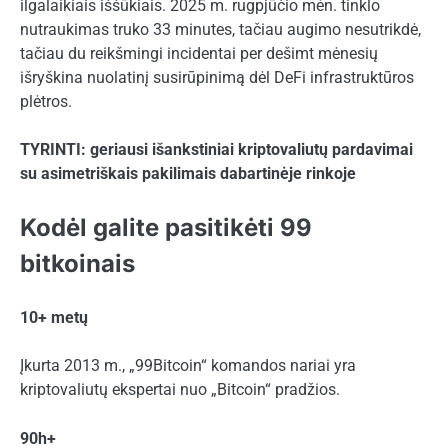
ilgalaikiais iššūkiais. 2025 m. rugpjūčio mėn. tinklo
nutraukimas truko 33 minutes, tačiau augimo nesutrikdė,
tačiau du reikšmingi incidentai per dešimt mėnesių
išryškina nuolatinį susirūpinimą dėl DeFi infrastruktūros
plėtros.
TYRINTI: geriausi išankstiniai kriptovaliutų pardavimai
su asimetriškais pakilimais dabartinėje rinkoje
Kodėl galite pasitikėti 99
bitkoinais
10+ metų
Įkurta 2013 m., „99Bitcoin“ komandos nariai yra
kriptovaliutų ekspertai nuo „Bitcoin“ pradžios.
90h+