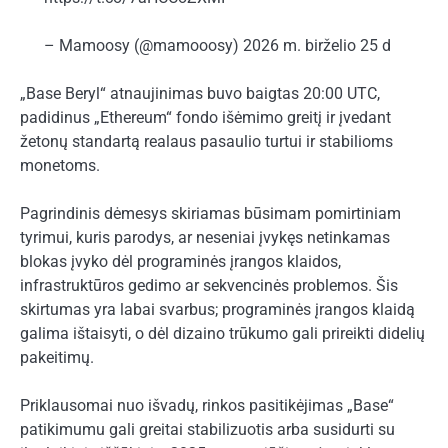
– Mamoosy (@mamooosy) 2026 m. birželio 25 d
„Base Beryl“ atnaujinimas buvo baigtas 20:00 UTC,
padidinus „Ethereum“ fondo išėmimo greitį ir įvedant
žetonų standartą realaus pasaulio turtui ir stabilioms
monetoms.
Pagrindinis dėmesys skiriamas būsimam pomirtiniam
tyrimui, kuris parodys, ar neseniai įvykęs netinkamas
blokas įvyko dėl programinės įrangos klaidos,
infrastruktūros gedimo ar sekvencinės problemos. Šis
skirtumas yra labai svarbus; programinės įrangos klaidą
galima ištaisyti, o dėl dizaino trūkumo gali prireikti didelių
pakeitimų.
Priklausomai nuo išvadų, rinkos pasitikėjimas „Base“
patikimumu gali greitai stabilizuotis arba susidurti su