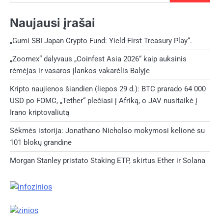
Naujausi įrašai
„Gumi SBI Japan Crypto Fund: Yield-First Treasury Play“.
„Zoomex“ dalyvaus „Coinfest Asia 2026“ kaip auksinis
rėmėjas ir vasaros įlankos vakarėlis Balyje
Kripto naujienos šiandien (liepos 29 d.): BTC prarado 64 000
USD po FOMC, „Tether“ plečiasi į Afriką, o JAV nusitaikė į
Irano kriptovaliutą
Sėkmės istorija: Jonathano Nicholso mokymosi kelionė su
101 blokų grandine
Morgan Stanley pristato Staking ETP, skirtus Ether ir Solana