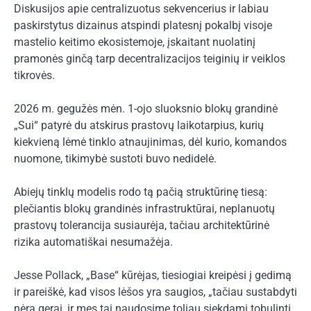
Diskusijos apie centralizuotus sekvencerius ir labiau
paskirstytus dizainus atspindi platesnį pokalbį visoje
mastelio keitimo ekosistemoje, įskaitant nuolatinį
pramonės ginčą tarp decentralizacijos teiginių ir veiklos
tikrovės.
2026 m. gegužės mėn. 1-ojo sluoksnio blokų grandinė
„Sui“ patyrė du atskirus prastovų laikotarpius, kurių
kiekvieną lėmė tinklo atnaujinimas, dėl kurio, komandos
nuomone, tikimybė sustoti buvo nedidelė.
Abiejų tinklų modelis rodo tą pačią struktūrinę tiesą:
plečiantis blokų grandinės infrastruktūrai, neplanuotų
prastovų tolerancija susiaurėja, tačiau architektūrinė
rizika automatiškai nesumažėja.
Jesse Pollack, „Base“ kūrėjas, tiesiogiai kreipėsi į gedimą
ir pareiškė, kad visos lėšos yra saugios, „tačiau sustabdyti
nėra gerai, ir mes tai naudosime toliau siekdami tobulinti