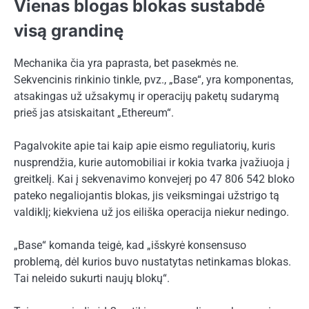
Vienas blogas blokas sustabdė
visą grandinę
Mechanika čia yra paprasta, bet pasekmės ne.
Sekvencinis rinkinio tinkle, pvz., „Base“, yra komponentas,
atsakingas už užsakymų ir operacijų paketų sudarymą
prieš jas atsiskaitant „Ethereum“.
Pagalvokite apie tai kaip apie eismo reguliatorių, kuris
nusprendžia, kurie automobiliai ir kokia tvarka įvažiuoja į
greitkelį. Kai į sekvenavimo konvejerį po 47 806 542 bloko
pateko negaliojantis blokas, jis veiksmingai užstrigo tą
valdiklį; kiekviena už jos eiliška operacija niekur nedingo.
„Base“ komanda teigė, kad „išskyrė konsensuso
problemą, dėl kurios buvo nustatytas netinkamas blokas.
Tai neleido sukurti naujų blokų“.