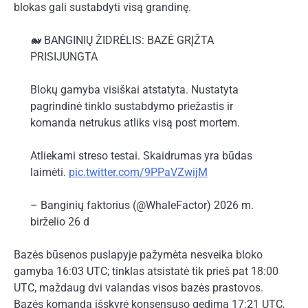
blokas gali sustabdyti visą grandinę.
🐋 BANGINIŲ ŽIDRĖLIS: BAZĖ GRĮŽTA
PRISIJUNGTA
Blokų gamyba visiškai atstatyta. Nustatyta
pagrindinė tinklo sustabdymo priežastis ir
komanda netrukus atliks visą post mortem.
Atliekami streso testai. Skaidrumas yra būdas
laimėti.
pic.twitter.com/9PPaVZwijM
– Banginių faktorius (@WhaleFactor) 2026 m.
birželio 26 d
Bazės būsenos puslapyje pažymėta nesveika bloko
gamyba 16:03 UTC; tinklas atsistatė tik prieš pat 18:00
UTC, maždaug dvi valandas visos bazės prastovos.
Bazės komanda išskyrė konsensuso gedimą 17:21 UTC,