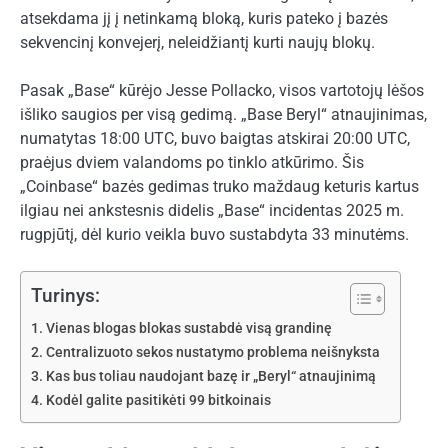
atsekdama jį į netinkamą bloką, kuris pateko į bazės
sekvencinį konvejerį, neleidžiantį kurti naujų blokų.
Pasak „Base“ kūrėjo Jesse Pollacko, visos vartotojų lėšos
išliko saugios per visą gedimą. „Base Beryl“ atnaujinimas,
numatytas 18:00 UTC, buvo baigtas atskirai 20:00 UTC,
praėjus dviem valandoms po tinklo atkūrimo. Šis
„Coinbase“ bazės gedimas truko maždaug keturis kartus
ilgiau nei ankstesnis didelis „Base“ incidentas 2025 m.
rugpjūtį, dėl kurio veikla buvo sustabdyta 33 minutėms.
Turinys:
Vienas blogas blokas sustabdė visą grandinę
Centralizuoto sekos nustatymo problema neišnyksta
Kas bus toliau naudojant bazę ir „Beryl“ atnaujinimą
Kodėl galite pasitikėti 99 bitkoinais