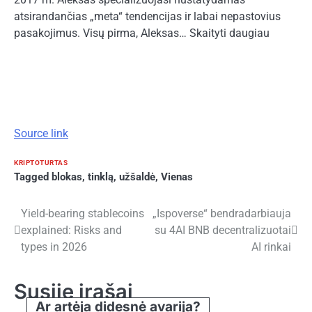
atsirandančias „meta“ tendencijas ir labai nepastovius
pasakojimus. Visų pirma, Aleksas… Skaityti daugiau
Source link
KRIPTOTURTAS
Tagged
blokas
,
tinklą
,
užšaldė
,
Vienas
Navigacija
Yield-bearing stablecoins
„Ispoverse“ bendradarbiauja
explained: Risks and
su 4AI BNB decentralizuotai
tarp
types in 2026
AI rinkai
įrašų
Susiję įrašai
Ar artėja didesnė avarija?