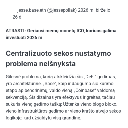
— jesse.base.eth (@jessepollak) 2026 m. birželio
26 d
ATRASTI: Geriausi memų monetų ICO, kuriuos galima
investuoti 2026 m
Centralizuoto sekos nustatymo
problema neišnyksta
Gilesnė problema, kurią atskleidžia šis „DeFi“ gedimas,
yra architektūrinė. „Base“, kaip ir dauguma šio kūrimo
etapo apibendrinimų, valdo vieną „Coinbase“ valdomą
sekvenciją. Šis dizainas yra efektyvus ir greitas, tačiau
sukuria vieną gedimo tašką; Užtenka vieno blogo bloko,
vieno infrastruktūros gedimo ar vieno krašto atvejo sekos
logikoje, kad užšaldytų visą grandinę.