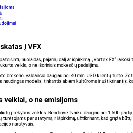
isijoms
s
ai
udojimui
askatas į VFX
teisintų nuolaidas, pajamų dalį ar išpirkimą. „Vortex FX“ laikosi t
rta veikla, o ne išoriniais mokesčių padalijimu.
to brokerio, valdančio daugiau nei 40 mln. USD klientų turto. Že
a naudingas modelis, tinkantis abiem kultūroms ir užtikrinantis, k
 veiklai, o ne emisijoms
aliutų prekybos veiklos. Bendrovė tvarko daugiau nei 1 500 partij
turėtojams per statymą ir išpirkimą, užtikrinant, kad grąža būtų 
acijos naratyvais.