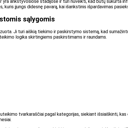
ar yra ankstyvosiose stadijose ir turi nuveikti, kad būtų sukurta inf
 kuris įjungs didesnę pavarą, kai išankstinis išpardavimas pasieks
astomis sąlygomis
zuota. Ji turi aiškią tiekimo ir paskirstymo sistemą, kad sumažin
uteikimo logika skirtingiems paskirstimams ir raundams.
teikimo tvarkaraščiai pagal kategorijas, siekiant išsiaiškinti, kas c
esiai.