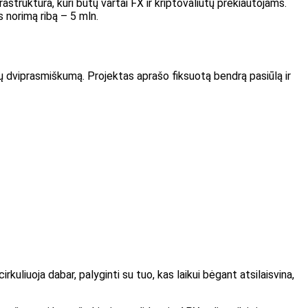
rastruktūra, kuri būtų vartai FX ir kriptovaliutų prekiautojams.
 norimą ribą – 5 mln.
tų dviprasmiškumą. Projektas aprašo fiksuotą bendrą pasiūlą ir
irkuliuoja dabar, palyginti su tuo, kas laikui bėgant atsilaisvina,