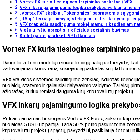
Vortex FX kuria tiesiogines tarpininko paskatas į VFX
VFX inkarų pajamingumo logika prekybos veiklai, o ne em
„Vortex FX“ skelbia „Tokenomics“ paprastomis sąlygomi
„dApp“ teikia pirmenybę stebėjimui ir tik skaitymo prieig
VFX praplečia naudingumą mokėjimams ir kasdieniam na
Viešųjų ryšių aprėptis ir oficialus socialinis buvimas
Kodėl galite pasitikėti 99 bitkoinais
Vortex FX kuria tiesiogines tarpininko p
Daugelis žetonų modelių remiasi trečiųjų šalių partneryste, kad pa
vadovaujamą ekosistemą, susiejančią paskatas su platformos suku
VFX yra visos sistemos naudingumo ženklas, išduotas licencijuo
nuolaidų, statymo ir galiausiai dalyvavimo valdyme. Tai visų pirm
ažiotažas, kuriuo remiasi dauguma kitų kriptovaliutų projektų.
VFX inkarų pajamingumo logika prekybos
Pelnas gaunamas tiesiogiai iš Vortex FX Forex, aukso ir kriptov
nuolaidas 5 USD už partiją. Tada 50 % pelno paskirstoma žetonų 
kriptovaliutų projektų spąstų, pavyzdžiui, pasikliauja žetonų infli