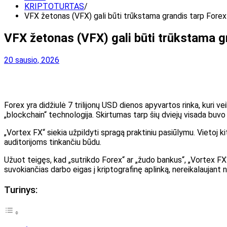
KRIPTOTURTAS
VFX žetonas (VFX) gali būti trūkstama grandis tarp Forex s
VFX žetonas (VFX) gali būti trūkstama gr
20 sausio, 2026
Forex yra didžiulė 7 trilijonų USD dienos apyvartos rinka, kuri v
„blockchain“ technologija. Skirtumas tarp šių dviejų visada buvo 
„Vortex FX“ siekia užpildyti spragą praktiniu pasiūlymu. Vietoj ki
auditorijoms tinkančiu būdu.
Užuot teigęs, kad „sutrikdo Forex“ ar „žudo bankus“, „Vortex FX“
suvokiančias darbo eigas į kriptografinę aplinką, nereikalaujant n
Turinys: