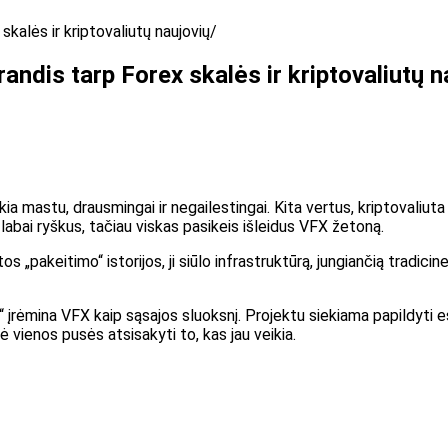
kalės ir kriptovaliutų naujovių
andis tarp Forex skalės ir kriptovaliutų n
eikia mastu, drausmingai ir negailestingai. Kita vertus, kriptoval
labai ryškus, tačiau viskas pasikeis išleidus VFX žetoną.
tos „pakeitimo“ istorijos, ji siūlo infrastruktūrą, jungiančią tradi
 įrėmina VFX kaip sąsajos sluoksnį. Projektu siekiama papildyti e
ė vienos pusės atsisakyti to, kas jau veikia.