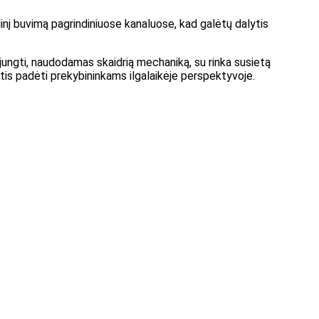
alinį buvimą pagrindiniuose kanaluose, kad galėtų dalytis
 sujungti, naudodamas skaidrią mechaniką, su rinka susietą
lintis padėti prekybininkams ilgalaikėje perspektyvoje.