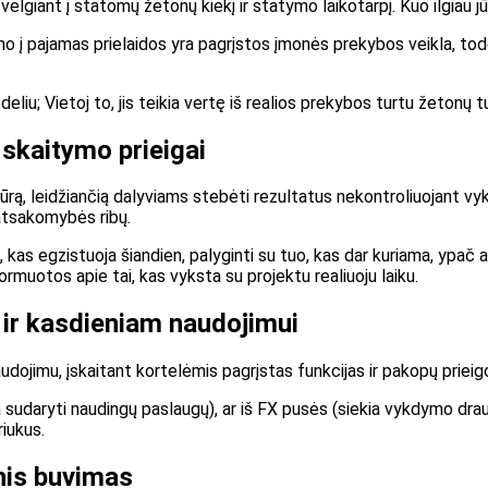
lgiant į statomų žetonų kiekį ir statymo laikotarpį. Kuo ilgiau jū
 į pajamas prielaidos yra pagrįstos įmonės prekybos veikla, todėl
iu; Vietoj to, jis teikia vertę iš realios prekybos turtu žetonų t
 skaitymo prieigai
ūrą, leidžiančią dalyviams stebėti rezultatus nekontroliuojant vy
 atsakomybės ribų.
, kas egzistuoja šiandien, palyginti su tuo, kas dar kuriama, ypač
nformuotos apie tai, kas vyksta su projektu realiuoju laiku.
ir kasdieniam naudojimui
naudojimu, įskaitant kortelėmis pagrįstas funkcijas ir pakopų priei
kia sudaryti naudingų paslaugų), ar iš FX pusės (siekia vykdymo dra
riukus.
inis buvimas