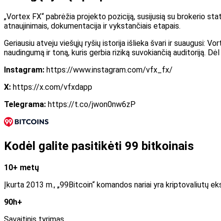
„Vortex FX“ pabrėžia projekto poziciją, susijusią su brokerio sta
atnaujinimais, dokumentacija ir vykstančiais etapais.
Geriausiu atveju viešųjų ryšių istorija išlieka švari ir suaugusi:
naudingumą ir toną, kuris gerbia riziką suvokiančią auditoriją. Dėl
Instagram:
https://www.instagram.com/vfx_fx/
X:
https://x.com/vfxdapp
Telegrama:
https://t.co/jwon0nw6zP
Kodėl galite pasitikėti 99 bitkoinais
10+ metų
Įkurta 2013 m., „99Bitcoin“ komandos nariai yra kriptovaliutų eks
90h+
Savaitinis tyrimas