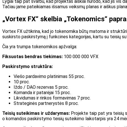
Lygiai taip pat svarbu, kad projektas aiškiai nurodo, kad jis vis d
Tačiau jame pateikiamas išsamus veiksmų planas ir aiškus planas,
„Vortex FX“ skelbia „Tokenomics“ papr
Vortex FX užtikrina, kad jo tokenomika būtų matoma ir struktūri
suskirsto paskirstymą į funkcines kategorijas, kartu su teisių s
Čia yra trumpa tokenomikos apžvalga:
Fiksuotas bendras tiekimas:
100 000 000 VFX
Paskirstymo struktūra:
Viešo pardavimo platinimas 55 proc.
10 proc.
Iždo / DAO rezervas 5 proc.
Komanda ir patarėjai 15 proc.
Likvidumas ir rinkos formavimas 7 proc.
Strateginės partnerystės 8 proc.
Teisių suteikimas ir uždarymas:
Projekte taip pat yra teisių su
o komandos paskirstymo teisių suteikimo laikotarpis yra 24 mėn