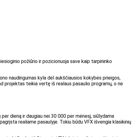
iesioginio požiūrio ir pozicionuoja save kaip tarpininko
tono naudingumas kyla dėl aukščiausios kokybės prieigos,
ad projektas teikia vertę iš realaus pasaulio programų, o ne
ų per dieną ir daugiau nei 30 000 per mėnesį, siūlydama
pagrįsta realiame pasaulyje. Tokiu būdu VFX išvengia klasikinių