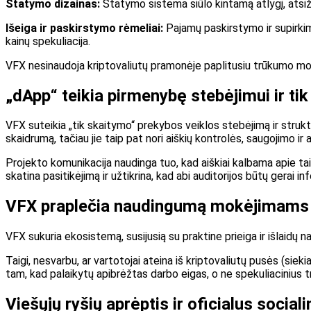
Statymo dizainas:
Statymo sistema siūlo kintamą atlygį, atsižve
Išeiga ir paskirstymo rėmeliai:
Pajamų paskirstymo ir supirkimo
kainų spekuliacija.
VFX nesinaudoja kriptovaliutų pramonėje paplitusiu trūkumo model
„dApp“ teikia pirmenybę stebėjimui ir tik
VFX suteikia „tik skaitymo“ prekybos veiklos stebėjimą ir strukt
skaidrumą, tačiau jie taip pat nori aiškių kontrolės, saugojimo ir
Projekto komunikacija naudinga tuo, kad aiškiai kalbama apie tai
skatina pasitikėjimą ir užtikrina, kad abi auditorijos būtų gerai i
VFX praplečia naudingumą mokėjimams 
VFX sukuria ekosistemą, susijusią su praktine prieiga ir išlaidų 
Taigi, nesvarbu, ar vartotojai ateina iš kriptovaliutų pusės (sie
tam, kad palaikytų apibrėžtas darbo eigas, o ne spekuliacinius t
Viešųjų ryšių aprėptis ir oficialus social