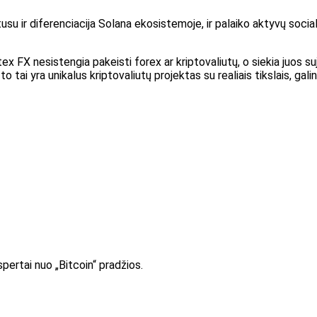
tusu ir diferenciacija Solana ekosistemoje, ir palaiko aktyvų soci
 Vortex FX nesistengia pakeisti forex ar kriptovaliutų, o siekia juos
 to tai yra unikalus kriptovaliutų projektas su realiais tikslais, ga
pertai nuo „Bitcoin“ pradžios.