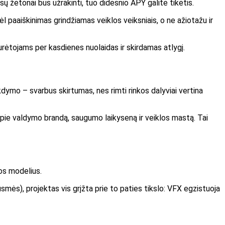
sų žetonai bus užrakinti, tuo didesnio APY galite tikėtis.
 paaiškinimas grindžiamas veiklos veiksniais, o ne ažiotažu ir
urėtojams per kasdienes nuolaidas ir skirdamas atlygį.
kdymo – svarbus skirtumas, nes rimti rinkos dalyviai vertina
 apie valdymo brandą, saugumo laikyseną ir veiklos mastą. Tai
gos modelius.
usmės), projektas vis grįžta prie to paties tikslo: VFX egzistuoja