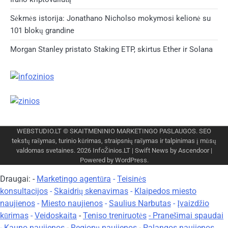
Sėkmės istorija: Jonathano Nicholso mokymosi kelionė su
101 blokų grandine
Morgan Stanley pristato Staking ETP, skirtus Ether ir Solana
WEBSTUDIO.LT
© SKAITMENINIO MARKETINGO PASLAUGOS. SEO
tekstų rašymas, turinio kūrimas, straipsnių rašymas ir talpinimas į mūsų
valdomas svetaines. 2026
InfoŽinios.LT
| Swift News by
Ascendoor
|
Powered by
WordPress
.
Draugai: -
Marketingo agentūra
-
Teisinės
konsultacijos
-
Skaidrių skenavimas
-
Klaipedos miesto
naujienos
-
Miesto naujienos
-
Saulius Narbutas
-
Įvaizdžio
kūrimas
-
Veidoskaita
-
Teniso treniruotės
- Pranešimai spaudai
-
Kauno naujienos
-
Regionų naujienos
-
Palangos naujienos