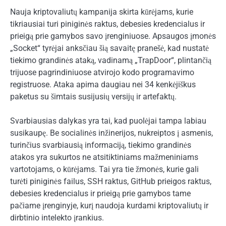
Nauja kriptovaliutų kampanija skirta kūrėjams, kurie
tikriausiai turi piniginės raktus, debesies kredencialus ir
prieigą prie gamybos savo įrenginiuose. Apsaugos įmonės
„Socket“ tyrėjai anksčiau šią savaitę pranešė, kad nustatė
tiekimo grandinės ataką, vadinamą „TrapDoor“, plintančią
trijuose pagrindiniuose atvirojo kodo programavimo
registruose. Ataka apima daugiau nei 34 kenkėjiškus
paketus su šimtais susijusių versijų ir artefaktų.
Svarbiausias dalykas yra tai, kad puolėjai tampa labiau
susikaupę. Be socialinės inžinerijos, nukreiptos į asmenis,
turinčius svarbiausią informaciją, tiekimo grandinės
atakos yra sukurtos ne atsitiktiniams mažmeniniams
vartotojams, o kūrėjams. Tai yra tie žmonės, kurie gali
turėti piniginės failus, SSH raktus, GitHub prieigos raktus,
debesies kredencialus ir prieigą prie gamybos tame
pačiame įrenginyje, kurį naudoja kurdami kriptovaliutų ir
dirbtinio intelekto įrankius.