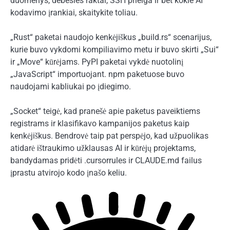
duomenys, debesies raktai, SSH prieiga ir bet kokie AI
kodavimo įrankiai, skaitykite toliau.
„Rust“ paketai naudojo kenkėjiškus „build.rs“ scenarijus,
kurie buvo vykdomi kompiliavimo metu ir buvo skirti „Sui“
ir „Move“ kūrėjams. PyPI paketai vykdė nuotolinį
„JavaScript“ importuojant. npm paketuose buvo
naudojami kabliukai po įdiegimo.
„Socket“ teigė, kad pranešė apie paketus paveiktiems
registrams ir klasifikavo kampanijos paketus kaip
kenkėjiškus. Bendrovė taip pat perspėjo, kad užpuolikas
atidarė ištraukimo užklausas AI ir kūrėjų projektams,
bandydamas pridėti .cursorrules ir CLAUDE.md failus
įprastu atvirojo kodo įnašo keliu.