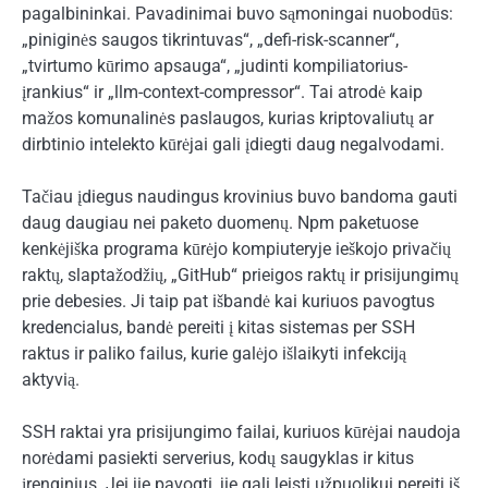
pagalbininkai. Pavadinimai buvo sąmoningai nuobodūs:
„piniginės saugos tikrintuvas“, „defi-risk-scanner“,
„tvirtumo kūrimo apsauga“, „judinti kompiliatorius-
įrankius“ ir „llm-context-compressor“. Tai atrodė kaip
mažos komunalinės paslaugos, kurias kriptovaliutų ar
dirbtinio intelekto kūrėjai gali įdiegti daug negalvodami.
Tačiau įdiegus naudingus krovinius buvo bandoma gauti
daug daugiau nei paketo duomenų. Npm paketuose
kenkėjiška programa kūrėjo kompiuteryje ieškojo privačių
raktų, slaptažodžių, „GitHub“ prieigos raktų ir prisijungimų
prie debesies. Ji taip pat išbandė kai kuriuos pavogtus
kredencialus, bandė pereiti į kitas sistemas per SSH
raktus ir paliko failus, kurie galėjo išlaikyti infekciją
aktyvią.
SSH raktai yra prisijungimo failai, kuriuos kūrėjai naudoja
norėdami pasiekti serverius, kodų saugyklas ir kitus
įrenginius. Jei jie pavogti, jie gali leisti užpuolikui pereiti iš