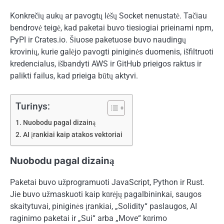
Konkrečių aukų ar pavogtų lėšų Socket nenustatė. Tačiau
bendrovė teigė, kad paketai buvo tiesiogiai prieinami npm,
PyPI ir Crates.io. Šiuose paketuose buvo naudingų
krovinių, kurie galėjo pavogti piniginės duomenis, išfiltruoti
kredencialus, išbandyti AWS ir GitHub prieigos raktus ir
palikti failus, kad prieiga būtų aktyvi.
Turinys:
Nuobodu pagal dizainą
AI įrankiai kaip atakos vektoriai
Nuobodu pagal dizainą
Paketai buvo užprogramuoti JavaScript, Python ir Rust.
Jie buvo užmaskuoti kaip kūrėjų pagalbininkai, saugos
skaitytuvai, piniginės įrankiai, „Solidity“ paslaugos, AI
raginimo paketai ir „Sui“ arba „Move“ kūrimo