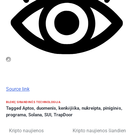
Source link
BLOKŲ GRANDINĖS TECHNOLOGIJA
Tagged
Aptos
,
duomenis
,
kenkėjiška
,
nukreipta
,
piniginės
,
programa
,
Solana
,
SUI
,
TrapDoor
Navigacija
Kripto naujienos
Kripto naujienos šiandien