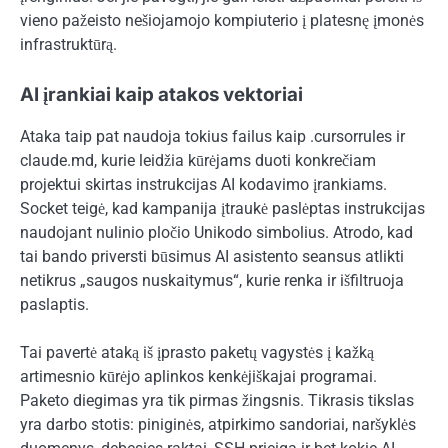
vieno pažeisto nešiojamojo kompiuterio į platesnę įmonės
infrastruktūrą.
AI įrankiai kaip atakos vektoriai
Ataka taip pat naudoja tokius failus kaip .cursorrules ir
claude.md, kurie leidžia kūrėjams duoti konkrečiam
projektui skirtas instrukcijas AI kodavimo įrankiams.
Socket teigė, kad kampanija įtraukė paslėptas instrukcijas
naudojant nulinio pločio Unikodo simbolius. Atrodo, kad
tai bando priversti būsimus AI asistento seansus atlikti
netikrus „saugos nuskaitymus“, kurie renka ir išfiltruoja
paslaptis.
Tai pavertė ataką iš įprasto paketų vagystės į kažką
artimesnio kūrėjo aplinkos kenkėjiškajai programai.
Paketo diegimas yra tik pirmas žingsnis. Tikrasis tikslas
yra darbo stotis: piniginės, atpirkimo sandoriai, naršyklės