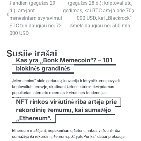
šiandien (gegužės 29
(gegužės 28 d.): kriptovaliutų
tarp
d.): artėjant
gedimas, kai BTC artėja prie 70
įrašų
mėnesiniam svyravimui
000 USD, kai „Blackrock“
BTC turi daugiau nei 73
išmetė daugiau nei 500 mln.
000 USD
Susiję įrašai
Kas yra „Bonk Memecoin“? – 101
blokinės grandinės
„Memecoins“ siūlo geriausią inovacijų ir kūrybiškumo pavyzdį
kriptovaliutų erdvėje, skatinant žetonų kūrimą įkvėpdamas
populiarias interneto meemas ir virusines tendencijas.
Ryškiausias…
NFT rinkos viršutinė riba artėja prie
rekordinių žemumų, kai sumažėjo
„Ethereum“.
Ethereum mažėjant, nepakeičiamų žetonų rinkos viršutinė riba
sumažėjo iki rekordinių žemumų. „CryptoPunks“ dabar prekiauja