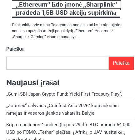
beveik 53 000 USD, „Bored Ape…
„Ethereum“ iždo įmonė „Sharplink“
pradeda 1,5B USD akcijų supirkimą
Prisijunkite prie mūsų Telegrama kanalas, kad būtų atnaujintas
naujienų aprėptis Antroji pagal dydį „Ethereum“ iždo įmonė
„Sharplink Gaming“ visame pasaulyje…
Paieška
Paieška
Naujausi įrašai
„Gumi SBI Japan Crypto Fund: Yield-First Treasury Play“.
„Zoomex“ dalyvaus „Coinfest Asia 2026“ kaip auksinis
rėmėjas ir vasaros įlankos vakarėlis Balyje
Kripto naujienos šiandien (liepos 29 d.): BTC prarado 64 000
USD po FOMC, „Tether“ plečiasi į Afriką, o JAV nusitaikė į
Irano kriptovaliutą