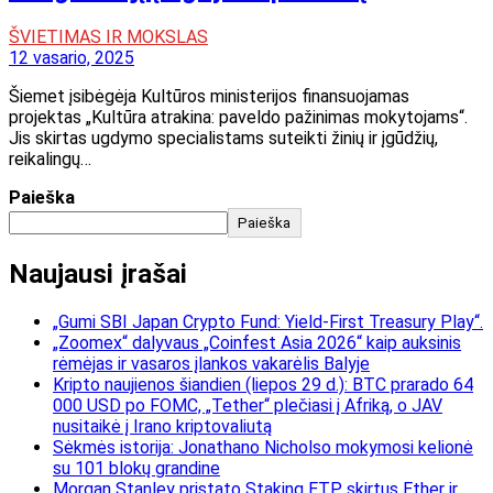
ŠVIETIMAS IR MOKSLAS
12 vasario, 2025
Šiemet įsibėgėja Kultūros ministerijos finansuojamas
projektas „Kultūra atrakina: paveldo pažinimas mokytojams“.
Jis skirtas ugdymo specialistams suteikti žinių ir įgūdžių,
reikalingų…
Paieška
Paieška
Naujausi įrašai
„Gumi SBI Japan Crypto Fund: Yield-First Treasury Play“.
„Zoomex“ dalyvaus „Coinfest Asia 2026“ kaip auksinis
rėmėjas ir vasaros įlankos vakarėlis Balyje
Kripto naujienos šiandien (liepos 29 d.): BTC prarado 64
000 USD po FOMC, „Tether“ plečiasi į Afriką, o JAV
nusitaikė į Irano kriptovaliutą
Sėkmės istorija: Jonathano Nicholso mokymosi kelionė
su 101 blokų grandine
Morgan Stanley pristato Staking ETP, skirtus Ether ir