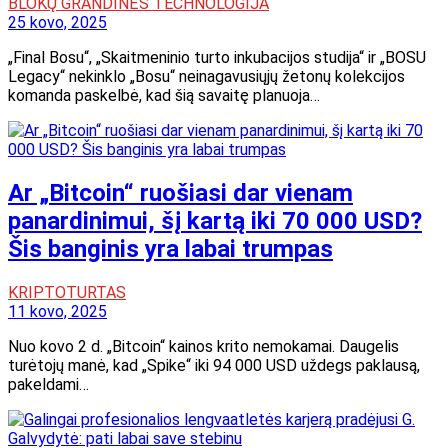
BLOKŲ GRANDINĖS TECHNOLOGIJA
25 kovo, 2025
„Final Bosu“, „Skaitmeninio turto inkubacijos studija“ ir „BOSU
Legacy“ nekinklo „Bosu“ neinagavusiųjų žetonų kolekcijos
komanda paskelbė, kad šią savaitę planuoja…
Ar „Bitcoin“ ruošiasi dar vienam
panardinimui, šį kartą iki 70 000 USD?
Šis banginis yra labai trumpas
KRIPTOTURTAS
11 kovo, 2025
Nuo kovo 2 d. „Bitcoin“ kainos krito nemokamai. Daugelis
turėtojų manė, kad „Spike“ iki 94 000 USD uždegs paklausą,
pakeldami…