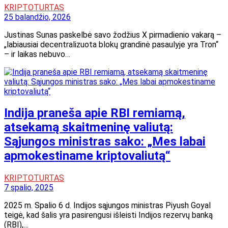
KRIPTOTURTAS
25 balandžio, 2026
Justinas Sunas paskelbė savo žodžius X pirmadienio vakarą –
„labiausiai decentralizuota blokų grandinė pasaulyje yra Tron“
– ir laikas nebuvo…
Indija praneša apie RBI remiamą,
atsekamą skaitmeninę valiutą:
Sąjungos ministras sako: „Mes labai
apmokestiname kriptovaliutą“
KRIPTOTURTAS
7 spalio, 2025
2025 m. Spalio 6 d. Indijos sąjungos ministras Piyush Goyal
teigė, kad šalis yra pasirengusi išleisti Indijos rezervų banką
(RBI),…