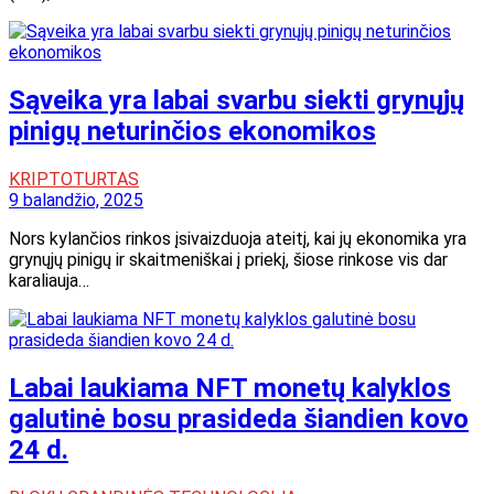
Sąveika yra labai svarbu siekti grynųjų
pinigų neturinčios ekonomikos
KRIPTOTURTAS
9 balandžio, 2025
Nors kylančios rinkos įsivaizduoja ateitį, kai jų ekonomika yra
grynųjų pinigų ir skaitmeniškai į priekį, šiose rinkose vis dar
karaliauja…
Labai laukiama NFT monetų kalyklos
galutinė bosu prasideda šiandien kovo
24 d.