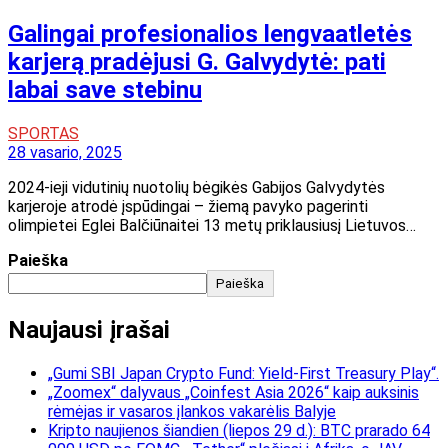
Galingai profesionalios lengvaatletės
karjerą pradėjusi G. Galvydytė: pati
labai save stebinu
SPORTAS
28 vasario, 2025
2024-ieji vidutinių nuotolių bėgikės Gabijos Galvydytės
karjeroje atrodė įspūdingai – žiemą pavyko pagerinti
olimpietei Eglei Balčiūnaitei 13 metų priklausiusį Lietuvos…
Paieška
Paieška
Naujausi įrašai
„Gumi SBI Japan Crypto Fund: Yield-First Treasury Play“.
„Zoomex“ dalyvaus „Coinfest Asia 2026“ kaip auksinis
rėmėjas ir vasaros įlankos vakarėlis Balyje
Kripto naujienos šiandien (liepos 29 d.): BTC prarado 64