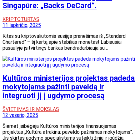
Singapūre: „Backs DeCard“.
KRIPTOTURTAS
11 lapkričio, 2025
Kitas su kriptovaliutomis susijęs pranešimas iš „Standard
Chartered“ – šį kartą apie stabilias monetas! Labiausiai
pasaulyje įsitvirtinęs bankas bendradarbiauja su…
Kultūros ministerijos projektas padeda
mokytojams pažinti paveldą ir
integruoti jį į ugdymo procesą
ŠVIETIMAS IR MOKSLAS
12 vasario, 2025
Šiemet įsibėgėja Kultūros ministerijos finansuojamas
projektas „Kultūra atrakina: paveldo pažinimas mokytojams“.
Jis skirtas ugdymo specialistams suteikti žinių ir įgūdžių,