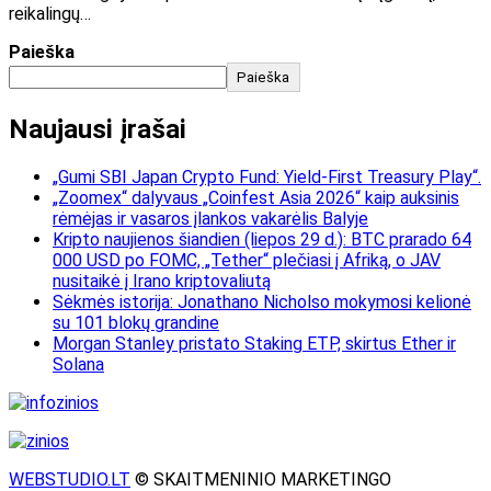
reikalingų…
Paieška
Paieška
Naujausi įrašai
„Gumi SBI Japan Crypto Fund: Yield-First Treasury Play“.
„Zoomex“ dalyvaus „Coinfest Asia 2026“ kaip auksinis
rėmėjas ir vasaros įlankos vakarėlis Balyje
Kripto naujienos šiandien (liepos 29 d.): BTC prarado 64
000 USD po FOMC, „Tether“ plečiasi į Afriką, o JAV
nusitaikė į Irano kriptovaliutą
Sėkmės istorija: Jonathano Nicholso mokymosi kelionė
su 101 blokų grandine
Morgan Stanley pristato Staking ETP, skirtus Ether ir
Solana
WEBSTUDIO.LT
© SKAITMENINIO MARKETINGO