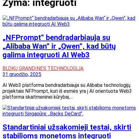
Žyma:
integruoti
„NFPrompt“ bendradarbiauja su
„Alibaba Wan“ ir „Qwen“, kad būtų
galima integruoti AI Web3
BLOKŲ GRANDINĖS TECHNOLOGIJA
31 gruodžio, 2025
AI Web3 platforma bendradarbiauja su Alibaba technologijų
projektais NFPrompt, kuri iš esmės yra į AI orientuota Web3
platforma skaitmeninei kūrybai,…
Standartiniai užsakomieji testai, skirti
stabilioms monetoms integruoti