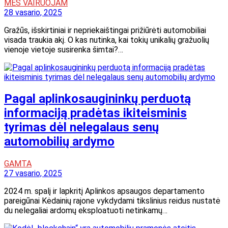
MES VAIRUOJAM
28 vasario, 2025
Gražūs, išskirtiniai ir nepriekaištingai prižiūrėti automobiliai
visada traukia akį. O kas nutinka, kai tokių unikalių gražuolių
vienoje vietoje susirenka šimtai?…
Pagal aplinkosaugininkų perduotą
informaciją pradėtas ikiteisminis
tyrimas dėl nelegalaus senų
automobilių ardymo
GAMTA
27 vasario, 2025
2024 m. spalį ir lapkritį Aplinkos apsaugos departamento
pareigūnai Kėdainių rajone vykdydami tikslinius reidus nustatė
du nelegaliai ardomų eksploatuoti netinkamų…