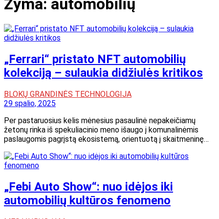
Žyma:
automobilių
„Ferrari“ pristato NFT automobilių
kolekciją – sulaukia didžiulės kritikos
BLOKŲ GRANDINĖS TECHNOLOGIJA
29 spalio, 2025
Per pastaruosius kelis mėnesius pasaulinė nepakeičiamų
žetonų rinka iš spekuliacinio meno išaugo į komunalinėmis
paslaugomis pagrįstą ekosistemą, orientuotą į skaitmeninę…
„Febi Auto Show“: nuo idėjos iki
automobilių kultūros fenomeno