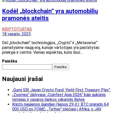
Kodėl „blockchain“ yra automobilių
pramonės ateitis
KRIPTOTURTAS
18 vasario, 2025
Dėl „blockchain“ technologijos, „Crypto“ ir „Metaverse“
pamatysime naują erą, kurioje vartotojas yra pastatytas
priekyje ir centre. Vienas aspektas, kuris šiuo…
Paieška
Paieška
Naujausi įrašai
„Gumi SBI Japan Crypto Fund: Yield-First Treasury Play“.
„Zoomex“ dalyvaus „Coinfest Asia 2026“ kaip auksinis
rėmėjas ir vasaros įlankos vakarėlis Balyje
Kripto naujienos šiandien (liepos 29 d.): BTC prarado 64
000 USD po FOMC, „Tether“ plečiasi į Afriką, o JAV