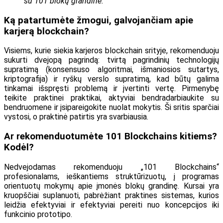
su 101 blokų grandine.
Ką patartumėte žmogui, galvojančiam apie
karjerą blockchain?
Visiems, kurie siekia karjeros blockchain srityje, rekomenduoju
sukurti dvejopą pagrindą: tvirtą pagrindinių technologijų
supratimą (konsensuso algoritmai, išmaniosios sutartys,
kriptografija) ir ryškų verslo supratimą, kad būtų galima
tinkamai išspręsti problemą ir įvertinti vertę. Pirmenybę
teikite praktinei praktikai, aktyviai bendradarbiaukite su
bendruomene ir įsipareigokite nuolat mokytis. Ši sritis sparčiai
vystosi, o praktinė patirtis yra svarbiausia.
Ar rekomenduotumėte 101 Blockchains kitiems?
Kodėl?
Nedvejodamas rekomenduoju „101 Blockchains“
profesionalams, ieškantiems struktūrizuotų, į programas
orientuotų mokymų apie įmonės blokų grandinę. Kursai yra
kruopščiai suplanuoti, pabrėžiant praktines sistemas, kurios
leidžia efektyviai ir efektyviai pereiti nuo koncepcijos iki
funkcinio prototipo.