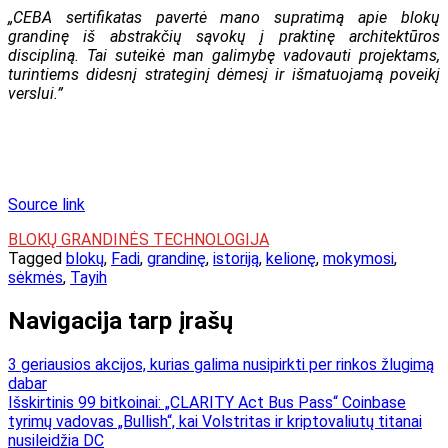
„CEBA sertifikatas pavertė mano supratimą apie blokų
grandinę iš abstrakčių sąvokų į praktinę architektūros
discipliną. Tai suteikė man galimybę vadovauti projektams,
turintiems didesnį strateginį dėmesį ir išmatuojamą poveikį
verslui.”
Source link
BLOKŲ GRANDINĖS TECHNOLOGIJA
Tagged
blokų
,
Fadi
,
grandinę
,
istoriją
,
kelionę
,
mokymosi
,
sėkmės
,
Tayih
Navigacija tarp įrašų
3 geriausios akcijos, kurias galima nusipirkti per rinkos žlugimą
dabar
Išskirtinis 99 bitkoinai: „CLARITY Act Bus Pass“ Coinbase
tyrimų vadovas „Bullish“, kai Volstritas ir kriptovaliutų titanai
nusileidžia DC