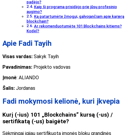
padėjo?
Kaip ši programa prisidėjo prie jūsų profesinio
augimo?
Ką patartumėte žmogui, galvojančiam apie karjerą
blockchain?
Ar rekomenduotumėte 101 Blockchains kitiems?
Kodėl?
Apie Fadi Tayih
Visas vardas:
Sakyk Tayih
Pavadinimas:
Projekto vadovas
Įmonė
: ALIANDO
Šalis:
Jordanas
Fadi mokymosi kelionė, kuri įkvepia
Kurį (-ius) 101 „Blockchains“ kursą (-us) /
sertifikatą (-us) baigėte?
Sėkmingai įgijau sertifikuotą įmonės blokų grandinės