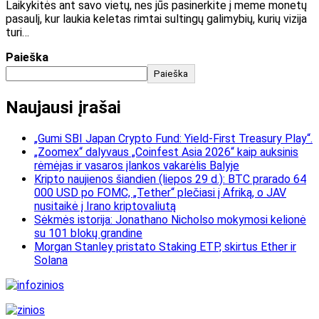
Laikykitės ant savo vietų, nes jūs pasinerkite į meme monetų
pasaulį, kur laukia keletas rimtai sultingų galimybių, kurių vizija
turi…
Paieška
Paieška
Naujausi įrašai
„Gumi SBI Japan Crypto Fund: Yield-First Treasury Play“.
„Zoomex“ dalyvaus „Coinfest Asia 2026“ kaip auksinis
rėmėjas ir vasaros įlankos vakarėlis Balyje
Kripto naujienos šiandien (liepos 29 d.): BTC prarado 64
000 USD po FOMC, „Tether“ plečiasi į Afriką, o JAV
nusitaikė į Irano kriptovaliutą
Sėkmės istorija: Jonathano Nicholso mokymosi kelionė
su 101 blokų grandine
Morgan Stanley pristato Staking ETP, skirtus Ether ir
Solana