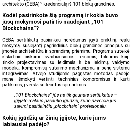
architekto (CEBA)™ kredencialą iš 101 blokų grandinės.
Kodėl pasirinkote šią programą ir kokia buvo
jūsų mokymosi patirtis naudojant „101
Blockchains“?
CEBA sertifikatą pasirinkau norėdamas įgyti praktinį, realų
mokymą, susiejantį pagrindinius blokų grandinės principus su
įmonės architektūra ir sprendimų priėmimu. Programa suteikė
išskirtinio aiškumo svarbiausiomis temomis, tokiomis kaip
tinklo projektavimas su leidimais ir be leidimų, valdymo
modeliai, kompromisų sutarimo mechanizmai ir senų sistemų
integravimas. Atvejo studijomis pagrįstas metodas padėjo
mane išmokyti vertinti techninius kompromisus ir kurti
patikimus, į verslą suderintus sprendimus.
„101 Blockchains“ jūs ne tik gaunate sertifikatus –
įgyjate realaus pasaulio įgūdžių, kurie paverčia jus
savimi pasitikinčiu „blockchain“ profesionalu.
Kokių įgūdžių ar žinių įgijote, kurie jums
labiausiai padėjo?