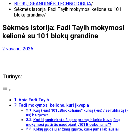
BLOKŲ GRANDINĖS TECHNOLOGIJA
Sėkmės istorija: Fadi Tayih mokymosi kelionė su 101
blokų grandine
Sėkmės istorija: Fadi Tayih mokymosi
kelionė su 101 blokų grandine
2 vasario, 2026
Turinys:
Apie Fadi Tayih
Fadi mokymosi kelionė, kuri įkvepia
Kurį (-ius) 101 „Blockchains“ kursą (-us) / sertifikatą (-
us) baigėte?
Kodėl pasirinkote šią programą ir kokia buvo jūsų
mokymosi patirtis naudojant „101 Blockchains“?
Kokių įgūdžių ar žinių įgijote, kurie jums labiausiai