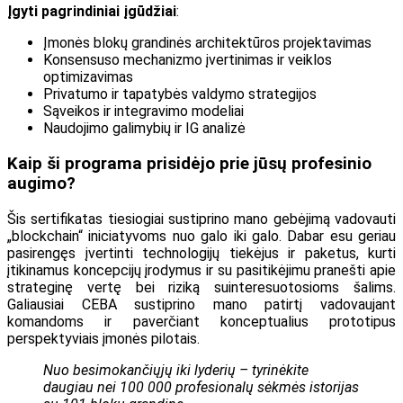
Įgyti pagrindiniai įgūdžiai
:
Įmonės blokų grandinės architektūros projektavimas
Konsensuso mechanizmo įvertinimas ir veiklos
optimizavimas
Privatumo ir tapatybės valdymo strategijos
Sąveikos ir integravimo modeliai
Naudojimo galimybių ir IG analizė
Kaip ši programa prisidėjo prie jūsų profesinio
augimo?
Šis sertifikatas tiesiogiai sustiprino mano gebėjimą vadovauti
„blockchain“ iniciatyvoms nuo galo iki galo. Dabar esu geriau
pasirengęs įvertinti technologijų tiekėjus ir paketus, kurti
įtikinamus koncepcijų įrodymus ir su pasitikėjimu pranešti apie
strateginę vertę bei riziką suinteresuotosioms šalims.
Galiausiai CEBA sustiprino mano patirtį vadovaujant
komandoms ir paverčiant konceptualius prototipus
perspektyviais įmonės pilotais.
Nuo besimokančiųjų iki lyderių – tyrinėkite
daugiau nei 100 000 profesionalų sėkmės istorijas