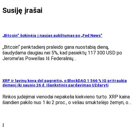
Susiję įrašai
„Bitcoin“ šokinėja į naujas aukštumas po „Fed News“
„Bitcoin“ penktadienį praleido gana nuostabią dieną,
šaudydama daugiau nei 5%, kad pasiektų 117 300 USD po
Jerome’as Powellas Iš Federalinių…
XRP ir lavinų kova dėl pagreitio, o BlockDAG 1 566 % IG pritraukia
dėmesį iki sausio 26 d. Išankstinis pardavimas Uždaryti
Rinkos judėjimai vienodai nepakelia kiekvieno turto. XRP kaina
šiandien pakilo nuo 1 iki 2 proc., o vėliau smuktelėjo žemyn, o…
Į