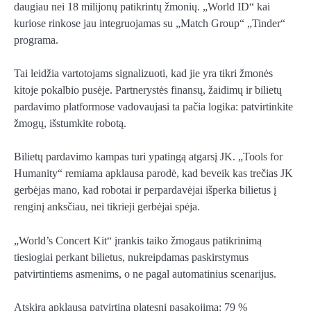
daugiau nei 18 milijonų patikrintų žmonių. „World ID“ kai
kuriose rinkose jau integruojamas su „Match Group“ „Tinder“
programa.
Tai leidžia vartotojams signalizuoti, kad jie yra tikri žmonės
kitoje pokalbio pusėje. Partnerystės finansų, žaidimų ir bilietų
pardavimo platformose vadovaujasi ta pačia logika: patvirtinkite
žmogų, išstumkite robotą.
Bilietų pardavimo kampas turi ypatingą atgarsį JK. „Tools for
Humanity“ remiama apklausa parodė, kad beveik kas trečias JK
gerbėjas mano, kad robotai ir perpardavėjai išperka bilietus į
renginį anksčiau, nei tikrieji gerbėjai spėja.
„World’s Concert Kit“ įrankis taiko žmogaus patikrinimą
tiesiogiai perkant bilietus, nukreipdamas paskirstymus
patvirtintiems asmenims, o ne pagal automatinius scenarijus.
Atskira apklausa patvirtina platesnį pasakojimą: 79 %