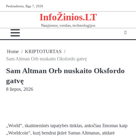
Skip
Penktadienis, Rgp 7, 2026
to
InfoŽinios.LT
content
Naujienos, verslas, technologijos
Home
KRIPTOTURTAS
Sam Altman Orb nuskaito Oksfordo gatvę
Sam Altman Orb nuskaito Oksfordo
gatvę
8 liepos, 2026
„World“, skaitmeninės tapatybės tinklas, anksčiau žinomas kaip
„Worldcoin“, kurį bendrai įkūrė Samas Altmanas, atidarė