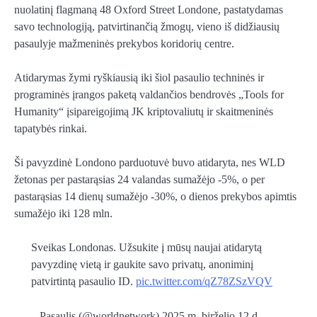
nuolatinį flagmaną 48 Oxford Street Londone, pastatydamas
savo technologiją, patvirtinančią žmogų, vieno iš didžiausių
pasaulyje mažmeninės prekybos koridorių centre.
Atidarymas žymi ryškiausią iki šiol pasaulio techninės ir
programinės įrangos paketą valdančios bendrovės „Tools for
Humanity“ įsipareigojimą JK kriptovaliutų ir skaitmeninės
tapatybės rinkai.
Ši pavyzdinė Londono parduotuvė buvo atidaryta, nes WLD
žetonas per pastarąsias 24 valandas sumažėjo -5%, o per
pastarąsias 14 dienų sumažėjo -30%, o dienos prekybos apimtis
sumažėjo iki 128 mln.
Sveikas Londonas. Užsukite į mūsų naujai atidarytą
pavyzdinę vietą ir gaukite savo privatų, anoniminį
patvirtintą pasaulio ID.
pic.twitter.com/qZ78ZSzVQV
– Pasaulis (@worldnetwork) 2025 m. birželio 12 d