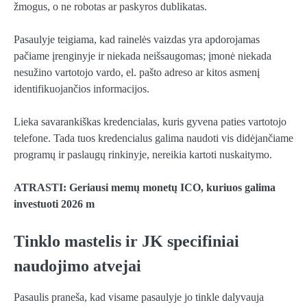
žmogus, o ne robotas ar paskyros dublikatas.
Pasaulyje teigiama, kad rainelės vaizdas yra apdorojamas
pačiame įrenginyje ir niekada neišsaugomas; įmonė niekada
nesužino vartotojo vardo, el. pašto adreso ar kitos asmenį
identifikuojančios informacijos.
Lieka savarankiškas kredencialas, kuris gyvena paties vartotojo
telefone. Tada tuos kredencialus galima naudoti vis didėjančiame
programų ir paslaugų rinkinyje, nereikia kartoti nuskaitymo.
ATRASTI: Geriausi memų monetų ICO, kuriuos galima
investuoti 2026 m
Tinklo mastelis ir JK specifiniai
naudojimo atvejai
Pasaulis praneša, kad visame pasaulyje jo tinkle dalyvauja