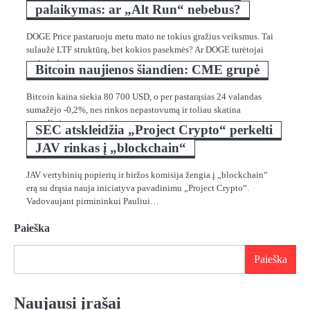
palaikymas: ar „Alt Run“ nebebus?
DOGE Price pastaruoju metu mato ne tokius gražius veiksmus. Tai
sulaužė LTF struktūrą, bet kokios pasekmės? Ar DOGE turėtojai
nerimauja…
Bitcoin naujienos šiandien: CME grupė
Bitcoin kaina siekia 80 700 USD, o per pastarąsias 24 valandas
sumažėjo -0,2%, nes rinkos nepastovumą ir toliau skatina
pasaulinė…
SEC atskleidžia „Project Crypto“ perkelti
JAV rinkas į „blockchain“
JAV vertybinių popierių ir biržos komisija žengia į „blockchain“
erą su drąsia nauja iniciatyva pavadinimu „Project Crypto“.
Vadovaujant pirmininkui Pauliui…
Paieška
Paieška
Naujausi įrašai