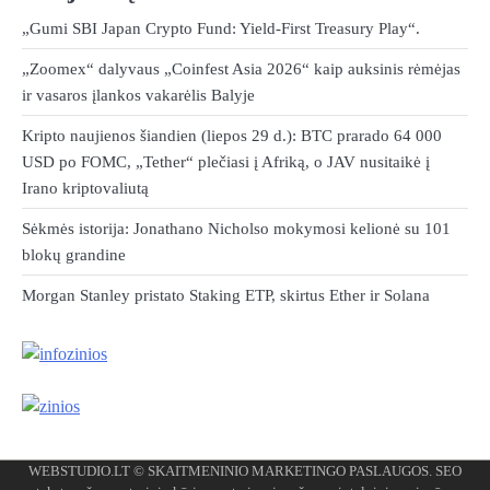
„Gumi SBI Japan Crypto Fund: Yield-First Treasury Play“.
„Zoomex“ dalyvaus „Coinfest Asia 2026“ kaip auksinis rėmėjas
ir vasaros įlankos vakarėlis Balyje
Kripto naujienos šiandien (liepos 29 d.): BTC prarado 64 000
USD po FOMC, „Tether“ plečiasi į Afriką, o JAV nusitaikė į
Irano kriptovaliutą
Sėkmės istorija: Jonathano Nicholso mokymosi kelionė su 101
blokų grandine
Morgan Stanley pristato Staking ETP, skirtus Ether ir Solana
WEBSTUDIO.LT
© SKAITMENINIO MARKETINGO PASLAUGOS. SEO