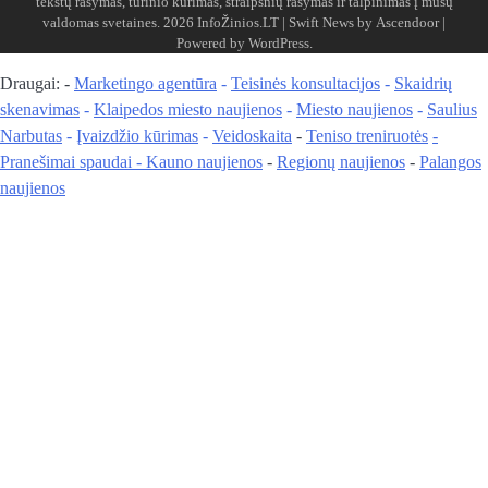
tekstų rašymas, turinio kūrimas, straipsnių rašymas ir talpinimas į mūsų
valdomas svetaines. 2026
InfoŽinios.LT
| Swift News by
Ascendoor
|
Powered by
WordPress
.
Draugai: -
Marketingo agentūra
-
Teisinės konsultacijos
-
Skaidrių
skenavimas
-
Klaipedos miesto naujienos
-
Miesto naujienos
-
Saulius
Narbutas
-
Įvaizdžio kūrimas
-
Veidoskaita
-
Teniso treniruotės
-
Pranešimai spaudai -
Kauno naujienos
-
Regionų naujienos
-
Palangos
naujienos