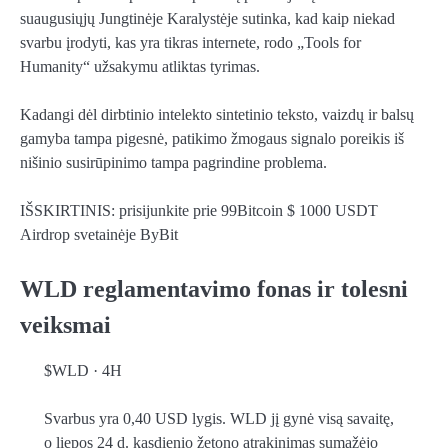
suaugusiųjų Jungtinėje Karalystėje sutinka, kad kaip niekad
svarbu įrodyti, kas yra tikras internete, rodo „Tools for
Humanity“ užsakymu atliktas tyrimas.
Kadangi dėl dirbtinio intelekto sintetinio teksto, vaizdų ir balsų
gamyba tampa pigesnė, patikimo žmogaus signalo poreikis iš
nišinio susirūpinimo tampa pagrindine problema.
IŠSKIRTINIS: prisijunkite prie 99Bitcoin $ 1000 USDT
Airdrop svetainėje ByBit
WLD reglamentavimo fonas ir tolesni
veiksmai
$WLD · 4H
Svarbus yra 0,40 USD lygis. WLD jį gynė visą savaitę,
o liepos 24 d. kasdienio žetono atrakinimas sumažėjo