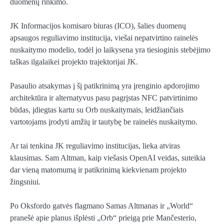
duomenų rinkimo.
JK Informacijos komisaro biuras (ICO), šalies duomenų
apsaugos reguliavimo institucija, viešai nepatvirtino rainelės
nuskaitymo modelio, todėl jo laikysena yra tiesioginis stebėjimo
taškas ilgalaikei projekto trajektorijai JK.
Pasaulio atsakymas į šį patikrinimą yra įrenginio apdorojimo
architektūra ir alternatyvus pasu pagrįstas NFC patvirtinimo
būdas, įdiegtas kartu su Orb nuskaitymais, leidžiančiais
vartotojams įrodyti amžių ir tautybę be rainelės nuskaitymo.
Ar tai tenkina JK reguliavimo institucijas, lieka atviras
klausimas. Sam Altman, kaip viešasis OpenAI veidas, suteikia
dar vieną matomumą ir patikrinimą kiekvienam projekto
žingsniui.
Po Oksfordo gatvės flagmano Samas Altmanas ir „World“
pranešė apie planus išplėsti „Orb“ prieigą prie Mančesterio,