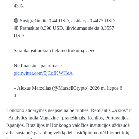
43%.
🟢 Susigrąžinkite 0,44 USD, atsidarys 0,4475 USD
🔴 Praraskite 0,398 USD, likvidumas siekia 0,3557
USD
Sąranka įsitraukia į tiekimo trūkumą… 👀
Ne finansinis patarimas ·…
pic.twitter.com/5jCoIKWHeA
– Alexas Marzellas (@MarzellCrypto) 2026 m. liepos 6
d
Londono atidarymas neapsieina be trinties. Remiantis „Axios“ ir
„Analytics India Magazine“ pranešimais, Kenijos, Portugalijos,
Ispanijos, Brazilijos ir Honkongo valdžios institucijos uždraudė
arba sustabdė pasaulinę veiklą dėl susirūpinimo dėl biometrinių