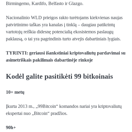
Birmingemo, Kardifo, Belfasto ir Glazgo.
Nacionalinio WLD prieigos rakto turėtojams kiekvienas naujas
patvirtinimo taškas yra kanalas į tinklą – daugiau patikrintų
vartotojų reiškia didesnę potencialią ekosistemos paslaugų
paklausą, o tai yra pagrindinis turto atvejis dabartiniais lygiais.
TYRINTI: geriausi išankstiniai kriptovaliutų pardavimai su
asimetriškais pakilimais dabartinėje rinkoje
Kodėl galite pasitikėti 99 bitkoinais
10+ metų
Įkurta 2013 m., „99Bitcoin“ komandos nariai yra kriptovaliutų
ekspertai nuo „Bitcoin“ pradžios.
90h+