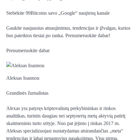
Stebėkite 99Bitcoins savo „Google“ naujienų kanale
Gaukite naujausius atnaujinimus, tendencijas ir įžvalgas, kurios
bus pateiktos tiesiai po ranka. Prenumeruokite dabar!
Prenumeruokite dabar
Aleksas Ioannou
Grandinės žurnalistas
Alexas yra patyręs kriptovaliutų prekybininkas ir rinkos
analitikas, turintis daugiau nei septynerių metų aktyvią patirtį
skaitmeninio turto srityje. Nuo pat įėjimo į rinkas 2017 m.
Aleksas specializuojasi nustatydamas atsirandančias „meta“
tendencijas ir labai nepastovius pasakojimus. Visų pirma,