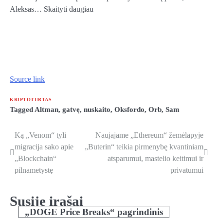
Aleksas… Skaityti daugiau
Source link
KRIPTOTURTAS
Tagged
Altman
,
gatvę
,
nuskaito
,
Oksfordo
,
Orb
,
Sam
Ką „Venom“ tyli
Naujajame „Ethereum“ žemėlapyje
Navigacija
migracija sako apie
„Buterin“ teikia pirmenybę kvantiniam
tarp
„Blockchain“
atsparumui, mastelio keitimui ir
pilnametystę
privatumui
įrašų
Susiję įrašai
„DOGE Price Breaks“ pagrindinis