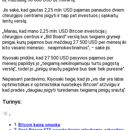
Jis sakė, kad gautas 2,25 mln. USD pajamas panaudos dviem
chirurgijos centrams įsigyti ir taip pat investuos į sąskaitų
lentų verslą.
„Manau, kad mano 2,25 mln. USD Bitcoin investicija į
chirurgijos centrus ir „Bill Board“ verslą bus teigiami grynieji
pinigai, kurių pajamos bus maždaug 27 500 USD per mėnesį iki
kito vasario mėnesio… neapmokestinamos“, – sakė jis.
Kiyosaki pridūrė, kad 27 500 USD pasyvios pajamos per
mėnesį papildys jo „teigiamą nekilnojamuoju turtu pagrįstą
verslą“, todėl jo „pinigų srautų pagalvė bus šiek tiek puresnė“.
Nepaisant pardavimo, Kiyosaki teigė, kad jis „vis dar yra labai
optimistiškas ir optimistiškai nusiteikęs Bitcoin“ atžvilgiu ir
kad pradės „daugiau įsigyti turėdamas teigiamą pinigų srautą“.
Turinys:
Bitcoin kaina smunka