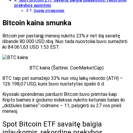
Spot Bitcoin ETF savaitę baigia įplaukomis, rekordine
prekybos apimtimi
Susiję straipsniai:
Bitcoin kaina smunka
Bitcoin per pastarąjį mėnesį nukrito 23% ir net
šią savaitę
išbandė 80 000 USD ribą. Nuo tada nuostoliai buvo sumažinti
iki 84 061,63 USD 1:53 EST.
BTC kaina (Šaltinis:
CoinMarketCap
)
BTC taip pat sumažėjo 33% nuo visų laikų rekordo (ATH) –
126 198,07 USD, kuris buvo nustatytas spalio 6 d.
Kiyosaki sprendimas parduoti Bitcoin buvo priimtas kaip
Kripto baimės ir godumo indeksas
nukrito keturiais balais iki
„didžiulės baimės“ rodmens – 11, palyginti su 27 vos prieš
mėnesį.
Spot Bitcoin ETF savaitę baigia
įplaukomis, rekordine prekybos