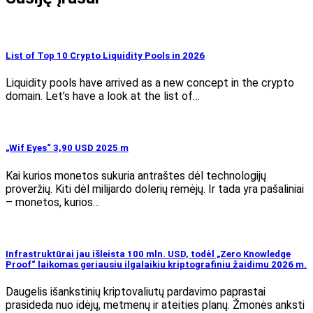
List of Top 10 Crypto Liquidity Pools in 2026
Liquidity pools have arrived as a new concept in the crypto
domain. Let’s have a look at the list of…
„Wif Eyes“ 3,90 USD 2025 m
Kai kurios monetos sukuria antraštes dėl technologijų
proveržių. Kiti dėl milijardo dolerių rėmėjų. Ir tada yra pašaliniai
– monetos, kurios…
Infrastruktūrai jau išleista 100 mln. USD, todėl „Zero Knowledge
Proof“ laikomas geriausiu ilgalaikiu kriptografiniu žaidimu 2026 m.
Daugelis išankstinių kriptovaliutų pardavimo paprastai
prasideda nuo idėjų, metmenų ir ateities planų. Žmonės anksti