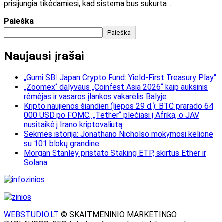
prisijungia tikėdamiesi, kad sistema bus sukurta…
Paieška
Paieška
Naujausi įrašai
„Gumi SBI Japan Crypto Fund: Yield-First Treasury Play“.
„Zoomex“ dalyvaus „Coinfest Asia 2026“ kaip auksinis
rėmėjas ir vasaros įlankos vakarėlis Balyje
Kripto naujienos šiandien (liepos 29 d.): BTC prarado 64
000 USD po FOMC, „Tether“ plečiasi į Afriką, o JAV
nusitaikė į Irano kriptovaliutą
Sėkmės istorija: Jonathano Nicholso mokymosi kelionė
su 101 blokų grandine
Morgan Stanley pristato Staking ETP, skirtus Ether ir
Solana
WEBSTUDIO.LT
© SKAITMENINIO MARKETINGO