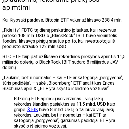
apimtimi
Kai Kiyosaki pardavė, Bitcoin ETF vakar užfiksavo 238,4 mln.
„Fidelity“ FBTC tą dieną paskatino įplaukas, kai į rezervus
pateko 108 mln. USD, o „BlackRock“ IBIT buvo vienintelis
fondas, fiksavęs pinigų srautus po to, kai investuotojai iš
produkto ištraukė 122 mln. USD.
BTC ETF taip pat užfiksavo rekordines prekybos apimtis
11,5
milijardo dolerių, o BlackRock IBIT sudaro 8 milijardus JAV
dolerių.
„Laukinis, bet ir normalus – kai ETF ar kategorija „pergyvena“,
tūris padidėja“, – sakė „Bloomberg“ ETF analitikas Ericas
Blachunas apie X. „ETF yra skysto išleidimo vožtuvai“.
Bitkoinų ETF apimčių išsiveržimas… visų laikų
rekordas šiandien pasiektas su 11,5 mlrd. USD kaip
grupė.
$ EIK
buvo 8 mlrd. USD, o tai buvo visų laikų
rekordas. Laukinis, bet ir normalus – kai ETF ar
kategorija „pergyvena“, garsumas padidėja. ETF yra
skysčio išleidimo vožtuvai.