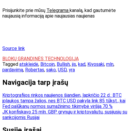
Prisijunkite prie mūsų
Telegrama
kanalą, kad gautumėte
naujausią informaciją apie naujausias naujienas
Source link
BLOKŲ GRANDINĖS TECHNOLOGIJA
Tagged
atskleidė
,
Bitcoin
,
Bullish
,
jis
,
kad
,
Kiyosaki
,
mln
,
pardavimą
,
Robertas
,
sako
,
USD
,
yra
Navigacija tarp įrašų
Kriptografijos rinkos naujienos šiandien, lapkričio 22 d.: BTC
įplaukos tampa žalios, nes BTC USD pakyla link 85 tūkst., kai
Fed palūkanų normos sumažinimo tikimybė viršija 70 %
JK konfiskavo 25 mln. GBP grynųjų ir kriptovaliutų, susijusių su
sankcijomis Rusijai
Susiję įrašai