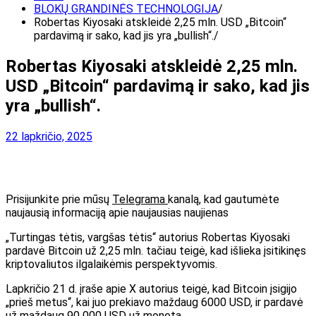
BLOKŲ GRANDINĖS TECHNOLOGIJA
Robertas Kiyosaki atskleidė 2,25 mln. USD „Bitcoin“
pardavimą ir sako, kad jis yra „bullish“.
Robertas Kiyosaki atskleidė 2,25 mln.
USD „Bitcoin“ pardavimą ir sako, kad jis
yra „bullish“.
22 lapkričio, 2025
Prisijunkite prie mūsų
Telegrama
kanalą, kad gautumėte
naujausią informaciją apie naujausias naujienas
„Turtingas tėtis, vargšas tėtis“ autorius Robertas Kiyosaki
pardavė Bitcoin už 2,25 mln.
tačiau teigė, kad išlieka įsitikinęs
kriptovaliutos ilgalaikėmis perspektyvomis.
Lapkričio 21 d. įraše apie X autorius teigė, kad Bitcoin įsigijo
„prieš metus“, kai juo prekiavo maždaug 6000 USD, ir pardavė
už maždaug 90 000 USD už monetą.