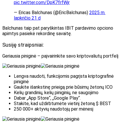
pic.twitter.com/DpK7frfWjr
— Ericas Balchunas (@EricBalchunas)
2025 m.
lapkričio 21 d
Balchunas taip pat
paryškintas
IBIT pardavimo opciono
apimtys pasiekė rekordinę savaitę.
Susiję straipsniai:
Geriausia piniginė – paįvairinkite savo kriptovaliutų portfelį
Lengva naudoti, funkcijomis pagrįsta kriptografinė
piniginė
Gaukite išankstinę prieigą prie būsimų žetonų ICO
Kelių grandinių, kelių piniginių, ne saugojimo
Dabar „App Store“, „Google Play“.
Stakite, kad uždirbtumėte vietinį žetoną $ BEST
250 000+ aktyvių naudotojų per mėnesį