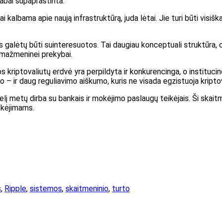
labai supaprastinta.
i kalbama apie naują infrastruktūrą, juda lėtai. Jie turi būti visišk
galėtų būti suinteresuotos. Tai daugiau konceptuali struktūra, o n
 mažmeninei prekybai.
riptovaliutų erdvė yra perpildyta ir konkurencinga, o institucinė 
ko – ir daug reguliavimo aiškumo, kuris ne visada egzistuoja kripto
elį metų dirba su bankais ir mokėjimo paslaugų teikėjais. Ši skait
okėjimams.
s
,
Ripple
,
sistemos
,
skaitmeninio
,
turto