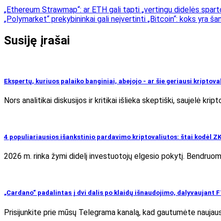
„Ethereum Strawmap“: ar ETH gali tapti „vertingu didelės spart
„Polymarket“ prekybininkai gali neįvertinti „Bitcoin“: koks yra ša
Susiję įrašai
Ekspertų, kuriuos palaiko banginiai, abejojo ​​- ar šie geriausi kriptov
Nors analitikai diskusijos ir kritikai išlieka skeptiški, saujelė krip
4 populiariausios išankstinio pardavimo kriptovaliutos: štai kodėl Z
2026 m. rinka žymi didelį investuotojų elgesio pokytį. Bendruom
„Cardano“ padalintas į dvi dalis po klaidų išnaudojimo, dalyvaujant 
Prisijunkite prie mūsų Telegrama kanalą, kad gautumėte naujausi