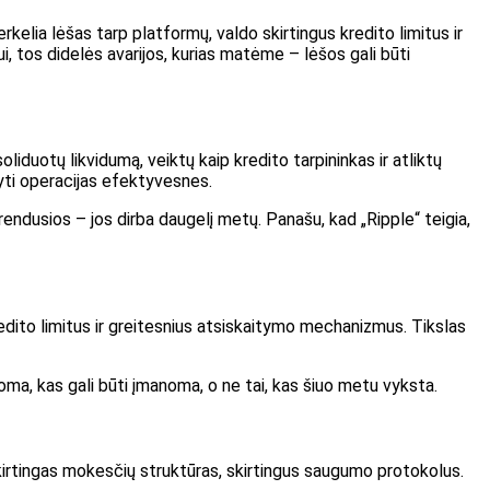
erkelia lėšas tarp platformų, valdo skirtingus kredito limitus ir
ui, tos didelės avarijos, kurias matėme – lėšos gali būti
liduotų likvidumą, veiktų kaip kredito tarpininkas ir atliktų
ryti operacijas efektyvesnes.
endusios – jos dirba daugelį metų. Panašu, kad „Ripple“ teigia,
edito limitus ir greitesnius atsiskaitymo mechanizmus. Tikslas
oma, kas gali būti įmanoma, o ne tai, kas šiuo metu vyksta.
skirtingas mokesčių struktūras, skirtingus saugumo protokolus.