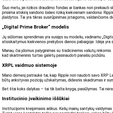
Šiuo metu, jei rizikos draudimo fondas ar bankas nori prekiauti ska
prisiima atskirą sandorio šalies riziką kiekvienam sandoriui. Ripp
įšaldytos. Tai yra tikras susirūpinimas įstaigoms, valdančioms d
„Digital Prime Broker“ modelis
Jų siūlomas sprendimas yra susijęs su modeliu, vadinamu „Digital 
atsiskaitymus kiekvienos prekybos dienos pabaigoje. Idėja yra su
Manau, čia įdomus palyginimas su tradicinėmis valiutų rinkomis.
kad skaitmeninis turtas galėtų pasinaudoti panašiu požiūriu.
XRPL vaidmuo sistemoje
Mano dėmesį patraukė tai, kaip Ripple nori naudoti savo XRP Led
būtų ankstyvas pozicijų užskaitymas, didesnis skaidrumas ir sum
Bet štai koks dalykas – tai tik balta knyga, pasiūlymas. Tai nė
Institucinio įvaikinimo iššūkiai
Institucijoms kreipimasis aiškus. Kelių mainų santykių valdymas 