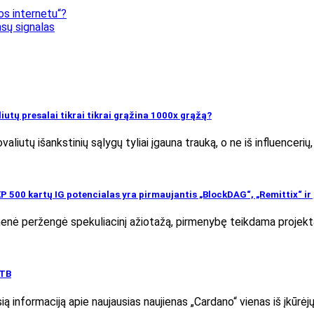
os internetu“?
nsų signalas
aliutų presalai tikrai tikrai grąžina 1000x grąžą?
tovaliutų išankstinių sąlygų tyliai įgauna trauką, o ne iš influencerių
KP 500 kartų IG potencialas yra pirmaujantis „BlockDAG“, „Remittix“ ir 
enė peržengė spekuliacinį ažiotažą, pirmenybę teikdama projektam
FTB
ą informaciją apie naujausias naujienas „Cardano“ vienas iš įkūrė