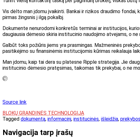
Turint vieną kontaktinį tašką per pagrindinį brokerį, viskas būtų 
Vis dėlto man įdomu įvaikinti. Bankai ir rizikos draudimo fondai, ka
pirmas žingsnis į ilgą pokalbį.
Dokumente nenurodomi konkretūs terminai ar institucijos, kurios 
daugiausia dėmesio skiria institucinio naudojimo atvejams, o ne
Galbūt toks požiūris jiems yra prasmingas. Mažmeninės prekybos k
pasitikėjimo su finansinėmis institucijomis kūrimas reikalauja lai
Man įdomu, kaip tai dera su platesne Ripple strategija. Jie daug
institucinio dėmesio pratęsimas, taikomas tik prekybai, o ne m
Source link
BLOKŲ GRANDINĖS TECHNOLOGIJA
Tagged
dokumentą
,
informacinį
,
institucinės
,
išleidžia
,
prekybo
Navigacija tarp įrašų