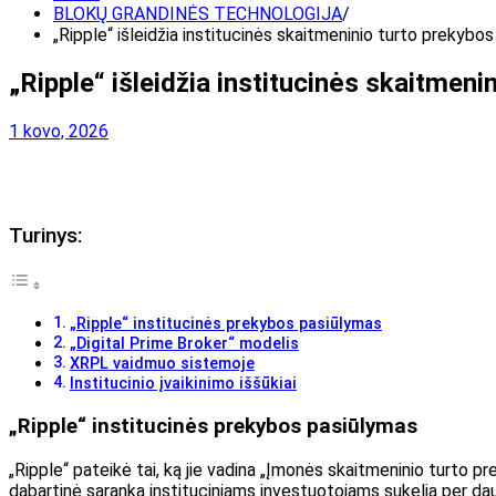
BLOKŲ GRANDINĖS TECHNOLOGIJA
„Ripple“ išleidžia institucinės skaitmeninio turto prekyb
„Ripple“ išleidžia institucinės skaitme
1 kovo, 2026
Turinys:
„Ripple“ institucinės prekybos pasiūlymas
„Digital Prime Broker“ modelis
XRPL vaidmuo sistemoje
Institucinio įvaikinimo iššūkiai
„Ripple“ institucinės prekybos pasiūlymas
„Ripple“ pateikė tai, ką jie vadina „Įmonės skaitmeninio turto prek
dabartinė sąranka instituciniams investuotojams sukelia per dau