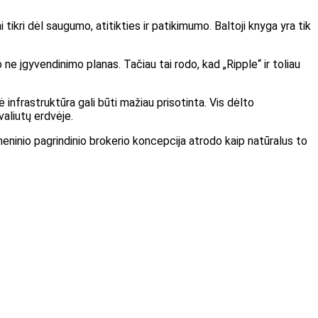
ai tikri dėl saugumo, atitikties ir patikimumo. Baltoji knyga yra tik
e įgyvendinimo planas. Tačiau tai rodo, kad „Ripple“ ir toliau
infrastruktūra gali būti mažiau prisotinta. Vis dėlto
valiutų erdvėje.
meninio pagrindinio brokerio koncepcija atrodo kaip natūralus to