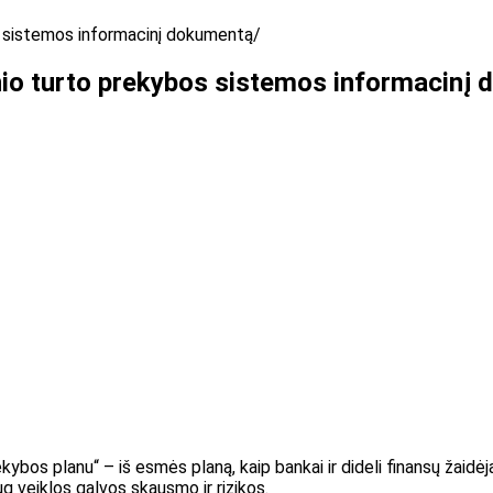
os sistemos informacinį dokumentą
ninio turto prekybos sistemos informacinį
ybos planu“ – iš esmės planą, kaip bankai ir dideli finansų žaidėjai
g veiklos galvos skausmo ir rizikos.