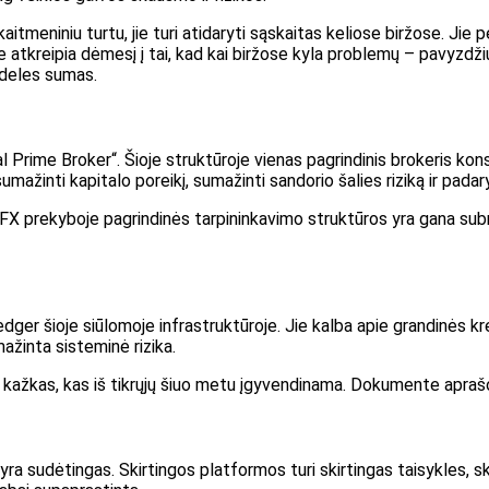
itmeniniu turtu, jie turi atidaryti sąskaitas keliose biržose. Jie p
le atkreipia dėmesį į tai, kad kai biržose kyla problemų – pavyzdži
ideles sumas.
Prime Broker“. Šioje struktūroje vienas pagrindinis brokeris konso
mažinti kapitalo poreikį, sumažinti sandorio šalies riziką ir pada
 FX prekyboje pagrindinės tarpininkavimo struktūros yra gana subr
ger šioje siūlomoje infrastruktūroje. Jie kalba apie grandinės kr
ažinta sisteminė rizika.
ra kažkas, kas iš tikrųjų šiuo metu įgyvendinama. Dokumente apraš
yra sudėtingas. Skirtingos platformos turi skirtingas taisykles, 