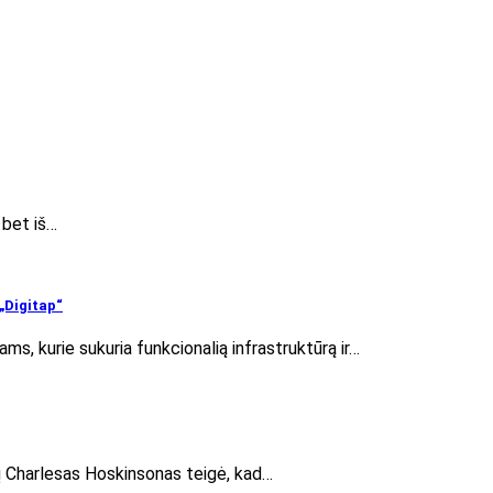
, bet iš…
„Digitap“
s, kurie sukuria funkcionalią infrastruktūrą ir…
jų Charlesas Hoskinsonas teigė, kad…