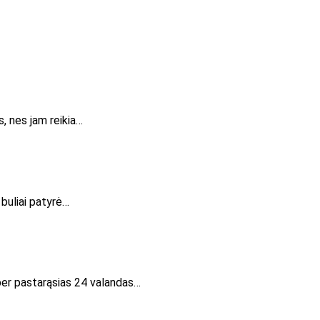
s, nes jam reikia…
buliai patyrė…
 per pastarąsias 24 valandas…