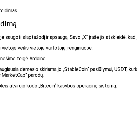
žeidimas.
idimą
je saugoti slaptažodį ir apsaugą.
Savo „X“ įraše jis atskleidė, ka
vietoje veiks vietoje vartotojų įrenginiuose.
anešime teigė Ardoino.
ugiausia dėmesio skiriama jo „StableCoin“ pasiūlymui, USDT, kuris 
inMarketCap“ parodų.
leis atvirojo kodo „Bitcoin“ kasybos operacinę sistemą.