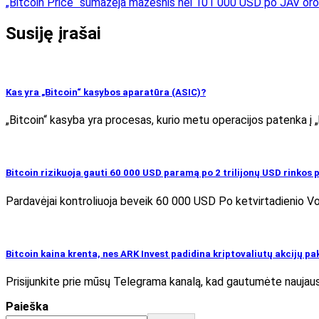
„Bitcoin Price“ sumažėja mažesnis nei 101 000 USD po JAV oro 
Susiję įrašai
Kas yra „Bitcoin“ kasybos aparatūra (ASIC)?
„Bitcoin“ kasyba yra procesas, kurio metu operacijos patenka į „b
Bitcoin rizikuoja gauti 60 000 USD paramą po 2 trilijonų USD rinkos
Pardavėjai kontroliuoja beveik 60 000 USD Po ketvirtadienio Vo
Bitcoin kaina krenta, nes ARK Invest padidina kriptovaliutų akcijų pa
Prisijunkite prie mūsų Telegrama kanalą, kad gautumėte naujausi
Paieška