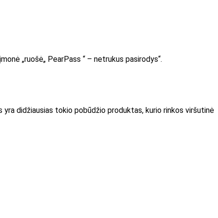
d įmonė „ruošė„ PearPass “ – netrukus pasirodys“.
yra didžiausias tokio pobūdžio produktas, kurio rinkos viršutinė