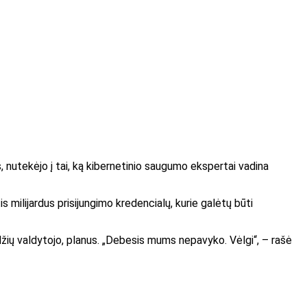
s, nutekėjo į tai, ką kibernetinio saugumo ekspertai vadina
tis milijardus prisijungimo kredencialų, kurie galėtų būti
džių valdytojo, planus. „Debesis mums nepavyko. Vėlgi“, – rašė