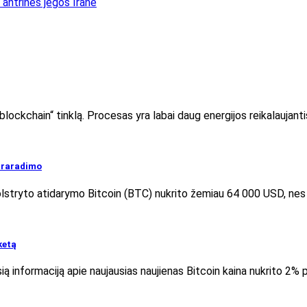
antrinės jėgos Irane
lockchain“ tinklą. Procesas yra labai daug energijos reikalaujanti
 praradimo
lstryto atidarymo Bitcoin (BTC) nukrito žemiau 64 000 USD, nes 
ketą
ą informaciją apie naujausias naujienas Bitcoin kaina nukrito 2%