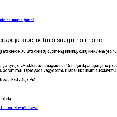
tinio saugumo įmonė
perspėja kibernetinio saugumo įmonė
tskleidė 30 „atskleistų duomenų rinkinių, kurių kiekviena yra nuo d
igė tyrėjai. „Atskleistus daugiau nei 16 milijardų prisijungimo įrašų
os perėmimui, tapatybės vagystėms ir labai tiksliniam sukčiavimui.
trodo, kad „Deja Vu“.
uotėkį.
itter.com/bya6htfawu