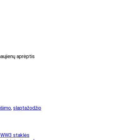
naujienų aprėptis
rišimo
,
slaptažodžio
p WW3 staklės