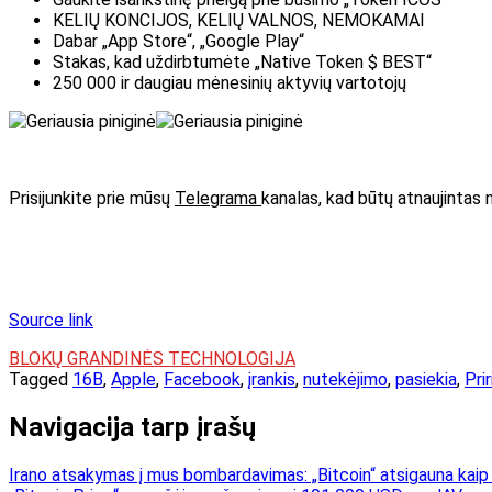
KELIŲ KONCIJOS, KELIŲ VALNOS, NEMOKAMAI
Dabar „App Store“, „Google Play“
Stakas, kad uždirbtumėte „Native Token $ BEST“
250 000 ir daugiau mėnesinių aktyvių vartotojų
Prisijunkite prie mūsų
Telegrama
kanalas, kad būtų atnaujintas 
Source link
BLOKŲ GRANDINĖS TECHNOLOGIJA
Tagged
16B
,
Apple
,
Facebook
,
įrankis
,
nutekėjimo
,
pasiekia
,
Pri
Navigacija tarp įrašų
Irano atsakymas į mus bombardavimas: „Bitcoin“ atsigauna kai