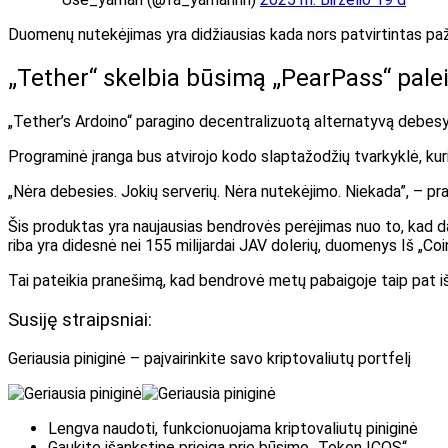
Duomenų nutekėjimas yra didžiausias kada nors patvirtintas pa
„Tether“ skelbia būsimą „PearPass“ pale
„Tether’s Ardoino“ paragino decentralizuotą alternatyvą debesy
Programinė įranga bus atvirojo kodo slaptažodžių tvarkyklė, kuri 
„Nėra debesies. Jokių serverių. Nėra nutekėjimo. Niekada”, – pr
Šis produktas yra naujausias bendrovės perėjimas nuo to, kad da
riba yra didesnė nei 155 milijardai JAV dolerių,
duomenys
Iš „Co
Tai pateikia pranešimą, kad bendrovė metų pabaigoje taip pat iš
Susiję straipsniai:
Geriausia piniginė – paįvairinkite savo kriptovaliutų portfelį
Lengva naudoti, funkcionuojama kriptovaliutų piniginė
Gaukite išankstinę prieigą prie būsimo „Token ICOS“