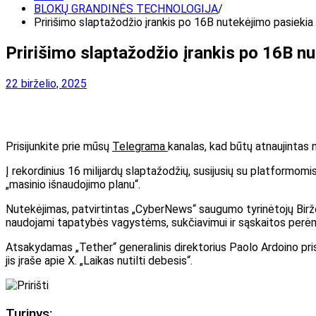
BLOKŲ GRANDINĖS TECHNOLOGIJA
Pririšimo slaptažodžio įrankis po 16B nutekėjimo pasiekia
Pririšimo slaptažodžio įrankis po 16B n
22 birželio, 2025
Prisijunkite prie mūsų
Telegrama
kanalas, kad būtų atnaujintas 
Į rekordinius 16 milijardų slaptažodžių, susijusių su platformomi
„masinio išnaudojimo planu“.
Nutekėjimas, patvirtintas „CyberNews“ saugumo tyrinėtojų
Birž
naudojami tapatybės vagystėms, sukčiavimui ir sąskaitos perėm
Atsakydamas „Tether“ generalinis direktorius Paolo Ardoino pris
jis įraše apie X. „Laikas nutilti debesis“.
Turinys: