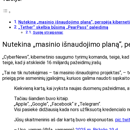
Nutekina „masinio išnaudojimo planą“, perspėja kiberne
„Tether“ skelbia būsimą „PearPass“ paleidimą
Susiję straipsniai:
Nutekina „masinio išnaudojimo planą“, 
„CyberNews“, kibernetinio saugumo tyrimų komanda, teigė, kad ji a
teigė, kad ji atskleidė 16 milijardų pažeidimų įrašų.
„Tai ne tik nutekėjimas – tai masinio išnaudojimo projektas“, – te
prieigą prie asmeninių įgaliojimų, kuriuos galima naudoti sąskait
Kiekvieną kartą, kai įvyksta naujas duomenų pažeidimas, a
Tačiau šiandien buvo kitaip.
„Apple“, „Google“, „Facebook“ ir „Telegram“.
Visi pasiekė didžiausią kada nors užfiksuotą kredencialo n
Jūsų skaitmeninis aš dar kartą buvo eksponuotas.
pic.tw
– Use_yaman (@fa_yamannn)
2025 m. Birželio 19 d