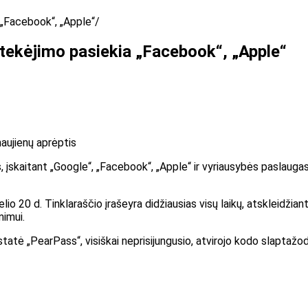
 „Facebook“, „Apple“
utekėjimo pasiekia „Facebook“, „Apple“
naujienų aprėptis
s, įskaitant „Google“, „Facebook“, „Apple“ ir vyriausybės paslauga
elio 20 d. Tinklaraščio įraše
yra didžiausias visų laikų, atskleidžian
imui.
tatė „PearPass“, visiškai neprisijungusio, atvirojo kodo slaptažo