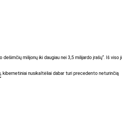
ešimčių milijonų iki daugiau nei 3,5 milijardo įrašų“.
Iš viso ji
, kibernetiniai nusikaltėliai dabar turi precedento neturinčią
“