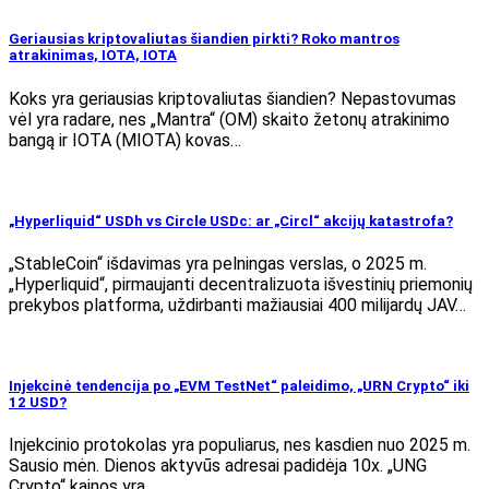
Geriausias kriptovaliutas šiandien pirkti? Roko mantros
atrakinimas, IOTA, IOTA
Koks yra geriausias kriptovaliutas šiandien? Nepastovumas
vėl yra radare, nes „Mantra“ (OM) skaito žetonų atrakinimo
bangą ir IOTA (MIOTA) kovas…
„Hyperliquid“ USDh vs Circle USDc: ar „Circl“ akcijų katastrofa?
„StableCoin“ išdavimas yra pelningas verslas, o 2025 m.
„Hyperliquid“, pirmaujanti decentralizuota išvestinių priemonių
prekybos platforma, uždirbanti mažiausiai 400 milijardų JAV…
Injekcinė tendencija po „EVM TestNet“ paleidimo, „URN Crypto“ iki
12 USD?
Injekcinio protokolas yra populiarus, nes kasdien nuo 2025 m.
Sausio mėn. Dienos aktyvūs adresai padidėja 10x. „UNG
Crypto“ kainos yra…