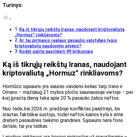
Turinys:
Ką iš tikrųjų reikštų Iranas, naudojant kriptovaliutą
„Hormuz“ rinkliavoms?
Ar tai pirmasis realaus pasaulio valstybės lygio
kriptovaliutų naudojimo atvejis?
Kodėl galite pasitikėti 99 bitkoinais
Ką iš tikrųjų reikštų Iranas, naudojant
kriptovaliutą „Hormuz“ rinkliavoms?
Hormūzo sąsiauris yra siauras vandens kelias tarp Irano ir
Omano – maždaug 21 mylios pločio siauriausioje vietoje – per
kurį įprastą dieną teka apie 20 % pasaulio žalios naftos.
Nuo tada, kai 2026 m. pradžioje konfliktas paaštrėjo, šis
srautas faktiškai sustojo, todėl naftos kainos kyla ir ėmė
drebėti pasaulinės tiekimo grandinės. Sąsiauris nėra fono
detalė; tai yra taškas.
Laivybos rinkliavos yra tiesiog mokesčiai už pravažiavimą –