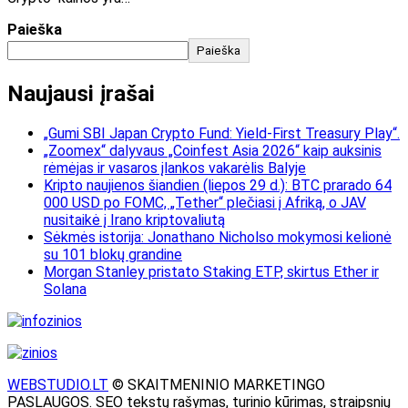
Paieška
Paieška
Naujausi įrašai
„Gumi SBI Japan Crypto Fund: Yield-First Treasury Play“.
„Zoomex“ dalyvaus „Coinfest Asia 2026“ kaip auksinis
rėmėjas ir vasaros įlankos vakarėlis Balyje
Kripto naujienos šiandien (liepos 29 d.): BTC prarado 64
000 USD po FOMC, „Tether“ plečiasi į Afriką, o JAV
nusitaikė į Irano kriptovaliutą
Sėkmės istorija: Jonathano Nicholso mokymosi kelionė
su 101 blokų grandine
Morgan Stanley pristato Staking ETP, skirtus Ether ir
Solana
WEBSTUDIO.LT
© SKAITMENINIO MARKETINGO
PASLAUGOS. SEO tekstų rašymas, turinio kūrimas, straipsnių