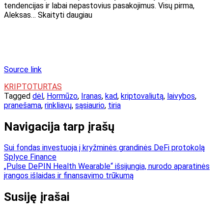
tendencijas ir labai nepastovius pasakojimus. Visų pirma,
Aleksas… Skaityti daugiau
Source link
KRIPTOTURTAS
Tagged
dėl
,
Hormūzo
,
Iranas
,
kad
,
kriptovaliutą
,
laivybos
,
pranešama
,
rinkliavų
,
sąsiaurio
,
tiria
Navigacija tarp įrašų
Sui fondas investuoja į kryžminės grandinės DeFi protokolą
Splyce Finance
„Pulse DePIN Health Wearable“ išsijungia, nurodo aparatinės
įrangos išlaidas ir finansavimo trūkumą
Susiję įrašai