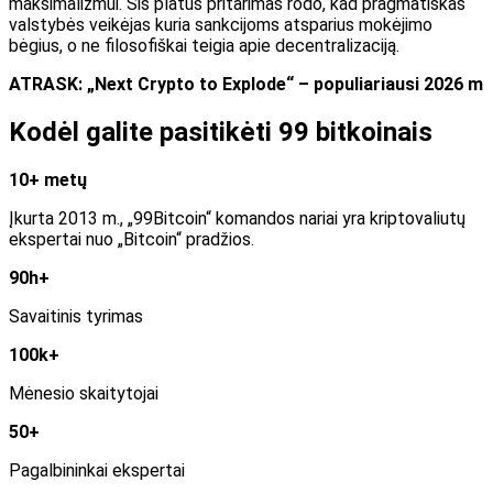
maksimalizmui. Šis platus pritarimas rodo, kad pragmatiškas
valstybės veikėjas kuria sankcijoms atsparius mokėjimo
bėgius, o ne filosofiškai teigia apie decentralizaciją.
ATRASK: „Next Crypto to Explode“ – populiariausi 2026 m
Kodėl galite pasitikėti 99 bitkoinais
10+ metų
Įkurta 2013 m., „99Bitcoin“ komandos nariai yra kriptovaliutų
ekspertai nuo „Bitcoin“ pradžios.
90h+
Savaitinis tyrimas
100k+
Mėnesio skaitytojai
50+
Pagalbininkai ekspertai