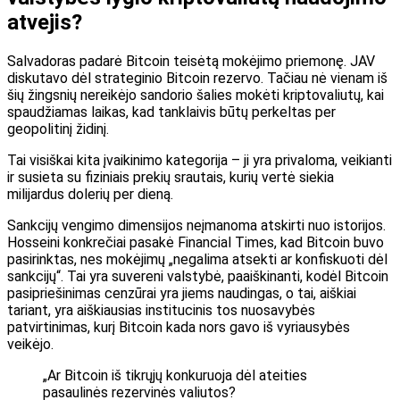
atvejis?
Salvadoras padarė Bitcoin teisėtą mokėjimo priemonę. JAV
diskutavo dėl strateginio Bitcoin rezervo. Tačiau nė vienam iš
šių žingsnių nereikėjo sandorio šalies mokėti kriptovaliutų, kai
spaudžiamas laikas, kad tanklaivis būtų perkeltas per
geopolitinį židinį.
Tai visiškai kita įvaikinimo kategorija – ji yra privaloma, veikianti
ir susieta su fiziniais prekių srautais, kurių vertė siekia
milijardus dolerių per dieną.
Sankcijų vengimo dimensijos neįmanoma atskirti nuo istorijos.
Hosseini konkrečiai pasakė Financial Times, kad Bitcoin buvo
pasirinktas, nes mokėjimų „negalima atsekti ar konfiskuoti dėl
sankcijų“. Tai yra suvereni valstybė, paaiškinanti, kodėl Bitcoin
pasipriešinimas cenzūrai yra jiems naudingas, o tai, aiškiai
tariant, yra aiškiausias institucinis tos nuosavybės
patvirtinimas, kurį Bitcoin kada nors gavo iš vyriausybės
veikėjo.
„Ar Bitcoin iš tikrųjų konkuruoja dėl ateities
pasaulinės rezervinės valiutos?