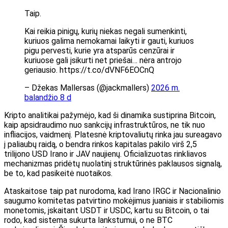
Taip.
Kai reikia pinigų, kurių niekas negali sumenkinti,
kuriuos galima nemokamai laikyti ir gauti, kuriuos
pigu pervesti, kurie yra atsparūs cenzūrai ir
kuriuose gali įsikurti net priešai… nėra antrojo
geriausio. https://t.co/dVNF6EOCnQ
– Džekas Mallersas (@jackmallers)
2026 m.
balandžio 8 d
Kripto analitikai pažymėjo, kad ši dinamika sustiprina Bitcoin,
kaip apsidraudimo nuo sankcijų infrastruktūros, ne tik nuo
infliacijos, vaidmenį. Platesnė kriptovaliutų rinka jau sureagavo
į paliaubų raidą, o bendra rinkos kapitalas pakilo virš 2,5
trilijono USD Irano ir JAV naujienų. Oficializuotas rinkliavos
mechanizmas pridėtų nuolatinį struktūrinės paklausos signalą,
be to, kad pasikeitė nuotaikos.
Ataskaitose taip pat nurodoma, kad Irano IRGC ir Nacionalinio
saugumo komitetas patvirtino mokėjimus juaniais ir stabiliomis
monetomis, įskaitant USDT ir USDC, kartu su Bitcoin, o tai
rodo, kad sistema sukurta lankstumui, o ne BTC