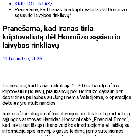
KRIPTOTURTAS
Pranešama, kad Iranas tiria kriptovaliutą dėl Hormūzo
sąsiaurio laivybos rinkliavų
Pranešama, kad Iranas tiria
kriptovaliutą dėl Hormūzo sąsiaurio
laivybos rinkliavų
11 balandžio, 2026
Pranešama, kad Iranas reikalauja 1 USD už barelį naftos
kriptovaliutų iš laivų, plaukiančių per Hormūzo sąsiaurį per
dabartines paliaubas su Jungtinėmis Valstijomis, o operacijos
detalės yra stulbinančios.
Irano naftos, dujų ir naftos chemijos produktų eksportuotojų
sąjungos atstovas Hamidas Hosseini sakė „Financial Times“,
kad laivai turi išsiųsti Irano valdžios institucijoms el. laišką su
informacija apie krovinį, o gavus leidimą jiems suteikiamos