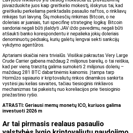
įsivaizduokite juos kaip greitkelio mokestį, išskyrus tai, kad
greitkeliu perkeliama penktadalis pasaulio naftos, o rinkliavų
rinkėjas turi laivyną. Šių mokesčių rinkimas Bitcoin, o ne
doleriais ar juaniais, turi specifinę strateginę logiką: Bitcoin
sandoriai negali būti įšaldyti JAV iždo pavedimu, negali būti
atšaukti banko korespondentu ir nepalieka jokių doleriais
denominuotų pėdsakų, kurių galėtų lengvai sekti sankcijų
vykdymo agentūros.
Aptariami skaičiai nėra trivialūs. Visiškai pakrautas Very Large
Crude Carrier gabena maždaug 2 milijonus barelių, o tai reiškia,
kad per vieną tranzitą galima sumokėti 2 milijonus dolerių –
maždaug 281 BTC dabartinėmis kainomis. Įtampa tarp
Hormūzo sąsiaurio ir kriptovaliutų rinkos dinamikos sankirta
vystėsi jau kelias savaites, tačiau tiesioginis rinkliavos
mechanizmas tai pakeistų nuo koreliacijos prie tiesioginio
priežastinio ryšio.
ATRASTI: Geriausi memų monetų ICO, kuriuos galima
investuoti 2026 m
Ar tai pirmasis realaus pasaulio
valstybės lygio kriptovaliutų naudojimo