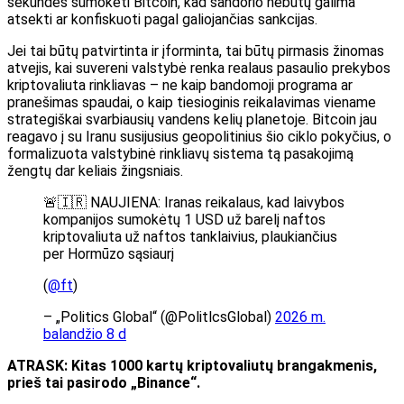
sekundės sumokėti Bitcoin, kad sandorio nebūtų galima
atsekti ar konfiskuoti pagal galiojančias sankcijas.
Jei tai būtų patvirtinta ir įforminta, tai būtų pirmasis žinomas
atvejis, kai suvereni valstybė renka realaus pasaulio prekybos
kriptovaliuta rinkliavas – ne kaip bandomoji programa ar
pranešimas spaudai, o kaip tiesioginis reikalavimas viename
strategiškai svarbiausių vandens kelių planetoje. Bitcoin jau
reagavo į su Iranu susijusius geopolitinius šio ciklo pokyčius, o
formalizuota valstybinė rinkliavų sistema tą pasakojimą
žengtų dar keliais žingsniais.
🚨🇮🇷 NAUJIENA: Iranas reikalaus, kad laivybos
kompanijos sumokėtų 1 USD už barelį naftos
kriptovaliuta už naftos tanklaivius, plaukiančius
per Hormūzo sąsiaurį
(
@ft
)
– „Politics Global“ (@PolitlcsGlobal)
2026 m.
balandžio 8 d
ATRASK: Kitas 1000 kartų kriptovaliutų brangakmenis,
prieš tai pasirodo „Binance“.