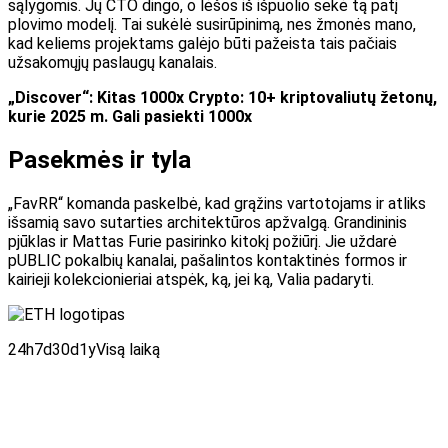
sąlygomis. Jų CTO dingo, o lėšos iš išpuolio sekė tą patį
plovimo modelį. Tai sukėlė susirūpinimą, nes žmonės mano,
kad keliems projektams galėjo būti pažeista tais pačiais
užsakomųjų paslaugų kanalais.
„Discover“: Kitas 1000x Crypto: 10+ kriptovaliutų žetonų,
kurie 2025 m. Gali pasiekti 1000x
Pasekmės ir tyla
„FavRR“ komanda paskelbė, kad grąžins vartotojams ir atliks
išsamią savo sutarties architektūros apžvalgą. Grandininis
pjūklas ir Mattas Furie pasirinko kitokį požiūrį. Jie uždarė
p
UBLIC pokalbių kanalai, pašalintos kontaktinės formos ir
kairieji kolekcionieriai
atspėk, ką, jei ką,
Valia
padaryti.
24h
7d
30d
1y
Visą laiką