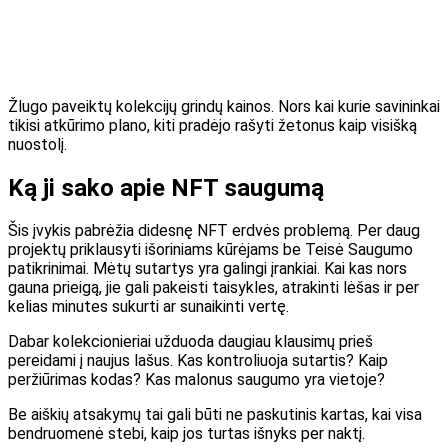
Žlugo paveiktų kolekcijų grindų kainos. Nors kai kurie savininkai
tikisi atkūrimo plano, kiti pradėjo rašyti žetonus kaip visišką
nuostolį.
Ką ji sako apie NFT saugumą
Šis įvykis pabrėžia didesnę NFT erdvės problemą.
Per daug
projektų
priklausyti
išoriniams kūrėjams be
Teisė
Saugumo
patikrinimai.
Mėtų sutartys yra galingi įrankiai. Kai kas nors
gauna prieigą, jie gali pakeisti taisykles, atrakinti lėšas ir per
kelias minutes sukurti ar sunaikinti vertę.
Dabar kolekcionieriai užduoda daugiau klausimų prieš
pereidami į naujus lašus. Kas kontroliuoja sutartis? Kaip
peržiūrimas kodas?
Kas
malonus
saugumo
yra
vietoje?
Be aiškių atsakymų tai gali būti ne paskutinis kartas, kai visa
bendruomenė stebi, kaip jos turtas išnyks per naktį.