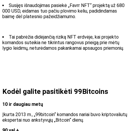
Susijęs išnaudojimas pasiekė „Favrr NFT“ projektą už 680
000 USD, eidamas tuo pačiu plovimo keliu, padidindamas
baimę dėl platesnio pažeidžiamumo.
Tai pabrėžia didėjančią riziką NFT erdvėje, kai projekto
komandos suteikia ne tikrintus rangovus prieigą prie mėtų
lygio leidimų, neturėdamos pakankamai apsaugos priemonių.
Kodėl galite pasitikėti 99Bitcoins
10 ir daugiau metų
Įkurta 2013 m., „99bitcoin“ komandos nariai buvo kriptovaliutų
ekspertai nuo ankstyvųjų „Bitcoin“ dienų.
90 val.+