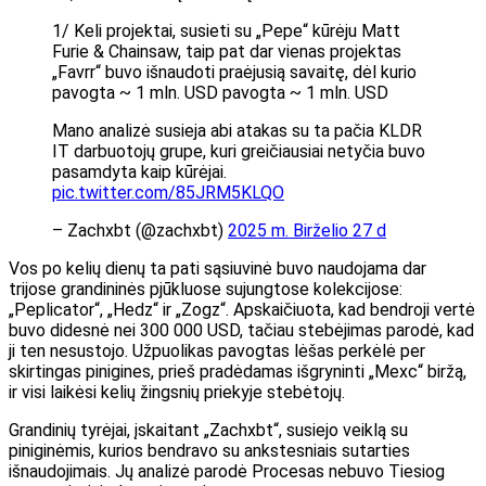
1/ Keli projektai, susieti su „Pepe“ kūrėju Matt
Furie & Chainsaw, taip pat dar vienas projektas
„Favrr“ buvo išnaudoti praėjusią savaitę, dėl kurio
pavogta ~ 1 mln. USD pavogta ~ 1 mln. USD
Mano analizė susieja abi atakas su ta pačia KLDR
IT darbuotojų grupe, kuri greičiausiai netyčia buvo
pasamdyta kaip kūrėjai.
pic.twitter.com/85JRM5KLQO
– Zachxbt (@zachxbt)
2025 m. Birželio 27 d
Vos po kelių dienų ta pati sąsiuvinė buvo naudojama dar
trijose grandininės pjūkluose sujungtose kolekcijose:
„Peplicator“, „Hedz“ ir „Zogz“. Apskaičiuota, kad bendroji vertė
buvo didesnė nei 300 000 USD, tačiau stebėjimas parodė, kad
ji ten nesustojo. Užpuolikas pavogtas lėšas perkėlė per
skirtingas pinigines, prieš pradėdamas išgryninti „Mexc“ biržą,
ir visi laikėsi kelių žingsnių priekyje stebėtojų.
Grandinių tyrėjai, įskaitant „Zachxbt“, susiejo veiklą su
piniginėmis, kurios bendravo su ankstesniais sutarties
išnaudojimais.
Jų analizė
parodė
Procesas nebuvo
Tiesiog