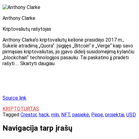
Anthony Clarke
Kriptovaliutų rašytojas
Anthony Clarke’o kriptovaliutų kelionė prasidėjo 2017 m.,
Sukėlė atradimą „Quora“. Įsigijęs „Bitcoin“ ir „Verge“ kaip savo
pirmąsias kriptovaliutas, jis įgavo didelį susidomėjimą kylančiu
„blockchain“ technologijos pasauliu. Tai paskatino jį pradėti
rašyti … Skaityti daugiau
Source link
KRIPTOTURTAS
Tagged
Creator
,
hack
,
mln
,
NFT
,
pasiekė
,
Pepe
,
projektai
,
USD
Navigacija tarp įrašų