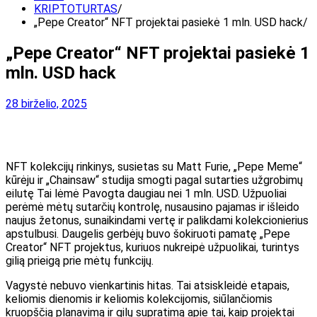
KRIPTOTURTAS
„Pepe Creator“ NFT projektai pasiekė 1 mln. USD hack
„Pepe Creator“ NFT projektai pasiekė 1
mln. USD hack
28 birželio, 2025
NFT kolekcijų rinkinys, susietas su Matt Furie, „Pepe Meme“
kūrėju ir „Chainsaw“ studija
smogti
pagal sutarties užgrobimų
eilutę
Tai lėmė
Pavogta daugiau nei 1 mln. USD.
Užpuoliai
perėmė mėtų sutarčių kontrolę, nusausino pajamas ir išleido
naujus žetonus, sunaikindami vertę ir palikdami kolekcionierius
apstulbusi. Daugelis gerbėjų buvo šokiruoti pamatę „Pepe
Creator“ NFT projektus, kuriuos nukreipė užpuolikai, turintys
gilią prieigą prie mėtų funkcijų.
Vagystė nebuvo vienkartinis hitas. Tai atsiskleidė etapais,
keliomis dienomis ir keliomis kolekcijomis, siūlančiomis
kruopščią planavimą ir gilų supratimą apie tai, kaip projektai