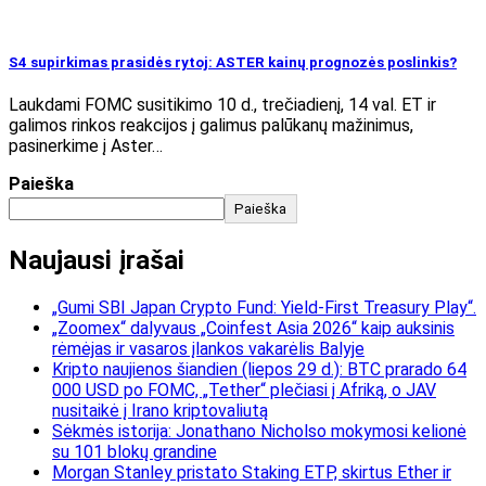
S4 supirkimas prasidės rytoj: ASTER kainų prognozės poslinkis?
Laukdami FOMC susitikimo 10 d., trečiadienį, 14 val. ET ir
galimos rinkos reakcijos į galimus palūkanų mažinimus,
pasinerkime į Aster…
Paieška
Paieška
Naujausi įrašai
„Gumi SBI Japan Crypto Fund: Yield-First Treasury Play“.
„Zoomex“ dalyvaus „Coinfest Asia 2026“ kaip auksinis
rėmėjas ir vasaros įlankos vakarėlis Balyje
Kripto naujienos šiandien (liepos 29 d.): BTC prarado 64
000 USD po FOMC, „Tether“ plečiasi į Afriką, o JAV
nusitaikė į Irano kriptovaliutą
Sėkmės istorija: Jonathano Nicholso mokymosi kelionė
su 101 blokų grandine
Morgan Stanley pristato Staking ETP, skirtus Ether ir