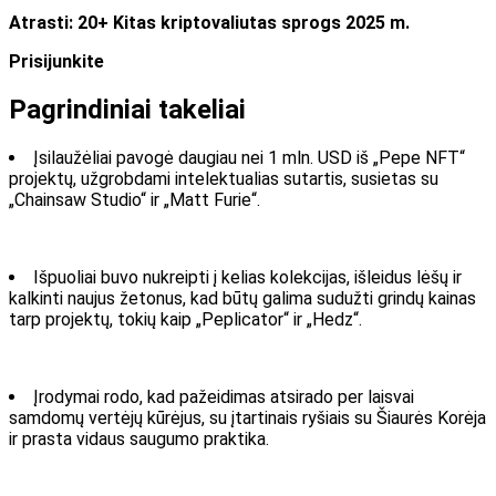
Atrasti:
20+ Kitas kriptovaliutas sprogs 2025 m.
Prisijunkite
Pagrindiniai takeliai
Įsilaužėliai pavogė daugiau nei 1 mln. USD iš „Pepe NFT“
projektų, užgrobdami intelektualias sutartis, susietas su
„Chainsaw Studio“ ir „Matt Furie“.
Išpuoliai buvo nukreipti į kelias kolekcijas, išleidus lėšų ir
kalkinti naujus žetonus, kad būtų galima sudužti grindų kainas
tarp projektų, tokių kaip „Peplicator“ ir „Hedz“.
Įrodymai rodo, kad pažeidimas atsirado per laisvai
samdomų vertėjų kūrėjus, su įtartinais ryšiais su Šiaurės Korėja
ir prasta vidaus saugumo praktika.