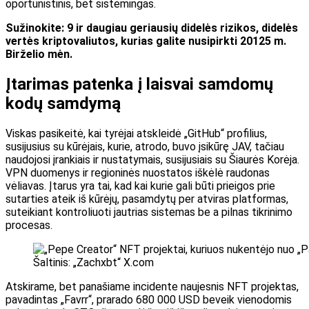
oportunistinis, bet sistemingas.
Sužinokite: 9 ir daugiau geriausių didelės rizikos, didelės
vertės kriptovaliutos, kurias galite nusipirkti 20125 m.
Birželio mėn.
Įtarimas patenka į laisvai samdomų
kodų samdymą
Viskas pasikeitė, kai tyrėjai atskleidė „GitHub“ profilius,
susijusius su kūrėjais, kurie, atrodo, buvo įsikūrę JAV, tačiau
naudojosi įrankiais ir nustatymais, susijusiais su Šiaurės Korėja.
VPN duomenys ir regioninės nuostatos iškėlė raudonas
vėliavas.
Įtarus yra tai, kad kai kurie gali būti prieigos prie
sutarties
ateik
iš kūrėjų, pasamdytų per atviras platformas,
suteikiant kontroliuoti jautrias sistemas be a
pilnas
tikrinimo
procesas.
Šaltinis: „Zachxbt“ X.com
Atskirame, bet panašiame incidente naujesnis NFT projektas,
pavadintas „Favrr“, prarado 680 000 USD beveik vienodomis