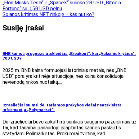
„Elon Musks Tesla“ ir „SpaceX“ surinko 2B USD „Bitcoin
Fortune“ su 1,5B USD pelnu
Solanos kritimas NFT rinkoje – kas nutiko?
Susiję įrašai
BNB kainos prognozė atskleidžia „Breakout“, kai „Auksinis kryžius“:
700 USD?
2025 m. BNB kaina formuojasi istoriniais metais, nes „BNB
USD“ pora yra kritinėje situacijoje, nes kaina konsoliduoja
nevienodą rinkos nuotaiką.…
Izraeliečiai suimti dėl tariamos prekybos viešai neatskleista
informacija „Polymarket“.
Du izraeliečiai buvo apkaltinti sunkiais saugumo pažeidimais už
tai, kad tariamai panaudojo įslaptintas karines paslaptis
statydami Polimarketas. Prokurorai tvirtina, kad…