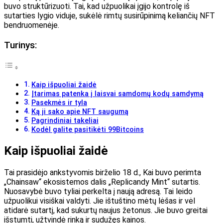
buvo struktūrizuoti. Tai, kad užpuolikai įgijo kontrolę iš
sutarties lygio viduje, sukėlė rimtų susirūpinimą keliančių NFT
bendruomenėje.
Turinys:
Kaip išpuoliai žaidė
Įtarimas patenka į laisvai samdomų kodų samdymą
Pasekmės ir tyla
Ką ji sako apie NFT saugumą
Pagrindiniai takeliai
Kodėl galite pasitikėti 99Bitcoins
Kaip išpuoliai žaidė
Tai prasidėjo ankstyvomis birželio 18 d., Kai buvo perimta
„Chainsaw“ ekosistemos dalis „Replicandy Mint“ sutartis.
Nuosavybė buvo tyliai perkelta į naują adresą. Tai leido
užpuolikui visiškai valdyti. Jie ištuštino mėtų lėšas ir vėl
atidarė sutartį, kad sukurtų naujus žetonus.
Jie buvo greitai
išstumti, užtvindė rinką ir
sudužęs
kainos.