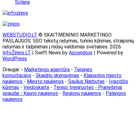
Solana
WEBSTUDIO.LT
© SKAITMENINIO MARKETINGO
PASLAUGOS. SEO tekstų rašymas, turinio kūrimas, straipsnių
rašymas ir talpinimas į mūsų valdomas svetaines. 2026
InfoŽinios.LT
| Swift News by
Ascendoor
| Powered by
WordPress
.
Draugai: -
Marketingo agentūra
-
Teisinės
konsultacijos
-
Skaidrių skenavimas
-
Klaipedos miesto
naujienos
-
Miesto naujienos
-
Saulius Narbutas
-
Įvaizdžio
kūrimas
-
Veidoskaita
-
Teniso treniruotės
- Pranešimai
spaudai -
Kauno naujienos
-
Regionų naujienos
-
Palangos
naujienos