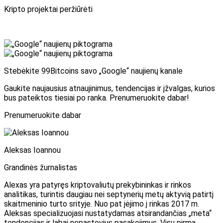
Kripto projektai peržiūrėti
Stebėkite 99Bitcoins savo „Google“ naujienų kanale
Gaukite naujausius atnaujinimus, tendencijas ir įžvalgas, kurios
bus pateiktos tiesiai po ranka. Prenumeruokite dabar!
Prenumeruokite dabar
Aleksas Ioannou
Grandinės žurnalistas
Alexas yra patyręs kriptovaliutų prekybininkas ir rinkos
analitikas, turintis daugiau nei septynerių metų aktyvią patirtį
skaitmeninio turto srityje. Nuo pat įėjimo į rinkas 2017 m.
Aleksas specializuojasi nustatydamas atsirandančias „meta“
tendencijas ir labai nepastovius pasakojimus. Visų pirma,