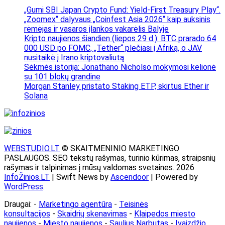
„Gumi SBI Japan Crypto Fund: Yield-First Treasury Play“.
„Zoomex“ dalyvaus „Coinfest Asia 2026“ kaip auksinis
rėmėjas ir vasaros įlankos vakarėlis Balyje
Kripto naujienos šiandien (liepos 29 d.): BTC prarado 64
000 USD po FOMC, „Tether“ plečiasi į Afriką, o JAV
nusitaikė į Irano kriptovaliutą
Sėkmės istorija: Jonathano Nicholso mokymosi kelionė
su 101 blokų grandine
Morgan Stanley pristato Staking ETP, skirtus Ether ir
Solana
WEBSTUDIO.LT
© SKAITMENINIO MARKETINGO
PASLAUGOS. SEO tekstų rašymas, turinio kūrimas, straipsnių
rašymas ir talpinimas į mūsų valdomas svetaines. 2026
InfoŽinios.LT
| Swift News by
Ascendoor
| Powered by
WordPress
.
Draugai: -
Marketingo agentūra
-
Teisinės
konsultacijos
-
Skaidrių skenavimas
-
Klaipedos miesto
naujienos
-
Miesto naujienos
-
Saulius Narbutas
-
Įvaizdžio