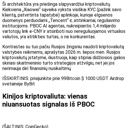
Ši architektūra yra priešinga slapyvardžiui kriptovaliutų.
Kiekviena „Xiaowei“ sąveika vyksta visiškai KYC (pažink savo
klientą, patvirtinta tapatybė) aplinkoje, kurioje elgsenos
duomenys perduodami „Tencent“ ir, atitinkamai, reguliavimo
institucijoms. PBOC AI agentas, nukreipiantis 1,4 milijardo
vartotojų link e-CNY ir atsiriboti nuo nereguliuojamos virtualios
valiutos, yra atitikties turtas, o ne konkurentas.
Kontrastas su tuo pačiu Rusijos žingsniu naudoti kriptovaliutą
valstybės reikmėms, aprašytas 2026 m. liepos mėn. Rusijos
kriptovaliutų įstatyme, iliustruoja, kaip stipriai didžiosios galios
skiriasi skaitmeninio turto strategijos atžvilgiu, net jei jos
nerimauja dėl finansinių nusikaltimų.
IŠSKIRTINIS: prisijunkite prie 99Bitcoin $ 1000 USDT Airdrop
svetainėje ByBit
Kinijos kriptovaliuta: vienas
niuansuotas signalas iš PBOC
(ŠALTINIS: CoinGecko)