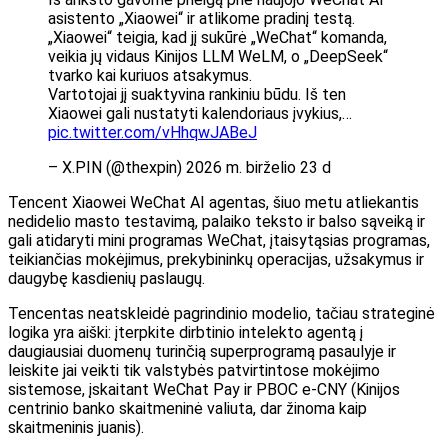
asistento „Xiaowei“ ir atlikome pradinį testą.
„Xiaowei“ teigia, kad jį sukūrė „WeChat“ komanda,
veikia jų vidaus Kinijos LLM WeLM, o „DeepSeek“
tvarko kai kuriuos atsakymus.
Vartotojai jį suaktyvina rankiniu būdu. Iš ten
Xiaowei gali nustatyti kalendoriaus įvykius,…
pic.twitter.com/vHhqwJABeJ
– X.PIN (@thexpin) 2026 m. birželio 23 d
Tencent Xiaowei WeChat AI agentas, šiuo metu atliekantis
nedidelio masto testavimą, palaiko teksto ir balso sąveiką ir
gali atidaryti mini programas WeChat, įtaisytąsias programas,
teikiančias mokėjimus, prekybininkų operacijas, užsakymus ir
daugybę kasdienių paslaugų.
Tencentas neatskleidė pagrindinio modelio, tačiau strateginė
logika yra aiški: įterpkite dirbtinio intelekto agentą į
daugiausiai duomenų turinčią superprogramą pasaulyje ir
leiskite jai veikti tik valstybės patvirtintose mokėjimo
sistemose, įskaitant WeChat Pay ir PBOC e-CNY (Kinijos
centrinio banko skaitmeninė valiuta, dar žinoma kaip
skaitmeninis juanis).