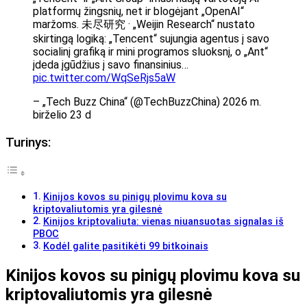
platformų žingsnių, net ir blogėjant „OpenAI“
maržoms. 未尽研究 · „Weijin Research“ nustato
skirtingą logiką: „Tencent“ sujungia agentus į savo
socialinį grafiką ir mini programos sluoksnį, o „Ant“
įdeda įgūdžius į savo finansinius…
pic.twitter.com/WqSeRjs5aW
– „Tech Buzz China“ (@TechBuzzChina) 2026 m.
birželio 23 d
Turinys:
Kinijos kovos su pinigų plovimu kova su
kriptovaliutomis yra gilesnė
Kinijos kriptovaliuta: vienas niuansuotas signalas iš
PBOC
Kodėl galite pasitikėti 99 bitkoinais
Kinijos kovos su pinigų plovimu kova su
kriptovaliutomis yra gilesnė