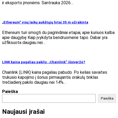
ir eksporto įmonėms. Santrauka 2026…
„Ethereum“ visų laikų aukštųjų hitai 35 m užrakinta
Ethereum turi smogti du pagrindiniai etapai, apie kuriuos kalba
apie daugybę Kaip įvykdyta bendruomenė tapo. Dabar yra
užfiksuota daugiau nei…
LINK kaina pagaliau pakilo: „Chainlink“ išsiveržė?
Chainlink (LINK) kaina pagaliau pabudo. Po kelias savaites
trukusio kapojimo į šonus pirmaujantis orakulų tinklas
trečiadienį pakilo daugiau nei 14%…
Paieška
Paieška
Naujausi įrašai