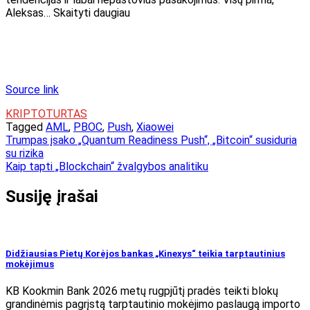
Aleksas… Skaityti daugiau
Source link
KRIPTOTURTAS
Tagged
AML
,
PBOC
,
Push
,
Xiaowei
Navigacija
Trumpas įsako „Quantum Readiness Push“, „Bitcoin“ susiduria
su rizika
tarp
Kaip tapti „Blockchain“ žvalgybos analitiku
įrašų
Susiję įrašai
Didžiausias Pietų Korėjos bankas „Kinexys“ teikia tarptautinius
mokėjimus
KB Kookmin Bank 2026 metų rugpjūtį pradės teikti blokų
grandinėmis pagrįstą tarptautinio mokėjimo paslaugą importo