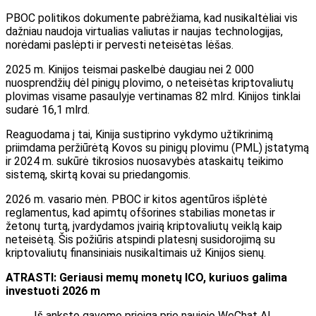
PBOC politikos dokumente pabrėžiama, kad nusikaltėliai vis
dažniau naudoja virtualias valiutas ir naujas technologijas,
norėdami paslėpti ir pervesti neteisėtas lėšas.
2025 m. Kinijos teismai paskelbė daugiau nei 2 000
nuosprendžių dėl pinigų plovimo, o neteisėtas kriptovaliutų
plovimas visame pasaulyje vertinamas 82 mlrd. Kinijos tinklai
sudarė 16,1 mlrd.
Reaguodama į tai, Kinija sustiprino vykdymo užtikrinimą
priimdama peržiūrėtą Kovos su pinigų plovimu (PML) įstatymą
ir 2024 m. sukūrė tikrosios nuosavybės ataskaitų teikimo
sistemą, skirtą kovai su priedangomis.
2026 m. vasario mėn. PBOC ir kitos agentūros išplėtė
reglamentus, kad apimtų ofšorines stabilias monetas ir
žetonų turtą, įvardydamos įvairią kriptovaliutų veiklą kaip
neteisėtą. Šis požiūris atspindi platesnį susidorojimą su
kriptovaliutų finansiniais nusikaltimais už Kinijos sienų.
ATRASTI: Geriausi memų monetų ICO, kuriuos galima
investuoti 2026 m
Iš anksto gavome prieigą prie naujojo WeChat AI