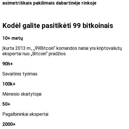
asimetriškais pakilimais dabartinėje rinkoje
Kodėl galite pasitikėti 99 bitkoinais
10+ metų
Įkurta 2013 m., „99Bitcoin“ komandos nariai yra kriptovaliutų
ekspertai nuo „Bitcoin“ pradžios.
90h+
Savaitinis tyrimas
100k+
Mėnesio skaitytojai
50+
Pagalbininkai ekspertai
2000+