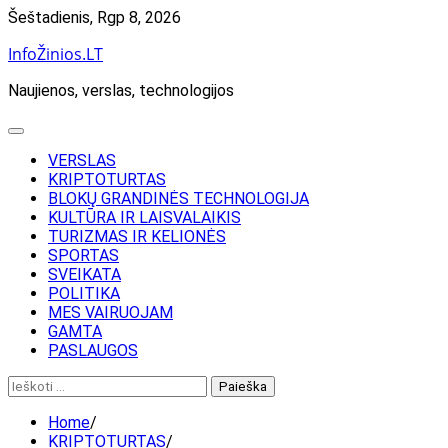
Skip
Šeštadienis, Rgp 8, 2026
to
InfoŽinios.LT
content
Naujienos, verslas, technologijos
VERSLAS
KRIPTOTURTAS
BLOKŲ GRANDINĖS TECHNOLOGIJA
KULTŪRA IR LAISVALAIKIS
TURIZMAS IR KELIONĖS
SPORTAS
SVEIKATA
POLITIKA
MES VAIRUOJAM
GAMTA
PASLAUGOS
Ieškoti:
Home
KRIPTOTURTAS