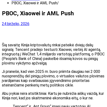
PBOC, Xiaowei ir AML Push
PBOC, Xiaowei ir AML Push
24 birželio, 2026
Šią savaitę Kinija kriptovaliutų rinkai pateikė dviejų dalių
signalą: Tencent pradėjo testuoti Xiaowei, vietinį AI agentą,
integruotą į WeChat 1,4 milijardo vartotojų platformą, o PBOC
(People’s Bank of China) paskelbė išsamią kovos su pinigų
plovimu vykdymo apžvalgą.
Ji pranešė, kad vien 2025 m. buvo priimta daugiau nei 2 000
nuosprendžių dėl pinigų plovimo, o virtualios valiutos plovimas
įvardijamas kaip svarbiausias įgyvendinimo prioritetas
ateinančiame penkerių metų politikos cikle.
Abu įvykiai nėra atsitiktiniai. Kartu jie nubrėžia aiškų vaizdą, kur
Kinija nori, kad jos skaitmeninė ekonomika eitų, o kur ne.
„Tencent“ ir „Ant Group“ imasi naujų vartotojų AI