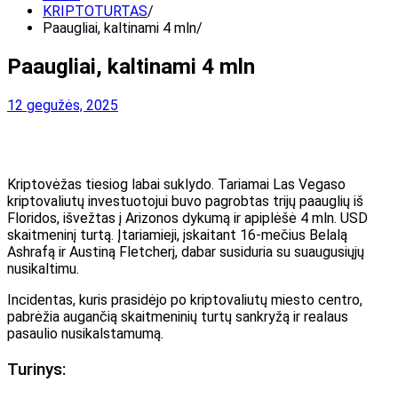
KRIPTOTURTAS
Paaugliai, kaltinami 4 mln
Paaugliai, kaltinami 4 mln
12 gegužės, 2025
Kriptovėžas tiesiog labai suklydo. Tariamai Las Vegaso
kriptovaliutų investuotojui buvo pagrobtas trijų paauglių iš
Floridos, išvežtas į Arizonos dykumą ir apiplėšė 4 mln. USD
skaitmeninį turtą. Įtariamieji, įskaitant 16-mečius Belalą
Ashrafą ir Austiną Fletcherį, dabar susiduria su suaugusiųjų
nusikaltimu.
Incidentas, kuris prasidėjo po kriptovaliutų miesto centro,
pabrėžia augančią skaitmeninių turtų sankryžą ir realaus
pasaulio nusikalstamumą.
Turinys: