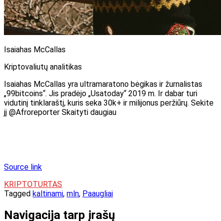
Isaiahas McCallas
Kriptovaliutų analitikas
Isaiahas McCallas yra ultramaratono bėgikas ir žurnalistas
„99bitcoins“. Jis pradėjo „Usatoday“ 2019 m. Ir dabar turi
vidutinį tinklaraštį, kuris seka 30k+ ir milijonus peržiūrų. Sekite
jį @Afroreporter Skaityti daugiau
Source link
KRIPTOTURTAS
Tagged
kaltinami
,
mln
,
Paaugliai
Navigacija tarp įrašų