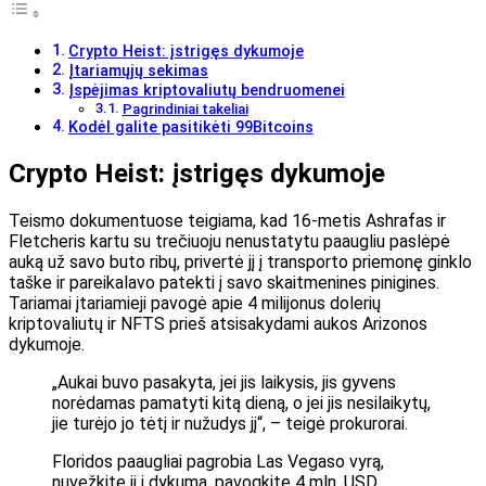
Crypto Heist: įstrigęs dykumoje
Įtariamųjų sekimas
Įspėjimas kriptovaliutų bendruomenei
Pagrindiniai takeliai
Kodėl galite pasitikėti 99Bitcoins
Crypto Heist: įstrigęs dykumoje
Teismo dokumentuose teigiama, kad 16-metis Ashrafas ir
Fletcheris kartu su trečiuoju nenustatytu paaugliu paslėpė
auką už savo buto ribų, privertė jį į transporto priemonę ginklo
taške ir pareikalavo patekti į savo skaitmenines pinigines.
Tariamai įtariamieji pavogė apie 4 milijonus dolerių
kriptovaliutų ir NFTS prieš atsisakydami aukos Arizonos
dykumoje.
„Aukai buvo pasakyta, jei jis laikysis, jis gyvens
norėdamas pamatyti kitą dieną, o jei jis nesilaikytų,
jie turėjo jo tėtį ir nužudys jį“, – teigė prokurorai.
Floridos paaugliai pagrobia Las Vegaso vyrą,
nuvežkite jį į dykumą, pavogkite 4 mln. USD