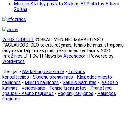
Morgan Stanley pristato Staking ETP, skirtus Ether ir
Solana
WEBSTUDIO.LT
© SKAITMENINIO MARKETINGO
PASLAUGOS. SEO tekstų rašymas, turinio kūrimas, straipsnių
rašymas ir talpinimas į mūsų valdomas svetaines. 2026
InfoŽinios.LT
| Swift News by
Ascendoor
| Powered by
WordPress
.
Draugai: -
Marketingo agentūra
-
Teisinės
konsultacijos
-
Skaidrių skenavimas
-
Klaipedos miesto
naujienos
-
Miesto naujienos
-
Saulius Narbutas
-
Įvaizdžio
kūrimas
-
Veidoskaita
-
Teniso treniruotės
- Pranešimai
spaudai -
Kauno naujienos
-
Regionų naujienos
-
Palangos
naujienos