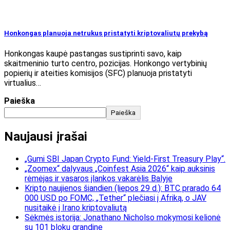
Honkongas planuoja netrukus pristatyti kriptovaliutų prekybą
Honkongas kaupė pastangas sustiprinti savo, kaip
skaitmeninio turto centro, pozicijas. Honkongo vertybinių
popierių ir ateities komisijos (SFC) planuoja pristatyti
virtualius…
Paieška
Paieška
Naujausi įrašai
„Gumi SBI Japan Crypto Fund: Yield-First Treasury Play“.
„Zoomex“ dalyvaus „Coinfest Asia 2026“ kaip auksinis
rėmėjas ir vasaros įlankos vakarėlis Balyje
Kripto naujienos šiandien (liepos 29 d.): BTC prarado 64
000 USD po FOMC, „Tether“ plečiasi į Afriką, o JAV
nusitaikė į Irano kriptovaliutą
Sėkmės istorija: Jonathano Nicholso mokymosi kelionė
su 101 blokų grandine