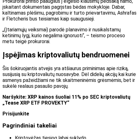
Prokurorai pririšo paauglius į elgesio klausimų pėdsaką namo,
įskaitant dokumentais pagrįstas bėdas mokykloje. Dabar,
kaltinamas plėšimu, pagrobimu ir turto prievartavimu, Ashrafas
ir Fletcheris bus teisiamas kaip suaugusieji.
„(Įtariamųjų veiksmai) parodė planavimo ir nusikalstamų
ketinimų lygį, kurio negalima ignoruoti“, – teismo proceso
metu teigė prokurorai.
Įspėjimas kriptovaliutų bendruomenei
Šis šokiruojantis atvejis yra atšiaurus priminimas apie riziką,
susijusią su kriptovaliutų nuosavybe. Dėl didelių akcijų kai kurie
asmenys pažeidžiami ne tik skaitmeninėmis grėsmėmis, bet ir
sukėlė realaus pasaulio pavojų.
Naršykite: XRP kainos šuoliai 11% po SEC kriptovaliutų
„Tease XRP ETF PROVEKTY“
Prisijunkite
Pagrindiniai takeliai
Kriptovėžas tiesiog labai suklydo.