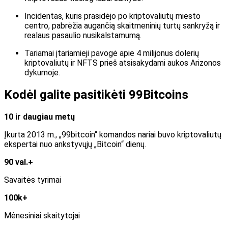
Incidentas, kuris prasidėjo po kriptovaliutų miesto
centro, pabrėžia augančią skaitmeninių turtų sankryžą ir
realaus pasaulio nusikalstamumą.
Tariamai įtariamieji pavogė apie 4 milijonus dolerių
kriptovaliutų ir NFTS prieš atsisakydami aukos Arizonos
dykumoje.
Kodėl galite pasitikėti 99Bitcoins
10 ir daugiau metų
Įkurta 2013 m., „99bitcoin“ komandos nariai buvo kriptovaliutų
ekspertai nuo ankstyvųjų „Bitcoin“ dienų.
90 val.+
Savaitės tyrimai
100k+
Mėnesiniai skaitytojai