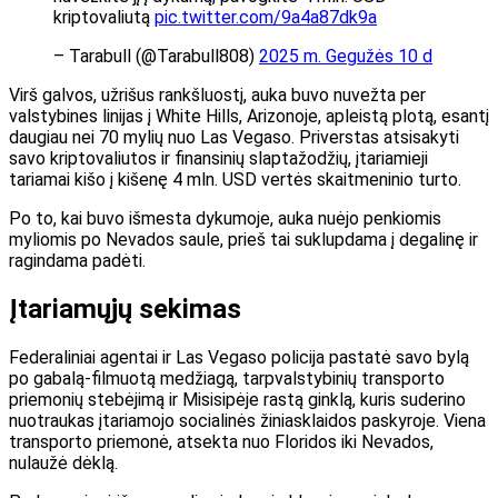
kriptovaliutą
pic.twitter.com/9a4a87dk9a
– Tarabull (@Tarabull808)
2025 m. Gegužės 10 d
Virš galvos, užrišus rankšluostį, auka buvo nuvežta per
valstybines linijas į White Hills, Arizonoje, apleistą plotą, esantį
daugiau nei 70 mylių nuo Las Vegaso. Priverstas atsisakyti
savo kriptovaliutos ir finansinių slaptažodžių, įtariamieji
tariamai kišo į kišenę 4 mln. USD vertės skaitmeninio turto.
Po to, kai buvo išmesta dykumoje, auka nuėjo penkiomis
myliomis po Nevados saule, prieš tai suklupdama į degalinę ir
ragindama padėti.
Įtariamųjų sekimas
Federaliniai agentai ir Las Vegaso policija pastatė savo bylą
po gabalą-filmuotą medžiagą, tarpvalstybinių transporto
priemonių stebėjimą ir Misisipėje rastą ginklą, kuris suderino
nuotraukas įtariamojo socialinės žiniasklaidos paskyroje. Viena
transporto priemonė, atsekta nuo Floridos iki Nevados,
nulaužė dėklą.