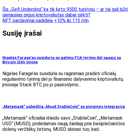
Šis „Defi Underdog“ ką tik kirto 9500 turėtojų – ar tai gali būti
geriausias pigus kriptovaliutas dabar pirkti?
NFT pardavimai padidėja +10% iki 115 mln
Susiję įrašai
Nigelas Farage’as susiduria su galimu FCA tyrimu dėl sąsajų su
Bitcoin iždo įmone
Nigelas Farage’as susiduria su raginimais pradėti oficialų
reguliavimo tyrimą dėl jo finansinio dalyvavimo kriptovaliutų
įmonėje Stack BTC po jo pasirodymo…
„Metamask“ paleidžia „Musd StableCoin“ su piniginės integracija
„Metamask“ oficialiai išleido savo „StableCoin“, „Metamask
USD“ (MUSD), pridėdamas naują žaidėją prie besiplečiančios
dolerių veržliškų žetonų. MUSD skiriasi tuo, kad…