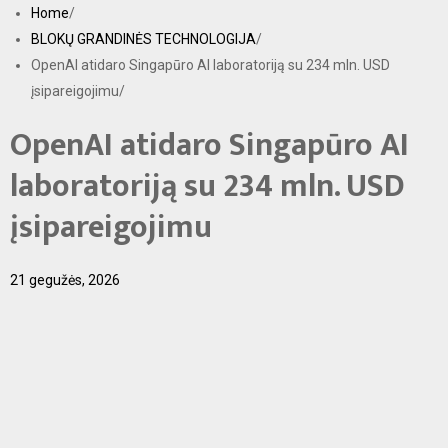
S
Home
k
BLOKŲ GRANDINĖS TECHNOLOGIJA
i
OpenAI atidaro Singapūro AI laboratoriją su 234 mln. USD
p
įsipareigojimu
t
o
OpenAI atidaro Singapūro AI
c
o
laboratoriją su 234 mln. USD
n
t
įsipareigojimu
e
n
t
21 gegužės, 2026