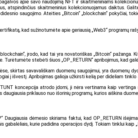
pagalvos apie savo naudojimą NFT ir skaitmeniniams kolekci
odus, atspindinčius skaitmeninius kolekcionuojamus daiktus. Gal
ia didesnio saugojimo. Ateities „Bitcoin“ „blockchain“ pokyčiai, to
 sertifikatą, kad sužinotumėte apie geriausią „Web3“ programų raš
ockchain“, įrodo, kad tai yra novatoriškas „Bitcoin“ pažanga. Kit
je. Turėtumėte stebėti šiuos „OP_RETURN“ apribojimus, kad galė
mėse, skirtas savavališkam duomenų saugojimui, yra duomenų dy
esiogiai į išvestį. Apribojimas galioja užkirsti kelią per dideliam tin
TUNT koncepcija atrodo įdomi, ji nėra vertinama kaip vertinga 
daugiausia priklauso nuo išorinių programų, kurios aiškina duome
?“ Daugiausia dėmesio skiriama faktui, kad OP_RETURN išėjimai 
s gabalėliais, kurie padidina operacijos dydį. Tokiam tinklui kaip 