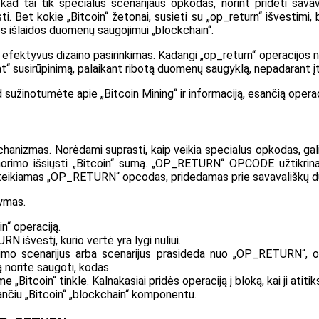
kad tai tik specialus scenarijaus opkodas, norint pridėti savav
. Bet kokie „Bitcoin“ žetonai, susieti su „op_return“ išvestimi, b
ės išlaidos duomenų saugojimui „blockchain“.
ektyvus dizaino pasirinkimas. Kadangi „op_return“ operacijos nėr
at“ susirūpinimą, palaikant ribotą duomenų saugyklą, nepadarant į
d sužinotumėte apie „Bitcoin Mining“ ir informaciją, esančią operac
anizmas. Norėdami suprasti, kaip veikia specialus opkodas, gali
 norimo išsiųsti „Bitcoin“ sumą. „OP_RETURN“ OPCODE užtikrina, k
me pateikiamas „OP_RETURN“ opcodas, pridedamas prie savavališkų
ymas.
n“ operaciją.
 išvestį, kurio vertė yra lygi nuliui.
avimo scenarijus arba scenarijus prasideda nuo „OP_RETURN“,
ą norite saugoti, kodas.
„Bitcoin“ tinkle. Kalnakasiai pridės operaciją į bloką, kai ji atit
ančiu „Bitcoin“ „blockchain“ komponentu.