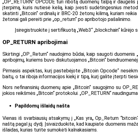
„OP_RETURN“ OPCODE turi ribotą duomenų talpą ir daugelis 
įterpimą, kuris nutiesė kelią, kaip įvesti sudėtingesnius met
skatinti „Bitcoin“ ordinalų ir BRC-20 žetonų kilimą, kuriam reik
žetonai gali pereiti prie „op_return“ po apribotojo pašalinimo.
Įsiregistruokite į sertifikuotą „Web3“ „blockchain“ kūrėjo
OP_RETURN apribojimai
Skirtingi „OP_Return“ naudojimo būdai, kaip saugoti duomenis „bl
apribojimų, kuriems buvo diskutuojamos „Bitcoin“ bendruomenė
Pirmasis aspektas, kurį pastebėjote „Bitcoin Opcode“ nesėk
baitų, o tai riboja informacijos kiekį ir tipą, kurį galite įterpti ti
Nors nefinansinių duomenų apie „Bitcoin“ saugojimo su OP_RE
jokios reikšmės „Bitcoin“ protokolui. „OP_RETURN“ naudingumas 
Papildomų išlaidų našta
Vienas iš svarbiausių atsakymų į „Kas yra„ Op_Return “bitcoin
naštą pagal jų dydį. Įsivaizduokite, kad kaupiate duomenis mažai
išlaidas, kurias turite sumokėti kalnakasiams.