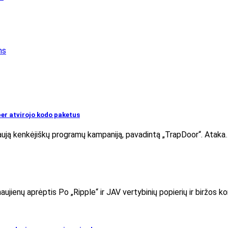
ms
per atvirojo kodo paketus
ują kenkėjiškų programų kampaniją, pavadintą „TrapDoor“. Ataka
aujienų aprėptis Po „Ripple“ ir JAV vertybinių popierių ir biržos k