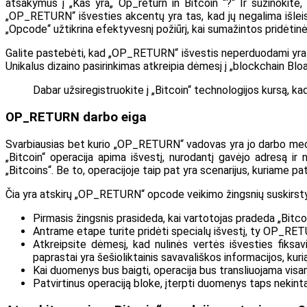
atsakymus į „Kas yra„ Op_return in Bitcoin “?“ Ir sužinokite, 
„OP_RETURN“ išvesties akcentų yra tas, kad jų negalima išleisti
„Opcode“ užtikrina efektyvesnį požiūrį, kai sumažintos pridėtin
Galite pastebėti, kad „OP_RETURN“ išvestis neperduodami yra ef
Unikalus dizaino pasirinkimas atkreipia dėmesį į „blockchain Blo
Dabar užsiregistruokite į „Bitcoin“ technologijos kursą, ka
OP_RETURN darbo eiga
Svarbiausias bet kurio „OP_RETURN“ vadovas yra jo darbo mech
„Bitcoin“ operacija apima išvestį, nurodantį gavėjo adresą ir
„Bitcoins“. Be to, operacijoje taip pat yra scenarijus, kuria
Čia yra atskirų „OP_RETURN“ opcode veikimo žingsnių suskirst
Pirmasis žingsnis prasideda, kai vartotojas pradeda „Bitcoi
Antrame etape turite pridėti specialų išvestį, ty OP_RETURN
Atkreipsite dėmesį, kad nulinės vertės išvesties fiks
paprastai yra šešioliktainis savavališkos informacijos, kuri
Kai duomenys bus baigti, operacija bus transliuojama visame 
Patvirtinus operaciją bloke, įterpti duomenys taps nekint