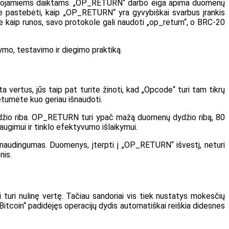
onuojamiems daiktams. „OP_RETURN“ darbo eiga apima duomenų
ite pastebėti, kaip „OP_RETURN“ yra gyvybiškai svarbus įrankis
kie kaip runos, savo protokole gali naudoti „op_return“, o BRC-20
ymo, testavimo ir diegimo praktiką.
a vertus, jūs taip pat turite žinoti, kad „Opcode“ turi tam tikrų
tumėte kuo geriau išnaudoti.
džio riba. OP_RETURN turi ypač mažą duomenų dydžio ribą, 80
klo augimui ir tinklo efektyvumo išlaikymui.
naudingumas. Duomenys, įterpti į „OP_RETURN“ išvestį, neturi
nis.
turi nulinę vertę. Tačiau sandoriai vis tiek nustatys mokesčių
„Bitcoin“ padidėjęs operacijų dydis automatiškai reiškia didesnes