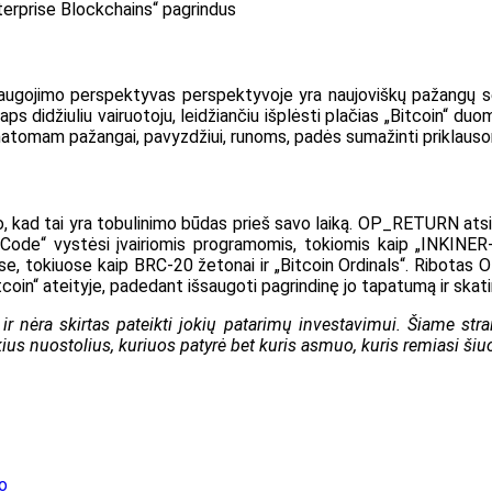
terprise Blockchains“ pagrindus
 saugojimo perspektyvas perspektyvoje yra naujoviškų pažangų s
taps didžiuliu vairuotoju, leidžiančiu išplėsti plačias „Bitcoin
matomam pažangai, pavyzdžiui, runoms, padės sumažinti priklau
ad tai yra tobulinimo būdas prieš savo laiką. OP_RETURN atsirad
de“ vystėsi įvairiomis programomis, tokiomis kaip „INKINER-2
, tokiuose kaip BRC-20 žetonai ir „Bitcoin Ordinals“. Ribotas O
coin“ ateityje, padedant išsaugoti pagrindinę jo tapatumą ir skat
r nėra skirtas pateikti jokių patarimų investavimui. Šiame strai
ius nuostolius, kuriuos patyrė bet kuris asmuo, kuris remiasi šiuo 
o