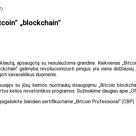
“
coin“ „blockchain“
skliautą, apsaugotą su nesulaužoma grandine. Kiekvienas „Bitcoin
ckchain“ galimybė revoliucionizuoti pinigus yra viena didžiausių j
ugoti savavališkus duomenis.
sijęs su jūsų šeimos nuotraukų išsaugojimu „Bitcoin blockchain
sukurtos kelios novatoriškos programos. Sužinokime daugiau apie „
-įsigaliokite šiandien sertifikuotame „Bitcoin Professional“ (CBP) 