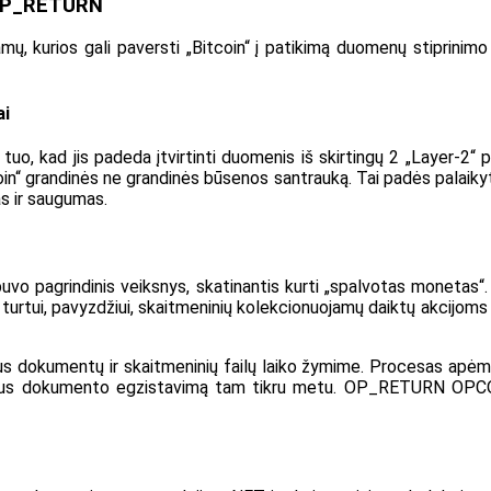
u OP_RETURN
ų, kurios gali paversti „Bitcoin“ į patikimą duomenų stiprini
ai
 kad jis padeda įtvirtinti duomenis iš skirtingų 2 „Layer-2“ p
in“ grandinės ne grandinės būsenos santrauką. Tai padės palaikyt
as ir saugumas.
o pagrindinis veiksnys, skatinantis kurti „spalvotas monetas“.
rtui, pavyzdžiui, skaitmeninių kolekcionuojamų daiktų akcijoms ar
us dokumentų ir skaitmeninių failų laiko žymime. Procesas apėm
retaus dokumento egzistavimą tam tikru metu. OP_RETURN OPCO