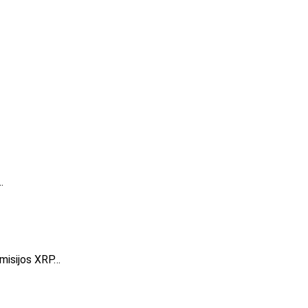
…
omisijos XRP…