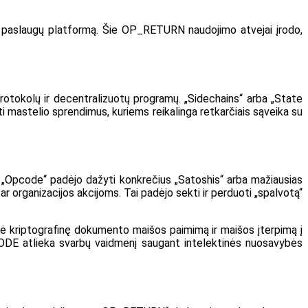
mo paslaugų platformą. Šie OP_RETURN naudojimo atvejai įrodo,
rotokolų ir decentralizuotų programų. „Sidechains“ arba „State
i mastelio sprendimus, kuriems reikalinga retkarčiais sąveika su
 „Opcode“ padėjo dažyti konkrečius „Satoshis“ arba mažiausias
 organizacijos akcijoms. Tai padėjo sekti ir perduoti „spalvotą“
ė kriptografinę dokumento maišos paimimą ir maišos įterpimą į
DE atlieka svarbų vaidmenį saugant intelektinės nuosavybės