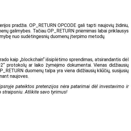
erijos pradžia. OP_RETURN OPCODE gali tapti naujovių židiniu,
“ duomenų galimybes. Tačiau OP_RETURN priėmimas labai priklausys
somybę nuo sudėtingesnių duomenų įterpimo metodų.
o kaip „blockchain“ išsiplėtimo sprendimas, atsirandantis dėl
“ protokolų ar laiko žymėjimo dokumentai. Vienas didžiausių
P_RETURN duomenų talpa yra viena didžiausių kliūčių, susijusių
inant naujoves.
psnyje pateiktos pretenzijos nėra patarimai dėl investavimo ir
straipsniu. Atlikite savo tyrimus!