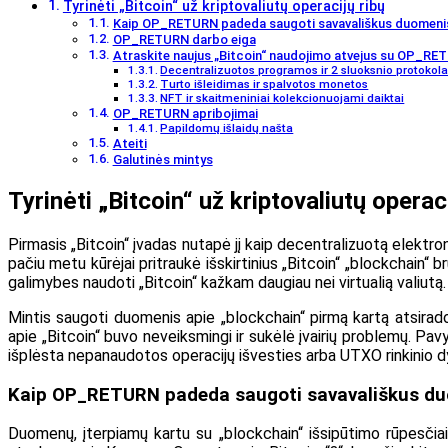
Tyrinėti „Bitcoin“ už kriptovaliutų operacijų ribų
Kaip OP_RETURN padeda saugoti savavališkus duomeni
OP_RETURN darbo eiga
Atraskite naujus „Bitcoin“ naudojimo atvejus su OP_RE
Decentralizuotos programos ir 2 sluoksnio protokola
Turto išleidimas ir spalvotos monetos
NFT ir skaitmeniniai kolekcionuojami daiktai
OP_RETURN apribojimai
Papildomų išlaidų našta
Ateiti
Galutinės mintys
Tyrinėti „Bitcoin“ už kriptovaliutų operaci
Pirmasis „Bitcoin“ įvadas nutapė jį kaip decentralizuotą elektro
pačiu metu kūrėjai pritraukė išskirtinius „Bitcoin“ „blockchain“ 
galimybes naudoti „Bitcoin“ kažkam daugiau nei virtualią valiutą.
Mintis saugoti duomenis apie „blockchain“ pirmą kartą atsirado
apie „Bitcoin“ buvo neveiksmingi ir sukėlė įvairių problemų. Pa
išplėsta nepanaudotos operacijų išvesties arba UTXO rinkinio d
Kaip OP_RETURN padeda saugoti savavališkus d
Duomenų, įterpiamų kartu su „blockchain“ išsipūtimo rūpesč