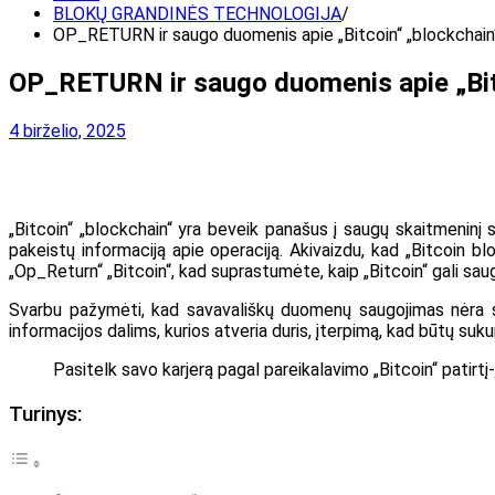
BLOKŲ GRANDINĖS TECHNOLOGIJA
OP_RETURN ir saugo duomenis apie „Bitcoin“ „blockchain
OP_RETURN ir saugo duomenis apie „Bit
4 birželio, 2025
„Bitcoin“ „blockchain“ yra beveik panašus į saugų skaitmeninį 
pakeistų informaciją apie operaciją. Akivaizdu, kad „Bitcoin blo
„Op_Return“ „Bitcoin“, kad suprastumėte, kaip „Bitcoin“ gali sa
Svarbu pažymėti, kad savavališkų duomenų saugojimas nėra su
informacijos dalims, kurios atveria duris, įterpimą, kad būtų 
Pasitelk savo karjerą pagal pareikalavimo „Bitcoin“ patirtį
Turinys: