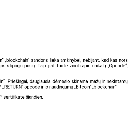
“ „blockchain“ sandoris lieka amžinybei, nebijant, kad kas nors
os stipriųjų pusių. Taip pat turite žinoti apie unikalų „Opcode“,
“. Priešingai, daugiausia dėmesio skiriama mažų ir nekintamų
OP_RETURN“ opcode ir jo naudingumą „Bitcoin“ „blockchain“.
™ sertifikate šiandien.