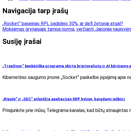
Navigacija tarp įrašų
„Rocket“ baseinas RPL padidėjo 30%, ar defi žetonai atgal?
Mokėjimas grynaisiais tampa norma, verčianti Japoniją naujovė
Susiję įrašai
„TrapDoor“ kenkėjiška programa skirta kriptovaliutų ir AI kūrėjams 
Kibernetinio saugumo įmonė „Socket“ paskelbė įspėjimą apie na
„Ripple“ ir „SEC“ atleidžia apeliacijas XRP byloje, baigdami ieškinį
Prisijunkite prie mūsų Telegrama kanalas, kad būtų atnaujintas n