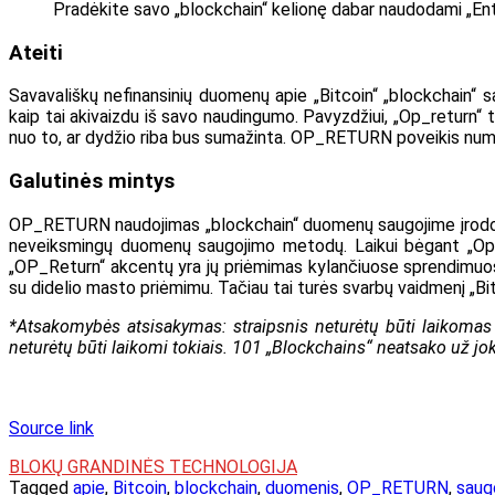
Pradėkite savo „blockchain“ kelionę dabar naudodami „En
Ateiti
Savavališkų nefinansinių duomenų apie „Bitcoin“ „blockchain“
kaip tai akivaizdu iš savo naudingumo. Pavyzdžiui, „Op_return“ 
nuo to, ar dydžio riba bus sumažinta. OP_RETURN poveikis nu
Galutinės mintys
OP_RETURN naudojimas „blockchain“ duomenų saugojime įrodo, k
neveiksmingų duomenų saugojimo metodų. Laikui bėgant „OpCo
„OP_Return“ akcentų yra jų priėmimas kylančiuose sprendimuose
su didelio masto priėmimu. Tačiau tai turės svarbų vaidmenį „Bit
*Atsakomybės atsisakymas: straipsnis neturėtų būti laikomas i
neturėtų būti laikomi tokiais. 101 „Blockchains“ neatsako už jok
Source link
BLOKŲ GRANDINĖS TECHNOLOGIJA
Tagged
apie
,
Bitcoin
,
blockchain
,
duomenis
,
OP_RETURN
,
saug