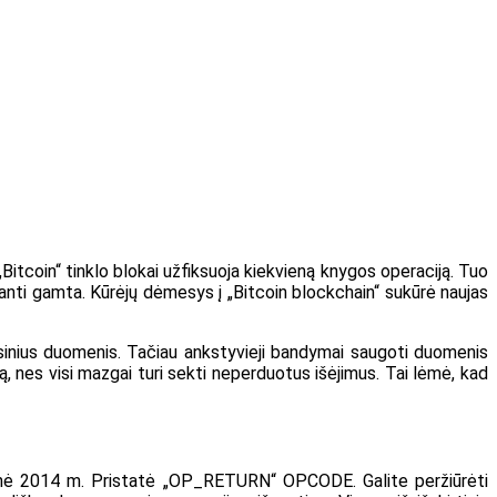
Bitcoin“ tinklo blokai užfiksuoja kiekvieną knygos operaciją. Tuo
džianti gamta. Kūrėjų dėmesys į „Bitcoin blockchain“ sukūrė naujas
ansinius duomenis. Tačiau ankstyvieji bandymai saugoti duomenis
, nes visi mazgai turi sekti neperduotus išėjimus. Tai lėmė, kad
menė 2014 m. Pristatė „OP_RETURN“ OPCODE. Galite peržiūrėti