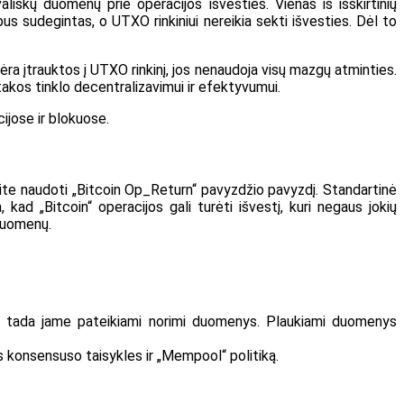
ališkų duomenų prie operacijos išvesties. Vienas iš išskirtinių
us sudegintas, o UTXO rinkiniui nereikia sekti išvesties. Dėl to
a įtrauktos į UTXO rinkinį, jos nenaudoja visų mazgų atminties.
takos tinklo decentralizavimui ir efektyvumui.
ijose ir blokuose.
te naudoti „Bitcoin Op_Return“ pavyzdžio pavyzdį. Standartinė
ad „Bitcoin“ operacijos gali turėti išvestį, kuri negaus jokių
 duomenų.
 o tada jame pateikiami norimi duomenys. Plaukiami duomenys
iks konsensuso taisykles ir „Mempool“ politiką.