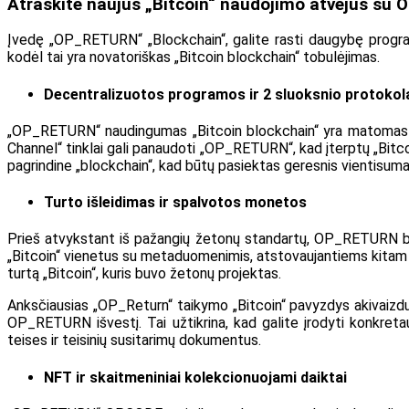
Atraskite naujus „Bitcoin“ naudojimo atvejus s
Įvedę „OP_RETURN“ „Blockchain“, galite rasti daugybę program
kodėl tai yra novatoriškas „Bitcoin blockchain“ tobulėjimas.
Decentralizuotos programos ir 2 sluoksnio protokol
„OP_RETURN“ naudingumas „Bitcoin blockchain“ yra matomas tuo,
Channel“ tinklai gali panaudoti „OP_RETURN“, kad įterptų „Bitco
pagrindine „blockchain“, kad būtų pasiektas geresnis vientisum
Turto išleidimas ir spalvotos monetos
Prieš atvykstant iš pažangių žetonų standartų, OP_RETURN buv
„Bitcoin“ vienetus su metaduomenimis, atstovaujantiems kitam tu
turtą „Bitcoin“, kuris buvo žetonų projektas.
Anksčiausias „OP_Return“ taikymo „Bitcoin“ pavyzdys akivaizd
OP_RETURN išvestį. Tai užtikrina, kad galite įrodyti konk
teises ir teisinių susitarimų dokumentus.
NFT ir skaitmeniniai kolekcionuojami daiktai