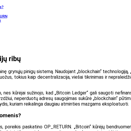
s?
TURN
i
jų ribų
ninę grynųjų pinigų sistemą. Naudojant „blockchain“ technologiją, „
bruožus, tokius kaip decentralizacija, viešai tikrinimas ir nepralei
, nes kūrėjai sužinojo, kad „Bitcoin Ledger“ gali saugoti nefin
vyzdžiui, neperduotų adresų saugojimas sukūrė „blockchain“ pūtimą
ydis, kuriam reikalinga daugiau atminties mazgams eksploatuoti.
uomenis?
iais, poreikis paskatino OP_RETURN. „Bitcoin“ kūrėjų bendruo