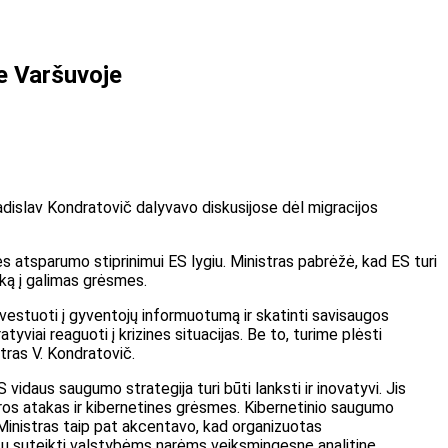
je Varšuvoje
adislav Kondratovič dalyvavo diskusijose dėl migracijos
s atsparumo stiprinimui ES lygiu. Ministras pabrėžė, kad ES turi
aką į galimas grėsmes.
vestuoti į gyventojų informuotumą ir skatinti savisaugos
yviai reaguoti į krizines situacijas. Be to, turime plėsti
ras V. Kondratovič.
daus saugumo strategija turi būti lanksti ir inovatyvi. Jis
ktūros atakas ir kibernetines grėsmes. Kibernetinio saugumo
. Ministras taip pat akcentavo, kad organizuotas
ėtų suteikti valstybėms narėms veiksmingesnę analitinę,