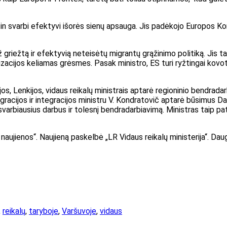
tin svarbi efektyvi išorės sienų apsauga. Jis padėkojo Europos Komi
griežtą ir efektyvią neteisėtų migrantų grąžinimo politiką. Jis 
izacijos keliamas grėsmes. Pasak ministro, ES turi ryžtingai kovo
jos, Lenkijos, vidaus reikalų ministrais aptarė regioninio bendrada
acijos ir integracijos ministru V. Kondratovič aptarė būsimus Danij
, svarbiausius darbus ir tolesnį bendradarbiavimą. Ministras taip p
naujienos“. Naujieną paskelbė „LR Vidaus reikalų ministerija“. Daug
,
reikalų
,
taryboje
,
Varšuvoje
,
vidaus