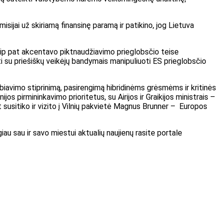
sijai už skiriamą finansinę paramą ir patikino, jog Lietuva
taip pat akcentavo piktnaudžiavimo prieglobsčio teise
ti su priešiškų veikėjų bandymais manipuliuoti ES prieglobsčio
rbiavimo stiprinimą, pasirengimą hibridinėms grėsmėms ir kritinės
os pirmininkavimo prioritetus, su Airijos ir Graikijos ministrais –
at susitiko ir vizito į Vilnių pakvietė Magnus Brunner – Europos
iau sau ir savo miestui aktualių naujienų rasite portale