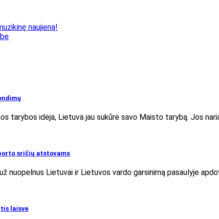
uzikinę naujieną!
ybe
rendimų
s tarybos idėja, Lietuva jau sukūrė savo Maisto tarybą. Jos nari
sporto sričių atstovams
 nuopelnus Lietuvai ir Lietuvos vardo garsinimą pasaulyje apdova
is laisve