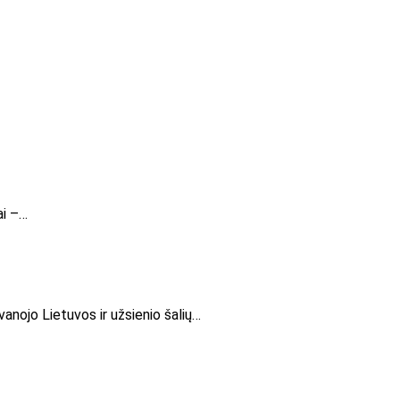
ai –…
nojo Lietuvos ir užsienio šalių…