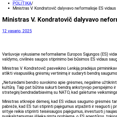
POLITIKA
Ministras V. Kondratovič dalyvavo neformalioje ES vidaus 
Ministras V. Kondratovič dalyvavo neform
12 vasario, 2025
Varšuvoje vykusiame neformaliame Europos Sąjungos (ES) vidaus 
valdymo, civilinės saugos stiprinimo bei būsimos ES vidaus sau
Ministras V. Kondratovič pasveikino Lenkiją pradėjus pirmininka
atlikti visapusišką grėsmių vertinimą ir sudaryti bendrą saugumo 
„Neturėdami bendro suvokimo apie grėsmes, negalime užtikrinti 
kultūrą. Taip pat būtina sukurti bendrą ankstyvojo perspėjimo ir 
strateginį bendradarbiavimą su NATO, kad galėtume veiksmingai
Ministras atkreipė dėmesį, kad ES vidaus saugumo grėsmės tampa 
pabrėžė, kad ES turi stiprinti pajėgumus atpažinti ir reaguoti į 
srityje reikia stiprinti teisėsaugos pajėgumus, investuoti į nauj
nusikalstamumas išlieka rimta problema, o ES agentūros, tokios 