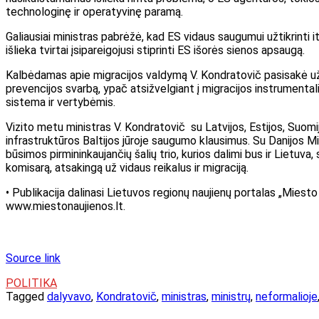
technologinę ir operatyvinę paramą.
Galiausiai ministras pabrėžė, kad ES vidaus saugumui užtikrinti i
išlieka tvirtai įsipareigojusi stiprinti ES išorės sienos apsaugą.
Kalbėdamas apie migracijos valdymą V. Kondratovič pasisakė už 
prevencijos svarbą, ypač atsižvelgiant į migracijos instrumental
sistema ir vertybėmis.
Vizito metu ministras V. Kondratovič su Latvijos, Estijos, Suomi
infrastruktūros Baltijos jūroje saugumo klausimus. Su Danijos Migr
būsimos pirmininkaujančių šalių trio, kurios dalimi bus ir Lietuva
komisarą, atsakingą už vidaus reikalus ir migraciją.
• Publikacija dalinasi Lietuvos regionų naujienų portalas „Miesto 
www.miestonaujienos.lt.
Source link
POLITIKA
Tagged
dalyvavo
,
Kondratovič
,
ministras
,
ministrų
,
neformalioje