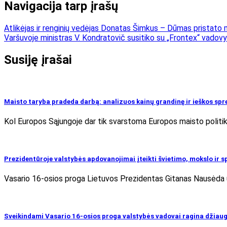
Navigacija tarp įrašų
Atlikėjas ir renginių vedėjas Donatas Šimkus – Dūmas pristato m
Varšuvoje ministras V. Kondratovič susitiko su „Frontex“ vadov
Susiję įrašai
Maisto taryba pradeda darbą: analizuos kainų grandinę ir ieškos sp
Kol Europos Sąjungoje dar tik svarstoma Europos maisto politiko
Prezidentūroje valstybės apdovanojimai įteikti švietimo, mokslo ir 
Vasario 16-osios proga Lietuvos Prezidentas Gitanas Nausėda už
Sveikindami Vasario 16-osios proga valstybės vadovai ragina džiaugt