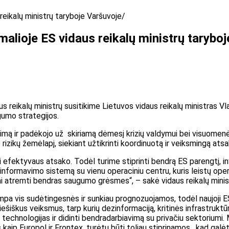
reikalų ministrų taryboje Varšuvoje
alioje ES vidaus reikalų ministrų tarybo
reikalų ministrų susitikime Lietuvos vidaus reikalų ministras Vl
gumo strategijos.
vimą ir padėkojo už skiriamą dėmesį krizių valdymui bei visuomenė
rizikų žemėlapį, siekiant užtikrinti koordinuotą ir veiksmingą ats
efektyvaus atsako. Todėl turime stiprinti bendrą ES parengtį, in
informavimo sistemą su vienu operaciniu centru, kuris leistų operat
 atremti bendras saugumo grėsmes“, – sakė vidaus reikalų minist
vis sudėtingesnės ir sunkiau prognozuojamos, todėl naujoji ES vi
priešiškus veiksmus, tarp kurių dezinformaciją, kritinės infrastru
as technologijas ir didinti bendradarbiavimą su privačiu sektoriumi
kaip Europol ir Frontex, turėtų būti toliau stiprinamos, kad gal