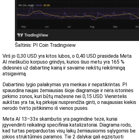
Šaltinis: PI Coin Tradingview
Virš jo 0,30 USD yra kitos lubos, o 0,40 USD prasideda Meta
AI meškučio korpuso grindys, kurios šiuo metu yra 165 %
didesnės už dabartinę kainą ir savaime reikštų reikšmingą
atsigavimą.
Dabartinio lygio palaikymas yra menkas ir nepatikrintas. PI
spausdina naujas žemiausias šioje diagramoje ir nėra istorinės
pirkimo zonos, kuri būtų mažesnė nei 0,15 USD. Vienintelis
aukštas yra tai, ką pirkėjai nusprendžia ginti, o naujausias kiekis
nerodo tvirto įsitikinimo iš vienos pusės.
Meta AI 13–33x skambutis yra pagrindinė tezė, kuriai
įgyvendinti reikalingi specifiniai katalizatoriai. Diagrama rodo,
kad turtas perparduotas visų laikų žemiausiomis sąlygomis be
jokios struktūrinės paramos. Tie 2 dalykai gali egzistuoti