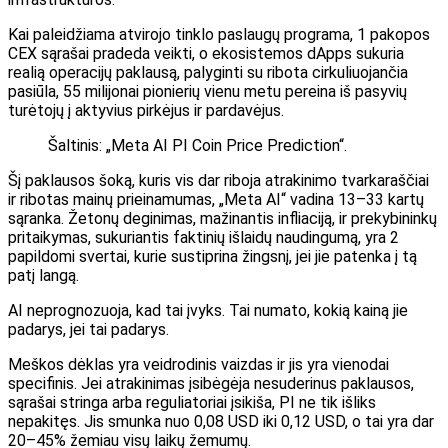
Kai paleidžiama atvirojo tinklo paslaugų programa, 1 pakopos
CEX sąrašai pradeda veikti, o ekosistemos dApps sukuria
realią operacijų paklausą, palyginti su ribota cirkuliuojančia
pasiūla, 55 milijonai pionierių vienu metu pereina iš pasyvių
turėtojų į aktyvius pirkėjus ir pardavėjus.
Šaltinis: „Meta AI PI Coin Price Prediction“.
Šį paklausos šoką, kuris vis dar riboja atrakinimo tvarkaraščiai
ir ribotas mainų prieinamumas, „Meta AI“ vadina 13–33 kartų
sąranka. Žetonų deginimas, mažinantis infliaciją, ir prekybininkų
pritaikymas, sukuriantis faktinių išlaidų naudingumą, yra 2
papildomi svertai, kurie sustiprina žingsnį, jei jie patenka į tą
patį langą.
AI neprognozuoja, kad tai įvyks. Tai numato, kokią kainą jie
padarys, jei tai padarys.
Meškos dėklas yra veidrodinis vaizdas ir jis yra vienodai
specifinis. Jei atrakinimas įsibėgėja nesuderinus paklausos,
sąrašai stringa arba reguliatoriai įsikiša, PI ne tik išliks
nepakitęs. Jis smunka nuo 0,08 USD iki 0,12 USD, o tai yra dar
20–45% žemiau visų laikų žemumų.