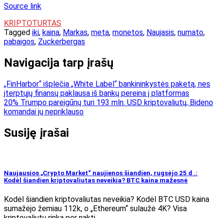
Source link
KRIPTOTURTAS
Tagged
iki
,
kaina
,
Markas
,
meta
,
monetos
,
Naujasis
,
numato
,
pabaigos
,
Zuckerbergas
Navigacija tarp įrašų
„FinHarbor“ išplečia „White Label“ bankininkystės paketą, nes
įterptųjų finansų paklausa iš bankų pereina į platformas
20% Trumpo pareigūnų turi 193 mln. USD kriptovaliutų, Bideno
komandai jų nepriklauso
Susiję įrašai
Naujausios „Crypto Market“ naujienos šiandien, rugsėjo 25 d .:
Kodėl šiandien kriptovaliutas neveikia? BTC kaina mažesnė
Kodėl šiandien kriptovaliutas neveikia? Kodėl BTC USD kaina
sumažėjo žemiau 112k, o „Ethereum“ sulaužė 4K? Visa
kriptovaliutų rinka per naktį…