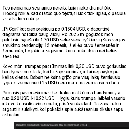
Tas neigiamas scenarijus nereikalauja nieko dramatiško.
Tiesiog reikia, kad status quo tęstųsi šiek tiek ilgiau, o pasiūla
vis atsidurs rinkoje.
„Pi Coin“ kasdien prekiauja po 0,1504 USD, o dabartinė
diagrama neteikia daug vilčių. Po 2025 m. gegužės mėn.
pakilusio sąrašo iki 1,70 USD sekė viena ryškiausių šios serijos
smukimo tendencijų: 12 mėnesių iš eilės buvo žemesnės ir
žemesnės, be jokio atsigavimo, kuris truko ilgiau nei kelias
savaites.
Kovo mėn. trumpas pastūmimas link 0,30 USD buvo geriausias
bandymas nuo tada, kai biržoje sugriuvo, ir tai nepavyko per
kelias dienas. Dabartinė kaina grįžo prie visų laikų žemiausio
lygio, o žemiausia 0,15 USD nėra matoma žemiausios ribos.
Pirmasis pasipriešinimas bet kokiam atkūrimo bandymui yra
nuo 0,20 USD iki 0,22 USD – lygis, kuris trumpai laikėsi vasario
ir kovo konsolidavimo metu, prieš suskaidant. Tą zoną reikia
atgauti ir sulaikyti, kol pokalbis apie aukštesnius tikslus taps
aktualus.