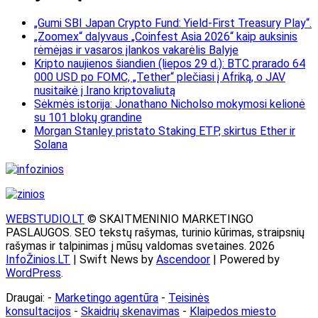
„Gumi SBI Japan Crypto Fund: Yield-First Treasury Play“.
„Zoomex“ dalyvaus „Coinfest Asia 2026“ kaip auksinis
rėmėjas ir vasaros įlankos vakarėlis Balyje
Kripto naujienos šiandien (liepos 29 d.): BTC prarado 64
000 USD po FOMC, „Tether“ plečiasi į Afriką, o JAV
nusitaikė į Irano kriptovaliutą
Sėkmės istorija: Jonathano Nicholso mokymosi kelionė
su 101 blokų grandine
Morgan Stanley pristato Staking ETP, skirtus Ether ir
Solana
WEBSTUDIO.LT
© SKAITMENINIO MARKETINGO
PASLAUGOS. SEO tekstų rašymas, turinio kūrimas, straipsnių
rašymas ir talpinimas į mūsų valdomas svetaines. 2026
InfoŽinios.LT
| Swift News by
Ascendoor
| Powered by
WordPress
.
Draugai: -
Marketingo agentūra
-
Teisinės
konsultacijos
-
Skaidrių skenavimas
-
Klaipedos miesto