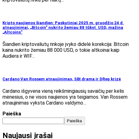
Kripto naujienos šiandien: Paskutiniai 2025 m. gruodžio 24 d.
atnaujinimai, „Bitcoin“ nukrito žemiau 88 tūkst. USD, mažina
„Altcoins“
Šiandien kriptovaliutų rinkoje įvyko didelė korekcija: Bitcoin
kaina nukrito žemiau 88 000 USD, o tokie altkoinai kaip
Audiera ir WIF…
Cardano Van Rossem atnaujinimas, SBI drama ir DRep krizė
Cardano išgyvena vieną reikšmingiausių savaičių per kelis
mėnesius, o ne visos naujienos yra teigiamos. Van Rossem
atnaujinimas vyksta Cardano valdymo…
Paieška
Paieška
Naujausi įrašai