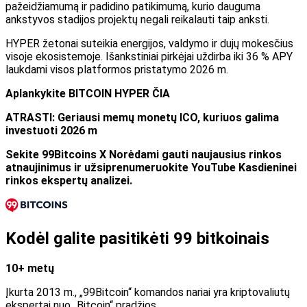
pažeidžiamumą ir padidino patikimumą, kurio dauguma
ankstyvos stadijos projektų negali reikalauti taip anksti.
HYPER žetonai suteikia energijos, valdymo ir dujų mokesčius
visoje ekosistemoje. Išankstiniai pirkėjai uždirba iki 36 % APY
laukdami visos platformos pristatymo 2026 m.
Aplankykite BITCOIN HYPER ČIA
ATRASTI: Geriausi memų monetų ICO, kuriuos galima
investuoti 2026 m
Sekite 99Bitcoins
X
Norėdami gauti naujausius rinkos
atnaujinimus ir užsiprenumeruokite
YouTube
Kasdieninei
rinkos ekspertų analizei.
Kodėl galite pasitikėti 99 bitkoinais
10+ metų
Įkurta 2013 m., „99Bitcoin“ komandos nariai yra kriptovaliutų
ekspertai nuo „Bitcoin“ pradžios.