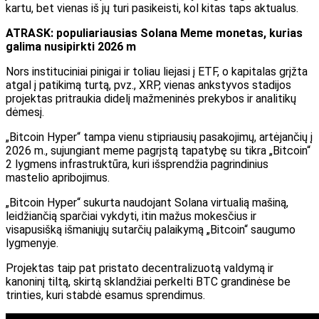
kartu, bet vienas iš jų turi pasikeisti, kol kitas taps aktualus.
ATRASK: populiariausias Solana Meme monetas, kurias
galima nusipirkti 2026 m
Nors instituciniai pinigai ir toliau liejasi į ETF, o kapitalas grįžta
atgal į patikimą turtą, pvz., XRP, vienas ankstyvos stadijos
projektas pritraukia didelį mažmeninės prekybos ir analitikų
dėmesį.
„Bitcoin Hyper“ tampa vienu stipriausių pasakojimų, artėjančių į
2026 m., sujungiant meme pagrįstą tapatybę su tikra „Bitcoin“
2 lygmens infrastruktūra, kuri išsprendžia pagrindinius
mastelio apribojimus.
„Bitcoin Hyper“ sukurta naudojant Solana virtualią mašiną,
leidžiančią sparčiai vykdyti, itin mažus mokesčius ir
visapusišką išmaniųjų sutarčių palaikymą „Bitcoin“ saugumo
lygmenyje.
Projektas taip pat pristato decentralizuotą valdymą ir
kanoninį tiltą, skirtą sklandžiai perkelti BTC grandinėse be
trinties, kuri stabdė esamus sprendimus.