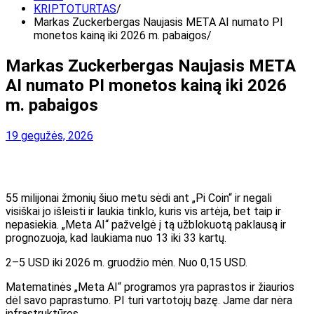
KRIPTOTURTAS
Markas Zuckerbergas Naujasis META AI numato PI
monetos kainą iki 2026 m. pabaigos
Markas Zuckerbergas Naujasis META
AI numato PI monetos kainą iki 2026
m. pabaigos
19 gegužės, 2026
55 milijonai žmonių šiuo metu sėdi ant „Pi Coin“ ir negali
visiškai jo išleisti ir laukia tinklo, kuris vis artėja, bet taip ir
nepasiekia. „Meta AI“ pažvelgė į tą užblokuotą paklausą ir
prognozuoja, kad laukiama nuo 13 iki 33 kartų.
2–5 USD iki 2026 m. gruodžio mėn. Nuo 0,15 USD.
Matematinės „Meta AI“ programos yra paprastos ir žiaurios
dėl savo paprastumo. PI turi vartotojų bazę. Jame dar nėra
infrastruktūros.