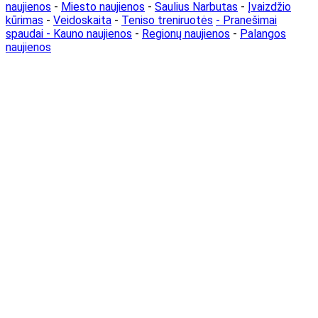
naujienos
-
Miesto naujienos
-
Saulius Narbutas
-
Įvaizdžio
kūrimas
-
Veidoskaita
-
Teniso treniruotės
- Pranešimai
spaudai -
Kauno naujienos
-
Regionų naujienos
-
Palangos
naujienos