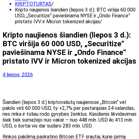
KRIPTOTURTAS
Kripto naujienos šiandien (liepos 3 d.): BTC viršija 60 000
USD, „Securitize“ paviešinama NYSE ir „Ondo Finance“
pristato IVV ir Micron tokenized akcijas
Kripto naujienos šiandien (liepos 3 d.):
BTC viršija 60 000 USD, „Securitize“
paviešinama NYSE ir „Ondo Finance“
pristato IVV ir Micron tokenized akcijas
4 liepos, 2026
Šiandien (liepos 3 d.) kriptovaliutų naujienose „Bitcoin“ vėl
pakilo virš 60 000 USD, ty +2,7% per pastarąsias 24 valandas,
nes rinka ir toliau rodo gyvybės ženklus. Kasdienis likvidavimas
šiek tiek sumažėjo nuo vakar – nuo ​​448 mln. USD iki 413 mln.
USD, o šortai vis dar sudaro 283 mln. USD.
Rinkos pakilimą paskatino Bitcoin ETF srautai, kurie pirmą