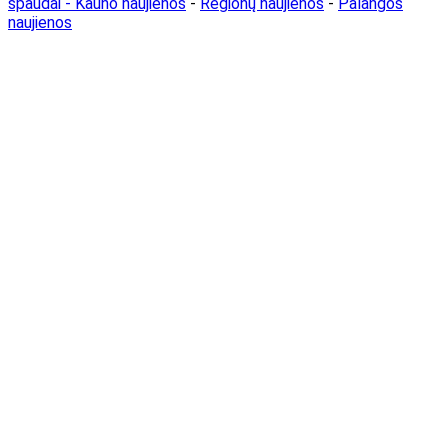
spaudai -
Kauno naujienos
-
Regionų naujienos
-
Palangos
naujienos