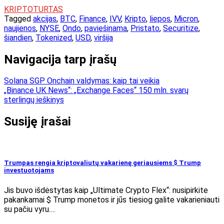
KRIPTOTURTAS
Tagged
akcijas
,
BTC
,
Finance
,
IVV
,
Kripto
,
liepos
,
Micron
,
naujienos
,
NYSE
,
Ondo
,
paviešinama
,
Pristato
,
Securitize
,
šiandien
,
Tokenized
,
USD
,
viršija
Navigacija tarp įrašų
Solana SGP Onchain valdymas: kaip tai veikia
„Binance UK News“: „Exchange Faces“ 150 mln. svarų
sterlingų ieškinys
Susiję įrašai
Trumpas rengia kriptovaliutų vakarienę geriausiems $ Trump
investuotojams
Jis buvo išdėstytas kaip „Ultimate Crypto Flex“: nusipirkite
pakankamai $ Trump monetos ir jūs tiesiog galite vakarieniauti
su pačiu vyru.…