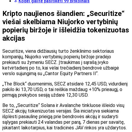
Kodėl galite pasitikėti 99 bitkoinais
Kripto naujienos šiandien: „Securitize“
viešai skelbiama Niujorko vertybinių
popierių biržoje ir išleidžia tokenizuotas
akcijas
Securitize, viena didžiausių turto ženklinimo sektoriaus
kompanijų, Niujorko vertybinių popierių biržoje pradėjo
prekiauti su žymeniu SECZ. Įtraukimas į sąrašą įvyko
ketvirtadienį po to, kai vėlai trečiadienį bendrovė užbaigė
verslo sujungimą su „Cantor Equity Partners II“.
„The Block“ duomenimis, SECZ atsidarė 12,45 USD, vidurdienį
pakilo iki 13,70 USD, o tai reiškia maždaug +10% prieaugį, o
pirmąją prekybos sesiją uždarė 12,30 USD.
Be to, „Securitize“ Solana ir Avalanche tinkluose išleido visų
SECZ akcijų tokenizuotas versijas. Šia iniciatyva siekiama
išplėsti pasaulinę prieigą prie bendrovės akcijų ir sudaryti
sąlygas prekiauti 24 valandas per parą, 7 dienas per savaitę,
įskaitant laikotarpius, kai tradicinės JAV rinkos yra uždarytos.