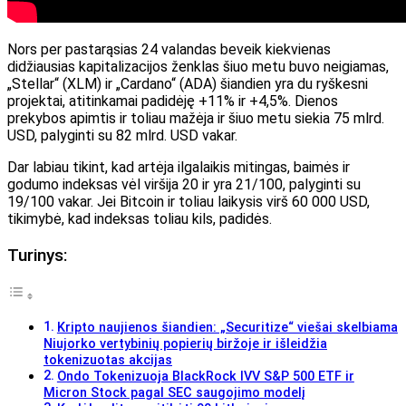
Nors per pastarąsias 24 valandas beveik kiekvienas
didžiausias kapitalizacijos ženklas šiuo metu buvo neigiamas,
„Stellar“ (XLM) ir „Cardano“ (ADA) šiandien yra du ryškesni
projektai, atitinkamai padidėję +11% ir +4,5%. Dienos
prekybos apimtis ir toliau mažėja ir šiuo metu siekia 75 mlrd.
USD, palyginti su 82 mlrd. USD vakar.
Dar labiau tikint, kad artėja ilgalaikis mitingas, baimės ir
godumo indeksas vėl viršija 20 ir yra 21/100, palyginti su
19/100 vakar. Jei Bitcoin ir toliau laikysis virš 60 000 USD,
tikimybė, kad indeksas toliau kils, padidės.
Turinys:
Kripto naujienos šiandien: „Securitize“ viešai skelbiama
Niujorko vertybinių popierių biržoje ir išleidžia
tokenizuotas akcijas
Ondo Tokenizuoja BlackRock IVV S&P 500 ETF ir
Micron Stock pagal SEC saugojimo modelį