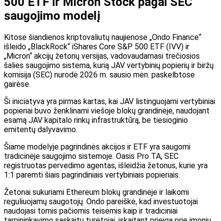
500 ETF ir Micron Stock pagal SEC
saugojimo modelį
Kitose šiandienos kriptovaliutų naujienose „Ondo Finance“
išleido „BlackRock“ iShares Core S&P 500 ETF (IVV) ir
„Micron“ akcijų žetonų versijas, vadovaudamasi trečiosios
šalies saugojimo sistema, kurią JAV vertybinių popierių ir biržų
komisija (SEC) nurodė 2026 m. sausio mėn. paskelbtose
gairėse.
Ši iniciatyva yra pirmas kartas, kai JAV listinguojami vertybiniai
popieriai buvo ženklinami viešoje blokų grandinėje, naudojant
esamą JAV kapitalo rinkų infrastruktūrą, be tiesioginio
emitentų dalyvavimo.
Šiame modelyje pagrindinės akcijos ir ETF yra saugomi
tradicinėje saugojimo sistemoje. Oasis Pro TA, SEC
registruotas pervedimo agentas, išleidžia žetonus, kurie yra
1:1 paremti šiais pagrindiniais vertybiniais popieriais.
Žetonai sukuriami Ethereum blokų grandinėje ir laikomi
reguliuojamų saugotojų. Ondo pareiškė, kad investuotojai
naudojasi tomis pačiomis teisėmis kaip ir tradiciniai
tarpininkavimo sąskaitų turėtojai, įskaitant prieigą prie įmonių