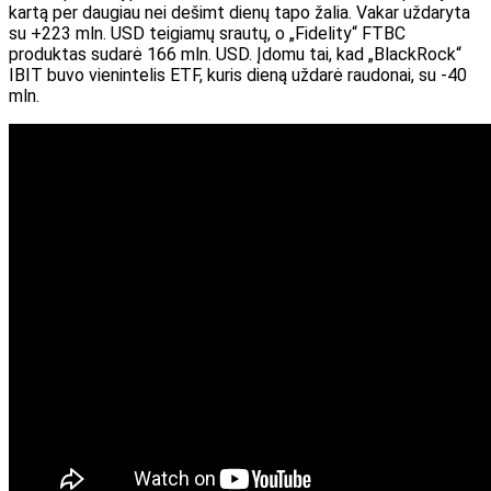
kartą per daugiau nei dešimt dienų tapo žalia. Vakar uždaryta
su +223 mln. USD teigiamų srautų, o „Fidelity“ FTBC
produktas sudarė 166 mln. USD. Įdomu tai, kad „BlackRock“
IBIT buvo vienintelis ETF, kuris dieną uždarė raudonai, su -40
mln.