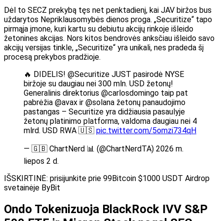
Dėl to SECZ prekybą tęs net penktadienį, kai JAV biržos bus
uždarytos Nepriklausomybės dienos proga. „Securitize“ tapo
pirmąja įmone, kuri kartu su debiutu akcijų rinkoje išleido
žetonines akcijas. Nors kitos bendrovės anksčiau išleido savo
akcijų versijas tinkle, „Securitize“ yra unikali, nes pradeda šį
procesą prekybos pradžioje.
🔥 DIDELIS! @Securitize JUST pasirodė NYSE
biržoje su daugiau nei 300 mln. USD žetonų!
Generalinis direktorius @carlosdomingo taip pat
pabrėžia @avax ir @solana žetonų panaudojimo
pastangas – Securitize yra didžiausia pasaulyje
žetonų platinimo platforma, valdoma daugiau nei 4
mlrd. USD RWA 🇺🇸
pic.twitter.com/5omzi734qH
— 🇬🇧 ChartNerd 📊 (@ChartNerdTA) 2026 m.
liepos 2 d.
IŠSKIRTINĖ: prisijunkite prie 99Bitcoin $1000 USDT Airdrop
svetainėje ByBit
Ondo Tokenizuoja BlackRock IVV S&P