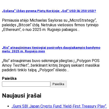
„Solana“ iždas gyvena Pietų Korėjoje: „Sol“ USD iki 250 USD?
Pirmiausia atėjo Michaelas Sayloras su „MicroStrategy“,
paleidęs „Bitcoin“ iždą. Netrukus viešosios firmos tyrinėjo
„Ethereum“, o nuo 2025 m. Rugsėjo pabaigos…
„Rio“ atnaujinimas tiesiogiai pasirodys daugiakampio bandymo
metu: 2025 m. Rugsėjo mėn
„Rio“ atnaujinimas buvo sėkmingai įdiegtas į „Polygon POS
Amoy TestNet“, ženklinant kritinį žingsnį siekiant masiškai
padidinti tinklo talpą. „Polygon“ išleido…
Paieška
Paieška
Naujausi įrašai
„Gumi SBI Japan Crypto Fund: Yield-First Treasury Play“.