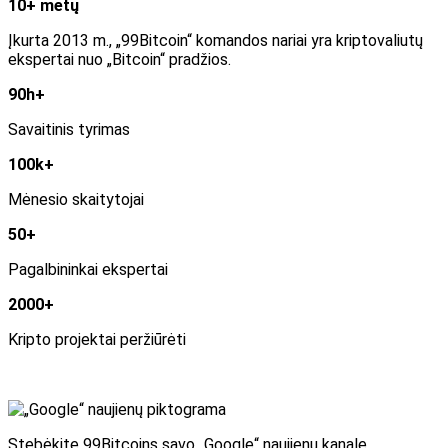
10+ metų
Įkurta 2013 m., „99Bitcoin“ komandos nariai yra kriptovaliutų
ekspertai nuo „Bitcoin“ pradžios.
90h+
Savaitinis tyrimas
100k+
Mėnesio skaitytojai
50+
Pagalbininkai ekspertai
2000+
Kripto projektai peržiūrėti
Stebėkite 99Bitcoins savo „Google“ naujienų kanale