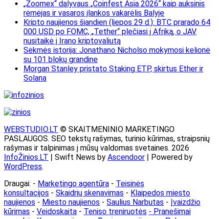
„Zoomex“ dalyvaus „Coinfest Asia 2026“ kaip auksinis
rėmėjas ir vasaros įlankos vakarėlis Balyje
Kripto naujienos šiandien (liepos 29 d.): BTC prarado 64
000 USD po FOMC, „Tether“ plečiasi į Afriką, o JAV
nusitaikė į Irano kriptovaliutą
Sėkmės istorija: Jonathano Nicholso mokymosi kelionė
su 101 blokų grandine
Morgan Stanley pristato Staking ETP, skirtus Ether ir
Solana
WEBSTUDIO.LT
© SKAITMENINIO MARKETINGO
PASLAUGOS. SEO tekstų rašymas, turinio kūrimas, straipsnių
rašymas ir talpinimas į mūsų valdomas svetaines. 2026
InfoŽinios.LT
| Swift News by
Ascendoor
| Powered by
WordPress
.
Draugai: -
Marketingo agentūra
-
Teisinės
konsultacijos
-
Skaidrių skenavimas
-
Klaipedos miesto
naujienos
-
Miesto naujienos
-
Saulius Narbutas
-
Įvaizdžio
kūrimas
-
Veidoskaita
-
Teniso treniruotės
- Pranešimai