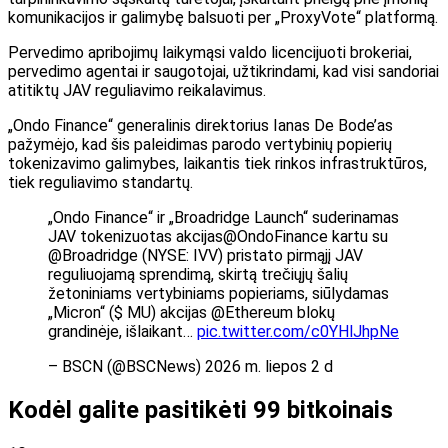
komunikacijos ir galimybę balsuoti per „ProxyVote“ platformą.
Pervedimo apribojimų laikymąsi valdo licencijuoti brokeriai,
pervedimo agentai ir saugotojai, užtikrindami, kad visi sandoriai
atitiktų JAV reguliavimo reikalavimus.
„Ondo Finance“ generalinis direktorius Ianas De Bode’as
pažymėjo, kad šis paleidimas parodo vertybinių popierių
tokenizavimo galimybes, laikantis tiek rinkos infrastruktūros,
tiek reguliavimo standartų.
„Ondo Finance“ ir „Broadridge Launch“ suderinamas
JAV tokenizuotas akcijas@OndoFinance kartu su
@Broadridge (NYSE: IVV) pristato pirmąjį JAV
reguliuojamą sprendimą, skirtą trečiųjų šalių
žetoniniams vertybiniams popieriams, siūlydamas
„Micron“ ($ MU) akcijas @Ethereum blokų
grandinėje, išlaikant…
pic.twitter.com/c0YHlJhpNe
– BSCN (@BSCNews) 2026 m. liepos 2 d
Kodėl galite pasitikėti 99 bitkoinais