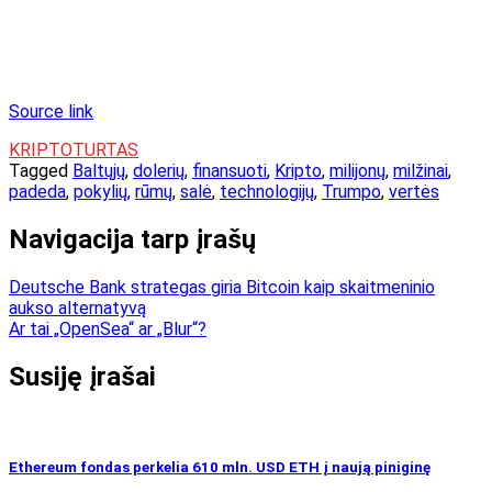
Source link
KRIPTOTURTAS
Tagged
Baltųjų
,
dolerių
,
finansuoti
,
Kripto
,
milijonų
,
milžinai
,
padeda
,
pokylių
,
rūmų
,
salė
,
technologijų
,
Trumpo
,
vertės
Navigacija tarp įrašų
Deutsche Bank strategas giria Bitcoin kaip skaitmeninio
aukso alternatyvą
Ar tai „OpenSea“ ar „Blur“?
Susiję įrašai
Ethereum fondas perkelia 610 mln. USD ETH į naują piniginę