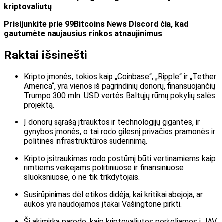
kriptovaliutų
Prisijunkite prie 99Bitcoins News Discord čia, kad
gautumėte naujausius rinkos atnaujinimus
Raktai išsinešti
Kripto įmonės, tokios kaip „Coinbase“, „Ripple“ ir „Tether
America“, yra vienos iš pagrindinių donorų, finansuojančių
Trumpo 300 mln. USD vertės Baltųjų rūmų pokylių salės
projektą.
Į donorų sąrašą įtrauktos ir technologijų gigantės, ir
gynybos įmonės, o tai rodo gilesnį privačios pramonės ir
politinės infrastruktūros suderinimą.
Kripto įsitraukimas rodo postūmį būti vertinamiems kaip
rimtiems veikėjams politiniuose ir finansiniuose
sluoksniuose, o ne tik trikdytojais.
Susirūpinimas dėl etikos didėja, kai kritikai abejoja, ar
aukos yra naudojamos įtakai Vašingtone pirkti.
Ši akimirka parodo, kaip kriptovaliutos perkeliamos į JAV