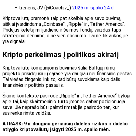
– treneris, JV (@Coachjv_)
2025 m. spalio 24 d
Kriptovaliutų pramonė taip pat skelbia apie savo buvimą,
aiškiai įvardindama „Coinbase“, „Ripple“ ir „Tether America“.
Pridėjus keletą milijardierių ir šeimos fondų, vaizdas taps
strateginio derinimo, o ne vien dosnumo. Tai ne tik aukos; jie
yra signalai.
Kripto perkėlimas į politikos akiratį
Kriptovaliutų kompanijoms buvimas šalia Baltųjų rūmų
projekto prisidėjusiųjų sąraše yra daugiau nei finansinis gestas.
Tai viešas žingsnis link to, kad būtų suvokiama kaip dalis
finansinės
ir politinis pasaulis.
Šiame kontekste pasirodę „Ripple“ ir „Tether America“ byloja
apie tai, kaip skaitmeninio turto įmonės dabar pozicionuoja
save. Jie neprašo būti paimti
rimtai;
jie pasirodo ten, kur
susirenka rimta valdžia.
ATRASK: 9 ir daugiau geriausių didelės rizikos ir didelio
atlygio kriptovaliutų įsigyti 2025 m. spalio mėn.