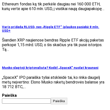
Ethereum fondas ką tik perkėlė daugiau nei 160 000 ETH,
kurių vertė apie 610 mln. USD, į visiškai naują daugiapakopę…
Varis prideda RLUSD, nes „Ripple ETF“ įplaukos pasiekė 8 mln.
USD+
Šiandien XRP naujienose bendras Ripple ETF akcijų paketas
perkopė 1,15 mlrd. USD, o šis skaičius yra tik pusė istorijos.
Tą…
Musko slaptoji kriptovaliuta? Kodėl „SpaceX“ nuolat kraunasi
„SpaceX“ IPO paraiška tyliai atskleidė tai, ko rinka daugelį
metų neįvertino: Elono Musko raketų bendrovės balanse yra
18 712 BTC,…
Paieška
Paieška