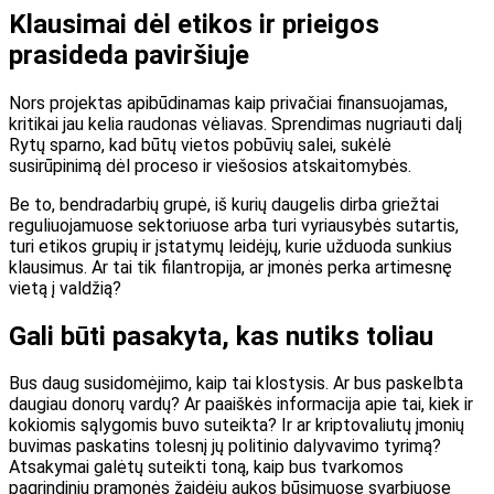
Klausimai dėl etikos ir prieigos
prasideda paviršiuje
Nors projektas apibūdinamas kaip privačiai finansuojamas,
kritikai jau kelia raudonas vėliavas. Sprendimas nugriauti dalį
Rytų sparno, kad būtų vietos pobūvių salei, sukėlė
susirūpinimą dėl proceso ir viešosios atskaitomybės.
Be to, bendradarbių grupė, iš kurių daugelis dirba griežtai
reguliuojamuose sektoriuose arba turi vyriausybės sutartis,
turi etikos grupių ir įstatymų leidėjų, kurie užduoda sunkius
klausimus. Ar tai tik filantropija, ar įmonės perka artimesnę
vietą
į valdžią
?
Gali būti pasakyta, kas nutiks toliau
Bus daug susidomėjimo, kaip tai klostysis. Ar bus paskelbta
daugiau donorų vardų? Ar paaiškės informacija apie tai, kiek ir
kokiomis sąlygomis buvo suteikta? Ir ar kriptovaliutų įmonių
buvimas paskatins tolesnį jų politinio dalyvavimo tyrimą?
Atsakymai galėtų suteikti toną, kaip bus tvarkomos
pagrindinių pramonės žaidėjų aukos būsimuose svarbiuose