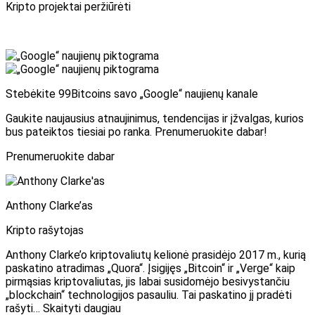
Kripto projektai peržiūrėti
Stebėkite 99Bitcoins savo „Google“ naujienų kanale
Gaukite naujausius atnaujinimus, tendencijas ir įžvalgas, kurios
bus pateiktos tiesiai po ranka. Prenumeruokite dabar!
Prenumeruokite dabar
Anthony Clarke’as
Kripto rašytojas
Anthony Clarke’o kriptovaliutų kelionė prasidėjo 2017 m., kurią
paskatino atradimas „Quora“. Įsigijęs „Bitcoin“ ir „Verge“ kaip
pirmąsias kriptovaliutas, jis labai susidomėjo besivystančiu
„blockchain“ technologijos pasauliu. Tai paskatino jį pradėti
rašyti… Skaityti daugiau