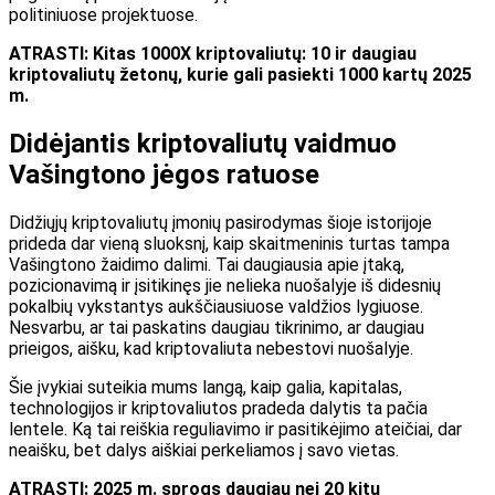
politiniuose projektuose.
ATRASTI: Kitas 1000X kriptovaliutų: 10 ir daugiau
kriptovaliutų žetonų, kurie gali pasiekti 1000 kartų 2025
m.
Didėjantis kriptovaliutų vaidmuo
Vašingtono jėgos ratuose
Didžiųjų kriptovaliutų įmonių pasirodymas šioje istorijoje
prideda dar vieną sluoksnį, kaip skaitmeninis turtas tampa
Vašingtono žaidimo dalimi.
Tai daugiausia apie įtaką,
pozicionavimą ir
įsitikinęs
jie nelieka nuošalyje iš didesnių
pokalbių
vykstantys
aukščiausiuose valdžios lygiuose.
Nesvarbu, ar tai paskatins daugiau tikrinimo, ar daugiau
prieigos, aišku, kad kriptovaliuta nebestovi nuošalyje.
Šie įvykiai suteikia mums langą, kaip galia, kapitalas,
technologijos ir kriptovaliutos pradeda dalytis ta pačia
lentele. Ką tai reiškia reguliavimo ir pasitikėjimo ateičiai, dar
neaišku, bet dalys aiškiai perkeliamos į savo vietas.
ATRASTI:
2025 m. sprogs daugiau nei 20 kitų