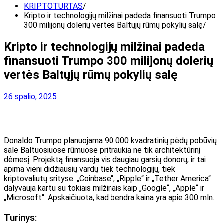
KRIPTOTURTAS
Kripto ir technologijų milžinai padeda finansuoti Trumpo
300 milijonų dolerių vertės Baltųjų rūmų pokylių salę
Kripto ir technologijų milžinai padeda
finansuoti Trumpo 300 milijonų dolerių
vertės Baltųjų rūmų pokylių salę
26 spalio, 2025
Donaldo Trumpo planuojama 90 000 kvadratinių pėdų pobūvių
salė Baltuosiuose rūmuose pritraukia ne tik architektūrinį
dėmesį. Projektą finansuoja vis daugiau garsių donorų,
ir tai
apima
vieni didžiausių vardų tiek technologijų, tiek
kriptovaliutų srityse. „Coinbase“, „Ripple“ ir „Tether America“
dalyvauja kartu su tokiais milžinais kaip „Google“, „Apple“ ir
„Microsoft“. Apskaičiuota, kad bendra kaina yra apie 300 mln.
Turinys: