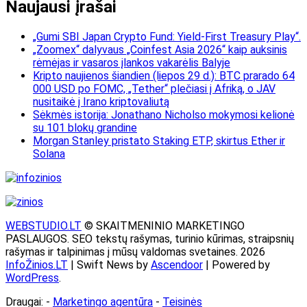
Naujausi įrašai
„Gumi SBI Japan Crypto Fund: Yield-First Treasury Play“.
„Zoomex“ dalyvaus „Coinfest Asia 2026“ kaip auksinis
rėmėjas ir vasaros įlankos vakarėlis Balyje
Kripto naujienos šiandien (liepos 29 d.): BTC prarado 64
000 USD po FOMC, „Tether“ plečiasi į Afriką, o JAV
nusitaikė į Irano kriptovaliutą
Sėkmės istorija: Jonathano Nicholso mokymosi kelionė
su 101 blokų grandine
Morgan Stanley pristato Staking ETP, skirtus Ether ir
Solana
WEBSTUDIO.LT
© SKAITMENINIO MARKETINGO
PASLAUGOS. SEO tekstų rašymas, turinio kūrimas, straipsnių
rašymas ir talpinimas į mūsų valdomas svetaines. 2026
InfoŽinios.LT
| Swift News by
Ascendoor
| Powered by
WordPress
.
Draugai: -
Marketingo agentūra
-
Teisinės