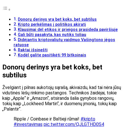
Donorų derinys yra bet koks, bet subtilus
Kripto perkėlimas į politikos akiratį
Klausimai dėl etikos ir prieigos prasideda paviršiuje
Gali būti pasakyta, kas nutiks toliau
Didėjantis kriptovaliutų vaidmuo Vašingtono jėgos
ratuose
Raktai išsinešti
Kodėl galite pasitikėti 99 bitkoinais
Donorų derinys yra bet koks, bet
subtilus
Žvelgiant į
pilnas
aukotojų sąrašą, akivaizdu, kad tai nėra jūsų
vidutinės lėšų rinkimo pastangos. Technikos žaidėjai, tokie
kaip „Apple“ ir „Amazon“, atsiranda šalia gynybos rangovų,
tokių kaip „Lockheed Martin“, ir duomenų įmonių, tokių kaip
„Palantir“.
Ripple / Coinbase ir Baltieji rūmai!
#kripto
#investavimas
pic.twitter.com/QJLGTHD0S4